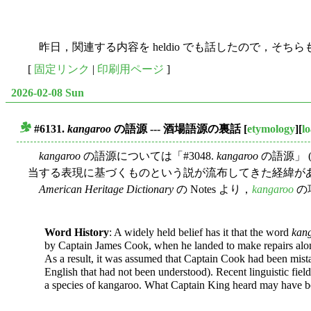
昨日，関連する内容を heldio でも話したので，そち
[
固定リンク
|
印刷用ページ
]
2026-02-08 Sun
#6131.
kangaroo
の語源 --- 酒場語源の裏話
[
etymology
][
l
■
kangaroo
の語源については「#3048.
kangaroo
の語源」 
当する表現に基づくものという説が流布してきた経緯が
American Heritage Dictionary
の Notes より，
kangaroo
の
Word History
: A widely held belief has it that the word
kan
by Captain James Cook, when he landed to make repairs along 
As a result, it was assumed that Captain Cook had been mis
English that had not been understood). Recent linguistic fi
a species of kangaroo. What Captain King heard may have b