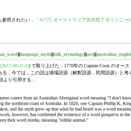
らも参照されたい．
「#1725. オーストラリア先住民アボリジニ
oan_word
][
language_myth
][
folk_etymology
][
oed
][
australian_englis
(
[2017-08-31-1]
) で取り上げた．1770年の Captain Cook のオ
ある．今では，この説は酒場語源（解釈語源，民間語源）と考
項より引用する．
garoo
comes from an Australian Aboriginal word meaning "I don't know."
the northeast coast of Australia. In 1820, one Captain Phillip K. King
taken, and the myth grew up that what he had heard was a word meaning
eldwork, however, has confirmed the existence of a word
gangurru
in the
een their word
minha
, meaning "edible animal."