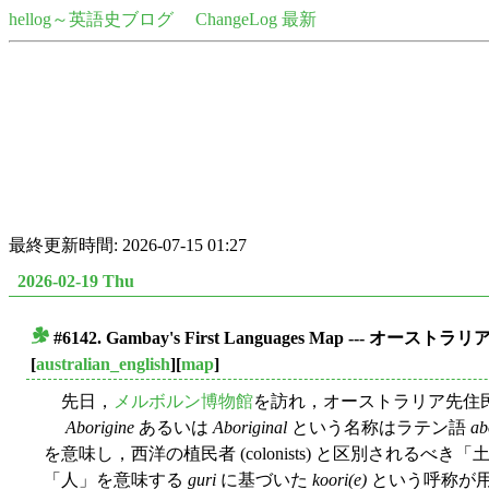
hellog～英語史ブログ
ChangeLog 最新
最終更新時間: 2026-07-15 01:27
2026-02-19 Thu
#6142. Gambay's First Languages Map --- オー
■
[
australian_english
][
map
]
先日，
メルボルン博物館
を訪れ，オーストラリア先住
Aborigine
あるいは
Aboriginal
という名称はラテン語
ab
を意味し，西洋の植民者 (colonists) と区別されるべき
「人」を意味する
guri
に基づいた
koori(e)
という呼称が用いら