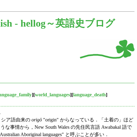
ish -
hellog～英語史ブログ
language_family
][
world_languages
][
language_death
]
．
 とギリシア語由来の
origō
"origin" からなっている．「土着の」ほど
，New South Wales の先住民言語 Awabakal 語で
Aboriginal languages" と呼ぶことが多い．