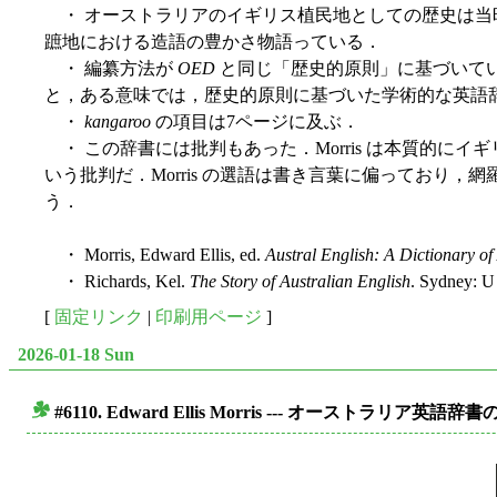
・ オーストラリアのイギリス植民地としての歴史は当時ま
蹠地における造語の豊かさ物語っている．
・ 編纂方法が
OED
と同じ「歴史的原則」に基づいて
と，ある意味では，歴史的原則に基づいた学術的な英語
・
kangaroo
の項目は7ページに及ぶ．
・ この辞書には批判もあった．Morris は本質的
いう批判だ．Morris の選語は書き言葉に偏っており
う．
・ Morris, Edward Ellis, ed.
Austral English: A Dictionary o
・ Richards, Kel.
The Story of Australian English
. Sydney: U
[
固定リンク
|
印刷用ページ
]
2026-01-18 Sun
#6110. Edward Ellis Morris --- オーストラリア英語辞書
■