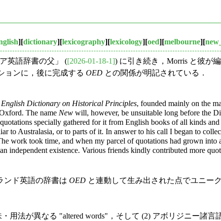
nglish
][
dictionary
][
lexicography
][
lexicology
][
oed
][
melbourne
][
new_
ストラリア英語辞書の父」 (
[2026-01-18-1]
) に引き続き，Morris と彼
うセクションに，後に完成する
OED
との関係が明記されている．
English Dictionary on Historical Principles
, founded mainly on the mat
of Oxford. The name
New
will, however, be unsuitable long before the Dic
f quotations specially gathered for it from English books of all kinds and
r to Australasia, or to parts of it. In answer to his call I began to col
The work took time, and when my parcel of quotations had grown into a c
y an independent existence. Various friends kindly contributed more quota
ランド英語の辞書は
OED
と連動して生み出された点でユニークである
・用法が異なる "altered words"，そして (2) アボリジニ