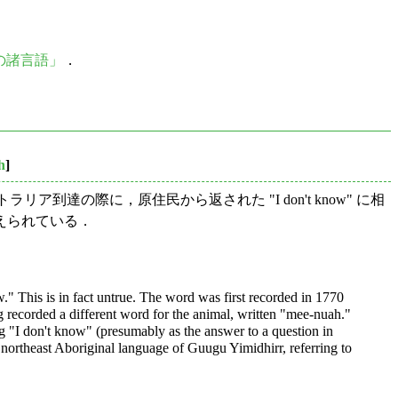
ーの諸言語」
．
h
]
ーストラリア到達の際に，原住民から返された "I don't know" に相
えられている．
 This is in fact untrue. The word was first recorded in 1770
 recorded a different word for the animal, written "mee-nuah."
 "I don't know" (presumably as the answer to a question in
 northeast Aboriginal language of Guugu Yimidhirr, referring to