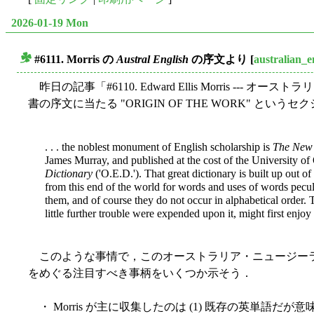
2026-01-19 Mon
#6111. Morris の
Austral English
の序文より
[
australian_e
■
昨日の記事「#6110. Edward Ellis Morris --- オー
書の序文に当たる "ORIGIN OF THE WORK" とい
. . . the noblest monument of English scholarship is
The New 
James Murray, and published at the cost of the University 
Dictionary
('O.E.D.'). That great dictionary is built up out o
from this end of the world for words and uses of words peculia
them, and of course they do not occur in alphabetical order. 
little further trouble were expended upon it, might first enjo
このような事情で，このオーストラリア・ニュージー
をめぐる注目すべき事柄をいくつか示そう．
・ Morris が主に収集したのは (1) 既存の英単語だが意味