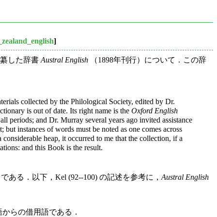
zealand_english
]
が編纂した辞書
Austral English
（1898年刊行）について．この辞
erials collected by the Philological Society, edited by Dr.
tionary is out of date. Its right name is the
Oxford English
 all periods; and Dr. Murray several years ago invited assistance
lect; but instances of words must be noted as one comes across
onsiderable heap, it occurred to me that the collection, if a
tions: and this Book is the result.
．以下，Kel (92--100) の記述を参考に，
Austral English
ー諸言語からの借用語である．