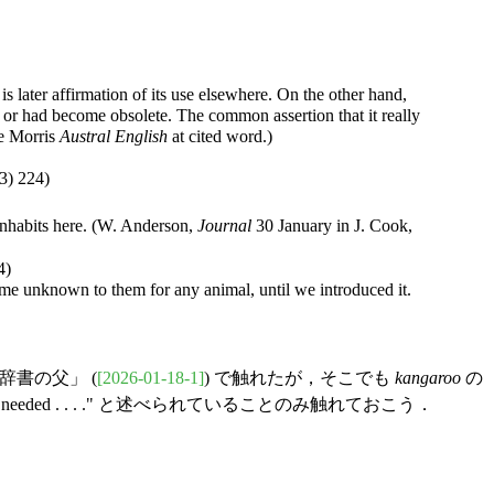
 later affirmation of its use elsewhere. On the other hand,
l, or had become obsolete. The common assertion that it really
ee Morris
Austral English
at cited word.)
3) 224)
nhabits here. (W. Anderson,
Journal
30 January in J. Cook,
4)
e unknown to them for any animal, until we introduced it.
英語辞書の父」 (
[2026-01-18-1]
) で触れたが，そこでも
kangaroo
の
me proof is needed . . . ." と述べられていることのみ触れておこう．