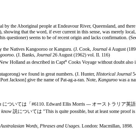
l by the Aboriginal people at Endeavour River, Queensland, and there is
), showing that the word, if ever current in this sense, was merely loca
o his questioner) seems to be of recent origin and lacks confirmation. (S
y the Natives Kangooroo or Kanguru. (J. Cook,
Journal
4 August (189
gooroo
. (J. Banks,
Journal
26 August (1962) vol. II. 116)
n
New Holland as described in Capt
Cooks Voyage without doubt also i
atagorong) we found in great numbers. (J. Hunter,
Historical Journal
5
Port Jackson] give the name of Pat-ag-a-ran. Note,
Kanguroo
was a nam
h
については「#6110. Edward Ellis Morris --- オーストラリア
t know
説については "This is quite possible, but at least so
f Australasian Words, Phrases and Usages
. London: Macmillan, 1898.