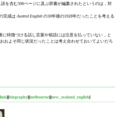
し語を含む500ページに及ぶ辞書が編纂されたというのは，対
の完成は
Austral English
の30年後の1928年だったことを考える
顕著に特徴づける話し言葉や俗語には注意を払っていない，と
おおよそ同じ状況だったことは考え合わせておいてよいだろ
link
][
biography
][
melbourne
][
new_zealand_english
]