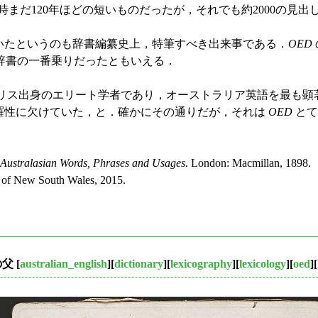
だ120年ほどの短いものだったが，それでも約2000の見出
いたというのも辞書編纂史上，特筆すべき出来事である．
OED
辞書の一番乗りだったともいえる．
にイギリス出身のエリート学者であり，オーストラリア英語を最も
，網羅性に欠けていた，と．確かにその通りだが，それは
OED
とて
f Australasian Words, Phrases and Usages
. London: Macmillan, 1898.
 of New South Wales, 2015.
の父
[
australian_english
][
dictionary
][
lexicography
][
lexicology
][
oed
][