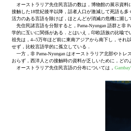
オーストラリア先住民言語の数は，博物館の展示資料によれ
接触した18世紀後半以降，話者人口が激減して死語も
活力のある言語を除けば，ほとんどが消滅の危機に瀕し
先住民諸言語を分類すると，Pama-Nyungan 語群と
学的に互いに関係がある．とはいえ，印欧語族の比喩で
祖先は，4--5万年ほど前に東南アジアから南下し，それ以
せず，比較言語学的に孤立している．
一方，非 Pama-Nyungan はオーストラリア北
おらず，西洋人との接触時の資料が乏しいために，どの
オーストラリア先住民言語の分布については，
Gambay'