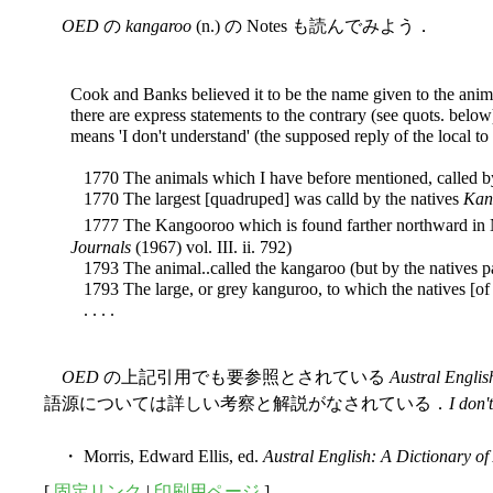
OED
の
kangaroo
(n.) の Notes も読んでみよう．
Cook and Banks believed it to be the name given to the anima
there are express statements to the contrary (see quots. below
means 'I don't understand' (the supposed reply of the local t
1770 The animals which I have before mentioned, called b
1770 The largest [quadruped] was calld by the natives
Kan
1777 The Kangooroo which is found farther northward in 
Journals
(1967) vol. III. ii. 792)
1793 The animal..called the kangaroo (but by the natives p
1793 The large, or grey kanguroo, to which the natives [of 
. . . .
OED
の上記引用でも要参照とされている
Austral Englis
語源については詳しい考察と解説がなされている．
I don'
・ Morris, Edward Ellis, ed.
Austral English: A Dictionary o
[
固定リンク
|
印刷用ページ
]