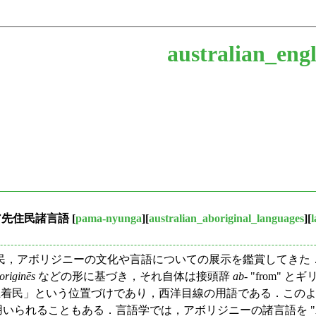
australian_engl
ストラリア先住民諸言語
[
pama-nyunga
][
australian_aboriginal_languages
][
民，アボリジニーの文化や言語についての展示を鑑賞してきた
originēs
などの形に基づき，それ自体は接頭辞
ab
- "from"
「土着民」という位置づけであり，西洋目線の用語である．このような事情から
れることもある．言語学では，アボリジニーの諸言語を "Australian 