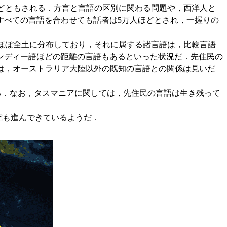
0などともされる．方言と言語の区別に関わる問題や，西洋人と
すべての言語を合わせても話者は5万人ほどとされ，一握りの
ア大陸のほぼ全土に分布しており，それに属する諸言語は，比較言語
ンディー語ほどの距離の言語もあるといった状況だ．先住民の
 語群は，オーストラリア大陸以外の既知の言語との関係は見いだ
される．なお，タスマニアに関しては，先住民の言語は生き残って
究も進んできているようだ．