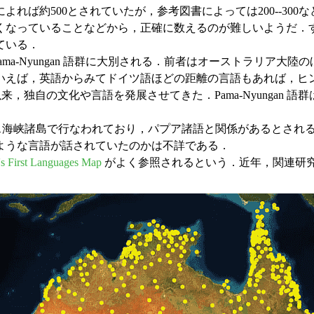
ば約500とされていたが，参考図書によっては200--30
多くなっていることなどから，正確に数えるのが難しいようだ．
ている．
非 Pama-Nyungan 語群に大別される．前者はオーストラリ
いえば，英語からみてドイツ語ほどの距離の言語もあれば，ヒ
来，独自の文化や言語を発展させてきた．Pama-Nyungan
部やトレス海峡諸島で行なわれており，パプア諸語と関係があると
ような言語が話されていたのかは不詳である．
s First Languages Map
がよく参照されるという．近年，関連研