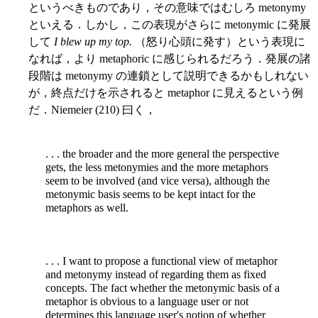
というべきものであり，その意味ではむしろ metonymy
といえる．しかし，この表現がさらに metonymic に発展
して
I blew up my top.
（怒り心頭に発す）という表現に
なれば，より metaphoric に感じられるだろう．発展の諸
段階は metonymy の連鎖として説明できるかもしれない
が，終点だけを示されると metaphor に見えるという例
だ．Niemeier (210) 曰く，
. . . the broader and the more general the perspective
gets, the less metonymies and the more metaphors
seem to be involved (and vice versa), although the
metonymic basis seems to be kept intact for the
metaphors as well.
. . . I want to propose a functional view of metaphor
and metonymy instead of regarding them as fixed
concepts. The fact whether the metonymic basis of a
metaphor is obvious to a language user or not
determines this language user's notion of whether