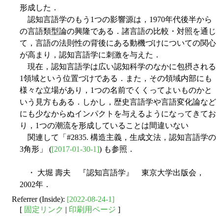
形成した．
認知言語学のもう1つの影響源は，1970年代後半から
の言語類型論の興隆である．諸言語の比較・対照を通じ
て，言語の法則性の背後にある動機づけについての関心
が高まり，認知言語学に刺激を与えた．
現在，認知言語学は広い認知科学のなかに包摂される
1領域という位置づけである．また，その領域内部にも
様々な立場があり，1つの名前でくくってよいものかと
いう見方もある．しかし，歴史言語学や言語変化論など
にも少なからぬインパクトを与えるようになってきてお
り，1つの潮流を形成していることは間違いない
関連して「#2835. 構造主義，生成文法，認知言語学の
3角形」 (
[2017-01-30-1]
) も参照．
・ 大堀 壽夫 『認知言語学』 東京大学出版会，
2002年．
Referrer (Inside):
[2022-08-24-1]
[
固定リンク
|
印刷用ページ
]