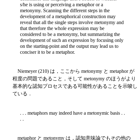
s/he is using or perceiving a metaphor or a
metonymy. Scanning the different steps in the
development of a metaphorical construction may
reveal that all the single steps involve metonymy and
that therefore the
whole expression may be
considered to be a metonymy, but summarizing the
development of such an expression by focusing only
on the starting-point and the output may lead us to
conciser it to be a metaphor.
Niemeyer (210) は，ここから metonymy と metaphor が
程度の問題であること，そして metonymy のほうがより
基本的な認知プロセスである可能性があることを示唆し
ている．
. . . metaphors may indeed have a metonymic basis . .
. .
metaphor と metonymy は，認知意味論でもその他の