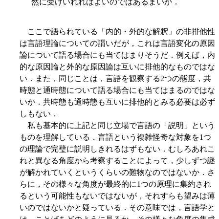
然に受けいれればよいのではあるまいか．
ここで語られている「内的・外的な解釈」の非排他性
は言語理論についての謂いだが，これは言語変化の原因
論について語る場合にも当てはまりそうだ．例えば，内
的な原因論と外的な原因論は互いに排他的なものではな
い．また，同じことは，言語を観察する2つの態度，共
時態と通時態について語る場合にも当てはまるのではな
いか．共時態も通時態も互いに排他的とみる必要は必ず
しもない．
私も基本的に上記と同じ立場で言語の「説明」という
ものを理解している．言語という複雑怪奇な対象を1つ
の理論で完璧に説明しきれるはずもない．むしろあれこ
れと異なる角度から考察することによって，少しずつ謎
が解かれていくというくらいの難物なのではないか．さ
らに，その様々な角度が最終的に1つの原理に集約され
るという可能性もないではないが，それすらも望みは薄
いのではないかと疑っている．その意味では，言語学と