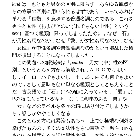
kind
は，もともと男女の区別に限らず，あらゆる観点か
らの物事の区別に用いられるはずであり，いってみれば
単なる「種類」を意味する普通名詞なのである．これを
男性と女性（およびそのいずれでもない中性）という
sex に基づく種類に限ってしまったために，なぜ「石」
が男性名詞なのか，なぜ「愛」が女性名詞なのか，なぜ
「女性」が中性名詞や男性名詞なのかという混乱した疑
問が噴出することになってしまった．
この問題への解決法は「
gender
= 男女（中）性の区
別」というとらえ方から解放され，A, B, C でもよい
し，イ，ロ，ハでもよいし，甲，乙，丙でも何でもよい
ので，さして意味もない単なる種類としてとらえること
だ．古英語では「石」はAの箱に入っている，「愛」は
Bの箱に入っている等々．なまじ意味のある「男」や
「女」などのラベルを各々の箱に貼り付けてしまうか
ら，話しがややこしくなる．
このとらえ方には異論もあろう．上では極端な例外を
挙げたものの，多くの文法性をもつ言語で，男性（的な
もの）を指示する名詞は男性名詞に，女性（的なもの）