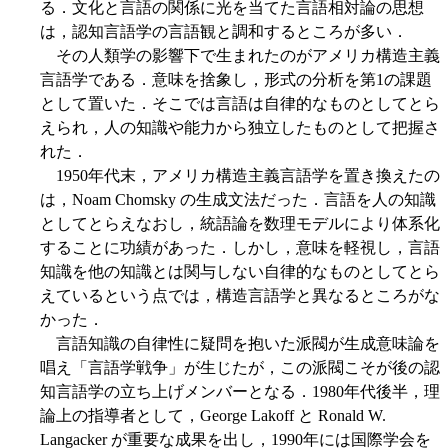
る．文化と言語の関係に光を当てた言語相対論の思想
は，認知言語学の言語観と調和するところが多い．
その人類学の影響下で生まれたのがアメリカ構造主義
言語学である．意味を捨象し，形式の分析を第1の課題
として置いた．そこでは言語は自律的なものとしてとら
えられ，人の知識や能力から独立したものとして把握さ
れた．
1950年代末，アメリカ構造主義言語学を置き換えたの
は，Noam Chomsky の生成文法だった．言語を人の知識
としてとらえなおし，統語論を数理モデルにより体系化
することに功績があった．しかし，意味を軽視し，言語
知識を他の知識とは関与しない自律的なものとしてとら
えているという点では，構造言語学と異なるところがな
かった．
言語知識の自律性に疑問を抱いた派閥が生成意味論を
唱え「言語学戦争」が生じたが，この派閥こそが後の認
知言語学の立ち上げメンバーとなる．1980年代後半，理
論上の指導者として，George Lakoff と Ronald W.
Langacker が重要な成果を出し，1990年には国際学会を