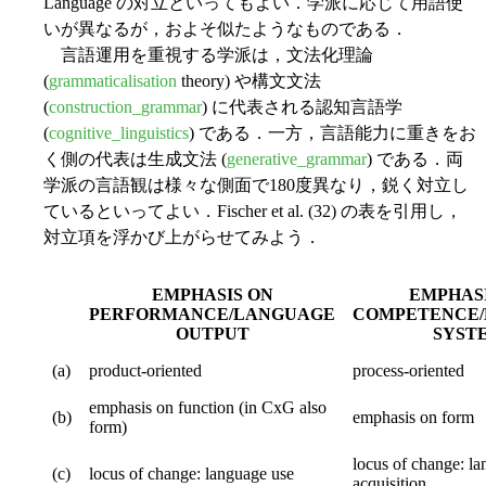
Language の対立といってもよい．学派に応じて用語使
いが異なるが，およそ似たようなものである．
言語運用を重視する学派は，文法化理論
(
grammaticalisation
theory) や構文文法
(
construction_grammar
) に代表される認知言語学
(
cognitive_linguistics
) である．一方，言語能力に重きをお
く側の代表は生成文法 (
generative_grammar
) である．両
学派の言語観は様々な側面で180度異なり，鋭く対立し
ているといってよい．Fischer et al. (32) の表を引用し，
対立項を浮かび上がらせてみよう．
EMPHASIS ON
EMPHASI
PERFORMANCE/LANGUAGE
COMPETENCE
OUTPUT
SYST
(a)
product-oriented
process-oriented
emphasis on function (in CxG also
(b)
emphasis on form
form)
locus of change: l
(c)
locus of change: language use
acquisition