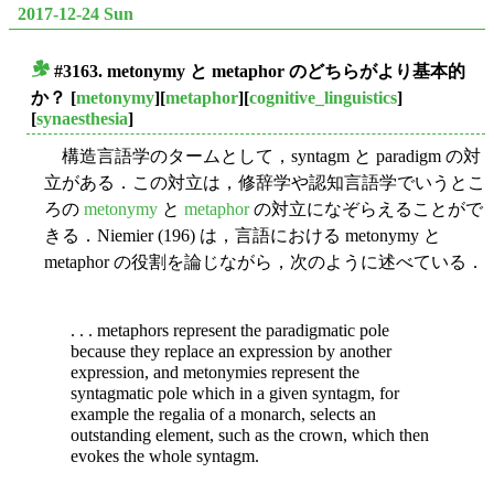
2017-12-24 Sun
#3163. metonymy と metaphor のどちらがより基本的
■
か？
[
metonymy
][
metaphor
][
cognitive_linguistics
]
[
synaesthesia
]
構造言語学のタームとして，syntagm と paradigm の対
立がある．この対立は，修辞学や認知言語学でいうとこ
ろの
metonymy
と
metaphor
の対立になぞらえることがで
きる．Niemier (196) は，言語における metonymy と
metaphor の役割を論じながら，次のように述べている．
. . . metaphors represent the paradigmatic pole
because they replace an expression by another
expression, and metonymies represent the
syntagmatic pole which in a given syntagm, for
example the regalia of a monarch, selects an
outstanding element, such as the crown, which then
evokes the whole syntagm.