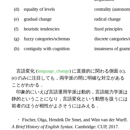
(d)
equality of levels
centrality (autonom
(e)
gradual change
radical change
(f)
heuristic tendencies
fixed principles
(g)
fuzzy categories/schemas
discrete categories/
(h)
contiguity with cognition
innateness of gram
言語変化 (
language_change
) に直接的に関わる側面 (c),
(e) のみに注目しても，両学派の間に明確な対立がある
ことがわかる．
印象的にいえば言語運用学派は動的，言語能力学派は
静的ということになり，言語変化という動態を扱うには
前者のほうが相性がよさそうにはみえる．
・ Fischer, Olga, Hendrik De Smet, and Wim van der Wurff.
A Brief History of English Syntax
. Cambridge: CUP, 2017.