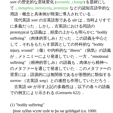
sore
の歴史的な意味変化 (
semantic_change
) を題材にし
て，
metaphor
,
metonymy
,
prototype
などの認知言語学的な
用語・概念と具体例が簡潔に導入されている．
現代英語
sore
の古英語形である
sār
は，当時よりすで
に多義だった．しかし，古英語における同語の
prototypical な語義は，頻度の上からも明らかに "bodily
suffering" （肉体的苦しみ）だった．この語義を中心と
して，それをもたらす原因としての外科的な "bodily
injury, wound" （傷）や内科的な "illness" （病気）の語義
が，メトニミーにより発達していた．一方，"emotional
suffering" （精神的苦しみ）の語義も，肉体から精神へ
のメタファーを通じて発達していた．このメタファーの
背景には，語源的には無関係であるが形態的に類似する
sorrow
（古英語
sorg
）との連想も作用していただろう．
古英語
sār
が示す上記の多義性は，以下の各々の語義
での例文により示される (Geeraerts 622) ．
(1) "bodily suffering"
þisse sylfan wyrte syde to þa sar geliðigað (ca. 1000: