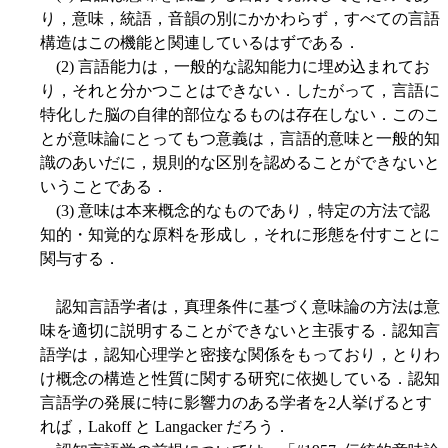
り，意味，統語，音韻の別にかかわらず，すべての言語
構造はこの機能と関連しているはずである．
(2) 言語能力は，一般的な認知能力に埋め込まれてお
り，それと分かつことはできない．したがって，言語に
特化した脳の自律的部位なるものは存在しない．このこ
とが意味論にとってもつ意義は，言語的意味と一般的知
識のあいだに，規則的な区別を認めることができないと
いうことである．
(3) 意味は本来概念的なものであり，特定の方法で認
知的・知覚的な原料を形成し，それに形態を付すことに
関与する．
認知言語学者は，真理条件に基づく意味論の方法は意
味を適切に説明することができないと主張する．認知言
語学は，認知心理学と密接な関係をもっており，とりわ
け概念の構造と性質に関する研究に依拠している．認知
言語学の発展に特に影響力のある学者を2人挙げるとす
れば，Lakoff と Langacker だろう．