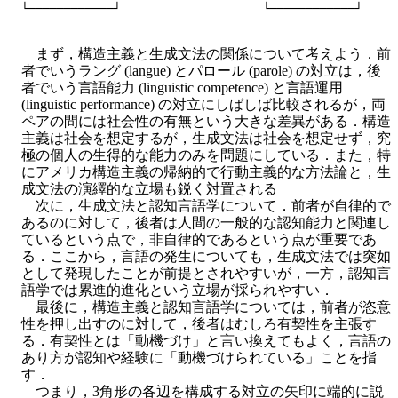
まず，構造主義と生成文法の関係について考えよう．前
者でいうラング (langue) とパロール (parole) の対立は，後
者でいう言語能力 (linguistic competence) と言語運用
(linguistic performance) の対立にしばしば比較されるが，両
ペアの間には社会性の有無という大きな差異がある．構造
主義は社会を想定するが，生成文法は社会を想定せず，究
極の個人の生得的な能力のみを問題にしている．また，特
にアメリカ構造主義の帰納的で行動主義的な方法論と，生
成文法の演繹的な立場も鋭く対置される
次に，生成文法と認知言語学について．前者が自律的で
あるのに対して，後者は人間の一般的な認知能力と関連し
ているという点で，非自律的であるという点が重要であ
る．ここから，言語の発生についても，生成文法では突如
として発現したことが前提とされやすいが，一方，認知言
語学では累進的進化という立場が採られやすい．
最後に，構造主義と認知言語学については，前者が恣意
性を押し出すのに対して，後者はむしろ有契性を主張す
る．有契性とは「動機づけ」と言い換えてもよく，言語の
あり方が認知や経験に「動機づけられている」ことを指
す．
つまり，3角形の各辺を構成する対立の矢印に端的に説