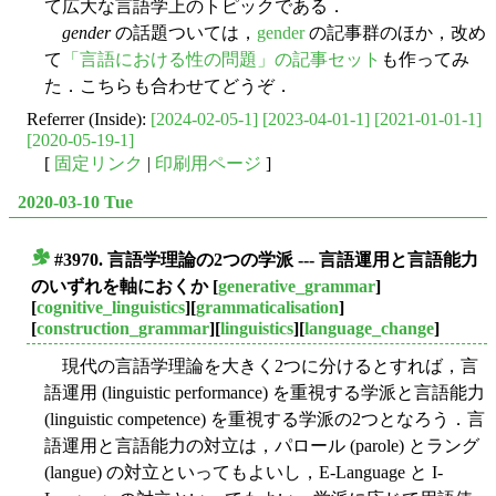
て広大な言語学上のトピックである．
gender
の話題ついては，
gender
の記事群のほか，改め
て
「言語における性の問題」の記事セット
も作ってみ
た．こちらも合わせてどうぞ．
Referrer (Inside):
[2024-02-05-1]
[2023-04-01-1]
[2021-01-01-1]
[2020-05-19-1]
[
固定リンク
|
印刷用ページ
]
2020-03-10 Tue
#3970. 言語学理論の2つの学派 --- 言語運用と言語能力
■
のいずれを軸におくか
[
generative_grammar
]
[
cognitive_linguistics
][
grammaticalisation
]
[
construction_grammar
][
linguistics
][
language_change
]
現代の言語学理論を大きく2つに分けるとすれば，言
語運用 (linguistic performance) を重視する学派と言語能力
(linguistic competence) を重視する学派の2つとなろう．言
語運用と言語能力の対立は，パロール (parole) とラング
(langue) の対立といってもよいし，E-Language と I-