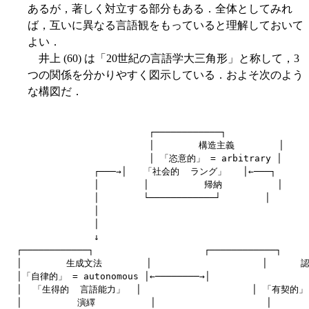
あるが，著しく対立する部分もある．全体としてみれ
ば，互いに異なる言語観をもっていると理解しておいて
よい．
井上 (60) は「20世紀の言語学大三角形」と称して，3
つの関係を分かりやすく図示している．およそ次のよう
な構図だ．
                        ┌────────────┐

                        │        構造主義        │

                        │ 「恣意的」 = arbitrary │

              ┌───→│   「社会的  ラング」   │←───┐

              │        │          帰納          │     
              │        └────────────┘        │

              │                                      
              │                                      
              ↓                                      
┌────────────┐                    ┌────────────┐

│        生成文法        │                    │      
│「自律的」 = autonomous │←────────→│                   
│  「生得的  言語能力」  │                    │ 「有契的」 =
│          演繹          │                    │       