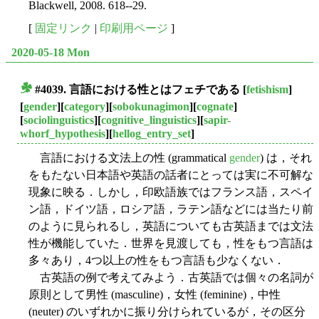
Blackwell, 2008. 618--29.
[
固定リンク
|
印刷用ページ
]
2020-05-18 Mon
#4039. 言語における性とはフェチである
[
fetishism
]
■
[
gender
][
category
][
sobokunagimon
][
cognate
]
[
sociolinguistics
][
cognitive_linguistics
][
sapir-
whorf_hypothesis
][
hellog_entry_set
]
言語における文法上の性 (grammatical
gender
) は，それ
をもたない日本語や英語の話者にとっては実に不可解な
現象に映る．しかし，印欧語族ではフランス語，スペイ
ン語，ドイツ語，ロシア語，ラテン語などには当たり前
のように見られるし，英語についても古英語までは文法
性が機能していた．世界を見渡しても，性をもつ言語は
多々あり，4つ以上の性をもつ言語も少なくない．
古英語の例で考えてみよう．古英語では個々の名詞が
原則として男性 (masculine)，女性 (feminine)，中性
(neuter) のいずれかに振り分けられているが，その区分