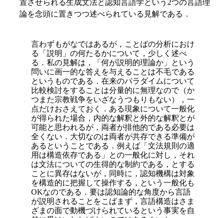
置させられる生成文法と認知言語学という2つの言語理
論を念頭に置きつつ述べられている見解である．
言わずもがなではあるが，ことばの分析におけ
る「説明」の何たるかについて，少しく述べ
る．私の見解は，「何が説明的理論か」という
問いに画一的な答えを与えることは不毛である
というものである．在来のパラダイムについて
比較検討をすることは分量的に無理なので（か
つまた宗教戦争をいざなうつもりもない），一
点だけおさえておく．ある現象について一般化
が得られた場合，内的な解釈と外的な解釈とが
可能と思われるが，両者が排他的である必要は
全くない．大切なのは両者が共存できる準備が
あるということである．例えば「文法規則の適
用は構造依存である」との一般化に対し，それ
は文法についての生得的な制約である，とする
ことに異存はないが，同時に，認知機構は対象
を構造的に把握して操作する，という一般化も
OKなのである．要は認知論的な角度から言語
が説明されることをこばまず，言語構造はさま
ざまの面で動機づけられているという事実を自