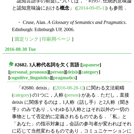
認知言語学の前提については，「#1957. 伝統的意味論
と認知意味論における
概念
」 (
[2014-09-05-1]
) も参照．
・ Cruse, Alan.
A Glossary of Semantics and Pragmatics
.
Edinburgh: Edinburgh UP, 2006.
[
固定リンク
|
印刷用ページ
]
2016-08-30 Tue
#2682. 3人称代名詞を欠く言語
[
japanese
]
■
[
personal_pronoun
][
person
][
deixis
][
category
]
[
cognitive_linguistics
][
pragmatics
]
「#2680. deixis」 (
[2016-08-28-1]
) に関わる文法範疇
(
category
) の1つに，人称 (
person
) がある．ただし，直接
deixis に関係するのは，1人称（話し手）と2人称（聞き
手）のみであり，いわゆる3人称とはそれ以外の一切の
事物として否定的に定義されるものである．「私」と
「あなた」の指示対象は，会話の参与者が変わればそれ
に応じて当然変わるものであり，コミュニケーションに