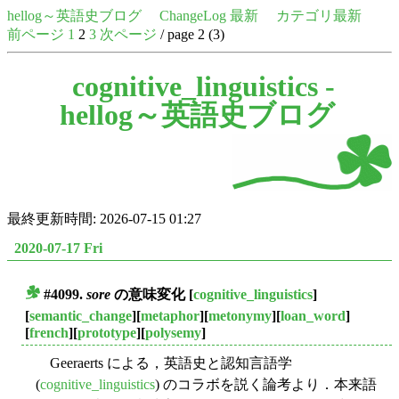
hellog～英語史ブログ
ChangeLog 最新
カテゴリ最新
前ページ
1
2
3
次ページ
/ page 2 (3)
cognitive_linguistics -
hellog～英語史ブログ
最終更新時間: 2026-07-15 01:27
2020-07-17 Fri
#4099.
sore
の意味変化
[
cognitive_linguistics
]
■
[
semantic_change
][
metaphor
][
metonymy
][
loan_word
]
[
french
][
prototype
][
polysemy
]
Geeraerts による，英語史と認知言語学
(
cognitive_linguistics
) のコラボを説く論考より．本来語