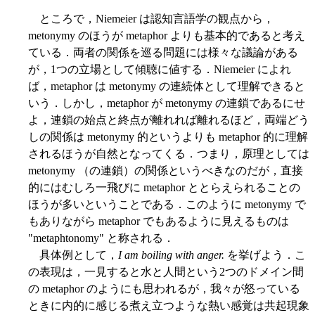
ところで，Niemeier は認知言語学の観点から，
metonymy のほうが metaphor よりも基本的であると考え
ている．両者の関係を巡る問題には様々な議論がある
が，1つの立場として傾聴に値する．Niemeier によれ
ば，metaphor は metonymy の連続体として理解できると
いう．しかし，metaphor が metonymy の連鎖であるにせ
よ，連鎖の始点と終点が離れれば離れるほど，両端どう
しの関係は metonymy 的というよりも metaphor 的に理解
されるほうが自然となってくる．つまり，原理としては
metonymy （の連鎖）の関係というべきなのだが，直接
的にはむしろ一飛びに metaphor ととらえられることの
ほうが多いということである．このように metonymy で
もありながら metaphor でもあるように見えるものは
"metaphtonomy" と称される．
具体例として，
I am boiling with anger.
を挙げよう．こ
の表現は，一見すると水と人間という2つのドメイン間
の metaphor のようにも思われるが，我々が怒っている
ときに内的に感じる煮え立つような熱い感覚は共起現象