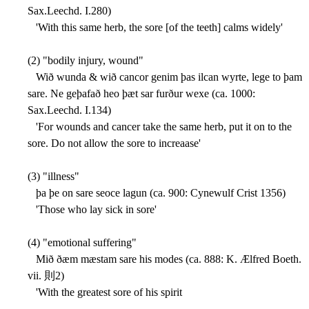
Sax.Leechd. I.280)
'With this same herb, the sore [of the teeth] calms widely'
(2) "bodily injury, wound"
Wið wunda & wið cancor genim þas ilcan wyrte, lege to þam
sare. Ne geþafað heo þæt sar furður wexe (ca. 1000:
Sax.Leechd. I.134)
'For wounds and cancer take the same herb, put it on to the
sore. Do not allow the sore to increaase'
(3) "illness"
þa þe on sare seoce lagun (ca. 900: Cynewulf Crist 1356)
'Those who lay sick in sore'
(4) "emotional suffering"
Mið ðæm mæstam sare his modes (ca. 888: K. Ælfred Boeth.
vii. 則2)
'With the greatest sore of his spirit