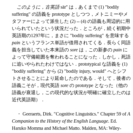
このように，古英語
sār'' は，あくまで (1) "bodily
suffering" の語義を prototype としつつ，メトニミーやメ
タファーによって派生した (2) -- (4) の語義も周辺的に用
いられていたという状況だった．ところが，続く初期中
英語期の1297年に，まさに "bodily suffering" を意味する
pain
というフランス単語が借用されてくる．長らく同語
義を担当していた本来語の
sore
は，この新参の
pain
に
よって守備範囲を奪われることになった．しかし，死語
に追いやられたわけではない．prototypical な語義を (1)
"bodily suffering" から (2) "bodily injury, would" へとシフ
トさせることにより延命したのである．そして，後者の
語義こそが，現代英語
sore
の prototype となった（他の
語義が衰退し，この現代的な状況が明確に確立したのは
近代英語期）．
・ Geeraerts, Dirk. "Cognitive Linguistics." Chapter 59 of
A
Companion to the History of the English Language
. Ed.
Haruko Momma and Michael Matto. Malden, MA: Wiley-