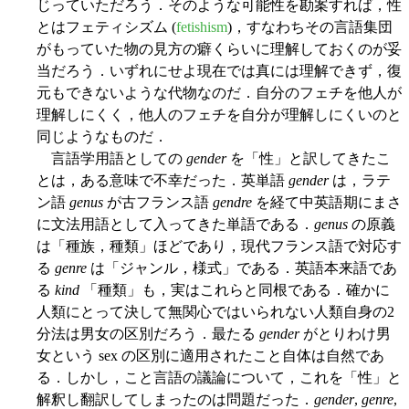
じっていただろう．そのような可能性を勘案すれば，性
とはフェティシズム (
fetishism
)，すなわちその言語集団
がもっていた物の見方の癖くらいに理解しておくのが妥
当だろう．いずれにせよ現在では真には理解できず，復
元もできないような代物なのだ．自分のフェチを他人が
理解しにくく，他人のフェチを自分が理解しにくいのと
同じようなものだ．
言語学用語としての
gender
を「性」と訳してきたこ
とは，ある意味で不幸だった．英単語
gender
は，ラテ
ン語
genus
が古フランス語
gendre
を経て中英語期にまさ
に文法用語として入ってきた単語である．
genus
の原義
は「種族，種類」ほどであり，現代フランス語で対応す
る
genre
は「ジャンル，様式」である．英語本来語であ
る
kind
「種類」も，実はこれらと同根である．確かに
人類にとって決して無関心ではいられない人類自身の2
分法は男女の区別だろう．最たる
gender
がとりわけ男
女という sex の区別に適用されたこと自体は自然であ
る．しかし，こと言語の議論について，これを「性」と
解釈し翻訳してしまったのは問題だった．
gender
,
genre
,