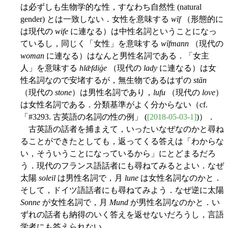
は必ずしも生物学的な性，すなわち自然性 (natural
gender) とは一致しない．女性を意味する
wīf
（形態的に
は現代の
wife
に連なる）は中性名詞ということになっ
ているし，同じく「女性」を意味する
wīfmann
（現代の
woman
に連なる）はなんと男性名詞である．「女主
人」を意味する
hlǣfdiġe
（現代の
lady
に連なる）は女
性名詞なので安堵するが，無生物であるはずの
stān
（現代の
stone
）は男性名詞であり，
lufu
（現代の
love
）
は女性名詞である．分類基準がよく分からない（cf.
「#3293. 古英語の名詞の性の例」 (
[2018-05-03-1]
)）．
古英語の話者を捕まえて，いったいなぜなのかと尋ね
ることができたとしても，返ってくる答えは「わからな
い，そういうことになっているから」にとどまるだろ
う．現代のフランス語話者にも尋ねてみるとよい．なぜ
太陽
soleil
は男性名詞で，月
lune
は女性名詞なのかと．
そして，ドイツ語話者にも尋ねてみよう．なぜ逆に太陽
Sonne
が女性名詞で，月
Mund
が男性名詞なのかと．い
ずれの話者も納得のいく答えを返せないだろうし，言語
学者にも答えられない．