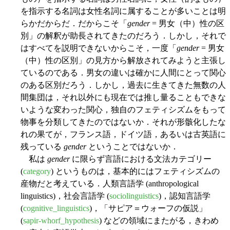
を指示する名詞は女性名詞に属することが多いことは明
らかだからだ．だからこそ「
gender
= 男女（中）性の区
別」の解釈が助長されてきたのだろう．しかし，それで
はすべてを説明できないからこそ，一度「
gender
= 男女
（中）性の区別」の見方から解放されてみようと主張し
ているのである．男女の違いは確かに人間にとって関心
のある区別だろう．しかし，過去に生きてきた無数の人
間集団は，それ以外にも現在では推し量ることもできな
いような変わった関心，独自のフェティシズムをもって
物事を分類してきたのではないか．それが形骸化したな
れの果てが，フランス語，ドイツ語，あるいは古英語に
残っている
gender
ということではないか．
私は
gender
に限らず言語における文法カテゴリー
(
category
) というものは，基本的にはフェティシズムの
産物だと考えている．人類言語学 (anthropological
linguistics)，社会言語学 (
sociolinguistics
)，認知言語学
(
cognitive_linguistics
)，「サピア＝ウォーフの仮説」
(
sapir-whorf_hypothesis
) などの領域にまたがる，きわめ