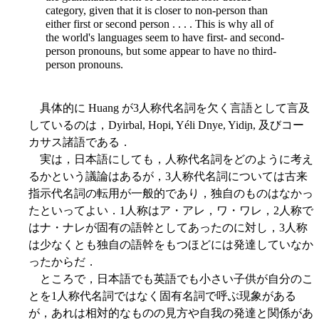
category, given that it is closer to non-person than
either first or second person . . . . This is why all of
the world's languages seem to have first- and second-
person pronouns, but some appear to have no third-
person pronouns.
具体的に Huang が3人称代名詞を欠く言語として言及
しているのは，Dyirbal, Hopi, Yéli Dnye, Yidiɲ, 及びコー
カサス諸語である．
実は，日本語にしても，人称代名詞をどのように考え
るかという議論はあるが，3人称代名詞については古来
指示代名詞の転用が一般的であり，独自のものはなかっ
たといってよい．1人称はア・アレ，ワ・ワレ，2人称で
はナ・ナレが固有の語幹としてあったのに対し，3人称
は少なくとも独自の語幹をもつほどには発達していなか
ったからだ．
ところで，日本語でも英語でも小さい子供が自分のこ
とを1人称代名詞ではなく固有名詞で呼ぶ現象がある
が，あれは相対的なものの見方や自我の発達と関係があ