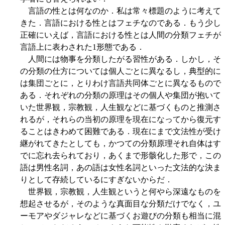
言語の性とは何なのか．私は常々標題のように考えて
きた．言語における性とはフェチなのである．もう少し
正確にいえば，言語における性とは人間の分類フェチが
言語上に表わされた1形態である．
人間には物事を分類したがる習性がある．しかし，そ
の分類の仕方については個人ごとに異なるし，典型的に
は集団ごとに，とりわけ言語共同体ごとに異なるもので
ある．それぞれの分類の原理はその個人や集団が抱いて
いた世界観，宗教観，人生観などに基づくものと推測さ
れるが，それらの当初の原理を現在になってから復元す
ることはきわめて困難である．現在にまで文法性が受け
継がれてきたとしても，かつての分類原理それ自体はす
でに忘れ去られており，あくまで形骸化した形で，この
語は男性名詞，あの語は女性名詞といった文法的な決ま
りとして存続しているにすぎないからだ．
世界観，宗教観，人生観というと何やら深遠なものを
想起させるが，そのような真面目な分類だけでなく，ユ
ーモアやダジャレなどに基づくお遊びの分類も相当に混