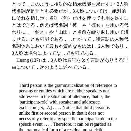
とって，このように相対的な指示機能を果たす1・2人称
代名詞が是非とも必要だが，3人称については，絶対的
にそれを指し示す名詞（句）だけを使っても用を足すこ
とはできる．例えば代名詞「彼」や「彼女」を用いる代
わりに，「鈴木」や「山田」と名前を繰り返し用いて済
ませることも可能である．したがって，諸言語の人称代
名詞体系において最も本質的なものは1，2人称であり，
3人称は場合によってなしでも可である．
Huang (137) は，3人称代名詞を欠く言語がありうる理
由について，次のように述べている．
Third person is the grammaticalization of reference to
persons or entities which are neither speakers nor
addressees in the situation of utterance, that is, the
'participant-role' with speaker and addressee
exclusion [-S, -A] . . . . Notice that third person is
unlike first or second person in that it does not
necessarily refer to any specific participant-role in the
speech event . . . . Therefore, it can be regarded as
the grammatical form of a residual non-deictic