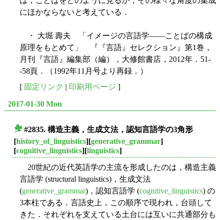
は，ことばをどのように見るか，その様々な角度の集成
にほかならないと考えている．
・ 大堀 壽夫 「イメージの言語学――ことばの構成
原理をもとめて」 『『言語』セレクション』第1巻，
月刊『言語』編集部（編），大修館書店，2012年．51-
-58頁．（1992年11月号より再録．）
[
固定リンク
|
印刷用ページ
]
2017-01-30 Mon
#2835. 構造主義，生成文法，認知言語学の3角形
■
[
history_of_linguistics
][
generative_grammar
]
[
cognitive_linguistics
][
linguistics
]
20世紀の近代英語学の主流を形成したのは，構造主義
言語学 (structural linguistics)，生成文法
(
generative_grammar
)，認知言語学 (
cognitive_linguistics
) の
3本柱である．言語史上，この順序で現われ，台頭して
きた．それぞれを支えている土台には互いに共通部分も