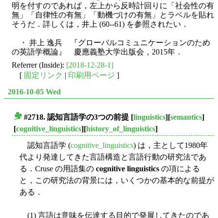
明を付すのであれば，左上から反時計回りに「社会性の有
無」「自律性の有無」「動機づけの有無」とラベルを貼れ
そうだ．詳しくは，井上 (60--61) を参照されたい．
・ 井上 逸兵 『グローバルコミュニケーションのため
の英語学概論』 慶應義塾大学出版会，2015年．
Referrer (Inside):
[2018-12-28-1]
[
固定リンク
|
印刷用ページ
]
2016-10-05 Wed
#2718. 認知言語学の3つの前提
[
linguistics
][
semantics
]
■
[
cognitive_linguistics
][
history_of_linguistics
]
認知言語学 (
cognitive_linguistics
) は，主として1980年
代より発達してきた言語構造と言語行動の研究法であ
る．Cruse の用語集の
cognitive linguistics
の項による
と，この研究法の背景には，いくつかの基本的な前提が
ある．
(1) 言語は意味を伝達する目的で発展してきたのであ