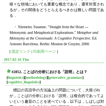
様々な領域においても重要な概念であり，通常対置され
るが，その関係をどうとらえるべきかは難しい問題であ
る．
・ Niemeier, Susanne. "Straight from the Heart ---
Metonymic and Metaphorical Explorations."
Metaphor and
Metonymy at the Crossroads: A Cognitive Perspective
. Ed.
Antonio Barcelona. Berlin: Mouton de Gruyter, 2000.
[
固定リンク
|
印刷用ページ
]
2017-02-16 Thu
#2852. ことばの分析における「説明」とは？
■
[
linguistics
][
methodology
][
generative_grammar
]
[
cognitive_linguistics
]
標記の言語学の方法論上の問題について，大堀 (58)
が，ことばの分析における「説明」は複合的であってよ
いという趣旨のことを述べている．以下は，しばしば対