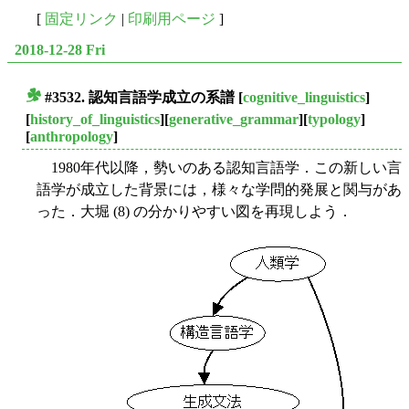
[
固定リンク
|
印刷用ページ
]
2018-12-28 Fri
#3532. 認知言語学成立の系譜
[
cognitive_linguistics
]
■
[
history_of_linguistics
][
generative_grammar
][
typology
]
[
anthropology
]
1980年代以降，勢いのある認知言語学．この新しい言
語学が成立した背景には，様々な学問的発展と関与があ
った．大堀 (8) の分かりやすい図を再現しよう．