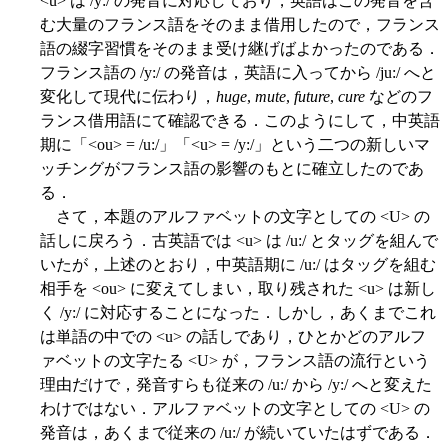
<u> は /y:/ の発音に対応しており，英語はこの発音を含
む大量のフランス語をそのまま借用したので，フランス
語の綴字習慣をそのまま受け継げばよかったのである．
フランス語の /y:/ の発音は，英語に入ってから /ju:/ へと
変化して現代に伝わり，
huge
,
mute
,
future
,
cure
などのフ
ランス借用語にて確認できる．このようにして，中英語
期に「<ou> = /u:/」「<u> = /y:/」という二つの新しいマ
ッチングがフランス語の影響のもとに確立したのであ
る．
さて，本題のアルファベットの文字としての <U> の
話しに戻ろう．古英語では <u> は /u:/ とタッグを組んで
いたが，上述のとおり，中英語期に /u:/ はタッグを組む
相手を <ou> に変えてしまい，取り残された <u> は新し
く /y:/ に対応することになった．しかし，あくまでこれ
は単語の中での <u> の話しであり，ひとかどのアルフ
ァベットの文字たる <U> が，フランス語の流行という
理由だけで，発音すらも従来の /u:/ から /y:/ へと変えた
わけではない．アルファベットの文字としての <U> の
発音は，あくまで従来の /u:/ が続いていたはずである．