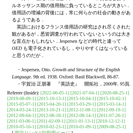
ルネッサンス期の借用熱に負っているところが大きい．
借用語の増減の背後には，常に何らかの社会の動きがあ
るようである．
英語におけるフランス借用語の研究はされ尽くされた
観があるが，悉皆調査が行われていないというのは大き
な盲点かもしれない．Jespersen などの時代と違って
OED
も電子化されているし，やりやすくはなっている
と思うのだが．
・Jespersen, Otto.
Growth and Structure of the English
Language
. 9th ed. 1938. Oxford: Basil Blackwell, 86-87.
・宇賀治 正朋著 『英語史』 開拓社，2000年. 95頁.
Referrer (Inside):
[2022-06-05-1]
[2021-07-04-1]
[2020-08-25-1]
[2019-08-09-1]
[2015-10-13-1]
[2015-10-04-1]
[2015-10-02-1]
[2015-05-07-1]
[2015-04-20-1]
[2015-03-29-1]
[2015-03-14-1]
[2014-03-24-1]
[2013-10-21-1]
[2012-11-08-1]
[2012-09-19-1]
[2012-09-04-1]
[2012-08-18-1]
[2012-08-14-1]
[2011-07-26-1]
[2011-03-06-1]
[2011-02-09-1]
[2011-01-13-1]
[2010-12-12-1]
[2010-05-16-1]
[2010-02-23-1]
[2010-01-09-1]
[2009-08-25-1]
[
固定リンク
|
印刷用ページ
]