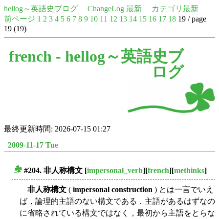
hellog～英語史ブログ
ChangeLog 最新
カテゴリ最新
前ページ
1
2
3
4
5
6
7
8
9
10
11
12
13
14
15
16
17
18
19 / page
19 (19)
french -
hellog～英語史ブ
ログ
最終更新時間: 2026-07-15 01:27
2009-11-17 Tue
#204.
非人称構文
[
impersonal_verb
][
french
][
methinks
]
■
非人称構文
(
impersonal construction
) とは一言でいえ
ば，論理的主語のない構文である．主語があるはずなの
に省略されている構文ではなく，最初から主語をとらな