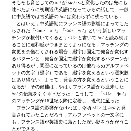
そもそも音としての /u:/ が /aʊ/ へと変化したのは先にも
述べたように初期近代英語になってからの話しで，一般
に中英語では古英語の /u:/ は変わらずに残っている．
とはいえ，中英語期にフランス語の影響によってもた
らされた「<ou> = /u:/」「<u> = /y:/」という新しいマッ
チングが根付いてくると，<U> と書いて /u:/ と読み続け
ることに違和感がつきまとうようになる．マッチングの
変更を余儀なくされる場合，綴字は固定で発音が変化す
るパターンと，発音が固定で綴字が変化するパターンが
あり得るが，問題になっているのは他ならぬアルファベ
ットの文字（綴字）である．綴字を変えるという選択肢
はあり得ない．よって，発音の方を変えるということに
なるが，その候補は，やはりフランス語から渡来した
/y:/ の伝統を引く /ju:/ だった．こうして，「<U> = /ju:/」
のマッチングが16世紀以降に定着し，現代に至った．
フランス語の影響がなければ，今頃 <U> は /aʊ/ と発
音されていたことだろう．アルファベットの一文字に
も，フランス語が英語史に落とした深い影をうかがうこ
とができる．