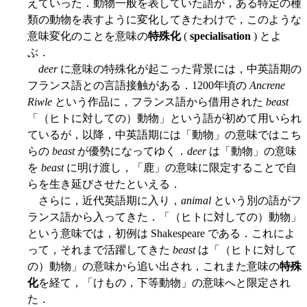
えていった．動物一般を表していた語が，ある特定の種
類の動物を表すように変化してきたわけで，このような
意味変化のことを意味の
特殊化
(
specialisation
) とよ
ぶ．
deer
に意味の特殊化が起こった背景には，中英語期の
フランス語との言語接触がある．1200年頃の
Ancrene
Riwle
という作品に，フランス語から借用された
beast
「（ヒトに対しての）動物」という語が初めて用いられ
ているが，以降，中英語期には「動物」の意味ではこち
らの
beast
が優勢になってゆく．
deer
は「動物」の意味
を
beast
に明け渡し，「鹿」の意味に限定することで自
らを生き延びさせたといえる．
さらに，近代英語期に入り，
animal
という別の語がフ
ランス語から入ってきた．「（ヒトに対しての）動物」
という意味では，初例は Shakespeare である．これによ
って，それまで活躍してきた
beast
は「（ヒトに対して
の）動物」の意味から追い出され，これまた意味の
特殊
化
を経て，「けもの，下等動物」の意味へと限定され
た．