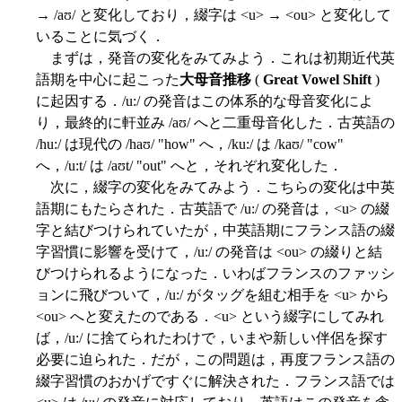
→ /aʊ/ と変化しており，綴字は <u> → <ou> と変化して
いることに気づく．
まずは，発音の変化をみてみよう．これは初期近代英
語期を中心に起こった
大母音推移
(
Great Vowel Shift
)
に起因する．/u:/ の発音はこの体系的な母音変化によ
り，最終的に軒並み /aʊ/ へと二重母音化した．古英語の
/hu:/ は現代の /haʊ/ "how" へ，/ku:/ は /kaʊ/ "cow"
へ，/u:t/ は /aʊt/ "out" へと，それぞれ変化した．
次に，綴字の変化をみてみよう．こちらの変化は中英
語期にもたらされた．古英語で /u:/ の発音は，<u> の綴
字と結びつけられていたが，中英語期にフランス語の綴
字習慣に影響を受けて，/u:/ の発音は <ou> の綴りと結
びつけられるようになった．いわばフランスのファッシ
ョンに飛びついて，/u:/ がタッグを組む相手を <u> から
<ou> へと変えたのである．<u> という綴字にしてみれ
ば，/u:/ に捨てられたわけで，いまや新しい伴侶を探す
必要に迫られた．だが，この問題は，再度フランス語の
綴字習慣のおかげですぐに解決された．フランス語では