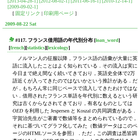
[2013-04-28-1]
[2012-08-02-1]
[2011-06-16-1]
[2010-12-14-1]
[2009-09-02-1]
[
固定リンク
|
印刷用ページ
]
2009-08-22 Sat
#117. フランス借用語の年代別分布
[
loan_word
]
■
[
french
][
statistics
][
lexicology
]
ノルマン人の征服以降，フランス語の語彙が大量に英
語に流入したことはよく知られている．その流入は実に
今日まで絶え間なく続いてきており，英語史全体で2万
語近くが入ってきたのではないかという推計がある．だ
が，もちろん常に同じペースで流入してきたわけではな
い．借用されたフランス単語を年代別に数えるという研
究は古くからなされてきており，有名なものとしては
OED
を利用した Jespersen と Koszal の共同調査がある．
宇賀治先生がご著書で数値等をまとめられているので，
それに基づいてグラフ化してみた（数値データはこのペ
ージのHTMLソースを参照）．ただ，この調査は悉皆調