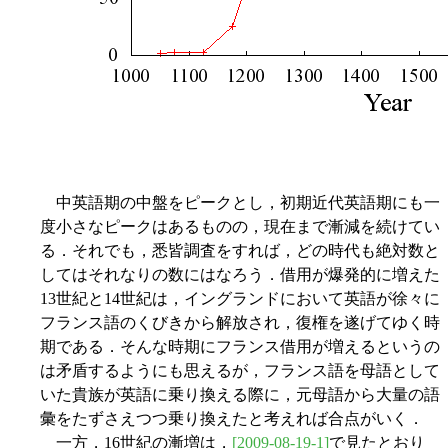
中英語期の中盤をピークとし，初期近代英語期にも一
度小さなピークはあるものの，現在まで漸減を続けてい
る．それでも，悉皆調査をすれば，どの時代も絶対数と
してはそれなりの数にはなろう．借用が爆発的に増えた
13世紀と14世紀は，イングランドにおいて英語が徐々に
フランス語のくびきから解放され，復権を遂げてゆく時
期である．そんな時期にフランス借用が増えるというの
は矛盾するようにも思えるが，フランス語を母語として
いた貴族が英語に乗り換える際に，元母語から大量の語
彙をたずさえつつ乗り換えたと考えれば合点がいく．
一方，16世紀の漸増は，
[2009-08-19-1]
で見たとおり