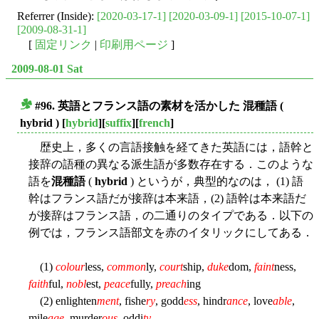
Referrer (Inside):
[2020-03-17-1]
[2020-03-09-1]
[2015-10-07-1]
[2009-08-31-1]
[
固定リンク
|
印刷用ページ
]
2009-08-01 Sat
#96. 英語とフランス語の素材を活かした
混種語
(
■
hybrid
)
[
hybrid
][
suffix
][
french
]
歴史上，多くの言語接触を経てきた英語には，語幹と
接辞の語種の異なる派生語が多数存在する．このような
語を
混種語
(
hybrid
) というが，典型的なのは， (1) 語
幹はフランス語だが接辞は本来語，(2) 語幹は本来語だ
が接辞はフランス語，の二通りのタイプである．以下の
例では，フランス語部文を赤のイタリックにしてある．
(1)
colour
less,
common
ly,
court
ship,
duke
dom,
faint
ness,
faith
ful,
nobl
est,
peace
fully,
preach
ing
(2) enlighten
ment
, fishe
ry
, godd
ess
, hindr
ance
, love
able
,
mile
age
, murder
ous
, oddi
ty