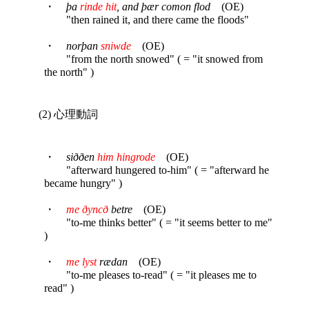
・
þa
rinde hit
, and þær comon flod
(OE)
"then rained it, and there came the floods"
・
norþan
sniwde
(OE)
"from the north snowed" ( = "it snowed from
the north" )
(2) 心理動詞
・
siððen
him hingrode
(OE)
"afterward hungered to-him" ( = "afterward he
became hungry" )
・
me ðyncð
betre
(OE)
"to-me thinks better" ( = "it seems better to me"
)
・
me lyst
rædan
(OE)
"to-me pleases to-read" ( = "it pleases me to
read" )