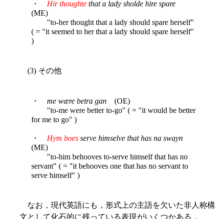
・
Hir thoughte
that a lady sholde hire spare
(ME)
"to-her thought that a lady should spare herself"
( = "it seemed to her that a lady should spare herself"
)
(3) その他
・
me wære betra gan
(OE)
"to-me were better to-go" ( = "it would be better
for me to go" )
・
Hym boes
serve himselve that has na swayn
(ME)
"to-him behooves to-serve himself that has no
servant" ( = "it behooves one that has no servant to
serve himself" )
なお，現代英語にも，形式上の主語を欠いた非人称構
文として化石的に残っている表現がいくつかある．