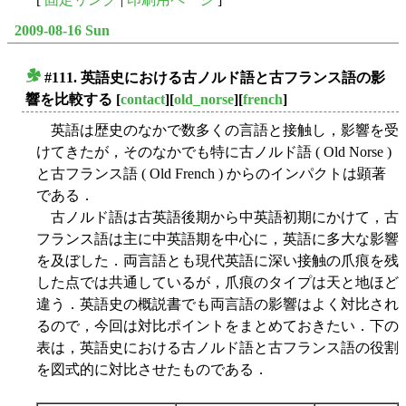
2009-08-16 Sun
#111. 英語史における古ノルド語と古フランス語の影
■
響を比較する
[
contact
][
old_norse
][
french
]
英語は歴史のなかで数多くの言語と接触し，影響を受
けてきたが，そのなかでも特に古ノルド語 ( Old Norse )
と古フランス語 ( Old French ) からのインパクトは顕著
である．
古ノルド語は古英語後期から中英語初期にかけて，古
フランス語は主に中英語期を中心に，英語に多大な影響
を及ぼした．両言語とも現代英語に深い接触の爪痕を残
した点では共通しているが，爪痕のタイプは天と地ほど
違う．英語史の概説書でも両言語の影響はよく対比され
るので，今回は対比ポイントをまとめておきたい．下の
表は，英語史における古ノルド語と古フランス語の役割
を図式的に対比させたものである．