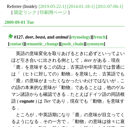
Referrer (Inside):
[2019-05-22-1]
[2014-01-18-1]
[2011-07-06-1]
[
固定リンク
|
印刷用ページ
]
2009-09-01 Tue
#127.
deer
,
beast
, and
animal
[
etymology
][
french
]
■
[
contact
][
semantic_change
][
push_chain
][
synonym
]
英語の意味変化を取りあげるときに必ずといってよい
ほど引き合いに出される例として，
deer
がある．現在
「鹿」を意味するこの語は，古英語や中英語では普通に
は「（ヒトに対しての）動物」を意味した．古英語でも
「鹿」の意味がまったくなかったいわけではないが，こ
の語の本来的な意味が「動物」であることは，他のゲル
マン諸語からも確認できる．たとえばドイツ語の同語根
語 (
cognate
) は
Tier
であり，現在でも「動物」を意味す
る．
ところが，中英語期になり「鹿」の意味が目立ってく
るようになる．その一方で，「動物」の意味は徐々に衰