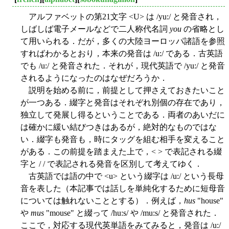
アルファベットの第21文字 <U> は /yu:/ と発音され，
しばしば電子メールなどで二人称代名詞
you
の省略とし
て用いられる．だが，多くの大陸ヨーロッパ諸語を参照
すればわかるとおり，本来の発音は /u:/ である．古英語
でも /u:/ と発音された．それが，現代英語で /yu:/ と発音
されるようになったのはなぜだろうか．
説明を始める前に，前提として押さえておきたいこと
が一つある．綴字と発音はそれぞれ別個の存在であり，
独立して発展し得るということである．両者のあいだに
は確かに緩い結びつきはあるが，絶対的なものではな
い．綴字も発音も，時にタッグを組む相手を変えること
がある．この前提を踏まえた上で，< > で表記される綴
字と / / で表記される発音を区別して考えてゆく．
古英語では語の中で <u> という綴字は /u:/ という長母
音を表した（本記事では話しを単純化するために短母音
については触れないこととする）．例えば，
hus
"house"
や
mus
"mouse" と綴って /hu:s/ や /mu:s/ と発音された．
ここで，対応する現代英単語をみてみると，発音は /u:/