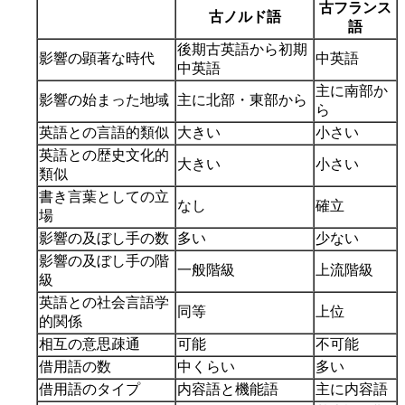
古フランス
古ノルド語
語
後期古英語から初期
影響の顕著な時代
中英語
中英語
主に南部か
影響の始まった地域
主に北部・東部から
ら
英語との言語的類似
大きい
小さい
英語との歴史文化的
大きい
小さい
類似
書き言葉としての立
なし
確立
場
影響の及ぼし手の数
多い
少ない
影響の及ぼし手の階
一般階級
上流階級
級
英語との社会言語学
同等
上位
的関係
相互の意思疎通
可能
不可能
借用語の数
中くらい
多い
借用語のタイプ
内容語と機能語
主に内容語