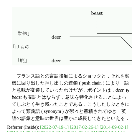
フランス語との言語接触によるショックと，それを契
機に回り出した押し出しの連鎖 ( push chain ) により，語
と意味が変遷していったわけだが，ポイントは，
deer
も
beast
も廃語とはならず，意味を特化させることによっ
てしぶとく生き残ったことである．こうしたしぶとさに
よって類義語 ( synonym ) が累々と蓄積されてゆき，英
語の語彙と意味の世界は豊かに成長してきたといえる．
Referrer (Inside):
[2022-07-19-1]
[2017-02-26-1]
[2014-09-02-1]