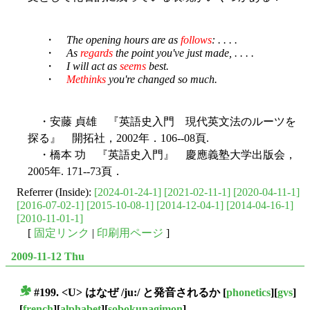
・
The opening hours are as
follows
: . . . .
・
As
regards
the point you've just made, . . . .
・
I will act as
seems
best.
・
Methinks
you're changed so much.
・安藤 貞雄 『英語史入門 現代英文法のルーツを
探る』 開拓社，2002年．106--08頁.
・橋本 功 『英語史入門』 慶應義塾大学出版会，
2005年. 171--73頁．
Referrer (Inside):
[2024-01-24-1]
[2021-02-11-1]
[2020-04-11-1]
[2016-07-02-1]
[2015-10-08-1]
[2014-12-04-1]
[2014-04-16-1]
[2010-11-01-1]
[
固定リンク
|
印刷用ページ
]
2009-11-12 Thu
#199. <U> はなぜ /ju:/ と発音されるか
[
phonetics
][
gvs
]
■
[
french
][
alphabet
][
sobokunagimon
]