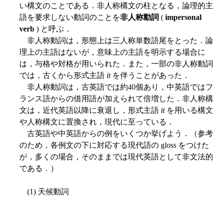
い構文のことである．非人称構文の柱となる，論理的主
語を要求しない動詞のことを
非人称動詞
(
impersonal
verb
) と呼ぶ．
非人称動詞は，形態上は三人称単数語尾をとった．論
理上の主語はないが，意味上の主語を明示する場合に
は，与格や対格が用いられた．また，一部の非人称動詞
では，古くから形式主語
it
を伴うことがあった．
非人称動詞は，古英語では約40個あり，中英語ではフ
ランス語からの借用語が加えられて倍増した．非人称構
文は，近代英語以降に衰退し，形式主語
it
を用いる構文
や人称構文に置換され，現代に至っている．
古英語や中英語からの例をいくつか挙げよう．（参考
のため，各例文の下に対応する現代語の gloss をつけた
が，多くの場合，そのままでは現代英語として非文法的
である．）
(1) 天候動詞