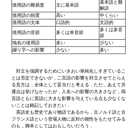
基本語と難
借用語の難易度
主に基本語
解語
借用語の頻度
高い
中くらい
借用語の文体
口語的
文語的
多くは多音
借用語の音節
多くは単音節
節
地名の借用語
多い
少ない
綴り字への影響
少ない
多い
対立を強調するためにいきおい単純化しすぎているこ
とは否定できないが，二言語の影響を対立させてとらえ
る見方は，全体として妥当だと考える．ただ，あえて共
通点は挙げなかったが，人名への影響の大きさなど，両
言語ともに英語に大きな影響を与えている点も少なくな
いことは銘記しておきたい．
英語史も歴史であり物語であるから，古ノルド語と古
フランス語という登場人物に反対の個性をもたせてみる
のも，脚本としてはおもしろいだろう．