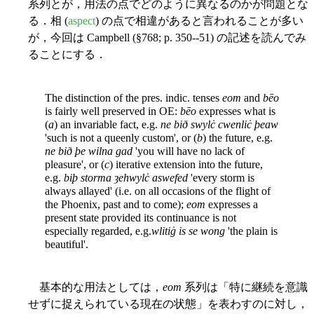
系列とが，用法の点でどのように異なるのかが問題とな
る．相 (
aspect
) の点で相違があると言われることが多い
が，今回は Campbell (§768; p. 350--51) の記述を読んでみ
ることにする．
The distinction of the pres. indic. tenses
eom
and
bēo
is fairly well preserved in OE:
bēo
expresses what is
(
a
) an invariable fact, e.g.
ne bið swylċ cwenliċ þeaw
'such is not a queenly custom', or (
b
) the future, e.g.
ne bið þe wilna gad
'you will have no lack of
pleasure', or (
c
) iterative extension into the future,
e.g.
biþ storma ȝehwylċ aswefed
'every storm is
always allayed' (i.e. on all occasions of the flight of
the Phoenix, past and to come);
eom
expresses a
present state provided its continuance is not
especially regarded, e.g.
wlitiġ is se wong
'the plain is
beautiful'.
基本的な用法としては，
eom
系列は「特に継続を意識
せずに捉えられている現在の状態」を表わすのに対し，