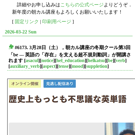
詳細やお申し込みは
こちらの公式ページ
よりどうぞ．
新年度の朝カル講座もよろしくお願いいたします！
[
固定リンク
|
印刷用ページ
]
2026-03-22 Sun
#6173. 3月28日（土），朝カル講座の冬期クール第3回
■
「be --- 英語の「存在」を支える超不規則動詞」が開講さ
れます
[
asacul
][
notice
][
hel_education
][
helkatsu
][
be
][
verb
]
[
auxiliary_verb
][
aspect
][
tense
][
mood
][
suppletion
]