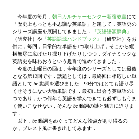
今年度の毎月，
朝日カルチャーセンター新宿教室
にて
「歴史上もっとも不思議な英単語」と題して，英語史の
シリーズ講座を展開してきました．
『英語語源辞典』
（研究社）や
『英語語源ハンドブック』
（研究社）をお
供に，毎回，日常的な単語を1つ取り上げ，そこから縦
横無尽に広げたり掘り下げたりしつつ，ダイナミックな
英語史を味わおうという趣旨で進めてきました．
今度の土曜日の回は，今年度のシリーズとしては最後
となる第12回です．話題としては，最終回に相応しい単
語として
be
動詞を選びました．90分ではとても語り尽
くせそうにない大物単語です．最初に出会う英単語の1
つであり，かつ何年も英語を学んできても必ずしもうま
く使いこなせない，そんな
be
動詞の謎と魅力に迫りま
す．
以下，
be
動詞をめぐってどんな論点があり得るの
か，ブレスト風に書き出してみます．