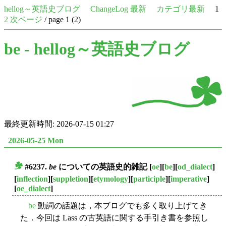
hellog～英語史ブログ
ChangeLog 最新
カテゴリ最新
1
2
次ページ
/ page 1 (2)
be -
hellog～英語史ブログ
最終更新時間: 2026-07-15 01:27
2026-05-25 Mon
#6237.
be
についての英語史的雑記
[
oe
][
be
][
od_dialect
]
■
[
inflection
][
suppletion
][
etymology
][
participle
][
imperative
]
[
oe_dialect
]
be
動詞の話題は，本ブログでも多く取り上げてき
た．今回は Lass の古英語に関する手引き書を参照し