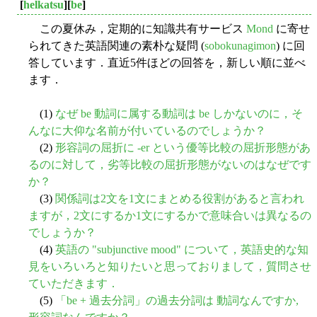
[
helkatsu
][
be
]
この夏休み，定期的に知識共有サービス
Mond
に寄せ
られてきた英語関連の素朴な疑問 (
sobokunagimon
) に回
答しています．直近5件ほどの回答を，新しい順に並べ
ます．
(1)
なぜ be 動詞に属する動詞は be しかないのに，そ
んなに大仰な名前が付いているのでしょうか？
(2)
形容詞の屈折に -er という優等比較の屈折形態があ
るのに対して，劣等比較の屈折形態がないのはなぜです
か？
(3)
関係詞は2文を1文にまとめる役割があると言われ
ますが，2文にするか1文にするかで意味合いは異なるの
でしょうか？
(4)
英語の "subjunctive mood" について，英語史的な知
見をいろいろと知りたいと思っておりまして，質問させ
ていただきます．
(5)
「be + 過去分詞」の過去分詞は 動詞なんですか,