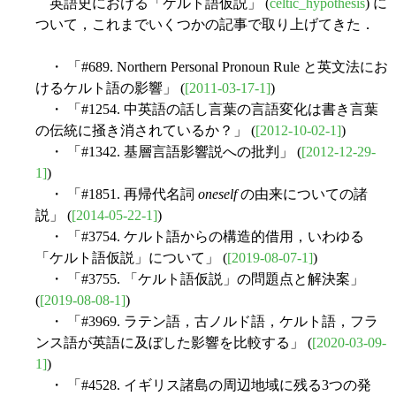
英語史における「ケルト語仮説」 (
celtic_hypothesis
) に
ついて，これまでいくつかの記事で取り上げてきた．
・ 「#689. Northern Personal Pronoun Rule と英文法にお
けるケルト語の影響」 (
[2011-03-17-1]
)
・ 「#1254. 中英語の話し言葉の言語変化は書き言葉
の伝統に掻き消されているか？」 (
[2012-10-02-1]
)
・ 「#1342. 基層言語影響説への批判」 (
[2012-12-29-
1]
)
・ 「#1851. 再帰代名詞
oneself
の由来についての諸
説」 (
[2014-05-22-1]
)
・ 「#3754. ケルト語からの構造的借用，いわゆる
「ケルト語仮説」について」 (
[2019-08-07-1]
)
・ 「#3755. 「ケルト語仮説」の問題点と解決案」
(
[2019-08-08-1]
)
・ 「#3969. ラテン語，古ノルド語，ケルト語，フラ
ンス語が英語に及ぼした影響を比較する」 (
[2020-03-09-
1]
)
・ 「#4528. イギリス諸島の周辺地域に残る3つの発