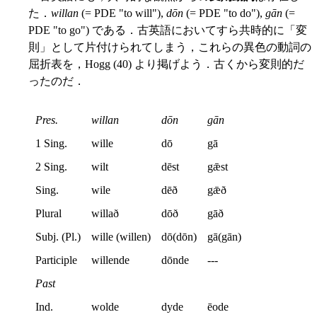
た．
willan
(= PDE "to will"),
dōn
(= PDE "to do"),
gān
(=
PDE "to go") である．古英語においてすら共時的に「変
則」として片付けられてしまう，これらの異色の動詞の
屈折表を，Hogg (40) より掲げよう．古くから変則的だ
ったのだ．
Pres.
willan
dōn
gān
1 Sing.
wille
dō
gā
2 Sing.
wilt
dēst
gǣst
Sing.
wile
dēð
gǣð
Plural
willað
dōð
gāð
Subj. (Pl.)
wille (willen)
dō(dōn)
gā(gān)
Participle
willende
dōnde
---
Past
Ind.
wolde
dyde
ēode