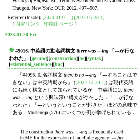
History of English
. Ed. Terttu Nevalainen and Elizabeth Closs
Traugott. New York: OUP, 2012. 497--507.
Referrer (Inside):
[2024-01-01-1]
[2023-05-28-1]
[
固定リンク
|
印刷用ページ
]
2023-01-20 Fri
#5016. 中英語の動名詞構文
there was ---ing
「---が行な
■
われた」
[
gerund
][
construction
][
be
][
syntax
]
[
existential_sentence
][
bnc
]
「#4995. 動名詞構文
there is no ---ing
「---することはで
きない」は中英語期から」 (
[2022-12-30-1]
) は現代英語
にも続く構文として知られているが，中英語には
there
was ---ing
という興味深い構文が存在した．「---が行な
われた」「---というということが起きた」ほどの意味で
ある．Mustanoja (576) にいくつか例が挙げられている．
The construction
there was . . -ing
is frequently used
in ME for the expression of indefinite agency: ---
þer