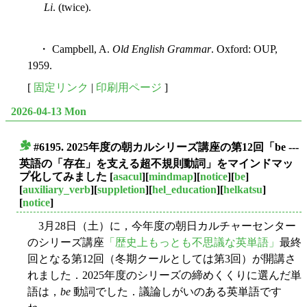
Li
. (twice).
・ Campbell, A.
Old English Grammar
. Oxford: OUP,
1959.
[
固定リンク
|
印刷用ページ
]
2026-04-13 Mon
#6195. 2025年度の朝カルシリーズ講座の第12回「be ---
■
英語の「存在」を支える超不規則動詞」をマインドマッ
プ化してみました
[
asacul
][
mindmap
][
notice
][
be
]
[
auxiliary_verb
][
suppletion
][
hel_education
][
helkatsu
]
[
notice
]
3月28日（土）に，今年度の朝日カルチャーセンター
のシリーズ講座
「歴史上もっとも不思議な英単語」
最終
回となる第12回（冬期クールとしては第3回）が開講さ
れました．2025年度のシリーズの締めくくりに選んだ単
語は，
be
動詞でした．議論しがいのある英単語です