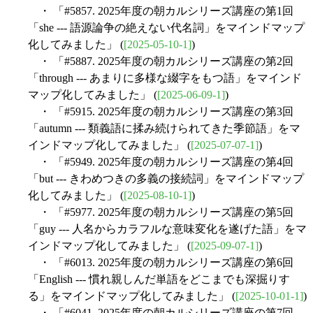
・ 「#5857. 2025年度の朝カルシリーズ講座の第1回
「she --- 語源論争の絶えない代名詞」をマインドマップ
化してみました」 (
[2025-05-10-1]
)
・ 「#5887. 2025年度の朝カルシリーズ講座の第2回
「through --- あまりに多様な綴字をもつ語」をマインド
マップ化してみました」 (
[2025-06-09-1]
)
・ 「#5915. 2025年度の朝カルシリーズ講座の第3回
「autumn --- 類義語に揉み続けられてきた季節語」をマ
インドマップ化してみました」 (
[2025-07-07-1]
)
・ 「#5949. 2025年度の朝カルシリーズ講座の第4回
「but --- きわめつきの多義の接続詞」をマインドマップ
化してみました」 (
[2025-08-10-1]
)
・ 「#5977. 2025年度の朝カルシリーズ講座の第5回
「guy --- 人名からカラフルな意味変化を遂げた語」をマ
インドマップ化してみました」 (
[2025-09-07-1]
)
・ 「#6013. 2025年度の朝カルシリーズ講座の第6回
「English --- 慣れ親しんだ単語をどこまでも深掘りす
る」をマインドマップ化してみました」 (
[2025-10-01-1]
)
・ 「#6041. 2025年度の朝カルシリーズ講座の第7回