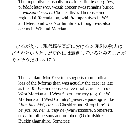
The imperative is usually in
b
- in earlier texts: sg
bēo
,
pl
bēoþ
; later
wes
,
wesaþ
appear (
wes
remains buried
in
wassail
<
wes hāl
'be healthy'). There is some
regional differentiation, with
b
- imperatives in WS
and Merc, and
wes
Northumbrian, though
wes
also
occurs in WS and Mercian.
ひるがえって現代標準英語における
b
- 系列の勢力は
どうかというと，歴史的には衰退しているとみることが
できそうだ (Lass 171) ．
The standard ModE system suggests more radical
loss of the
b
-forms than was actually the case; as late
as the 1950s some conservative rural varieties in old
West Mercian and West Saxon territory (e.g. the W
Midlands and West Country) preserve paradigms like
I bin
,
thee bist
,
Her is
(Cheshire and Shropshire),
I
be
,
you be
,
her is
,
they be
(Warwickshire, Somerset),
or
be
for all persons and numbers (Oxfordshire,
Buckinghamshire, Somerset).