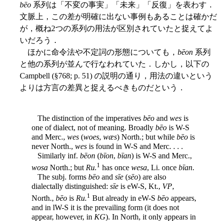
bēo
系列は「不変の事実」「未来」「反復」を表わす．
文脈上，この差が明確に出ない事例もあることは確かだ
が，概ね2つの系列の用法が区別されていたと捉えてよ
いだろう．
ほかに命令法や不定詞の形態についても，
bēon
系列
と他の系列が並んで行なわれていた．しかし，以下の
Campbell (§768; p. 51) の説明の通り，用法の違いという
よりは方言の差異と捉えるべきものだという．
The distinction of the imperatives
bēo
and
wes
is
one of dialect, not of meaning. Broadly
bēo
is W-S
and Merc.,
wes
(
woes
,
wæs
) North.; but while
bēo
is
never North.,
wes
is found in W-S and Merc. . . .
Similarly inf.
bēon
(
bīon
,
bīan
) is W-S and Merc.,
1
wosa
North.; but
Ru.
has once
wesa
, Li. once
bīan
.
The subj. forms
bēo
and
sīe
(
sēo
) are also
dialectally distinguished:
sīe
is eW-S, Kt.,
VP
,
1
North.,
bēo
is
Ru.
But already in eW-S
bēo
appears,
and in lW-S it is the prevailing form (it does not
appear, however, in
KG
). In North, it only appears in