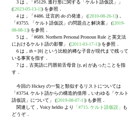
3 は，「#5129. 進行形に関する「ケルト語仮説」」
(
[2023-05-13-1]
) を参照．
4 は，「#486. 迂言的
do
の発達」 (
[2010-08-26-1]
)，
「#3755. 「ケルト語仮説」の問題点と解決案」 (
[2019-
08-08-1]
) を参照．
5 は，「#689. Northern Personal Pronoun Rule と英文法
におけるケルト語の影響」 (
[2011-03-17-1]
) を参照．
6 は，
th
= [θ] という比較的稀な子音が現代まで残って
いる事実を指す．
7 は，古英語に円唇前舌母音 [y, ø] があったことを指
す．
今回の Hickey の一覧と類似するリストについては
「#3754. ケルト語からの構造的借用，いわゆる「ケルト
語仮説」について」 (
[2019-08-07-1]
) も参照．
関連して，Voicy heldio より
「#715. ケルト語仮説」
も
どうぞ．