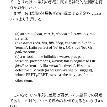
て，とりわけ
b
- 系列の形態に関する雑記的な洞察を何
点か紹介したい．
まず，
be
動詞の諸屈折形の起源による分類を，Lass
(170) より引用する．
(a) an
s
-root (
eom
,
eart
,
is
,
sindom
= L
s-um
,
e-s
,
e-s-
t
,
s-unt
);
(b) a
b
-root (
bēo
,
bist
,
biþ
,
bēoþ
, cognate to Skr
bhu
-
'remain', Latin perfect of 'be'
fū-ī
, OCS byti 'be', Gr
phú
- 'become';
(c) a
w
-root, in the inifinitive
wesan
, pres part
wesende
, preterite
wæs
,
wǣron
; this is cognate to OIr
feiss
/
foss
'remain', Skr
vásati
'he dwells'.
Wesan
is a
defective cl V verb (as
wesan
/
wæs
/
wǣron
suggest),
whose PRET
/PRET
serve as the only past for the
1
2
other stems.
このなかで
b
- 系列に使用は西ゲルマン語群での発達
であり，相対的にいって遅めの系列であるという (Lass
171) ．