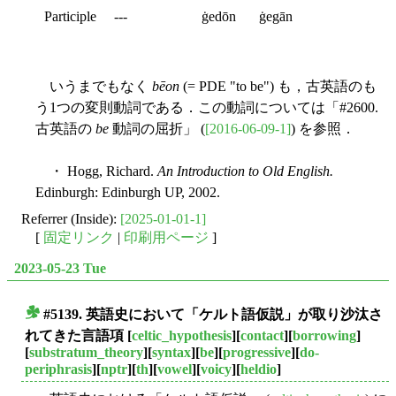
Participle
---
ġedōn
ġegān
いうまでもなく
bēon
(= PDE "to be") も，古英語のも
う1つの変則動詞である．この動詞については「#2600.
古英語の
be
動詞の屈折」 (
[2016-06-09-1]
) を参照．
・ Hogg, Richard.
An Introduction to Old English.
Edinburgh: Edinburgh UP, 2002.
Referrer (Inside):
[2025-01-01-1]
[
固定リンク
|
印刷用ページ
]
2023-05-23 Tue
#5139. 英語史において「ケルト語仮説」が取り沙汰さ
■
れてきた言語項
[
celtic_hypothesis
][
contact
][
borrowing
]
[
substratum_theory
][
syntax
][
be
][
progressive
][
do-
periphrasis
][
nptr
][
th
][
vowel
][
voicy
][
heldio
]