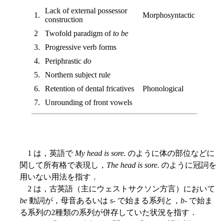
Lack of external possessor
1.
Morphosyntactic
construction
2
Twofold paradigm of
to be
3.
Progressive verb forms
4.
Periphrastic
do
5.
Northern subject rule
6.
Retention of dental fricatives
Phonological
7.
Unrounding of front vowels
1 は，英語で
My head is sore.
のように体の部位などに
関して所有格で表現し，
The head is sore.
のように冠詞を
用いない用法を指す．
2 は，古英語（主にウェストサクソン方言）において
be
動詞が，母音あるいは
s
- で始まる系列と，
b
- で始ま
る系列の2種類の系列が併存していた状況を指す．