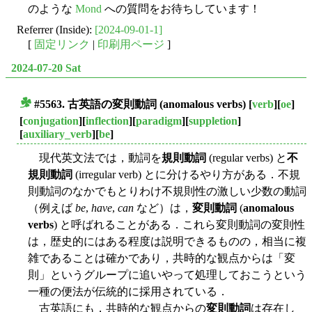
のような
Mond
への質問をお待ちしています！
Referrer (Inside):
[2024-09-01-1]
[
固定リンク
|
印刷用ページ
]
2024-07-20 Sat
#5563. 古英語の
変則動詞
(anomalous verbs)
[
verb
][
oe
]
■
[
conjugation
][
inflection
][
paradigm
][
suppletion
]
[
auxiliary_verb
][
be
]
現代英文法では，動詞を
規則動詞
(regular verbs) と
不
規則動詞
(irregular verb) とに分けるやり方がある．不規
則動詞のなかでもとりわけ不規則性の激しい少数の動詞
（例えば
be
,
have
,
can
など）は，
変則動詞
(
anomalous
verbs
) と呼ばれることがある．これら変則動詞の変則性
は，歴史的にはある程度は説明できるものの，相当に複
雑であることは確かであり，共時的な観点からは「変
則」というグループに追いやって処理しておこうという
一種の便法が伝統的に採用されている．
古英語にも，共時的な観点からの
変則動詞
は存在し