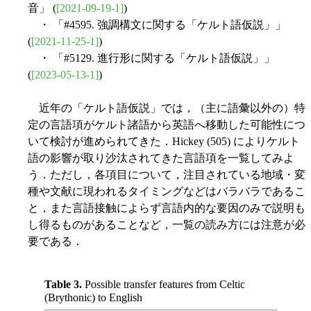
音」 (
[2021-09-19-1]
)
・ 「#4595. 強調構文に関する「ケルト語仮説」」
(
[2021-11-25-1]
)
・ 「#5129. 進行形に関する「ケルト語仮説」」
(
[2023-05-13-1]
)
近年の「ケルト語仮説」では，（主に語彙以外の）特
定の言語項がケルト諸語から英語へ移動した可能性につ
いて検討が進められてきた．Hickey (505) によりケルト
語の影響が取り沙汰されてきた言語項を一覧してみよ
う．ただし，各項目について，注目されている地域・変
種や文献に現われるタイミングなどはバラバラであるこ
と，また言語接触によらず言語内的な要因のみで説明も
し得るものがあることなど，一覧の読み方には注意が必
要である．
Table 3.
Possible transfer features from Celtic
(Brythonic) to English