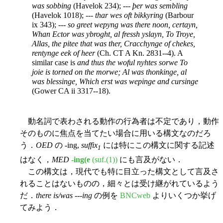
was sobbing
(Havelok 234); ---
þer was sembling
(Havelok 1018); ---
thar wes oft bikkyring
(Barbour
ix 343); ---
so greet wepyng was there noon, certayn,
Whan Ector was ybroght, al fressh yslayn, To Troye,
Allas, the pitee that was ther, Cracchynge of chekes,
rentynge eek of heer
(Ch. CT A Kn. 2831--4). A
similar case is
and thus the woful nyhtes sorwe To
joie is torned on the morwe; Al was thonkinge, al
was blessinge, Which erst was wepinge and cursinge
(Gower CA ii 3317--18).
動名詞で表わされる動作の行為者は不定であり，動作
そのものに焦点を当てたい場合に用いる構文なのだろ
う．
OED
の -ing,
suffix
には特にこの構文に関する記述
1
はなく，
MED
-ing(e
(suf.(1))
にも言及がない．
この構文は，現代でも特に目立った構文として言及さ
れることはないものの，細々とは受け継がれているよう
だ．
there is/was ---ing
の例を
BNCweb
よりいくつか挙げ
てみよう．