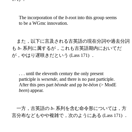
The incorporation of the
b
-root into this group seems
to be a WGmc innovation.
また，以下に言及される古英語の現在分詞や過去分詞
も
b
- 系列に属するが，これも古英語期内においてだ
が，やはり遅咲きだという (Lass 171) ．
. . . until the eleventh century the only present
participle is
wesende
, and there is no past participle.
After this pres part
bēonde
and pp
be-bēon
(> ModE
been
) appear.
一方，古英語の
b
- 系列を含む命令形については，方
言分布などもやや複雑で，次のようにある (Lass 171) ．