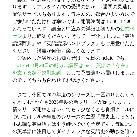
ります．リアルタイムでの受講のほか，2週間の見逃し
配信サービスもあります．皆さんのご都合のよい方法で
ご参加いただければ幸いです．開講時間は 15:30--17:00
となっています．講座と申込みの詳細は朝カルの
公式ペ
ージ
よりご確認ください．そして，ぜひお手元に『英語
語源辞典』や『英語語源ハンドブック』もご用意いただ
ください．講座が何倍も楽しくなります．
ご案内した講座のお知らせは，先日の heldio でも
「#1754. 3月28日の朝カル講座は be --- 英語の「存在」
を支える超不規則動詞」
として予告編をお届けしました
ので，そちらも合わせてお聴きください．
さて，今回で2025年度のシリーズは一区切りとなりま
すが，4月からも2026年度の新シリーズが始まります．
新シリーズ開始とはいっても，少なくとも春期クールに
ついては，2025年度のシリーズの主題「歴史上もっとも
不思議な英単語」は引き継いでいく予定です．毎回1つ
の英単語に注目してダイナミックな英語史の動きを追っ