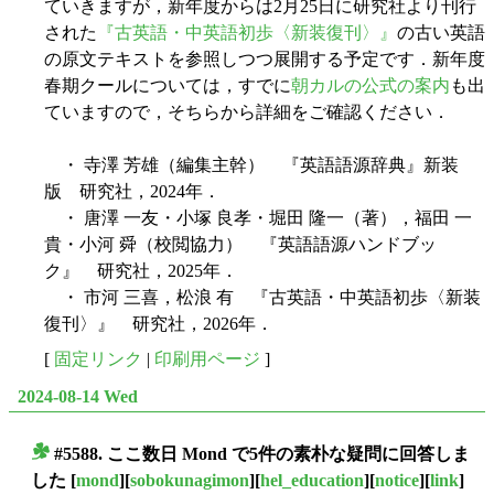
ていきますが，新年度からは2月25日に研究社より刊行
された
『古英語・中英語初歩〈新装復刊〉』
の古い英語
の原文テキストを参照しつつ展開する予定です．新年度
春期クールについては，すでに
朝カルの公式の案内
も出
ていますので，そちらから詳細をご確認ください．
・ 寺澤 芳雄（編集主幹） 『英語語源辞典』新装
版 研究社，2024年．
・ 唐澤 一友・小塚 良孝・堀田 隆一（著），福田 一
貴・小河 舜（校閲協力） 『英語語源ハンドブッ
ク』 研究社，2025年．
・ 市河 三喜，松浪 有 『古英語・中英語初歩〈新装
復刊〉』 研究社，2026年．
[
固定リンク
|
印刷用ページ
]
2024-08-14 Wed
#5588. ここ数日 Mond で5件の素朴な疑問に回答しま
■
した
[
mond
][
sobokunagimon
][
hel_education
][
notice
][
link
]