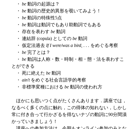
・
be
動詞の起源は？
・
be
動詞の歴史的異形を覗いてみよう！
・
be
動詞の特殊性5点
・
be
動詞は動詞でもあり助動詞でもある
・ 存在を表わす
be
動詞
・ 連結辞 (copula) としての
be
動詞
・ 仮定法過去
If I were/was a bird, . . .
をめぐる考察
・
be
完了とは？
・
be
動詞は人称・数・時制・相・態・法を表わすこ
とができる
・ 死に絶えた
be
動詞
・
ain't
をめぐる社会言語学的考察
・ 非標準変種における
be
動詞の使われ方
ほかにも思いつく点がたくさんあります．講座では，
なるべく多くの点に触れ，この得体の知れない，しかし
常に付き合って行かざるを得ないナゾの動詞に90分間漬
かっていきましょう！
講座への参加方法は，今期もオンライン参加のみとな