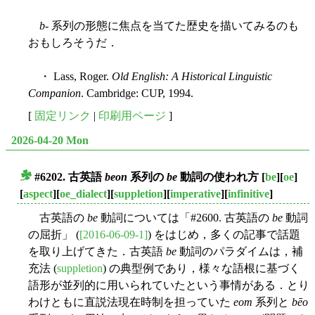
b
- 系列の形態に焦点を当てた歴史を描いてみるのも
おもしろそうだ．
・ Lass, Roger.
Old English: A Historical Linguistic
Companion
. Cambridge: CUP, 1994.
[
固定リンク
|
印刷用ページ
]
2026-04-20 Mon
#6202. 古英語
beon
系列の
be
動詞の使われ方
[
be
][
oe
]
■
[
aspect
][
oe_dialect
][
suppletion
][
imperative
][
infinitive
]
古英語の
be
動詞については「#2600. 古英語の
be
動詞
の屈折」 (
[2016-06-09-1]
) をはじめ，多くの記事で話題
を取り上げてきた．古英語
be
動詞のパラダイムは，補
充法 (
suppletion
) の典型例であり，様々な語根に基づく
語形が並列的に用いられていたという事情がある．とり
わけともに直説法現在時制を担っていた
eom
系列と
bēo