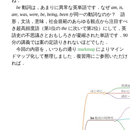
ね．
be
動詞は，あまりに異常な英単語です．なぜ
am
,
is
,
are
,
was
,
were
,
be
,
being
,
been
が同一の動詞なのか？ 語
形，文法，意味，社会規範のあらゆる観点から注目すべ
き超高頻度語（第1位の
the
に次いで第2位）にして，英
語史の不思議さとおもしろさが凝縮された単語です．90
分の講義では案の定語りきれないほどでした．
今回の内容を，いつもの通り
markmap
によりマイン
ドマップ化して整理しました．復習用にご参照いただけ
れば．