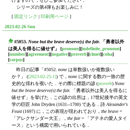
けますので，ぜひご参加ください．
シリーズの第4弾もお楽しみに！
[
固定リンク
|
印刷用ページ
]
2023-02-26 Sun
#5053.
None but the brave deserve(s) the fair.
「勇者以外
■
は美人を得るに値せず」
[
pronoun
][
indefinite_pronoun
]
[
number
][
agreement
][
negative
][
proverb
][
clmet
][
coha
]
[
corpus
]
昨日の記事「#5052.
none
は単数扱いか複数扱い
か？」 (
[2023-02-25-1]
) で，
none
に関する数の一致の歴
史的な揺れを覗いた．その際に標題の諺 (
proverb
)
None
but the brave deserve(s) the fair.
「勇者以外は美人を得るに
値せず」を挙げた．この諺の出所は，17世紀後半の英文
学の巨匠 John Dryden (1631--1700) である．詩
Alexander's
Feast
(1697) に，この表現が現われており，
the brave
=
「アレクサンダー大王」，
the fair
= 「アテネの愛人タイ
ース」という構図で用いられている．