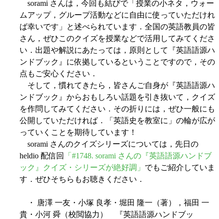
sorami さんは，今回も結びで「授業の小ネタ，ウォー
ムアップ，グループ活動などに自由に使っていただけれ
ば幸いです」と述べられています．全国の英語教員の皆
さん，ぜひこのクイズを授業などで活用してみてくださ
い．出題や解説にあたっては，原則として『英語語源ハ
ンドブック』に依拠しているということですので，その
点もご安心ください．
そして，慣れてきたら，皆さんご自身が『英語語源ハ
ンドブック』からおもしろい話題を引き抜いて，クイズ
を作問してみてください．その折りには，ぜひ一般にも
公開していただければ．「英語史を教室に」の輪が広が
っていくことを期待しています！
sorami さんのクイズシリーズについては，先日の
heldio 配信回
「#1748. sorami さんの『英語語源ハンドブ
ック』クイズ・シリーズが絶好調」
でもご紹介していま
す．ぜひそちらもお聴きください．
・ 唐澤 一友・小塚 良孝・堀田 隆一（著），福田 一
貴・小河 舜（校閲協力） 『英語語源ハンドブッ