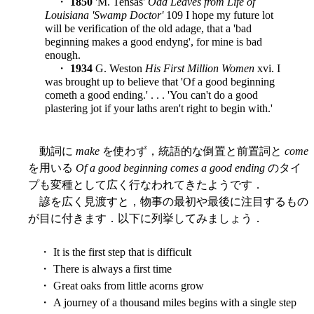
・
1850
'M. Tensas'
Odd Leaves from Life of
Louisiana 'Swamp Doctor'
109 I hope my future lot
will be verification of the old adage, that a 'bad
beginning makes a good endyng', for mine is bad
enough.
・
1934
G. Weston
His First Million Women
xvi. I
was brought up to believe that 'Of a good beginning
cometh a good ending.' . . . 'You can't do a good
plastering jot if your laths aren't right to begin with.'
動詞に
make
を使わず，統語的な倒置と前置詞と
come
を用いる
Of a good beginning comes a good ending
のタイ
プも変種として広く行なわれてきたようです．
諺を広く見渡すと，物事の最初や最後に注目するもの
が目に付きます．以下に列挙してみましょう．
・ It is the first step that is difficult
・ There is always a first time
・ Great oaks from little acorns grow
・ A journey of a thousand miles begins with a single step