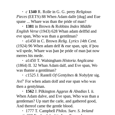
・
c
1340
R. Rolle in G. G. perry
Religious
Pieces
(EETS) 88 When Adam dalfe [dug] and Eue
spane ... Whare was than the pride of man?
・
1381
in Brown & Robbins
Index Middle
English Verse
(1943) 628 Whan adam delffid and
eve span, Who was than a gentilman?
・
a
1450 in C. Brown
Relig. Lyrics 14th Cent.
(1924) 96 When adam delf & eue span, spir, if þou
wil spede, Whare was þan þe pride of man þat now
merres his mede.
・
a
1450 T. Walsingham
Historia Anglicana
(1864) II. 32 Whan Adam dalf, and Eve span, Wo
was thanne a gentilman?
・
c
1525 J. Rastell
Of Gentylnes & Nobylyte
sig.
v
Avi
For when adam dolf and eue span who was
then a gentylman.
・
1562
J. Pilkington
Aggeus & Abadias
I. ii.
When Adam dalve, and Eve span, Who was than a
gentleman? Up start the carle, and gathered good,
And thereof came the gentle blood.
・ 1777 T. Campbell
Philos. Surv. S. Ireland