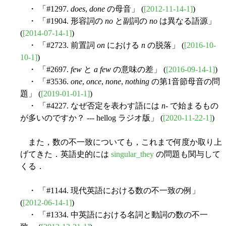
・ 「#1297.
does
,
done
の母音」 (
[2012-11-14-1]
)
・ 「#1904. 形容詞の
no
と副詞の
no
は異なる語源」
(
[2014-07-14-1]
)
・ 「#2723. 前置詞
on
における
n
の脱落」 (
[2016-10-
10-1]
)
・ 「#2697.
few
と
a few
の意味の差」 (
[2016-09-14-1]
)
・ 「#3536.
one
,
once
,
none
,
nothing
の第1音節母音の問
題」 (
[2019-01-01-1]
)
・ 「#4227. なぜ否定を表わす語には
n
- で始まるもの
が多いのですか？ --- hellog ラジオ版」 (
[2020-11-22-1]
)
また，数の不一致についても，これまで何度か取り上
げてきた．英語史的には
singular_they
の問題も関与して
くる．
・ 「#1144. 現代英語における数の不一致の例」
(
[2012-06-14-1]
)
・ 「#1334. 中英語における名詞と動詞の数の不一