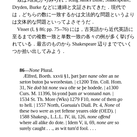
Dryden, Burke などに連綿と文証されてきた．現代で
は，どちらの数に一致するかは文法的な問題というより
は文体的な問題といってよさそうだ．
Visser (I, § 86; pp. 75--76) には，古英語から近代英語に
至るまでの複数一致と単数一致の各々の例が多く挙げら
れている．最古のものから Shakespeare 辺りまででいく
つか拾い出してみよう．
86
---
None
Plural.
Ælfred, Boeth. xxvii §1, þæt þær
nane
oðre an ne
sæton
buton þa weorðestan. | c1200 Trin. Coll. Hom.
31, Ne
doð
hit
none
swa ofte se þe hodede. | a1300
Curs. M. 11396, bi-yond þam
ar
wonnand
nan
. |
1534 St. Th. More (Wks) 1279 F10,
none
of them
go
to hell. | 1557 North, Gueuaia's Diall. Pr. 4,
None
of
these two
were
as yet feftene yeares olde (OED). |
1588 Shakesp., L.L.L. IV, iii, 126,
none offend
where all alike do dote. | Idem V, ii, 69,
none are
so
surely caught . . ., as wit turn'd fool. . . .