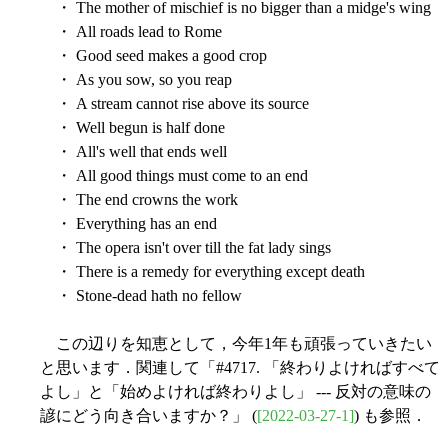
・ The mother of mischief is no bigger than a midge's wing
・ All roads lead to Rome
・ Good seed makes a good crop
・ As you sow, so you reap
・ A stream cannot rise above its source
・ Well begun is half done
・ All's well that ends well
・ All good things must come to an end
・ The end crowns the work
・ Everything has an end
・ The opera isn't over till the fat lady sings
・ There is a remedy for everything except death
・ Stone-dead hath no fellow
この辺りを知恵として，今年1年も頑張っていきたい
と思います．関連して「#4717. 「終わりよければすべて
よし」と「始めよければ終わりよし」 --- 反対の意味の
諺にどう向き合いますか？」 (
[2022-03-27-1]
) も参照．