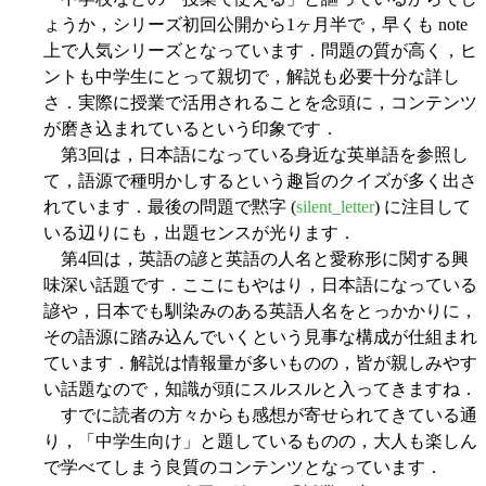
ょうか，シリーズ初回公開から1ヶ月半で，早くも note
上で人気シリーズとなっています．問題の質が高く，ヒ
ントも中学生にとって親切で，解説も必要十分な詳し
さ．実際に授業で活用されることを念頭に，コンテンツ
が磨き込まれているという印象です．
第3回は，日本語になっている身近な英単語を参照し
て，語源で種明かしするという趣旨のクイズが多く出さ
れています．最後の問題で黙字 (
silent_letter
) に注目して
いる辺りにも，出題センスが光ります．
第4回は，英語の諺と英語の人名と愛称形に関する興
味深い話題です．ここにもやはり，日本語になっている
諺や，日本でも馴染みのある英語人名をとっかかりに，
その語源に踏み込んでいくという見事な構成が仕組まれ
ています．解説は情報量が多いものの，皆が親しみやす
い話題なので，知識が頭にスルスルと入ってきますね．
すでに読者の方々からも感想が寄せられてきている通
り，「中学生向け」と題しているものの，大人も楽しん
で学べてしまう良質のコンテンツとなっています．