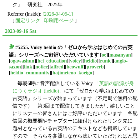
ク』 研究社，2025年．
Referrer (Inside):
[2026-04-05-1]
[
固定リンク
|
印刷用ページ
]
2023-09-16 Sat
#5255. Voicy heldio の「ゼロから学ぶはじめての古英
■
語」シリーズへご好評いただいています
[
oe
][
masanyan
]
[
ogawashun
][
hel_education
][
voicy
][
heldio
][
runic
][
anglo-
saxon
][
link
][
notice
][
alfred
][
beowulf
][
proverb
]
[
heldio_community
][
hajimeteno_koeigo
]
毎朝6時に音声配信している Voicy
「英語の語源が身
につくラジオ (heldio)」
にて「ゼロから学ぶはじめての
古英語」シリーズが始まっています（不定期で無料の配
信です）．第3回まで配信してきましたが，嬉しいこと
にリスナーの皆さんにはご好評いただいています．各配
信回の概要欄やチャプターに紐付けられたリンク先に，
題材となっている古英語のテキストなども掲載していま
すので，そちらを参照しながら聴いていただければと思