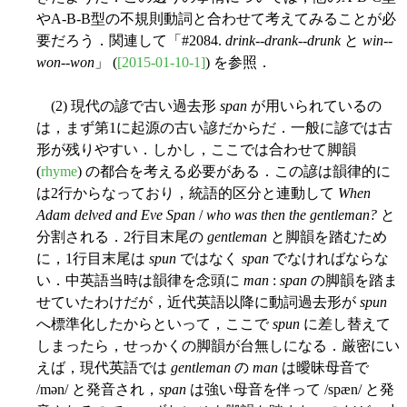
やA-B-B型の不規則動詞と合わせて考えてみることが必
要だろう．関連して「#2084.
drink
--
drank
--
drunk
と
win
--
won
--
won
」 (
[2015-01-10-1]
) を参照．
(2) 現代の諺で古い過去形
span
が用いられているの
は，まず第1に起源の古い諺だからだ．一般に諺では古
形が残りやすい．しかし，ここでは合わせて脚韻
(
rhyme
) の都合を考える必要がある．この諺は韻律的に
は2行からなっており，統語的区分と連動して
When
Adam delved and Eve Span
/
who was then the gentleman?
と
分割される．2行目末尾の
gentleman
と脚韻を踏むため
に，1行目末尾は
spun
ではなく
span
でなければならな
い．中英語当時は韻律を念頭に
man
:
span
の脚韻を踏ま
せていたわけだが，近代英語以降に動詞過去形が
spun
へ標準化したからといって，ここで
spun
に差し替えて
しまったら，せっかくの脚韻が台無しになる．厳密にい
えば，現代英語では
gentleman
の
man
は曖昧母音で
/mən/ と発音され，
span
は強い母音を伴って /spæn/ と発