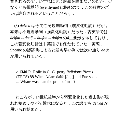
音されるので，いずれにせよ脚韻を踏まないのだが，少
なくとも視覚韻 (eye rhyme) は踏むので，この程度のズ
レは許容されるということだろう．
(3)
delved
は今でこそ規則動詞（弱変化動詞）だが，
本来は不規則動詞（強変化動詞）だった．古英語では
delfan
--
dealf
--
dulfon
--
dolfen
の4主要形を示しており，
この強変化屈折は中英語でも保たれていた．実際，
Speake の諺辞典によると最も早い例では次の通り
dalfe
が用いられている．
c
1340
R. Rolle in G. G. perry
Religious Pieces
(EETS) 88 When Adam dalfe [dug] and Eue spane
... Whare was than the pride of man?
ところが，14世紀後半から弱変化化した過去形が現
われ始め，やがて近代になると，この諺でも
delved
が
用いられ始めた．