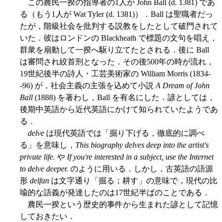
この農民一揆の指導者の1人が John Ball (d. 1381) であ
る（もう1人が Wat Tyler (d. 1381)）．Ball は聖職者だっ
たが，階級社会を批判する説教をしたとして破門されて
いた．彼はロンドンの Blackheath で標題の文句を唱え，
群衆を扇動して一揆へ駆り立てたとされる．後に Ball
は審問され絞首刑となった．その後500年の時が流れ，
19世紀後半の詩人・工芸美術家の William Morris (1834-
-96) が，社会主義の主張を込めて小説
A Dream of John
Ball
(1888) を著わし，Ball を有名にした．諺としては，
後期中英語から近代英語にかけて知られていたようであ
る．
delve
は現代英語では「掘り下げる，徹底的に調べ
る」を意味し，
This biography delves deep into the artist's
private life.
や
If you're interested in a subject, use the Internet
to delve deeper.
のように用いる．しかし，古英語の語源
形
delfan
は文字通り「掘る；耕す」の意味で，現代の比
喩的な語義が発達したのは17世紀半ばのことである．
農民一揆という歴史的事件から生まれた諺として記憶
しておきたい．