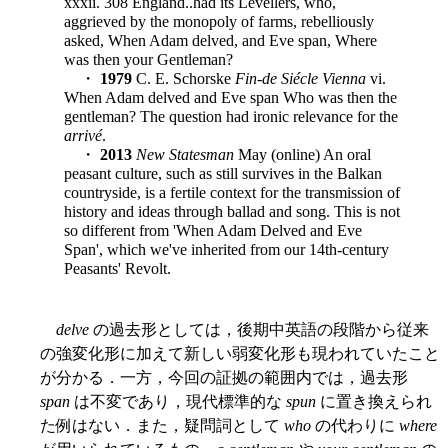
xxxii. 308 England..had its Levellers, who,
aggrieved by the monopoly of farms, rebelliously
asked, When Adam delved, and Eve span, Where
was then your Gentleman?
・
1979
C. E. Schorske
Fin-de Siécle Vienna
vi.
When Adam delved and Eve span Who was then the
gentleman? The question had ironic relevance for the
arrivé
.
・
2013
New Statesman
May (online) An oral
peasant culture, such as still survives in the Balkan
countryside, is a fertile context for the transmission of
history and ideas through ballad and song. This is not
so different from 'When Adam Delved and Eve
Span', which we've inherited from our 14th-century
Peasants' Revolt.
delve
の過去形としては，後期中英語の段階から従来
の強変化形に加えて新しい弱変化形も現われていたこと
が分かる．一方，今回の証拠の範囲内では，過去形
span
は不変であり，現代標準的な
spun
に置き換えられ
た例はない．また，疑問詞として
who
の代わりに
where