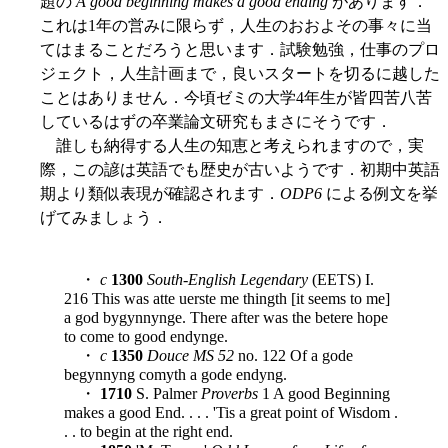
題の
A good beginning makes a good ending
があります．
これは1年の営みに限らず，人生のおおよその事々に当
てはまることだろうと思います．試験勉強，仕事のプロ
ジェクト，人生計画まで，良いスタートを切るに越した
ことはありません．今頃ゼミの大学4年生が皆四苦八苦
しているはずの卒業論文研究もまさにそうです．
誰しも納得する人生の知恵と考えられますので，実
際，この諺は英語でも歴史が古いようです．初期中英語
期より類似表現が確認されます．
ODP6
による例文を挙
げてみましょう．
・
c
1300
South-English Legendary
(EETS) I.
216 This was atte uerste me thingth [it seems to me]
a god bygynnynge. There after was the betere hope
to come to good endynge.
・
c
1350
Douce MS 52
no. 122 Of a gode
begynnyng comyth a gode endyng.
・
1710
S. Palmer
Proverbs
1 A good Beginning
makes a good End. . . . 'Tis a great point of Wisdom .
. . to begin at the right end.