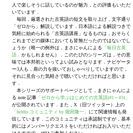
人で楽しそうに話しているのが魅力，との評価もいただ
いています．
毎回，厳選された古英語の短文を取り上げ，文字通り
「ゼロから」解説しています．日本語による解説つきで
気軽に始められる「古英語講座」なるものは，おそらく
これまでどの媒体においても皆無だったのではないでし
ょうか（唯一の例外は，まさにゃんによる
「毎日古英
語」
かもしれません）．このたびのシリーズは，その意
味では本邦初といってよい試みとなります．ナビゲータ
ー3人も，肩の力を抜いておしゃべりしていますので，
それに見合った気軽さで聴いていただければと思いま
す．
本シリーズのサポートページとして，まさにゃんによ
る note 記事
「ゼロから学ぶはじめての古英語(#1～#3)」
が公開されています．また，X（旧ツイッター）上の
「heldio コミュニティ by 堀田隆一」
にて関連情報も発
信しています．このコミュニティは承認制ですが，基本
的にはメンバーリクエストをいただければお入りいただ