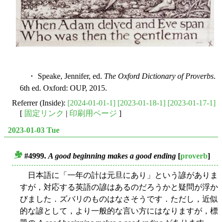
・ Speake, Jennifer, ed.
The Oxford Dictionary of Proverbs
.
6th ed. Oxford: OUP, 2015.
Referrer (Inside):
[2024-01-01-1]
[2023-01-18-1]
[2023-01-17-1]
[
固定リンク
|
印刷用ページ
]
2023-01-03 Tue
#4999.
A good beginning makes a good ending
[
proverb
]
■
日本語に「一年の計は元旦にあり」という諺がありま
すが，対応する英語の諺はあるのだろうかと疑問が浮か
びました．ズバリのものはなさそうです．ただし，近似
的な諺として，より一般的な言い方にはなりますが，標