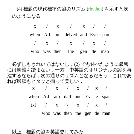
(4) 標題の現代標準の諺のリズム (
rhythm
) を示すと次
のようになる．
x
/
x
/
x
/
/
when
Ad
am
delved
and
Eve
span
/
x
/
x
/
x
/
who
was
then
the
gen
tle
man
必ずしもきれいではないし，(2) でも述べたように厳密
には脚韻も踏まない．一方，中英語のオリジナルの諺を再
建するならば，次の通りのリズムとなるだろう．これであ
れば脚韻もピタッと揃って美しい．
x
/
x
/
x
/
x
/
when
Ad
am
dalf
and
Ev
e
span
(x)
/
x
/
x
/
x
/
who
was
then
the
gen
tle
man
以上，標題の諺を英語史してみた．