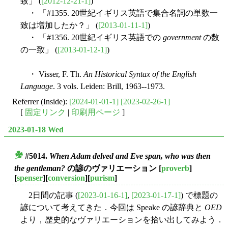
致」 (
[2012-12-21-1]
)
・ 「#1355. 20世紀イギリス英語で集合名詞の単数一
致は増加したか？」 (
[2013-01-11-1]
)
・ 「#1356. 20世紀イギリス英語での
government
の数
の一致」 (
[2013-01-12-1]
)
・ Visser, F. Th.
An Historical Syntax of the English
Language
. 3 vols. Leiden: Brill, 1963--1973.
Referrer (Inside):
[2024-01-01-1]
[2023-02-26-1]
[
固定リンク
|
印刷用ページ
]
2023-01-18 Wed
#5014.
When Adam delved and Eve span, who was then
■
the gentleman?
の諺のヴァリエーション
[
proverb
]
[
spenser
][
conversion
][
purism
]
2日間の記事 (
[2023-01-16-1]
,
[2023-01-17-1]
) で標題の
諺について考えてきた．今回は Speake の諺辞典と
OED
より，歴史的なヴァリエーションを拾い出してみよう．