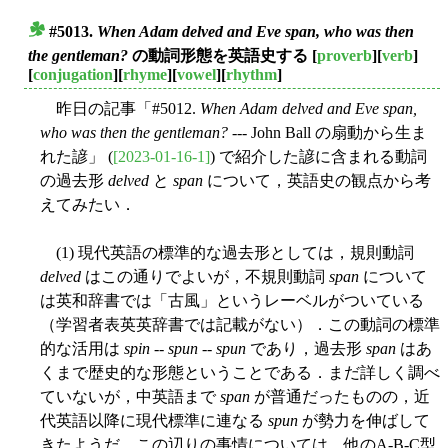
#5013.
When Adam delved and Eve span, who was then
■
the gentleman?
の動詞形態を英語史する
[
proverb
][
verb
]
[
conjugation
][
rhyme
][
vowel
][
rhythm
]
昨日の記事「#5012.
When Adam delved and Eve span,
who was then the gentleman?
--- John Ball の扇動から生ま
れた諺」 (
[2023-01-16-1]
) で紹介した諺に含まれる動詞
の過去形
delved
と
span
について，英語史の観点から考
えてみたい．
(1) 現代英語の標準的な過去形としては，規則動詞
delved
はこの通りでよいが，不規則動詞
span
について
は英和辞書では「古風」というレーベルがついている
（学習者表英英辞書では記載がない）．この動詞の標準
的な活用は
spin
--
spun
--
spun
であり，過去形
span
はあ
くまで歴史的な形態ということである．まだ詳しく調べ
ていないが，中英語まで
span
が普通だったものの，近
代英語以降に現代標準に連なる
spun
が勢力を伸ばして
きたようだ．この辺りの事情については，他のA-B-C型