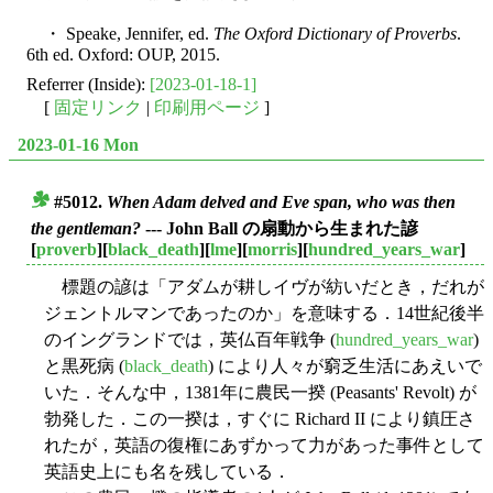
・ Speake, Jennifer, ed.
The Oxford Dictionary of Proverbs
.
6th ed. Oxford: OUP, 2015.
Referrer (Inside):
[2023-01-18-1]
[
固定リンク
|
印刷用ページ
]
2023-01-16 Mon
#5012.
When Adam delved and Eve span, who was then
■
the gentleman?
--- John Ball の扇動から生まれた諺
[
proverb
][
black_death
][
lme
][
morris
][
hundred_years_war
]
標題の諺は「アダムが耕しイヴが紡いだとき，だれが
ジェントルマンであったのか」を意味する．14世紀後半
のイングランドでは，英仏百年戦争 (
hundred_years_war
)
と黒死病 (
black_death
) により人々が窮乏生活にあえいで
いた．そんな中，1381年に農民一揆 (Peasants' Revolt) が
勃発した．この一揆は，すぐに Richard II により鎮圧さ
れたが，英語の復権にあずかって力があった事件として
英語史上にも名を残している．