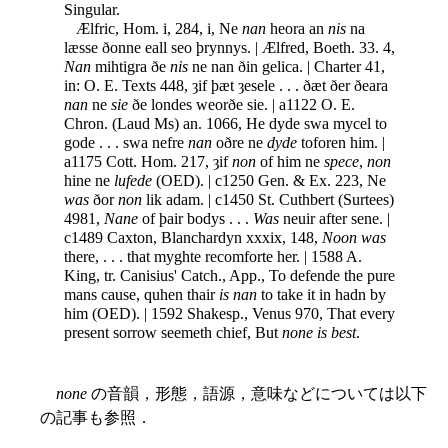
Singular.
Ælfric, Hom. i, 284, i, Ne
nan
heora an
nis
na
læsse ðonne eall seo þrynnys. | Ælfred, Boeth. 33. 4,
Nan
mihtigra ðe
nis
ne nan ðin gelica. | Charter 41,
in: O. E. Texts 448, ȝif þæt ȝesele . . . ðæt ðer ðeara
nan
ne
sie
ðe londes weorðe sie. | a1122 O. E.
Chron. (Laud Ms) an. 1066, He dyde swa mycel to
gode . . . swa nefre
nan
oðre ne
dyde
toforen him. |
a1175
Cott. Hom. 217, ȝif
non
of him ne
spece
,
non
hine ne
lufede
(OED). | c1250 Gen. & Ex. 223, Ne
was
ðor
non
lik adam. | c1450 St. Cuthbert (Surtees)
4981,
Nane
of þair bodys . . .
Was
neuir after sene. |
c1489 Caxton, Blanchardyn xxxix, 148,
Noon was
there, . . . that myghte recomforte her. | 1588 A.
King, tr. Canisius' Catch., App., To defende the pure
mans cause, quhen thair
is nan
to take it in hadn by
him (OED). | 1592 Shakesp., Venus 970, That every
present sorrow seemeth chief, But
none is best
.
none
の音韻，形態，語源，意味などについては以下
の記事も参照．