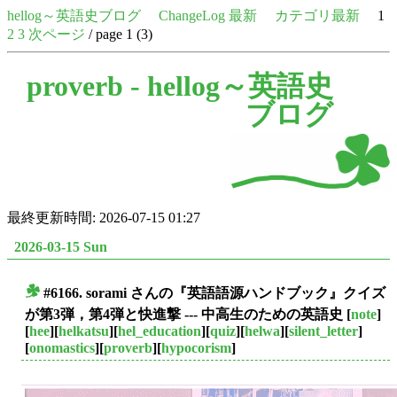
hellog～英語史ブログ
ChangeLog 最新
カテゴリ最新
1
2
3
次ページ
/ page 1 (3)
proverb -
hellog～英語史
ブログ
最終更新時間: 2026-07-15 01:27
2026-03-15 Sun
#6166. sorami さんの『英語語源ハンドブック』クイズ
■
が第3弾，第4弾と快進撃 --- 中高生のための英語史
[
note
]
[
hee
][
helkatsu
][
hel_education
][
quiz
][
helwa
][
silent_letter
]
[
onomastics
][
proverb
][
hypocorism
]