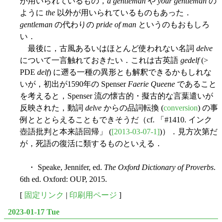
が用いられているもの，
a gentleman
や
your gentleman
の
ように
the
以外が用いられているものもあった．
gentleman
の代わりの
pride of man
というのもおもしろ
い．
最後に，古風あるいはほとんど使われない名詞
delve
について一言触れておきたい．これは古英語
gedelf
(>
PDE
delf
) に遡る一種の異形とも解釈できるかもしれな
いが，初出が1590年の Spenser
Faerie Queene
であること
を考えると，Spenser 流の懐古的・擬古的な言葉遣いが
反映された，動詞
delve
からの品詞転換 (
conversion
) の事
例とととらえることもできそうだ（cf. 「#1410. インク
壺語批判と本来語回帰」 (
[2013-03-07-1]
)）．見方次第だ
が，死語の復活に類するものといえる．
・ Speake, Jennifer, ed.
The Oxford Dictionary of Proverbs
.
6th ed. Oxford: OUP, 2015.
[
固定リンク
|
印刷用ページ
]
2023-01-17 Tue