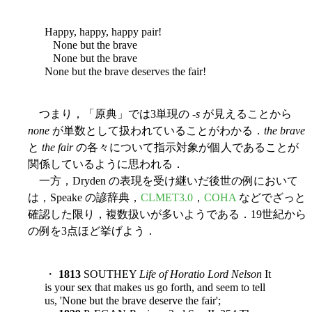
Happy, happy, happy pair!
None but the brave
None but the brave
None but the brave deserves the fair!
つまり，「原典」では3単現の -
s
が見えることから
none
が単数として扱われていることがわかる．
the brave
と
the fair
の各々について指示対象が個人であることが
関係しているように思われる．
一方，Dryden の表現を受け継いだ後世の例において
は，Speake の諺辞典，
CLMET3.0
，
COHA
などでざっと
確認した限り，複数扱いが多いようである．19世紀から
の例を3点ほど挙げよう．
・
1813
SOUTHEY
Life of Horatio Lord Nelson
It
is your sex that makes us go forth, and seem to tell
us, 'None but the brave deserve the fair';