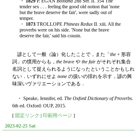
・
1829
P. EGAN
Boxiana
2nd Ser. II. 354 The
tender sex . . . feeling the good old notion that 'none
but the brave deserve the fair', were sadly out of
temper.
・
1873
TROLLOPE
Phineas Redux
II. xiii. All the
proverbs were on his side. 'None but the brave
deserve the fair,' said his cousin.
諺として一般（論）化したことで，また「
the
+ 形容
詞」の慣用からも，
the brave
や
the fair
がそれぞれ集合
名詞として捉えられるようになったということかもしれ
ない．いずれにせよ
none
の扱いの揺れを示す，諺の興
味深いヴァリエーションである．
・ Speake, Jennifer, ed.
The Oxford Dictionary of Proverbs
.
6th ed. Oxford: OUP, 2015.
[
固定リンク
|
印刷用ページ
]
2023-02-25 Sat