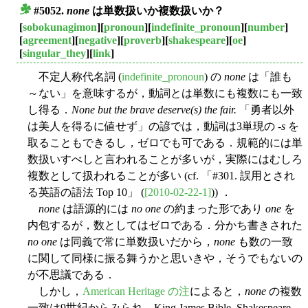
#5052.
none
は単数扱いか複数扱いか？
■
[
sobokunagimon
][
pronoun
][
indefinite_pronoun
][
number
]
[
agreement
][
negative
][
proverb
][
shakespeare
][
oe
]
[
singular_they
][
link
]
不定人称代名詞 (
indefinite_pronoun
) の
none
は「誰も
～ない」を意味するが，動詞とは単数にも複数にも一致
し得る．
None but the brave deserve(s) the fair.
「勇者以外
は美人を得るに値せず」の諺では，動詞は3単現の -
s
を
取ることもできるし，ゼロでも可である．規範的には単
数扱いすべしと言われることが多いが，実際にはむしろ
複数として扱われることが多い (cf. 「#301. 誤用とされ
る英語の語法 Top 10」 (
[2010-02-22-1]
)) ．
none
は語源的には
no one
の約まった形であり
one
を
内包するが，数としてはゼロである．分かち書きされた
no one
は同義で常に単数扱いだから，
none
も数の一致
に関して同様に振る舞うかと思いきや，そうでもないの
が不思議である．
しかし，
American Heritage の注
によると，
none
の複数
一致は9世紀からみられ，King James Bible, Shakespeare,