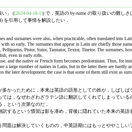
い」 (
[2024-04-18-1]
) で，英語の by-name の取り扱い
-24) を引用して事情を解説したい．
s and surnames were also, when practicable, often translated into Latin
t with so early. The surnames that appear in Latin are chiefly those nam
elliparius, Pistor, Sutor, Tannator, Textor, Tinetor. The surnames, howev
sh, even in early rolls.
 use, and the native or French form becomes predominant. Thus, for ins
a large number of names in Latin, but in the latter there are hardly any 
he later development; the case is that some of them still exist as sur
多かったために，本来は英語の語形としての姓が，しばしば
っては，なぜわざわざラテン語に翻訳してくれてしまっている
る，という次第なのだ．
翻訳するという慣習は影を潜め，背後に隠れていた本来の英語
問題は解決していくものの，中英語期にはもっとややこしい