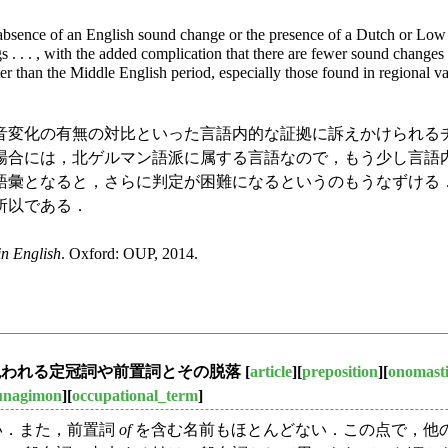
 absence of an English sound change or the presence of a Dutch or Low 
gs . . . , with the added complication that there are fewer sound chan
r than the Middle English period, especially those found in regional vari
変化の有無の対比といった言語内的な証拠に訴えかけられる
場合には，北ゲルマン語派に属する言語なので，もう少し言語
彙となると，さらに判定が困難になるというのもうなずける
所以である．
n English
. Oxford: OUP, 2014.
われる定冠詞や前置詞とその脱落
[
article
][
preposition
][
onomasti
unagimon
][
occupational_term
]
い．また，前置詞
of
を含む名前もほとんどない．この点で，他