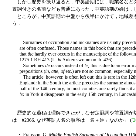
しかし歴史を振り返ると，中英語期には，職業名などの
置詞付きの名前なども普通にあった．中英語期の姓は，
ところが，中英語期の中盤から後半にかけて，地域差もある
う．
Surnames of occupation and nicknames are usually preceded 
are often confused. Those names in this book that are prece
that
the
hardly ever occurs in the manuscripts; cf the followi
1275 1.RH 413 (L.
la
Aukereswomman ib. 426).
Sometimes
de
occurs instead of
le;
this is due to an error m
prepositions (
in
,
atte
,
of
etc.) are not so common, especially no
The article, however, is often left out; this is rare in the 
England: in the South the article precedes the surname almost
half of the 14th century; in most counties one rarely finds it 
le:
in York it disappears in the early 15th century, in Lancash
歴史的な過程は理解できたが，なぜ定冠詞や前置詞が切
は「#2366. なぜ英語人名の順序は「名＋姓」なのか」 (
[2
・ Fransson, G.
Middle English Surnames of Occupation 110