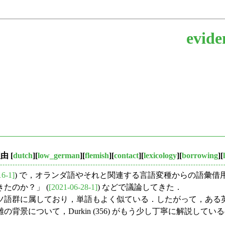
evide
理由
[
dutch
][
low_german
][
flemish
][
contact
][
lexicology
][
borrowing
][
16-1]
) で，オランダ語やそれと関連する言語変種からの語彙借用
たのか？」 (
[2021-06-28-1]
) などで議論してきた．
語群に属しており，単語もよく似ている．したがって，ある
景について，Durkin (356) がもう少し丁寧に解説して