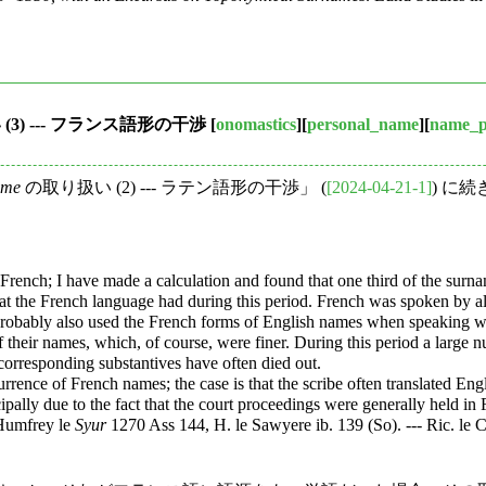
(3) --- フランス語形の干渉
[
onomastics
][
personal_name
][
name_p
ame
の取り扱い (2) --- ラテン語形の干渉」 (
[2024-04-21-1]
) に
rench; I have made a calculation and found that one third of the surnam
 that the French language had during this period. French was spoken by a
obably also used the French forms of English names when speaking with 
 their names, which, of course, were finer. During this period a large
corresponding substantives have often died out.
rence of French names; the case is that the scribe often translated Engl
cipally due to the fact that the court proceedings were generally held i
umfrey le
Syur
1270 Ass 144, H. le Sawyere ib. 139 (So). --- Ric. le 