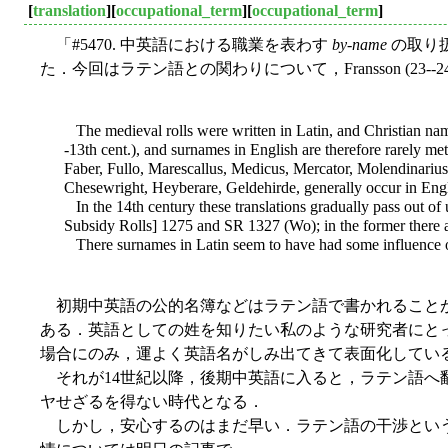
[
translation
][
occupational_term
][
occupational_term
]
「#5470. 中英語における職業を表わす
by-name
の取り扱
た．今回はラテン語との関わりについて，Fransson (23-
The medieval rolls were written in Latin, and Christian name
-
13th cent.), and surnames in English are therefore rarely me
Faber, Fullo, Marescallus, Medicus, Mercator, Molendinarius, P
Chesewright, Heyberare, Geldehirde, generally occur in Engli
In the 14th century these translations gradually pass out of
Subsidy Rolls] 1275 and SR 1327 (Wo); in the former there are 
There surnames in Latin seem to have had some influence on t
初期中英語の公的名簿などはラテン語で書かれることが
ある．英語としての姓を知りたい私のような研究者にと
場合にのみ，運よく英語名がしみ出てきて表面化してい
それが14世紀以降，後期中英語に入ると，ラテン語へ
ヤせざるを得ない時代となる．
しかし，安心するのはまだ早い．ラテン語の干渉という