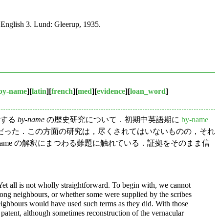
 English 3. Lund: Gleerup, 1935.
by-name
][
latin
][
french
][
med
][
evidence
][
loan_word
]
成する
by-name
の歴史研究について．初期中英語期に
by-name
用するものだった．この方面の研究は，尽くされてはいないものの，それ
 by-name の解釈にまつわる難題に触れている．証拠をそのまま信
t all is not
wholly straightforward. To begin with, we cannot
 among neighbours, or whether some were supplied by the scribes
neighbours would have used such terms as they did. With those
is patent, although sometimes reconstruction of the vernacular