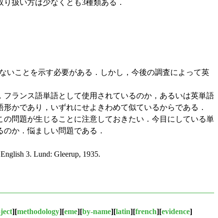
り扱い方は少なくとも3種類ある．
がないことを示す必要がある．しかし，今後の調査によって英
語が，フランス語単語として使用されているのか，あるいは英単語
語形かであり，いずれにせよきわめて似ているからである．
この問題が生じることに注意しておきたい．今目にしている単
るのか．悩ましい問題である．
 English 3. Lund: Gleerup, 1935.
ject
][
methodology
][
eme
][
by-name
][
latin
][
french
][
evidence
]