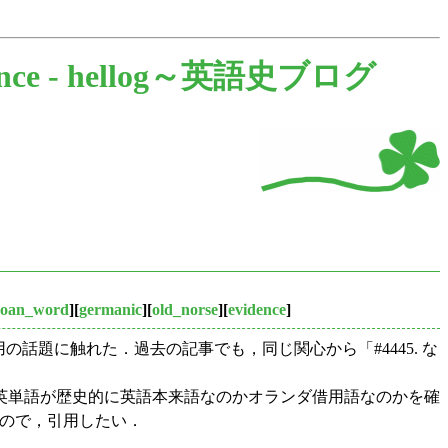
nce -
hellog～英語史ブログ
loan_word
][
germanic
][
old_norse
][
evidence
]
の話題に触れた．過去の記事でも，同じ関心から「#4445. な
英単語が歴史的に英語本来語なのかオランダ借用語なのかを確
いるので，引用したい．