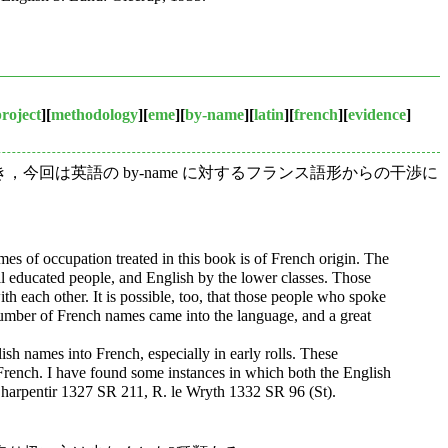
roject
][
methodology
][
eme
][
by-name
][
latin
][
french
][
evidence
]
続き，今回は英語の by-name に対するフランス語形からの干渉に
es of occupation treated in this book is of French origin. The
ll educated people, and English by the lower classes. Those
each other. It is possible, too, that those people who spoke
 number of French names came into the language, and a great
ish names into French, especially in early rolls. These
n French. I have found some instances in which both the English
Charpentir 1327 SR 211, R. le Wryth 1332 SR 96 (St).