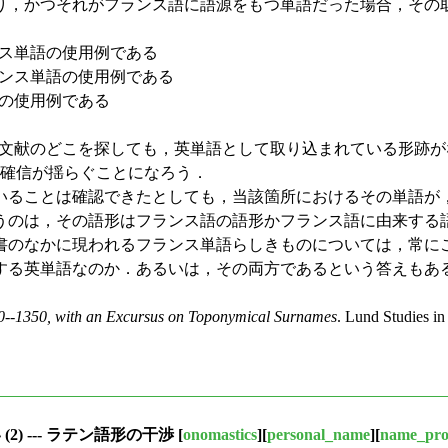
，かつそれがフランス語に語源をもつ単語だった場合，その取
ンス単語の使用例である
ランス単語の使用例である
語の使用例である
語文献のどこを探しても，英単語として取り込まれている形跡
，確信が揺らぐことになろう．
られていることは確認できたとしても，当該箇所におけるその単
うのは，その語形はフランス語の語形かフランス語に由来する
のなかに現われるフランス単語らしきものについては，常に
する英単語なのか．あるいは，その両方であるという答えもあ
0--1350, with an Excursus on Toponymical Surnames
. Lund Studies in
2) --- ラテン語形の干渉
[
onomastics
][
personal_name
][
name_pro