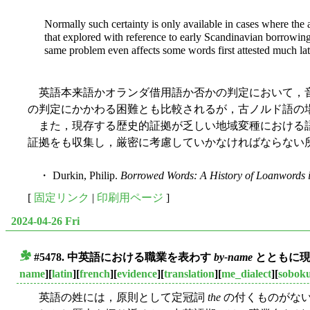
Normally such certainty is only available in cases where the
that explored with reference to early Scandinavian borrowin
same problem even affects some words first attested much late
英語本来語かオランダ借用語か否かの判定において，音
の判定にかかわる困難とも比較されるが，古ノルド語の
また，現存する歴史的証拠が乏しい地域変種における語
証拠をも収集し，厳密に考慮していかなければならない
・ Durkin, Philip.
Borrowed Words: A History of Loanwords i
[
固定リンク
|
印刷用ページ
]
2024-04-26 Fri
#5478. 中英語における職業を表わす
by-name
とともに現
■
name
][
latin
][
french
][
evidence
][
translation
][
me_dialect
][
sobok
英語の姓には，原則として定冠詞
the
の付くものがな