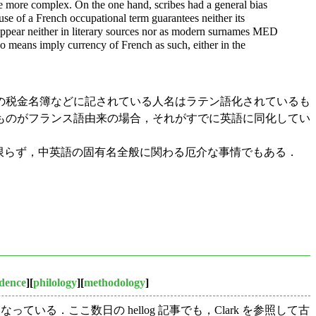
are more complex. On the one hand, scribes had a general bias
 use of a French occupational term guarantees neither its
s appear neither in literary sources nor as modern surnames MED
no means imply currency of French as such, either in the
の税金名簿などに記されている人名はラテン語化されているも
ものがフランス語由来の場合，それがすでに英語に同化してい
e に限らず，中英語の固有名全般に関わる厄介な事情でもある．
idence
][
philology
][
methodology
]
っている．ここ数日の hellog 記事でも，Clark を参照して古