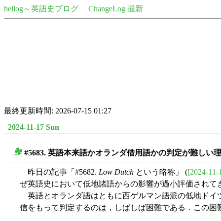
hellog～英語史ブログ
ChangeLog 最新
最終更新時間: 2026-07-15 01:27
2024-11-17 Sun
#5683. 英語本来語かオランダ借用語かの判定が難しい
■
昨日の記事「#5682.
Low Dutch
という略称」 (
[2024-11-
ぜ英語史において低地諸語からの影響が過小評価されてき
英語とオランダ語はともに西ゲルマン語派の低地ドイツ
信をもって判定するのは，しばしば困難である．この困難の背