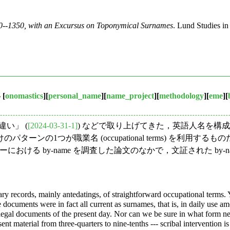
0--1350, with an Excursus on Toponymical Surnames
. Lund Studies in
い
[
onomastics
][
personal_name
][
name_project
][
methodology
][
eme
][
違い」 (
[2024-03-31-1]
) などで取り上げてきた，英語人名を構
ーンの1つが職業名 (occupational terms) を利
ンタベリーにおける by-name を調査した論文のなかで，文証された
 records, mainly antedatings, of straightforward occupational terms. Ye
e documents were in fact all current as surnames, that is, in daily use
in legal documents of the present day. Nor can we be sure in what form 
sent material from three-quarters to nine-tenths --- scribal intervention 