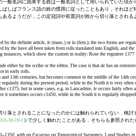
一般名詞に由来する姓は一般名詞として用いられていた頃か
しばしばフランス語の姓の慣用に従ったこともあり，それほど
ようだが，この定冠詞や前置詞が姓から切り落とされるようになって
by the definite article,
le
(masc.) or
la
(fem.); the two forms are regular
ded by
the
have all been taken from rolls translated into English, and
the
ng instances, which show the custom in reality: Rose
the
regratere 1377
ade either by the scribe or the editor. The case is that
de
has an extensiv
t in early rolls.
12th and 13th centuries, but becomes common in the middle of the 14th cen
 regularly during the present period, while in the North it is very often
after c1375, but in some cases, e.g. in Lancashire,
le
occurs fairly often 
ire it sometimes occurs c1450, while in the South it is regularly dropped
り落とされることになったのかには触れられていない．検討す
015-10-19-1]
) で少しく触れたことがある．そちらも参照された
0--1350, with an Excursus on Toponymical Surnames
. Lund Studies in