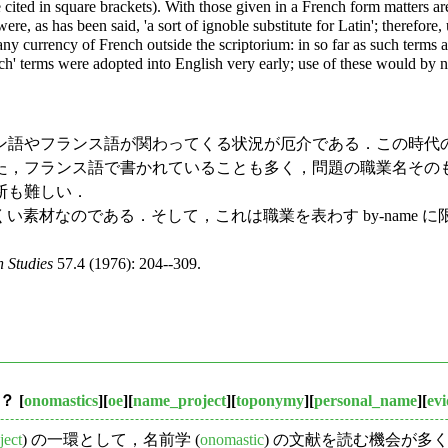
e cited in square brackets). With those given in a French form matters 
e, as has been said, 'a sort of ignoble substitute for Latin'; therefore,
, any currency of French outside the scriptorium: in so far as such term
nch' terms were adopted into English very early; use of these would by 
語やフランス語が関わってくる状況が厄介である．この時代
た，フランス語で書かれていることも多く，問題の職業名その
断も難しい．
にくい素材なのである．そして，これは職業を表わす by-nam
h Studies
57.4 (1976): 204--309.
！？
[
onomastics
][
oe
][
name_project
][
toponymy
][
personal_name
][
ev
ject
) の一環として，名前学 (
onomastic
) の文献を読む機会が多くな