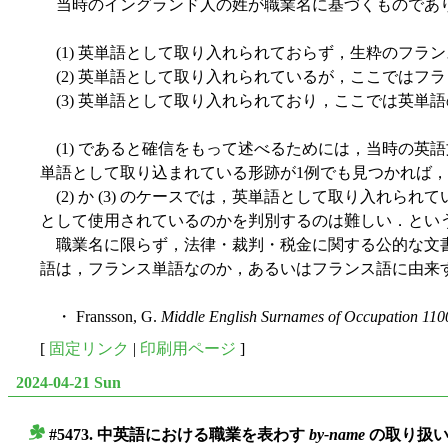
当時のイングランド人の姓が職業名に基づくものであり
(1) 英単語として取り入れられておらず，生粋のフラ
(2) 英単語として取り入れられているが，ここではフ
(3) 英単語として取り入れられており，ここでは英単
(1) であると確信をもって述べるためには，当時の英
単語として取り込まれている形跡が1例でも見つかれば
(2) か (3) のケースでは，英単語として取り入れ
として使用されているのかを判別するのは難しい．とい
職業名に限らず，法律・裁判・税金に関する公的な文書
語は，フランス単語なのか，あるいはフランス語に由来
・ Fransson, G.
Middle English Surnames of Occupation 110
[
固定リンク
|
印刷用ページ
]
2024-04-21 Sun
#5473. 中英語における職業を表わす
by-name
の取り扱い (
■