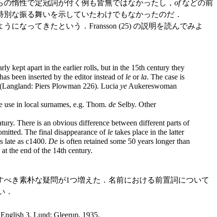
らの惰性で定冠詞が付く例も皆無ではなかったし，
of
などの前
特別な振る舞いを示していたわけでもなかったのだ．
きたという．Fransson (25) の説明を読んでみよ
ly kept apart in the earlier rolls, but in the 15th century they
has been inserted by the editor instead of
le
or
la
. The case is
 (Langland: Piers Plowman 226). Lucia
ye
Aukereswoman
e use in local surnames, e.g. Thom.
de
Selby. Other
tury. There is an obvious difference between different parts of
 omitted. The final disappearance of
le
takes place in the latter
as late as c1400.
De
is often retained some 50 years longer than
 at the end of the 14th century.
べき素朴な疑問が1つ増えた．名前における前置詞について
い．
 English 3. Lund: Gleerup, 1935.