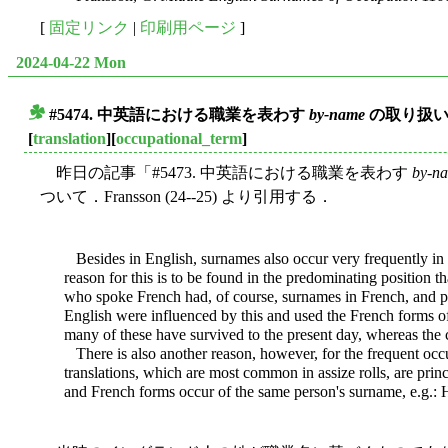
[
固定リンク
|
印刷用ページ
]
2024-04-22 Mon
#5474. 中英語における職業を表わす
by-name
の取り扱い 
■
[
translation
][
occupational_term
]
昨日の記事「#5473. 中英語における職業を表わす
by-n
ついて．Fransson (24--25) より引用する．
Besides in English, surnames also occur very frequently in F
reason for this is to be found in the predominating position
who spoke French had, of course, surnames in French, and pr
English were influenced by this and used the French forms of
many of these have survived to the present day, whereas the 
There is also another reason, however, for the frequent occur
translations, which are most common in assize rolls, are prin
and French forms occur of the same person's surname, e.g.:
H