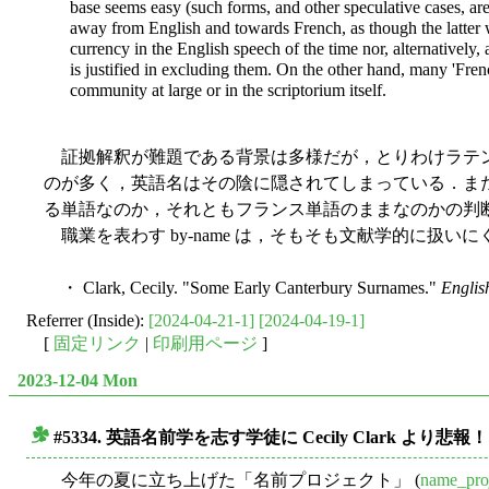
base seems easy (such forms, and other speculative cases, ar
away from English and towards French, as though the latter wer
currency in the English speech of the time nor, alternatively
is justified in excluding them. On the other hand, many 'Fre
community at large or in the scriptorium itself.
証拠解釈が難題である背景は多様だが，とりわけラテン
のが多く，英語名はその陰に隠されてしまっている．ま
る単語なのか，それともフランス単語のままなのかの判
職業を表わす by-name は，そもそも文献学的に扱い
・ Clark, Cecily. "Some Early Canterbury Surnames."
Englis
Referrer (Inside):
[2024-04-21-1]
[2024-04-19-1]
[
固定リンク
|
印刷用ページ
]
2023-12-04 Mon
#5334. 英語名前学を志す学徒に Cecily Clark より悲報
■
今年の夏に立ち上げた「名前プロジェクト」 (
name_pro