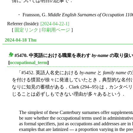
情については明日の記事で．
・ Fransson, G.
Middle English Surnames of Occupation 110
Referrer (Inside):
[2024-04-22-1]
[
固定リンク
|
印刷用ページ
]
2024-04-18 Thu
#5470. 中英語における職業を表わす
by-name
の取り扱
■
[
occupational_term
]
「#5452. 英語人名史における
by-name
と
family name
の
を付ける慣習が徐々に発達していたとき，典型的な名付けのパタ
なりに知見の蓄積がある．Clark (294--95) は，カ
じることは必ずしもできない理由が多々あるという．
The simplest of these Canterbury surnames offer supplementary
be sure whether the occupational terms used in administrativ
as formal specifiers, just as occupations and addresses are 
examples that are latinized --- a proportion varying in the pre