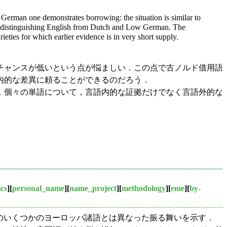
German one demonstrates borrowing: the situation is similar to
ges distinguishing English from Dutch and Low German. The
eties for which earlier evidence is in very short supply.
チャンスが低いという点が悩ましい．この点で古ノルド借用語
内的な差異に頼ることができるのだろう．
．個々の単語について，言語内的な証拠だけでなく言語外的な
cs
][
personal_name
][
name_project
][
methodology
][
eme
][
by-
のいくつかのヨーロッパ諸語とは異なった振る舞いを示す．