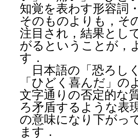
知覚を表わす形容詞
そのものよりも，そ
注目され，結果とし
がるということが，
す．
日本語の「恐ろしく
「ひどく喜んだ」の
文字通りの否定的な
ろ矛盾するような表
の意味になり下がっ
ます．