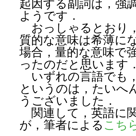
起因する副詞は，強
ようです．
おっしゃるとおり，
質的な意味は希薄に
場合，量的な意味で
ったのだと思います
いずれの言語でも，
というのは，たいへ
うございました．
関連して，英語に関
が，筆者による
こち