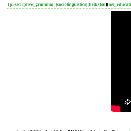
[
prescriptive_grammar
][
sociolinguistics
][
helkatsu
][
hel_educat