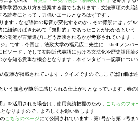
浪有による名著
『古英語・中英語初歩〈新装復刊〉』
を紹介する
語学学習のあり方を提案する書でもあります．文法事項の丸暗
する読者にとって，力強いエールとなるはずです．
ります．なぜ語幹の母音が変化するのか．その背景には，ゲル
的に紐解けばきわめて「規則的」であったことがわかるという
代の潮流が言葉選びにどう反映されるかが考察されています．
」です．今回は，法政大学の福元広二先生に，khelf メン
エピソード，そして初期近代英語における文法化や歴史語用論
のかを知る貴重な機会となります．本インタビュー記事につい
の記事が掲載されています．クイズですのでここでは詳細は述
い」という熱意が随所に感じられる仕上がりとなっています．春
聞』を活用される場合は，使用実績把握のため，
こちらのフォ
への励みとなりますので，よろしくお願い致します．．
内の
こちらのページ
にて公開されています．第1号から第12号