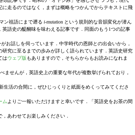
巻頭記事です．昭和の「オヤジみ」を感じさせつつも，現代
記に走るのではなく，まずは概略をつかんでからテキストに飛
マン祖語にまで遡る
i
-mutation という規則的な音韻変化が潜ん
，英語史の醍醐味を味わえる記事です．同面のもう1つの記事
バーがお話しを伺っています．中学時代の恩師との出会いから，
の研究に至るまでの歩みが詳しく語られています．英語史研究
ては
ウェブ版
もありますので，そちらからもお読みになれま
べませんが，英語史上の重要な年代が複数挙げられており，
の新生活の合間に，ぜひじっくりと紙面をめくってみてくださ
ーム
よりご一報いただけますと幸いです．「英語史をお茶の間
まで，あわせてお楽しみください．