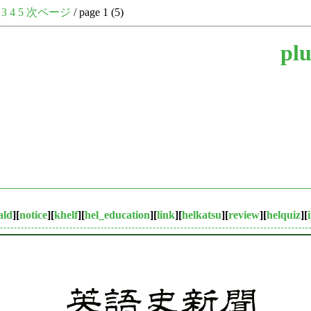
3
4
5
次ページ
/ page 1 (5)
plu
ald
][
notice
][
khelf
][
hel_education
][
link
][
helkatsu
][
review
][
helquiz
][