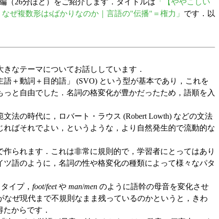
編（26分ほど）をご紹介します．タイトルは
「【ややこしい
い｜なぜ複数形はsばかりなのか｜言語の"伝播"＝権力」
です．以
大きなテーマについてお話ししています．
動詞＋目的語」 (SVO) という型が基本であり，これを
はもっと自由でした．名詞の格変化が豊かだったため，語順を入
に，ロバート・ラウス (Robert Lowth) などの文法
じればそれでよい，というような，より自然発生的で流動的な
で作られます．これは非常に規則的で，学習者にとってはあり
イツ語のように，名詞の性や格変化の種類によって様々なパタ
るタイプ，
foot
/
feet
や
man
/
men
のように語幹の母音を変化させ
がなぜ現代まで不規則なまま残っているのかというと，きわ
得たからです．