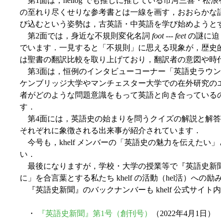
第1面は，hellog でも推しに推している市河三喜・松
の至れり尽くせりな参考書とは一線を画す，おおらかな
び込むという姿勢は，古英語・中英語を学び始めようと
第2面では，身近な不規則変化名詞
foot
---
feet
の謎に迫
でいます．一見すると「不規則」に思える現象が，歴史
は聖書の翻訳比較を取り上げており，翻訳者の意図や時
第3面は，恒例のインタビューコーナー「英語史ラウンジ
ケンブリッジ大学やマンチェスター大学での在外研究の
者がどのような問題意識をもって英語と向き合っている
す．
第4面には，英語史の始まりを問うクイズの解説と解答
それぞれに象徴される出来事が紹介されています．
今号も，khelf メンバーの「英語史の魅力を伝えた
い．
最後になりますが，学校・大学の授業等で『英語史新
に」を合言葉とする私たち khelf の活動（hel活）
『英語史新聞』のバックナンバーも khelf 公式サイト
・
『英語史新聞』第1号（創刊号）
（2022年4月1日）