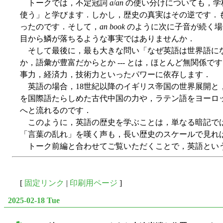
トークでは，不定冠詞
a
/
an
の使い分けについても，学
使う」と学びます．しかし，歴史の真実はその逆です．
ったのです．そして，
an book
のように次に子音が続く場合に
目から鱗が落ちるような事実ではありませんか．
そして最後に，最も大きな問い「なぜ英語は世界語になっ
か，語彙が豊富だからとか --- とは，ほとんど無関
事力，経済力，技術力といったパワーに依存します．
英語の場合，18世紀以降のイギリス帝国の世界展開と
を国際語たらしめた古代中国の力や，ラテン語をヨーロ
へと流れるのです．
このように，英語の歴史を学ぶことは，単なる暗記では
「言葉の乱れ」を嘆く声も，長い歴史のスケールで見れ
トーク前編と合わせてご覧いただくことで，英語という
[
固定リンク
|
印刷用ページ
]
2025-02-18 Tue