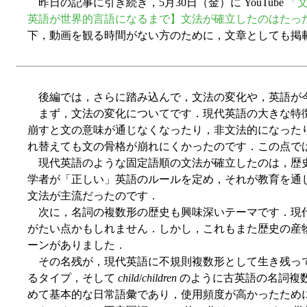
昨日の記事に引き続き，5月30日（金）に YouTube
「文
英語が世界的言語になるまで】文法が確立したのはたった25
下，動画を観る時間がない方のために，文章としても掲
後編では，さらに踏み込んで，文法の変化や，英語が今
まず，文法の変化についてです．現代英語の大きな特徴の
崩すと文の意味が通じなくなったり，非文法的になったり
れ替えても文の骨格が崩れにくかったのです．この点で
現代英語のような固定語順の文法が確立したのは，歴史的にみ
学者が「正しい」英語のルールを定め，それが教育を通
文法が主流だったのです．
次に，名詞の複数形の歴史も興味深いテーマです．現代英
がたい点かもしれません．しかし，これもまた歴史の産
ーンがありました．
その名残が，現代英語に不規則複数形として生き残っ
るタイプ，そして
child
/
children
のように古英語の名詞複
めて基本的な日常語彙であり，使用頻度が高かったために