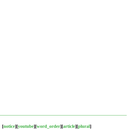
？
[
notice
][
youtube
][
word_order
][
article
][
plural
]