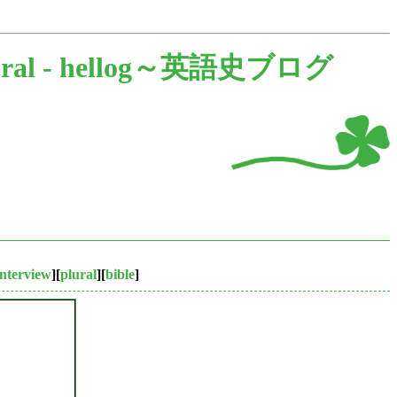
ral -
hellog～英語史ブログ
interview
][
plural
][
bible
]