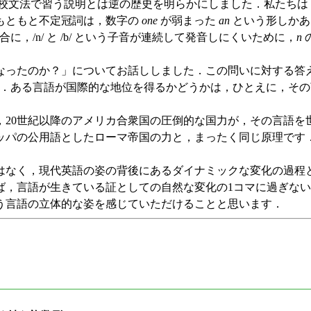
校文法で習う説明とは逆の歴史を明らかにしました．私たちは
もともと不定冠詞は，数字の
one
が弱まった
an
という形しかあ
，/n/ と /b/ という子音が連続して発音しにくいために，
n
たのか？」についてお話ししました．この問いに対する答えは，
係です．ある言語が国際的な地位を得るかどうかは，ひとえに，
，20世紀以降のアメリカ合衆国の圧倒的な国力が，その言語を
ッパの公用語としたローマ帝国の力と，まったく同じ原理です
なく，現代英語の姿の背後にあるダイナミックな変化の過程
ば，言語が生きている証としての自然な変化の1コマに過ぎな
言語の立体的な姿を感じていただけることと思います．