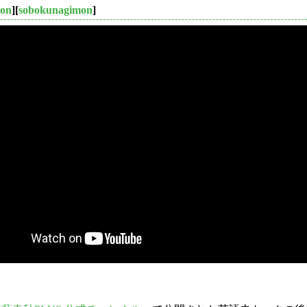
ion
][
sobokunagimon
]