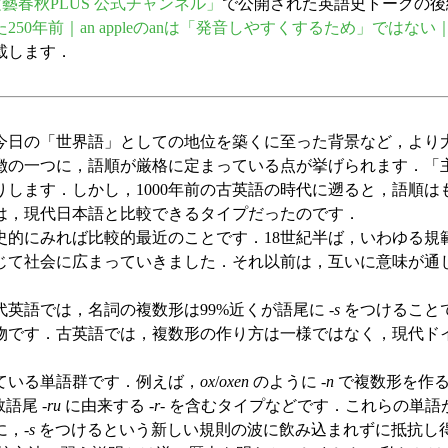
藝春秋PLUS 公式チャンネル」
で公開された英語史トークの後
0年前｜an appleのanは「発音しやすくするため」ではな
載します．
日の「世界語」としての地位を築くに至った背景など，より
一つに，語順が厳格に定まっている点が挙げられます．「主語＋
します．しかし，1000年前の古英語の時代に遡ると，語順
は，現代日本語と比較できるタイプだったのです．
れば比較的最近のことです．18世紀半ば，いわゆる規範文法の時代
じて社会に広まっていきました．それ以前は，互いに意味が通
語では，名詞の複数形は99%近くが語尾に -
s
をつけること
物です．古英語では，複数形の作り方は一様ではなく，現代ド
ている単語群です．例えば，
ox
/
oxen
のように -
n
で複数形を作
数語尾
-ru
に由来する
-r-
を含むタイプなどです．これらの単語
，-
s
をつけるという新しい規則の波に飲み込まれずに抵抗し