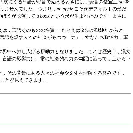
「次にくる単語が母音で始まるときには，発音の便宜上
an
を
りませんでした．つまり，
an apple
こそがデフォルトの形だ
のほうが脱落して
a book
という形が生まれたのです．まさに
言語そのものの性質 --- たとえば文法が単純だからと
その言語を話す人々の社会がもつつ「力」，すなわち政治力，軍
世界中へ押し広げる原動力となりました．これは歴史上，漢文
．言語の影響力は，常に社会的な力の勾配に沿って，上から下
と，その背景にある人々の社会や文化を理解する営みです．
いことが見えてきます．