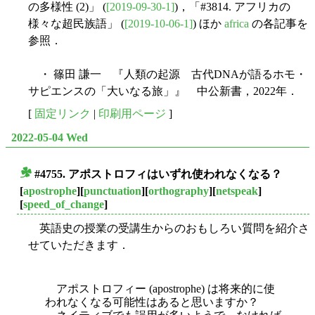
の多様性 (2)」 (
[2019-09-30-1]
)，「#3814. アフリカの
様々な超民族語」 (
[2019-10-06-1]
) ほか
africa
の各記事を
参照．
・ 篠田 謙一 『人類の起源 古代DNAが語るホモ・
サピエンスの「大いなる旅」』 中公新書，2022年．
[
固定リンク
|
印刷用ページ
]
2022-05-04 Wed
#4755. アポストロフィはいずれ使われなくなる？
■
[
apostrophe
][
punctuation
][
orthography
][
netspeak
]
[
speed_of_change
]
英語史の授業の受講生からのおもしろい質問を紹介さ
せていただきます．
アポストロフィー (apostrophe) は将来的に使
われなくなる可能性はあると思いますか？