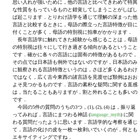
思い入れが強いために，他の言語と比べてきわめて特異
な性質をもっているものと錯覚してしまうことがしばし
ば起こります．とりわけ語学を通じて理解の深まった他
言語と比較するときに，母語の際立った言語特徴が目に
付くことが多く，母語の特別視に拍車がかかります．
長年言語学に触れてきた経験から感じることは，母語
の特別視は往々にして行き過ぎる傾向があるということ
です．確かに各々の言語には固有の特徴があるもので，
その点では日本語も例外ではないのですが，日本語のみ
に観察される言語特徴というのは，さほど多くあるわけ
ではなく，広く古今東西の諸言語を見渡せば類例はおお
よそ見つかるものです．言語の素朴な疑問に関する直感
は，当たることもありますが，割と外れることも多いの
です．
今回の5件の質問のうちの3つ，(1), (2), (4) は，振り返
ってみれば，言語にまつわる神話 (
language_myth
) に関
わる質問だったように思います．言語学的な考察を通じ
て，言語の化けの皮を一枚一枚剥いでいくのが，何とも
エキサイティングですね．