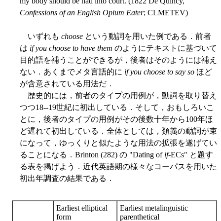
my body should be had into court. (1822 De Quincy,
Confessions of an English Opium Eater
; CLMETEV)
いずれも
choose
という動詞を用いた例である．前者
は
if you choose to have them
のようにテキストに基づいて
目的語を補うことができるが，後者はそのようには補え
ない．あくまでメタ言語的に
if you choose to say so
ほど
が含意されている用法だ．
歴史的には，前者のタイプの用例が，動詞を取り替え
つつ18--19世紀に初出している．そして，おもしろいこ
とに，後者のタイプの用例がその後数十年から100年ほ
ど遅れて初出している．全体としては，類義の動詞が束
になって，ゆっくりと似たような用法の拡張を遂げてい
ることになる．Brinton (282) の "Dating of
if
-ECs" と題す
る表を掲げよう．近代英語期の様々なコーパスを用いた
初出年調査の結果である．
Earliest elliptical
Earliest metalinguistic
form
parenthetical