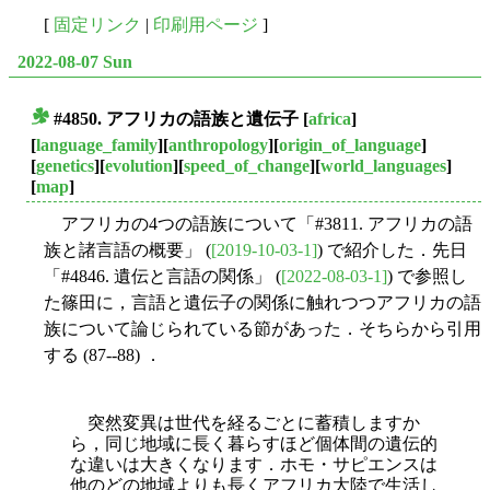
[
固定リンク
|
印刷用ページ
]
2022-08-07 Sun
#4850. アフリカの語族と遺伝子
[
africa
]
■
[
language_family
][
anthropology
][
origin_of_language
]
[
genetics
][
evolution
][
speed_of_change
][
world_languages
]
[
map
]
アフリカの4つの語族について「#3811. アフリカの語
族と諸言語の概要」 (
[2019-10-03-1]
) で紹介した．先日
「#4846. 遺伝と言語の関係」 (
[2022-08-03-1]
) で参照し
た篠田に，言語と遺伝子の関係に触れつつアフリカの語
族について論じられている節があった．そちらから引用
する (87--88) ．
突然変異は世代を経るごとに蓄積しますか
ら，同じ地域に長く暮らすほど個体間の遺伝的
な違いは大きくなります．ホモ・サピエンスは
他のどの地域よりも長くアフリカ大陸で生活し