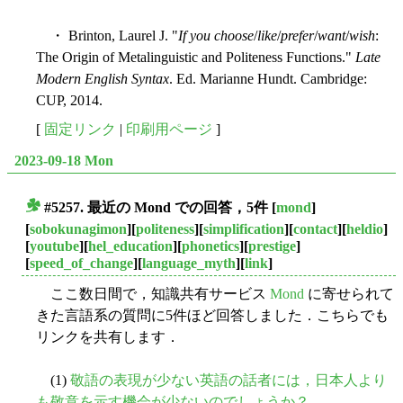
・ Brinton, Laurel J. "
If you choose
/
like
/
prefer
/
want
/
wish
:
The Origin of Metalinguistic and Politeness Functions."
Late
Modern English Syntax
. Ed. Marianne Hundt. Cambridge:
CUP, 2014.
[
固定リンク
|
印刷用ページ
]
2023-09-18 Mon
#5257. 最近の Mond での回答，5件
[
mond
]
■
[
sobokunagimon
][
politeness
][
simplification
][
contact
][
heldio
]
[
youtube
][
hel_education
][
phonetics
][
prestige
]
[
speed_of_change
][
language_myth
][
link
]
ここ数日間で，知識共有サービス
Mond
に寄せられて
きた言語系の質問に5件ほど回答しました．こちらでも
リンクを共有します．
(1)
敬語の表現が少ない英語の話者には，日本人より
も敬意を示す機会が少ないのでしょうか？