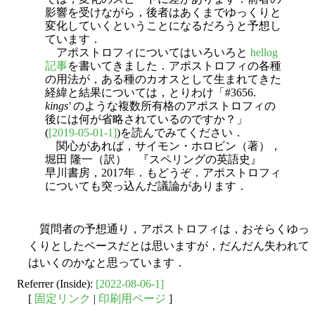
影響を受けながら，後者はあくまでゆっくりと
変化していくということになるだろうと予想し
ています．
アポストロフィについてはいろいろと
hellog
記事
を書いてきました．アポストロフィの各種
の用法が，ある種のカオスとして生まれてきた
経緯と結果については，とりわけ「#3656.
kings'
のような複数所有格のアポストロフィの
後には何が省略されているのですか？」
(
[2019-05-01-1]
)を読んでみてください．
関心があれば，サイモン・ホロビン（著），
堀田 隆一（訳） 『スペリングの英語史』
早川書房，2017年．もどうぞ．アポストロフィ
についても突っ込んだ議論があります．
質問者の予想通り，アポストロフィは，おそらくゆっ
くりとしたペースだとは思いますが，だんだん失われて
はいくのかなと思っています．
Referrer (Inside):
[2022-08-06-1]
[
固定リンク
|
印刷用ページ
]