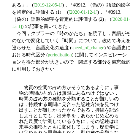
ある」」 (
[2019-12-05-1]
)，「#3912. （偽の）語源的綴字
を肯定的に評価する (1)」 (
[2020-01-12-1]
)，「#3913.
（偽の）語源的綴字を肯定的に評価する (2)」 (
[2020-01-
13-1]
) の記事を書いてきた．
今回，クブラーの『時のかたち』を読了し，言語がそ
のなかで変化していく「時間」について，改めて考えを
巡らせた．言語変化の速度 (
speed_of_change
) や言語史に
おける時代区分 (
periodisation
) に関してインスピレーシ
ョンを得た部分が大きいので，関連する部分を備忘録的
に引用しておきたい．
物質の空間の占め方がそうであるように，事
物の時間の占め方は無限にあるわけではない．
時間の占め方の種類を分類することが難しいの
は，持続する期間に見合った記述方法を見つけ
出すことが難しかったからである．持続を記述
しようとしても，出来事を，あらかじめ定めら
れた尺度で計測しているうちに，その記述は出
来事の推移とともに変化してしまう．歴史学に
は定められた周期表もなく，型や種の分類もな