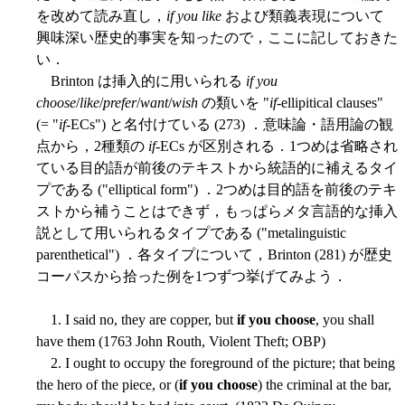
を改めて読み直し，
if you like
および類義表現について
興味深い歴史的事実を知ったので，ここに記しておきた
い．
Brinton は挿入的に用いられる
if you
choose
/
like
/
prefer
/
want
/
wish
の類いを "
if
-ellipitical clauses"
(= "
if
-ECs") と名付けている (273) ．意味論・語用論の観
点から，2種類の
if
-ECs が区別される．1つめは省略され
ている目的語が前後のテキストから統語的に補えるタイ
プである ("elliptical form") ．2つめは目的語を前後のテキ
ストから補うことはできず，もっぱらメタ言語的な挿入
説として用いられるタイプである ("metalinguistic
parenthetical") ．各タイプについて，Brinton (281) が歴史
コーパスから拾った例を1つずつ挙げてみよう．
1. I said no, they are copper, but
if you choose
, you shall
have them (1763 John Routh, Violent Theft; OBP)
2. I ought to occupy the foreground of the picture; that being
the hero of the piece, or (
if you choose
) the criminal at the bar,