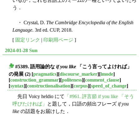
いるが，これも言語上のミームの一種といってよいだろ
う．
・ Crystal, D.
The Cambridge Encyclopedia of the English
Language
. 3rd ed. CUP, 2018.
[
固定リンク
|
印刷用ページ
]
2024-01-28 Sun
#5389. 語用論的な
if you like
「こう言ってよければ」
■
の発展 (2)
[
pragmatics
][
discourse_marker
][
lmode
]
[
construction_grammar
][
politeness
][
comment_clause
]
[
syntax
][
constructionalisation
][
corpus
][
speed_of_change
]
先日 Voicy heldio にて
「#961. 評言節 if you like 「そう
呼びたければ」
と題して，口語の頻出フレーズ
if you
like
の話題をお届けした．