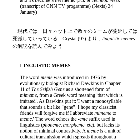
and it's become a net meme. (
Sci. & Technol. Week
(transcript of CNN TV programme) (Nexis) 24
January)
現代では，日々ネット上で数々のミームが蔓延しては
死滅していっている．Crystal (97) より，
linguistic memes
の解説を読んでみよう．
LINGUISTIC MEMES
The word
meme
was introduced in 1976 by
evolutionary biologist Richard Dawkins in Chapter
11 of
The Selfish Gene
as a shortened form of
mimeme
, from a Greek word meaning 'that which is
imitated'. As Dawkins put it: 'I want a monosyllable
that sounds a bit like "gene". I hope my classicist
friends will forgive me if I abbreviate
mimeme
to
meme
.' The word echoes the
-eme
suffix used in
linguistics (
phoneme
,
morpheme
, etc), but lacks its
notion of minimal contrastivity. A
meme
is a unit of
cultural transmission which spreads throughout a