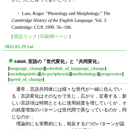
・ Lass, Roger. "Phonology and Morphology."
The
Cambridge History of the English Language
. Vol. 3.
Cambridge: CUP, 1999. 56--186.
[
固定リンク
|
印刷用ページ
]
2022-01-29 Sat
#4660. 言語の「世代変化」と「共同変化」
■
[
language_change
][
schedule_of_language_change
]
[
sociolinguistics
][
do-periphrasis
][
methodology
][
progressive
]
[
speed_of_change
]
通常，言語共同体には様々な世代が一緒に住んでい
る．言語変化はそのなかで生じ，広がり，定着する．新
しい言語項は時間とともに使用頻度を増していくが，そ
の頻度増加のパターンは世代間で異なっているのか，同
じなのか．
理論的にも実際的にも，相反する2つのパターンが認