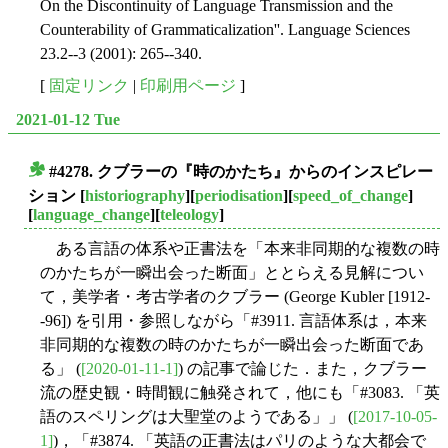
On the Discontinuity of Language Transmission and the
Counterability of Grammaticalization''. Language Sciences
23.2--3 (2001): 265--340.
[
固定リンク
|
印刷用ページ
]
2021-01-12 Tue
#4278. クブラーの『時のかたち』からのインスピレー
■
ション
[
historiography
][
periodisation
][
speed_of_change
]
[
language_change
][
teleology
]
ある言語の体系や正書法を「本来非同期的な複数の時
のかたちが一瞬出会った断面」ととらえる見解につい
て，美学者・考古学者のクブラー (George Kubler [1912-
-96]) を引用・参照しながら「#3911. 言語体系は，本来
非同期的な複数の時のかたちが一瞬出会った断面であ
る」 (
[2020-01-11-1]
) の記事で論じた．また，クブラー
流の歴史観・時間観に触発されて，他にも「#3083. 「英
語のスペリングは大聖堂のようである」」 (
[2017-10-05-
1]
)，「#3874. 「英語の正書法はパリのような大都会で