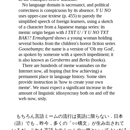
No language domain is sacrosanct, and political
correctness is conspicuous by its absence.
Y U NO
uses upper-case textese (p. 455) to parody the
simplified speech of foreign learners, using a sketch
of a character from a Japanese manga series: its
memic origin began with
I TXT U / Y U NO TXT
BAK!?
Ermahgerd
shows a young woman holding
several books from the children's horror fiction series
Goosebumps
; the name is a version of 'Oh my God',
as spoken by someone with a speech impediment; it
is also known as
Gersberms
and
Berks
(books).
There are hundreds of meme wannabes on the
Internet now, all hoping (but few achieving) a
permanent place in language history. Some sites
provide instruction in 'how to create your own
meme'. We must expect a significant increase in the
amount of linguistic idiosyncrasy both on and off the
web now, srsly.
もちろん言語ミームの流行は英語に限らない．日本
（語）でも，昨今，多くの「○○構文」が生み出されて