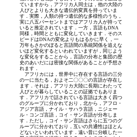
ていますから，アフリカ人同士は，他の大陸の
人びとよりも大きな遺伝的変異を持っていま
す．実際，人類の持つ遺伝的な多様性のうち，
実に八五パーセントまではアフリカ人が持って
いると推定されています．一方，言語もDNA
同様，時間とともに変化していきます．そのス
ピードはDNAの変化よりもはるかに早く，一
万年もさかのぼると言語間の系統関係を追えな
いほど変化するといわれていますが，同じよう
な変化をすることから，言語の分布と集団の歴
史のあいだには密接な関係があることが予想さ
れます．
アフリカには，世界中に存在する言語の三分
の一に当たる，およそ二〇〇〇の言語が存在し
ます．それは，アフリカ大陸に長期にわたって
人びとが暮らしていることの証拠でもありま
す．
アフリカで話されている言語は大きく四つ
のグループに分かれており，北から，アフロ・
アジア言語，ナイル・サハラ言語，ニジェー
ル・コンゴ言語，コイ・サン言語が分布しま
す．ただし，コイ・サン言語はさらに五つのグ
ループに分かれており，互いの共通性はほとん
どないといわれています．遠い昔に分岐した一