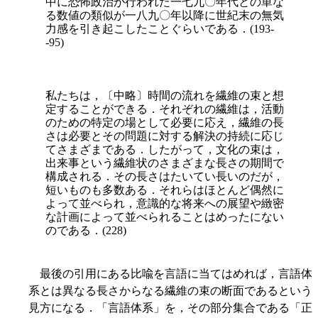
中に恐怖政治が行われた一七九〇年代との単な
る数値の類似が一八九〇年以降に世紀末の無気
力感を引き起こしたこ
とぐらいである．(193-
-95)
私たちは，〔中略〕時間の流れを繊維の束と想
定することができる．それぞれの繊維は，活動
のための特定の場として必要に応え，繊維の長
さは必要とその問題に対する解決の持続に応じ
てさまざまである．したがって，文化の束は，
出来事という繊維状のさまざまな長さの期間で
構成される．その長さはたいてい長いのだが，
短いものも多数ある．それらはほとんど偶然に
よって並べられ，意識的な将来への展望や緻密
な計画によって並べられることはめったにない
のである．(228)
最後の引用にある比喩を言語に当てはめれば，言語体
系とは異なる長さからなる繊維の束の断面であるという
見方になる．「言語体系」を，その部分集合である「正