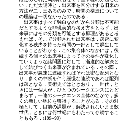
い．ただ太陽時と，出来事を区分けする旧来の
方法が二，三あるのみで，時間の構造について
の理論は一切なかったのである．
出来事はすべて独自なのだから分類は不可能
だとするような非現実的な考え方をとらず，出
来事にはその分類を可能とする原理があると考
えれば，そこで分類された出来事は，疎密に変
化する秩序を持った時間の一部として群生して
いることがわかる．この集合体のなかには，後
続する個々の出来事によってその要件が変化し
ていくような諸問題に対して，漸進的な解決と
して結びつく出来事が含まれている．その際，
出来事が急速に連続すればそれは密な配列とな
り，多くの中断を伴う緩慢な連続であれば配列
は疎となる．美術史ではときおり，一世代，と
きには一個人が，ひとつのシークエンスにとど
まらず，一連のシークエンス全体のなかで，多
くの新しい地位を獲得することがある．その対
極として，目前の課題が，解決されないまま数
世代，ときには何世紀にもわたって存続するこ
ともある．(189--90)