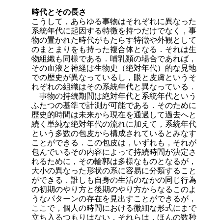
時代とその長さ
こうして，あらゆる事物はそれぞれに異なった
系統年代に起因する特徴を持つだけでなく，事
物の置かれた時代がもたらす特徴や外観として
のまとまりをも持った複合体となる．それは生
物組織も同様である．哺乳類の場合であれば，
その血液と神経は生物史（絶対年代）的な見地
での歴史が異なっているし，眼と皮膚というそ
れぞれの組織はその系統年代と異なっている．
事物の持続期間は絶対年代と系統年代という
ふたつの基準で計測が可能である．そのために
歴史的時間は未来から現在を通過して過去へと
続く単純な絶対年代の流れに加えて，系統年代
という多数の包皮から構成されているとみなす
ことができる．この包皮は，いずれも，それが
包んでいるその内容によって持続時間が決定さ
れるために，その輪郭は多様なものとなるが，
大小の異なった形状の系に容
易に分類すること
ができる．誰しも自身の生活のなかの同じ行為
の初期のやり方と後期のやり方からなるこのよ
うなパターンの存在を見出すことができるが，
ここで，個人の時間における微細な形式にまで
立ち入るつもりはない．それらは，ほんの数秒