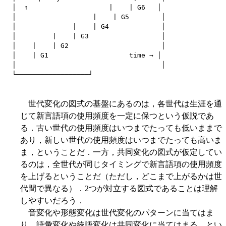
│  ↑                    |    | G6   │

│                   |    | G5        │

│              |    | G4             │

│         |    | G3                  │

│    |    | G2                       │

│    | G1                    time → │

│                                    │

世代変化の図式の基盤にあるのは，各世代は生涯を通
じて新言語項の使用頻度を一定に保つという仮説であ
る．古い世代の使用頻度はいつまでたっても低いままで
あり，新しい世代の使用頻度はいつまでたっても高いま
ま，ということだ．一方，共同変化の図式が仮定してい
るのは，全世代が同じタイミングで新言語項の使用頻度
を上げるということだ（ただし，どこまで上がるかは世
代間で異なる）．2つが対立する図式であることは理解
しやすいだろう．
音変化や形態変化は世代変化のパターンに当てはま
り，語彙変化や統語変化は共同変化に当てはまる，とい