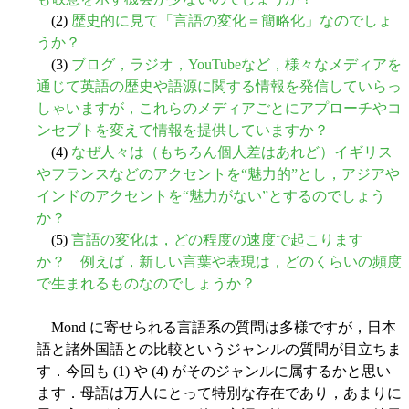
(2)
歴史的に見て「言語の変化＝簡略化」なのでしょ
うか？
(3)
ブログ，ラジオ，YouTubeなど，様々なメディアを
通じて英語の歴史や語源に関する情報を発信していらっ
しゃいますが，これらのメディアごとにアプローチやコ
ンセプトを変えて情報を提供していますか？
(4)
なぜ人々は（もちろん個人差はあれど）イギリス
やフランスなどのアクセントを“魅力的”とし，アジアや
インドのアクセントを“魅力がない”とするのでしょう
か？
(5)
言語の変化は，どの程度の速度で起こります
か？ 例えば，新しい言葉や表現は，どのくらいの頻度
で生まれるものなのでしょうか？
Mond に寄せられる言語系の質問は多様ですが，日本
語と諸外国語との比較というジャンルの質問が目立ちま
す．今回も (1) や (4) がそのジャンルに属するかと思い
ます．母語は万人にとって特別な存在であり，あまりに