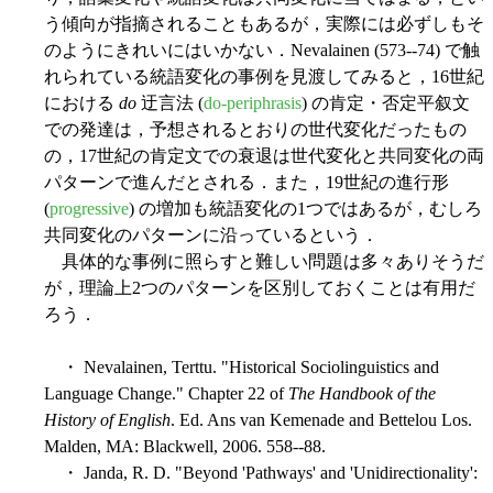
う傾向が指摘されることもあるが，実際には必ずしもそ
のようにきれいにはいかない．Nevalainen (573--74) で触
れられている統語変化の事例を見渡してみると，16世紀
における
do
迂言法 (
do-periphrasis
) の肯定・否定平叙文
での発達は，予想されるとおりの世代変化だったもの
の，17世紀の肯定文での衰退は世代変化と共同変化の両
パターンで進んだとされる．また，19世紀の進行形
(
progressive
) の増加も統語変化の1つではあるが，むしろ
共同変化のパターンに沿っているという．
具体的な事例に照らすと難しい問題は多々ありそうだ
が，理論上2つのパターンを区別しておくことは有用だ
ろう．
・ Nevalainen, Terttu. "Historical Sociolinguistics and
Language Change." Chapter 22 of
The Handbook of the
History of English
. Ed. Ans van Kemenade and Bettelou Los.
Malden, MA: Blackwell, 2006. 558--88.
・ Janda, R. D. "Beyond 'Pathways' and 'Unidirectionality':