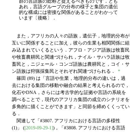
群の言語族の総称と捉えるべきものです．とも
あれ，言語グループの分布の様子と集団の遺伝
的な構成には密接な関係があることがわかって
います〔後略〕．
また，アフリカの人々の語族，遺伝子，地理的分布が
互いに関係することに加え，彼らの生業も相関関係に組
み込まれていくるという．アフロ・アジア語族は牧畜民
や牧畜農耕民と関連づけられ，ナイル・サハラ語族は牧
畜民と，ニジェール・コンゴ語族は農耕民と，コイ・サ
ン語族は狩猟採集民とそれぞれ関連づけられる．
*
篠田 (89) は「言語や生業，地理的分布の違いは，過
去における集団の移動や融合の結果と考えられるので，
化石やDNA，さらには考古学的な証拠や言語の系統を
調べることで，現代のアフリカ集団の成立のシナリオを
多角的に描くことができます」と同節を締めくくってい
る．
関連して「#3807. アフリカにおける言語の多様性
(1)」 (
[2019-09-29-1]
)，「#3808. アフリカにおける言語