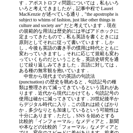
す．アポストロフィ問題については，私もいろ
いろと考えてきましたが，記事中程で Laurel
MacKenzie が述べている通り，"the apostrophe is
subject to whims of fashion, just like other things in
culture and society are" だと考えています．現在
の規範的な用法は歴史的には半ばアドホックに
定まってきたもので，私も英語を書くときには
原則としてそれに従って書いています．しか
し，今後も英語の書き手の慣用は時代とともに
変わっていきますし，それに応じて規範も変わ
っていくものだということを，英語史研究を通
じて繰り返しみてきました．言語に対しては，
ある種の無常観を抱いています．
中世から現代までの英語の句読法
(punctuation) の歴史を眺めると，句読記号の種
類は整理されて減ってきているという流れがあ
ります．近代から現代にかけても，句読記号の
使用は確かに減ってきています．20世紀後半か
らデジタル時代に入り，この流れは続くばかり
か，多少なりとも加速しているという可能性は
十分にあります．ただし，SNS を始めとする
比較的「インフォーマル」なメディアと，新聞
や本などの比較的「フォーマル」なメディアと
では，変化のスピードに差があります．前者の