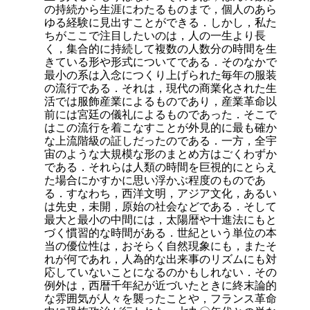
の持続から生涯にわたるものまで，個人のあら
ゆる経験に見出すことができる．しかし，私た
ちがここで注目したいのは，人の一生より長
く，集合的に持続して複数の人数分の時間を生
きている形や形式についてである．そのなかで
最小の系は入念につくり上げられた毎年の服装
の流行である．それは，現代の商業化された生
活では服飾産業によるものであり，産業革命以
前には宮廷の儀礼によるものであった．そこで
はこの流行を着こなすことが外見的に最も確か
な上流階級の証しだったのである．一方，全宇
宙のような大規模な形のまとめ方はごくわずか
である．それらは人類の時間を巨視的にとらえ
た場合にかすかに思い浮かぶ程度のものであ
る．すなわち，西洋文明，アジア文化，あるい
は先史，未開，原始の社会などである．そして
最大と最小の中間には，太陽暦や十進法にもと
づく慣習的な時間がある．世紀という単位の本
当の優位性は，おそらく自然現象にも，またそ
れが何であれ，人為的な出来事のリズムにも対
応していないことになるのかもしれない．その
例外は，西暦千年紀が近づいたときに終末論的
な雰囲気が人々を襲ったことや，フランス革命