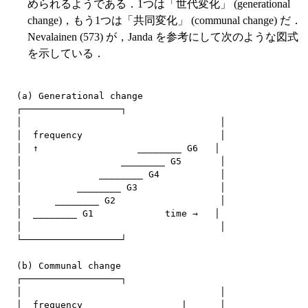
められるようである．1つは「世代変化」 (generational
change)，もう1つは「共同変化」 (communal change) だ．
Nevalainen (573) が，Janda を参考にして次のような図式
を示している．
(a) Generational change

┌──────────────────┐

│                                    │

│  frequency                         │

│  ↑                  ________ G6   │

│                  ________ G5       │

│              ________ G4           │

│          ________ G3               │

│      ________ G2                   │

│  ________ G1             time →   │

│                                    │

└──────────────────┘

(b) Communal change

┌──────────────────┐

│                                    │

│  frequency                  |      │
