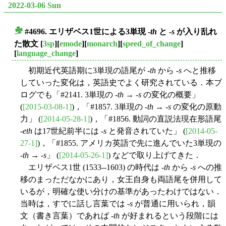
2022-03-06 Sun
#4696. エリザベス1世による3単現 -
th
と -
s
が入り乱れ
■
た散文
[
3sp
][
emode
][
monarch
][
speed_of_change
]
[
language_change
]
初期近代英語期に3単現の語尾が -
th
から -
s
へと推移
していった変化は，英語史でよく研究されている．本ブ
ログでも「#2141. 3単現の -
th
→ -
s
の変化の概要」
(
[2015-03-08-1]
)，「#1857. 3単現の -
th
→ -
s
の変化の原動
力」 (
[2014-05-28-1]
)，「#1856. 動詞の直説法現在形語尾
-
eth
は17世紀前半には -
s
と発音されていた」 (
[2014-05-
27-1]
)，「#1855. アメリカ英語で先に進んでいた3単現の
-
th
→ -
s
」 (
[2014-05-26-1]
) などで取り上げてきた．
エリザベス1世 (1533--1603) の時代は -
th
から -
s
への推
移のまっただなかにあり，女王自身も両語尾を併用して
いるが，明確な使い分けの基準があったわけではない．
当時は，すでに話し言葉では -
s
が普通に用いられ，韻
文（書き言葉）であれば -
th
が好まれるという段階には