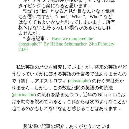
ネイティブでも誤用が多いようで，なければ
タイピングも楽になると思います．
"I'm" は "Im" となると見た目なんとなく気持
ちが悪いですが，"dont", "Whats", "Whos" など
はなくてもよいかなと思ってしまいます．所有
格 's はないと紛らわしい場合があるかもしれ
ませんが．
* 参考記事：
"Have we murdered the
apostrophe?" By Hélène Schumacher, 24th February
2020
私は英語の歴史を研究していますが，将来の英語がど
うなっていくかに答える英語の予言者ではありませんの
で（笑），アポストロフィ (
apostrophe
) の行く末は分か
りません．しかし，この数世紀間の英語の句読法
(
punctuation
) の流れを踏まえつつ，近年の Netspeak にお
ける動向を眺めていると，これからは次のようなことが
起こるのかもしれないなぁと感じることはあります．
興味深い記事の紹介，ありがとうございま