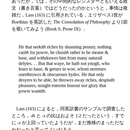
あったが，では，その中間的なレジスターともいえる散
文（書き言葉）ではどうだったのかというと，事情は複
雑だ．Lass (163) に引用されている，エリザベス1世が
Boethius を英訳した
The Consolation of Philosophy
より1節
を覗いてみよう (Book 0, Prose IX) ．
He that seek
ith
riches by shunning penury, nothing
car
ith
for powre, he chos
ith
rather to be meane &
base, and withdrawe
s
him from many naturall
delytes. . . But that waye, he ha
th
not ynogh, who
leue
s
to haue, & greue
s
in woe, whom neerenes
ouerthrowe
s
& obscurenes hyde
s
. He that only
desyre
s
to be able, he throwe
s
away riches, despis
ith
pleasures, nought esteem
s
honour nor glory that
powre want
ith
.
Lass (163) によると，同英訳書のサンプルで調査した
ところ，-
th
と -
s
の比はおよそ 1:2 だったという．すで
に -
s
が上回っていたようだが，まだ推移のまっただな
かだったと言ってよいだろう．