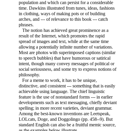
population and which can persist for a considerable
time. Dawkins illustrated from tunes, ideas, fashions
in clothing, ways of making pots or of building
arches, and --- of relevance to this book --- catch
phrases.
The notion has achieved great prominence as a
result of the Internet, which promotes the rapid
spread of images and text, while at the same time
allowing a potentially infinite number of variations.
Most are photos with superimposed captions (similar
to speech bubbles) that have humorous or satirical
intent, though many convey messages of political or
social seriousness, and some try to express notions of
philosophy.
For a meme to work, it has to be unique,
distinctive, and consistent --- something that is easily
achievable using language. The chief linguistic
feature is the use of nonstandard forms --- in earlier
developments such as text messaging, chiefly deviant
spelling; in more recent varieties, deviant grammar.
Among the best-known inventions are Leetspeak,
LOLcats, Doge, and Doggolingo (pp. 458--9). But
standard English can also be a fruitful memic source,
as the examples below illustrate.