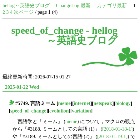
hellog～英語史ブログ
ChangeLog 最新
カテゴリ最新
1
2
3
4
次ページ
/ page 1 (4)
speed_of_change -
hellog
～英語史ブログ
最終更新時間: 2026-07-15 01:27
2025-01-22 Wed
#5749. 言語ミーム
[
meme
][
internet
][
netspeak
][
biology
]
■
[
speed_of_change
][
evolution
][
variation
]
言語学と「ミーム」 (
meme
) について，マクロの観点
から「#3188. ミームとしての言語 (1)」 (
[2018-01-18-1]
)
や「#3189. ミームとしての言語 (2)」 (
[2018-01-19-1]
) で