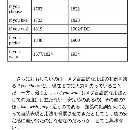
if you
1763
1822
choose
if you like
1723
1823
if you wish
1819
1902/PDE
if you
1848
1900
prefer
if you
1677/1824
1934
want
さらにおもしろいのは，メタ言語的な用法の初例を誇
る
if you choose
は，現在までに人気を失っていること
だ．一方，最も新しい
if you want
もメタ言語的な用法と
しての頻度は目立たない．安定感のあるのはその他の3
種，
like
,
wish
,
prefer
辺りのである．類義の動詞が束にな
って当該表現と用法を発展させてきたとしても，後の安
定感に差が出たのはなぜなのだろうか．とても興味深
い．