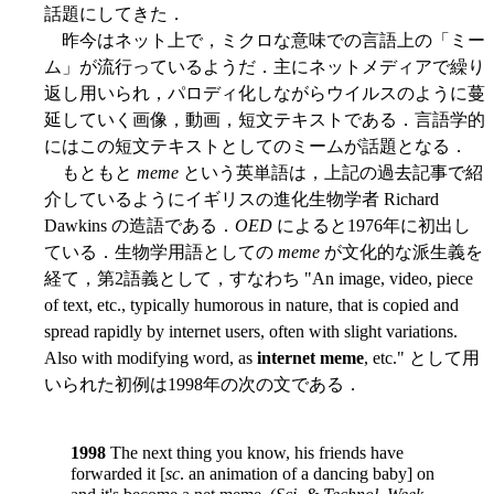
話題にしてきた．
昨今はネット上で，ミクロな意味での言語上の「ミー
ム」が流行っているようだ．主にネットメディアで繰り
返し用いられ，パロディ化しながらウイルスのように蔓
延していく画像，動画，短文テキストである．言語学的
にはこの短文テキストとしてのミームが話題となる．
もともと
meme
という英単語は，上記の過去記事で紹
介しているようにイギリスの進化生物学者 Richard
Dawkins の造語である．
OED
によると1976年に初出し
ている．生物学用語としての
meme
が文化的な派生義を
経て，第2語義として，すなわち "An image, video, piece
of text, etc., typically humorous in nature, that is copied and
spread rapidly by internet users, often with slight variations.
Also with modifying word, as
internet meme
, etc." として用
いられた初例は1998年の次の文である．
1998
The next thing you know, his friends have
forwarded it [
sc
. an animation of a dancing baby] on