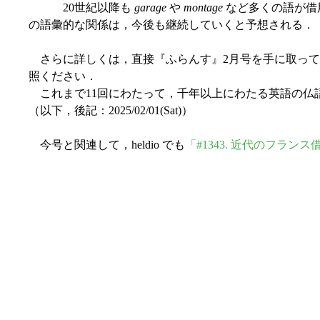
20世紀以降も
garage
や
montage
など多くの語が借
の語彙的な関係は，今後も継続していくと予想される．
さらに詳しくは，直接『ふらんす』2月号を手に取ってお読
照ください．
これまで11回にわたって，千年以上にわたる英語の仏
（以下，後記：2025/02/01(Sat)）
今号と関連して，heldio でも
「#1343. 近代のフラン