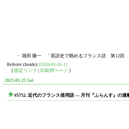
・ 堀田 隆一 「英語史で眺めるフランス語 第12回 近代
Referrer (Inside):
[2026-01-01-1]
[
固定リンク
|
印刷用ページ
]
2025-01-25 Sat
#5752. 近代のフランス借用語 --- 月刊『ふらんす』の
■