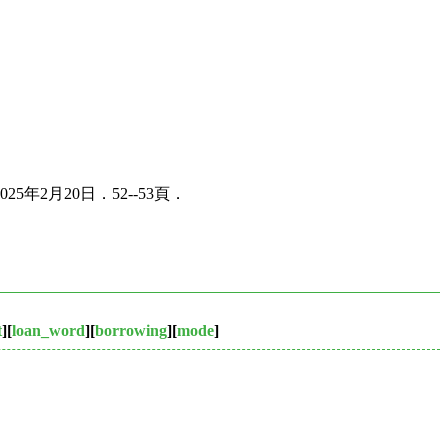
2月20日．52--53頁．
t
][
loan_word
][
borrowing
][
mode
]