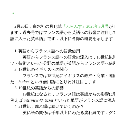
*
2月20日，白水社の月刊誌
『ふらんす』2025年3月号
が
ます．過去号ではフランス語から英語への影響に注目し
語に入った英単語」です．以下に各節の概要を示します
1. 英語からフランス語への語彙借用
英語からフランス語への語彙の流入は，18世紀以降
ツ・技術といった分野の単語が英語からフランス語へ借
2. 18世紀のイギリスへの関心
フランスでは18世紀にイギリスの政治・商業・運輸
た．
budget
という借用語にとりわけ注目します．
3. 19世紀の英語からの影響
19世紀になると，フランス語は英語からの影響に警
例えば
interview
や
ticket
といった単語がフランス語に流
4. 21世紀，腐れ縁は続いていくのか？
英仏語の関係は千年以上にわたる腐れ縁です．グロー