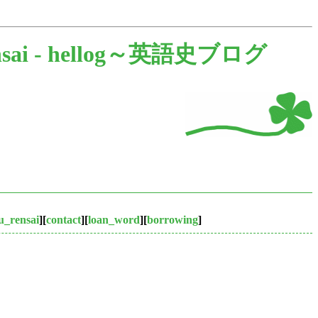
sai -
hellog～英語史ブログ
u_rensai
][
contact
][
loan_word
][
borrowing
]