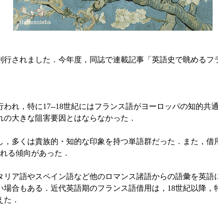
刊行されました．今年度，同誌で連載記事「英語史で眺めるフラ
，特に17--18世紀にはフランス語がヨーロッパの知的共
れの大きな阻害要因とはならなかった．
多くは貴族的・知的な印象を持つ単語群だった．また，借用
かれる傾向があった．
ア語やスペイン語など他のロマンス諸語からの語彙を英語に
い場合もある．近代英語期のフランス語借用は，18世紀以降，
えた．