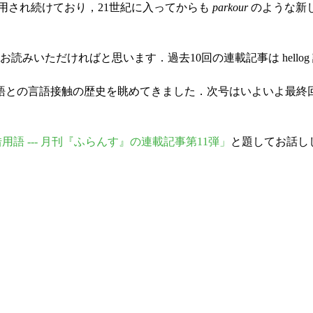
用され続けており，21世紀に入ってからも
parkour
のような新
みいただければと思います．過去10回の連載記事は hellog
語との言語接触の歴史を眺めてきました．次号はいよいよ最終
ス借用語 --- 月刊『ふらんす』の連載記事第11弾」
と題してお話し