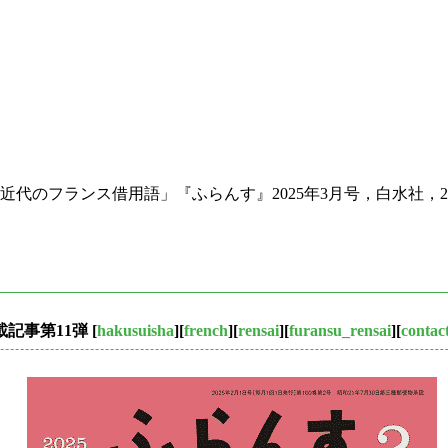
のフランス借用語」『ふらんす』2025年3月号，白水社，2025年
連載記事第11弾
[
hakusuisha
][
french
][
rensai
][
furansu_rensai
][
contac