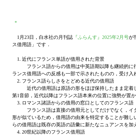
*
1月23日，白水社の月刊誌
『ふらんす』2025年2月号
が
ス借用語」です．
1. 近代にフランス単語が借用された背景
フランス語からの借用は中英語期以降も継続的に行われ
ランス借用語への反感も一部で示されたものの，受け入
2. フランス語らしさをとどめる近代の借用語
近代の借用語は原語の形をほぼ保持したまま定着し，
第1音節，近代以降はフランス語本来の位置に強勢が置
3. ロマンス諸語からの借用の窓口としてのフランス語
フランス語は直接の借用元としてだけでなく，イタリ
形が似ているため，借用語の由来を特定することが難し
らの借用語は既存の英語の語彙に新たなニュアンスを加
4. 20世紀以降のフランス借用語