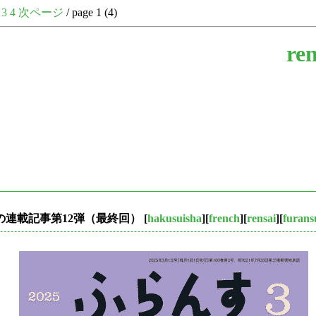
3
4
次ページ
/ page 1 (4)
ren
す』の連載記事第12弾（最終回）
[
hakusuisha
][
french
][
rensai
][
furans