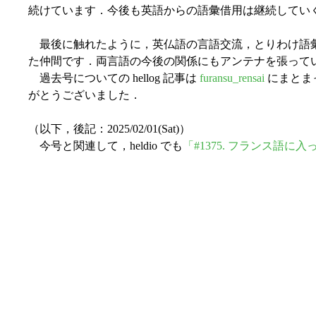
続けています．今後も英語からの語彙借用は継続してい
最後に触れたように，英仏語の言語交流，とりわけ語彙
た仲間です．両言語の今後の関係にもアンテナを張って
過去号についての hellog 記事は
furansu_rensai
にまとま
がとうございました．
（以下，後記：2025/02/01(Sat)）
今号と関連して，heldio でも
「#1375. フランス語に