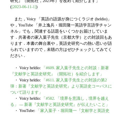
研究』（開拓社，2023年）を改めて紹介します」
(
[2023-06-11-1]
)
また，Voicy 「英語の語源が身につくラジオ (heldio)」
や，YouTube 「井上逸兵・堀田隆一英語学言語学チャン
ネル」でも，関連する話題をいくつかお届けしていま
す．共著者の家入葉子先生（京都大学）との対談回もあ
ります．本書の舞台裏や，英語史研究への熱い思いが語
られていますので，未聴の方はぜひチェックしてみてく
ださい．
・ Voicy heldio:
「#609. 家入葉子先生との対談：新著
『文献学と英語史研究』（開拓社）を紹介します」
・ Voicy heldio:
「#611. 家入葉子先生との対談の第2
弾：新著『文献学と英語史研究』より英語史コーパスに
ついて語ります」
・ Voicy heldio:
「#582. 「境界を意識し，境界を越え
る」 --- 新著『文献学と英語史研究』が伝えたいこと」
・ YouTube:
「家入葉子・堀田隆一『文献学と英語史