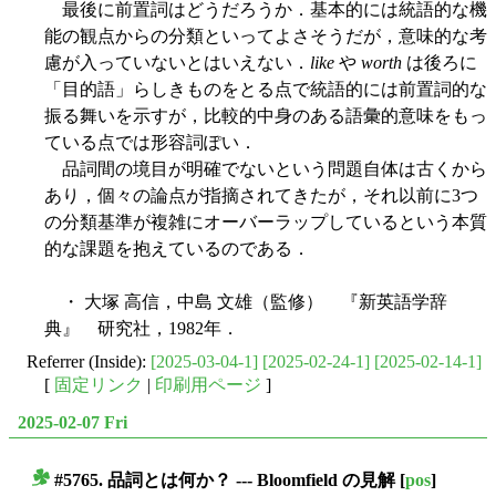
最後に前置詞はどうだろうか．基本的には統語的な機
能の観点からの分類といってよさそうだが，意味的な考
慮が入っていないとはいえない．
like
や
worth
は後ろに
「目的語」らしきものをとる点で統語的には前置詞的な
振る舞いを示すが，比較的中身のある語彙的意味をもっ
ている点では形容詞ぽい．
品詞間の境目が明確でないという問題自体は古くから
あり，個々の論点が指摘されてきたが，それ以前に3つ
の分類基準が複雑にオーバーラップしているという本質
的な課題を抱えているのである．
・ 大塚 高信，中島 文雄（監修） 『新英語学辞
典』 研究社，1982年．
Referrer (Inside):
[2025-03-04-1]
[2025-02-24-1]
[2025-02-14-1]
[
固定リンク
|
印刷用ページ
]
2025-02-07 Fri
#5765. 品詞とは何か？ --- Bloomfield の見解
[
pos
]
■