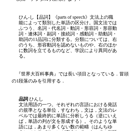
ひん-し【品詞】《parts of speech》文法上の職
能によって類別した単語の区分け。国文法では
ふつう、名詞・代名詞・動詞・形容詞・形容動
詞・連体詞・副詞・接続詞・感動詞・助動詞・
助詞の11品詞に分類する。分類については、右
のうち、形容動詞を認めないものや、右のほか
に数詞を立てるものなど、学説により異同があ
る。
『世界大百科事典』では長い項目となっている．冒頭
の1段落のみを引用する．
品詞
ひんし
文法用語の一つ。それぞれの言語における発話
の規準となる単位，すなわち，文は，文法のレ
ベルでは最終的に単語に分析しうる（逆にいえ
ば，単語の列が文を形成する）。そのような単
語には，あまり多くない数の範疇（はんちゆ