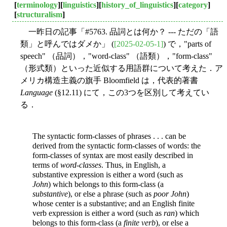
[
terminology
][
linguistics
][
history_of_linguistics
][
category
]
[
structuralism
]
一昨日の記事「#5763. 品詞とは何か？ --- ただの「語
類」と呼んではダメか」 (
[2025-02-05-1]
) で，"parts of
speech" （品詞），"word-class" （語類），"form-class"
（形式類）といった近似する用語群について考えた．ア
メリカ構造主義の旗手 Bloomfield は，代表的著書
Language
(§12.11) にて，この3つを区別して考えてい
る．
The syntactic form-classes of phrases . . . can be
derived from the syntactic form-classes of words: the
form-classes of syntax are most easily described in
terms of
word-classes
. Thus, in English, a
substantive expression is either a word (such as
John
) which belongs to this form-class (a
substantive
), or else a phrase (such as
poor John
)
whose center is a substantive; and an English finite
verb expression is either a word (such as
ran
) which
belongs to this form-class (a
finite verb
), or else a