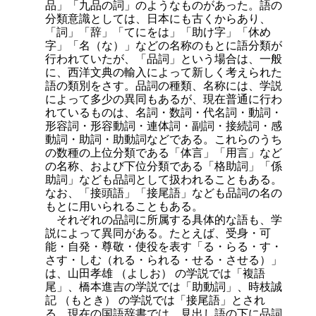
品」「九品の詞」のようなものがあった。語の
分類意識としては、日本にも古くからあり、
「詞」「辞」「てにをは」「助け字」「休め
字」「名（な）」などの名称のもとに語分類が
行われていたが、「品詞」という場合は、一般
に、西洋文典の輸入によって新しく考えられた
語の類別をさす。品詞の種類、名称には、学説
によって多少の異同もあるが、現在普通に行わ
れているものは、名詞・数詞・代名詞・動詞・
形容詞・形容動詞・連体詞・副詞・接続詞・感
動詞・助詞・助動詞などである。これらのうち
の数種の上位分類である「体言」「用言」など
の名称、および下位分類である「格助詞」「係
助詞」なども品詞として扱われることもある。
なお、「接頭語」「接尾語」なども品詞の名の
もとに用いられることもある。
それぞれの品詞に所属する具体的な語も、学
説によって異同がある。たとえば、受身・可
能・自発・尊敬・使役を表す「る・らる・す・
さす・しむ（れる・られる・せる・させる）」
は、山田孝雄 （よしお） の学説では「複語
尾」、橋本進吉の学説では「助動詞」、時枝誠
記 （もとき） の学説では「接尾語」とされ
る。現在の国語辞書では、見出し語の下に品詞