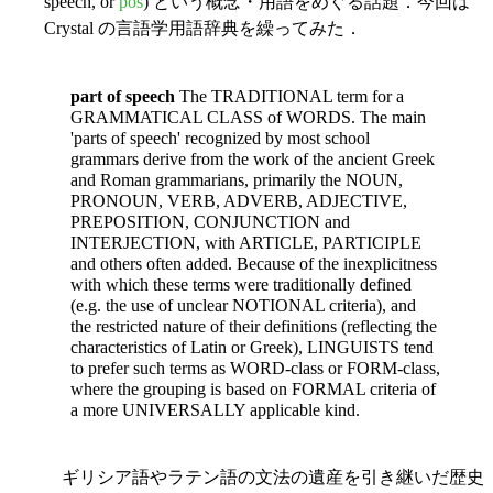
speech, or
pos
) という概念・用語をめぐる話題．今回は
Crystal の言語学用語辞典を繰ってみた．
part of speech
The TRADITIONAL term for a
GRAMMATICAL CLASS of WORDS. The main
'parts of speech' recognized by most school
grammars derive from the work of the ancient Greek
and Roman grammarians, primarily the NOUN,
PRONOUN, VERB, ADVERB, ADJECTIVE,
PREPOSITION, CONJUNCTION and
INTERJECTION, with ARTICLE, PARTICIPLE
and others often added. Because of the inexplicitness
with which these terms were traditionally defined
(e.g. the use of unclear NOTIONAL criteria), and
the restricted nature of their definitions (reflecting the
characteristics of Latin or Greek), LINGUISTS tend
to prefer such terms as WORD-class or FORM-class,
where the grouping is based on FORMAL criteria of
a more UNIVERSALLY applicable kind.
ギリシア語やラテン語の文法の遺産を引き継いだ歴史