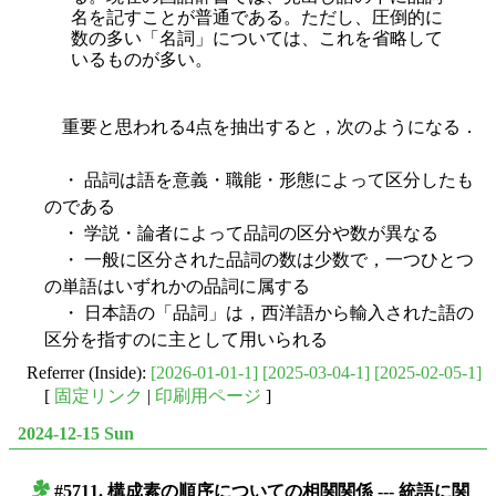
名を記すことが普通である。ただし、圧倒的に
数の多い「名詞」については、これを省略して
いるものが多い。
重要と思われる4点を抽出すると，次のようになる．
・ 品詞は語を意義・職能・形態によって区分したも
のである
・ 学説・論者によって品詞の区分や数が異なる
・ 一般に区分された品詞の数は少数で，一つひとつ
の単語はいずれかの品詞に属する
・ 日本語の「品詞」は，西洋語から輸入された語の
区分を指すのに主として用いられる
Referrer (Inside):
[2026-01-01-1]
[2025-03-04-1]
[2025-02-05-1]
[
固定リンク
|
印刷用ページ
]
2024-12-15 Sun
#5711. 構成素の順序についての相関関係 --- 統語に関