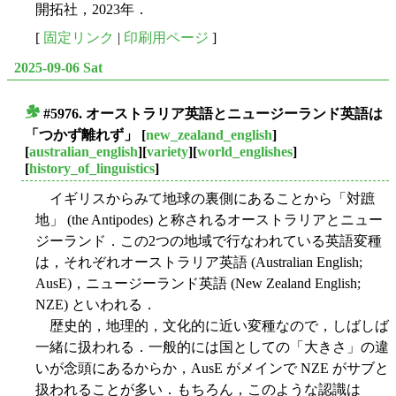
開拓社，2023年．
[
固定リンク
|
印刷用ページ
]
2025-09-06 Sat
#5976. オーストラリア英語とニュージーランド英語は
■
「つかず離れず」
[
new_zealand_english
]
[
australian_english
][
variety
][
world_englishes
]
[
history_of_linguistics
]
イギリスからみて地球の裏側にあることから「対蹠
地」 (the Antipodes) と称されるオーストラリアとニュー
ジーランド．この2つの地域で行なわれている英語変種
は，それぞれオーストラリア英語 (Australian English;
AusE)，ニュージーランド英語 (New Zealand English;
NZE) といわれる．
歴史的，地理的，文化的に近い変種なので，しばしば
一緒に扱われる．一般的には国としての「大きさ」の違
いが念頭にあるからか，AusE がメインで NZE がサブと
扱われることが多い．もちろん，このような認識は