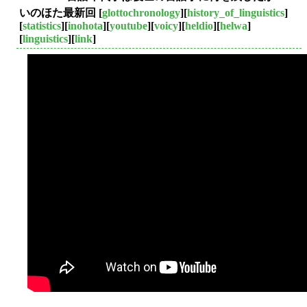
いのほた最新回
[
glottochronology
][
history_of_linguistics
]
[
statistics
][
inohota
][
youtube
][
voicy
][
heldio
][
helwa
]
[
linguistics
][
link
]