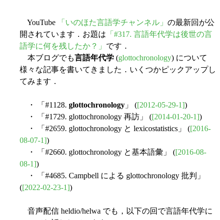
YouTube
「いのほた言語学チャンネル」
の最新回が公
開されています．お題は
「#317. 言語年代学は後世の言
語学に何を残したか？」
です．
本ブログでも
言語年代学
(
glottochronology
) について
様々な記事を書いてきました．いくつかピックアップし
てみます．
・ 「#1128.
glottochronology
」 (
[2012-05-29-1]
)
・ 「#1729. glottochronology 再訪」 (
[2014-01-20-1]
)
・ 「#2659. glottochronology と lexicostatistics」 (
[2016-
08-07-1]
)
・ 「#2660. glottochronology と基本語彙」 (
[2016-08-
08-1]
)
・ 「#4685. Campbell による glottochronology 批判」
(
[2022-02-23-1]
)
音声配信 heldio/helwa でも，以下の回で言語年代学に