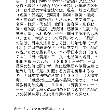
語〉（｛英｝parts of speech の訳語）文法上の
意義・職能・形態などから分類した単語の区分
け。欧米語の学校文法では、現在一般に八品詞
（名詞・代名詞・形容詞・動詞・副詞・接続
詞・前置詞・間投詞）とされる。国文法では、
名詞・数詞・代名詞・動詞・形容詞・形容動
詞・連体詞・副詞・接続詞・感動詞・助詞・助
動詞が挙げられるが、併合、細分する場合もあ
り、また、学説によって異同がある。「品詞」
の語は、日本文法書としては、明治七年（一八
七四）に田中義廉が「小学日本文典」で七品詞
を説いたのが最も早い。＊小学日本文典〔１８
７４〕〈田中義廉〉二・八「七品詞の名目」＊
風俗画報‐一六八号〔１８９８〕言語門「一は
品詞の如何に関せず、単に標準語を伊呂波順に
配列し而して是に対照する方言を蒐集するも
の」＊日本文法中教科書〔１９０２〕〈大槻文
彦〉一「単語の以上八品を品詞と名づく」＊中
等教科明治文典〔１９０４〕〈芳賀矢一〉一・
一三「助詞は種々の品詞の下につきて他の品詞
との関係を示し又は其作用を助くる詞なり」
次に『デジタル大辞泉』より．