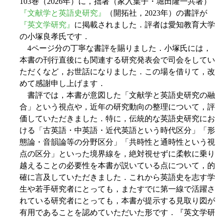
103巻（2026年）に，拙著（家入葉子・堀田隆一共著）
『文献学と英語史研究』
（開拓社，2023年）の書評が
『英文学研究』
に掲載されました．評者は愛知教育大学
の小塚良孝氏です．
4ページ分の丁寧な書評を賜りました．小塚氏には，
本書の刊行直後にも関連する研究発表会で司会をしてい
ただくなど，お世話になりました．この場を借りて，改
めて感謝申し上げます．
書評では，本書が意図した「文献学と英語史研究の融
合」という視点や，近年の研究動向の整理について，評
価していただきました．特に，伝統的な英語史研究にお
ける「古英語・中英語・近代英語という時代区分」「形
態論・音韻論等の分野区分」「共時性と通時性という視
点の区分」といった境界線を，絶対視せずに柔軟に乗り
越えることの必要性を本書が説いている点について，的
確に言及していただきました．これから英語史を志す学
生や若手研究者にとっても，またすでに第一線で活躍さ
れている研究者にとっても，本書が提示する見取り図が
有用であることを認めていただいた形です．『英文学研