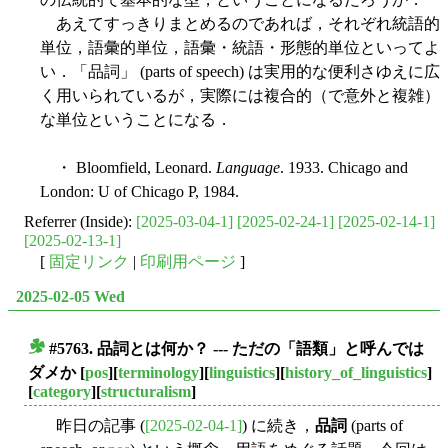
あえてすっきりまとめるのであれば，それぞれ統語的
単位，語彙的単位，語彙・統語・形態的単位といってよ
い．「品詞」 (parts of speech) は実用的な便利さゆえに広
く用いられているが，実際には複合的（で意外と複雑）
な単位ということになる．
・ Bloomfield, Leonard.
Language
. 1933. Chicago and
London: U of Chicago P, 1984.
Referrer (Inside):
[2025-03-04-1]
[2025-02-24-1]
[2025-02-14-1]
[2025-02-13-1]
[
固定リンク
|
印刷用ページ
]
2025-02-05 Wed
#5763. 品詞とは何か？ --- ただの「語類」と呼んでは
■
ダメか
[
pos
][
terminology
][
linguistics
][
history_of_linguistics
]
[
category
][
structuralism
]
昨日の記事 (
[2025-02-04-1]
) に続き，
品詞
(parts of