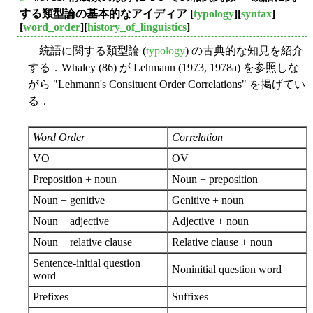
■
する類型論の基本的なアイディア
[
typology
][
syntax
]
[
word_order
][
history_of_linguistics
]
統語に関する類型論 (
typology
) の古典的な知見を紹介
する．Whaley (86) が Lehmann (1973, 1978a) を参照しな
がら "Lehmann's Consituent Order Correlations" を掲げてい
る．
Word Order
Correlation
VO
OV
Preposition + noun
Noun + preposition
Noun + genitive
Genitive + noun
Noun + adjective
Adjective + noun
Noun + relative clause
Relative clause + noun
Sentence-initial question
Noninitial question word
word
Prefixes
Suffixes