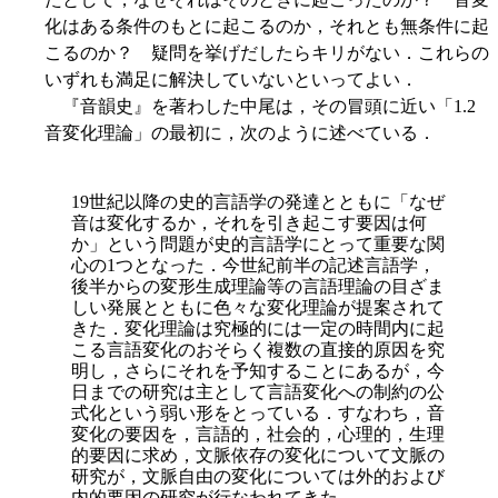
化はある条件のもとに起こるのか，それとも無条件に起
こるのか？ 疑問を挙げだしたらキリがない．これらの
いずれも満足に解決していないといってよい．
『音韻史』を著わした中尾は，その冒頭に近い「1.2
音変化理論」の最初に，次のように述べている．
19世紀以降の史的言語学の発達とともに「なぜ
音は変化するか，それを引き起こす要因は何
か」という問題が史的言語学にとって重要な関
心の1つとなった．今世紀前半の記述言語学，
後半からの変形生成理論等の言語理論の目ざま
しい発展とともに色々な変化理論が提案されて
きた．変化理論は究極的には一定の時間内に起
こる言語変化のおそらく複数の直接的原因を究
明し，さらにそれを予知することにあるが，今
日までの研究は主として言語変化への制約の公
式化という弱い形をとっている．すなわち，音
変化の要因を，言語的，社会的，心理的，生理
的要因に求め，文脈依存の変化について文脈の
研究が，文脈自由の変化については外的および
内的要因の研究が行なわれてきた．