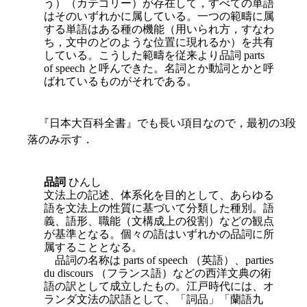
う）（カテゴリー）が存在して，すべての単語
はそのいずれかに属している。一つの範疇に属
する単語はある種の機能（用いられ方，すなわ
ち，文中のどのような位置に現れるか）を共有
している。こうした範疇を従来より品詞 parts
of speech と呼んできた。名詞とか動詞とかと呼
ばれているものがそれである。
『日本大百科全書』でも長い項目なので，最初の3段
落のみ示す．
品詞
ひんし
文法上の記述、体系化を目的として、あらゆる
語を文法上の性質に基づいて分類した種別。語
義、語形、職能（文構成上の役割）などの観点
が基準となる。個々の語はいずれかの品詞に所
属することとなる。
品詞の名称は parts of speech （英語）、parties
du discours （フランス語）などの西洋文典の術
語の訳として成立したもの。江戸時代には、オ
ランダ文法の訳語として、「詞品」「蘭語九