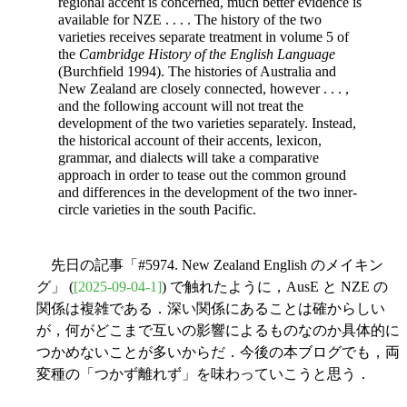
regional accent is concerned, much better evidence is
available for NZE . . . . The history of the two
varieties receives separate treatment in volume 5 of
the
Cambridge History of the English Language
(Burchfield 1994). The histories of Australia and
New Zealand are closely connected, however . . . ,
and the following account will not treat the
development of the two varieties separately. Instead,
the historical account of their accents, lexicon,
grammar, and dialects will take a comparative
approach in order to tease out the common ground
and differences in the development of the two inner-
circle varieties in the south Pacific.
先日の記事「#5974. New Zealand English のメイキン
グ」 (
[2025-09-04-1]
) で触れたように，AusE と NZE の
関係は複雑である．深い関係にあることは確からしい
が，何がどこまで互いの影響によるものなのか具体的に
つかめないことが多いからだ．今後の本ブログでも，両
変種の「つかず離れず」を味わっていこうと思う．