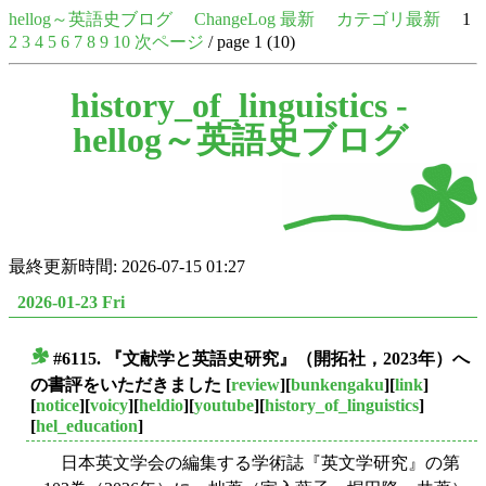
hellog～英語史ブログ
ChangeLog 最新
カテゴリ最新
1
2
3
4
5
6
7
8
9
10
次ページ
/ page 1 (10)
history_of_linguistics -
hellog～英語史ブログ
最終更新時間: 2026-07-15 01:27
2026-01-23 Fri
#6115. 『文献学と英語史研究』（開拓社，2023年）へ
■
の書評をいただきました
[
review
][
bunkengaku
][
link
]
[
notice
][
voicy
][
heldio
][
youtube
][
history_of_linguistics
]
[
hel_education
]
日本英文学会の編集する学術誌『英文学研究』の第