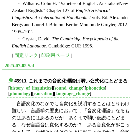
・ Williams, Colin H. "Varieties of English: Australian/New
Zealand English." Chapter 127 of
English Historical
Linguistics: An International Handbook.
2 vols. Ed. Alexander
Bergs and Laurel J. Brinton. Berlin: Mouton de Gruyter, 2012.
1995--2012.
・ Crystal, David.
The Cambridge Encyclopedia of the
English Language
. Cambridge: CUP, 1995.
[
固定リンク
|
印刷用ページ
]
2025-07-05 Sat
#5913. これまでの音変化理論は弱い公式化にとどまる
■
[
history_of_linguistics
][
sound_change
][
phonetics
]
[
phonology
][
causation
][
language_change
]
言語変化のなかでも音変化を説明することはとりわけ
難しい．言語学の歴史において，「音変化理論」なるも
のはあるにはあるのだが，あくまで弱い仮説にとどま
る．なぜ言語音は変化するのか？ ある音変化が起こっ
たとして，なぜそれはそのときに起こったのか？ 音変