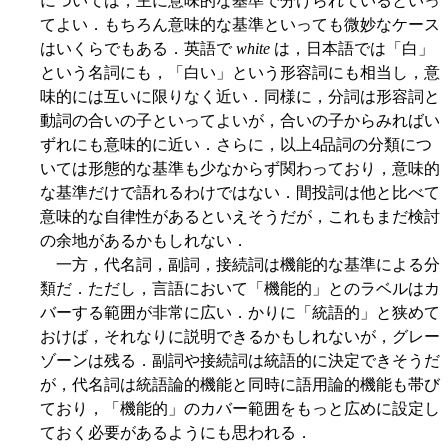
については，主に意味的な基準で分けられているといっ
てよい．もちろん意味的な基準といっても微妙なケース
はいくらでもある．英語で
white
は，日本語では「白」
という名詞にも，「白い」という形容詞にも相当し，意
味的には互いに限りなく近い．同様に，分詞は形容詞と
動詞の合いの子といってよいが，合いの子からみればい
ずれにも意味的に近い．さらに，以上4品詞の分類につ
いては形態的な基準も少なからず関わっており，意味的
な基準だけで語れるわけではない．間投詞は他と比べて
意味的な自律性があるといえそうだが，これもまだ検討
の余地があるかもしれない．
一方，代名詞，副詞，接続詞は機能的な基準による分
類だ．ただし，言語において「機能的」とのラベルはカ
バーする範囲が非常に広い．かりに「統語的」と狭めて
おけば，それなりに説明できるかもしれないが，グレー
ゾーンは残る．副詞や接続詞は統語的に決定できそうだ
が，代名詞は統語論的機能と同時に語用論的機能も帯び
ており，「機能的」のカバー範囲をもっと広めに設定し
ておく必要があるようにも思われる．