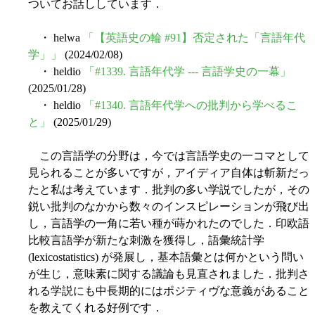
ついてお話ししています．
・ helwa
「【英語史の輪 #91】否定された「言語年代
学」」
(2024/02/08)
・ heldio
「#1339. 言語年代学 --- 言語学史の一幕」
(2025/01/28)
・ heldio
「#1340. 言語年代学への批判から学べるこ
と」
(2025/01/29)
この言語学の分野は，今では言語学史の一コマとして
見られることが多いですが，アイディア自体は斬新だっ
たと私は考えています．批判の多い学説でしたが，その
鋭い批判のなかから数々のインスピレーションが飛び出
し，言語学の一角に若い種が蒔かれたのでした．印欧語
比較言語学が新たな刺激を獲得し，語彙統計学
(lexicostatistics) が発展し，基本語彙とは何かという問い
が生じ，意味素に関する議論も見直されました．批判さ
れる学説にも中長期的にはポジティヴな意義があること
を教えてくれる好例です．