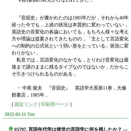
『音韻史』が書かれたのは1985年だが，それから40年
経った今でも，上述の状況は本質的に変わっていない．
英語史の音変化の各論においても，もちろん様々な考え
方や理論は提案されてきたものの，「主として言語変化
への制約の公式化という弱い形をとっている」状況に変
わりがない．
私見では，言語変化のなかでも，とりわけ音変化は最
後まで謎のままに残るタイプなのではないか．だからこ
そ引きつけられるものがある．
・ 中尾 俊夫 『音韻史』 英語学大系第11巻，大修
館書店，1985年．
[
固定リンク
|
印刷用ページ
]
2025-03-11 Tue
#5797. 言語年代学は後世の言語学に何を残したか？ ---
■