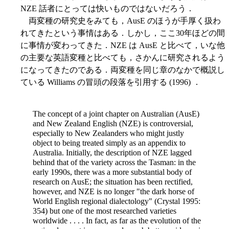
NZE 話者にとっては快いものではないだろう．
両変種の研究史をみても，AusE のほうが手厚く扱わ
れてきたという事情はある．しかし，ここ30年ほどの間
に事情が変わってきた．NZE は AusE と比べて，いな他
の主要な英語変種と比べても，さかんに研究されるよう
になってきたのである．両変種を同じ章のなかで概説し
ている Williams の冒頭の段落を引用する (1996) ．
The concept of a joint chapter on Australian (AusE)
and New Zealand English (NZE) is controversial,
especially to New Zealanders who might justly
object to being treated simply as an appendix to
Australia. Initially, the description of NZE lagged
behind that of the variety across the Tasman: in the
early 1990s, there was a more substantial body of
research on AusE; the situation has been rectified,
however, and NZE is no longer "the dark horse of
World English regional dialectology" (Crystal 1995:
354) but one of the most researched varieties
worldwide . . . . In fact, as far as the evolution of the