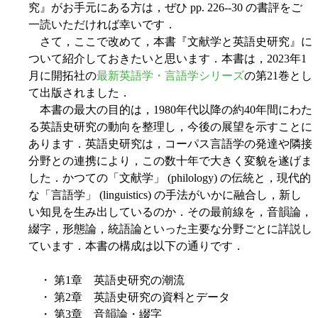
究』がお手元にある方は，ぜひ pp. 226--30 の書評をご
一読いただければ幸いです．
さて，ここで改めて，本書『文献学と英語史研究』に
ついて紹介しておきたいと思います．本書は，2023年1
月に開拓社の
最新英語学・言語学シリーズ
の第21巻とし
て出版されました．
本書の最大の目的は，1980年代以降の約40年間にわた
る英語史研究の動向を整理し，今後の展望を示すことに
あります．英語史研究は，コーパス言語学の発達や隣接
分野との連携により，この数十年で大きく変貌を遂げま
した．かつての「文献学」 (philology) の伝統と，現代的
な「言語学」 (linguistics) の手法がいかに融合し，新し
い知見を生み出しているのか．その最前線を，音韻論，
綴字，形態論，統語論といった主要な分野ごとに詳説し
ています．本書の構成は以下の通りです．
・ 第1章 英語史研究の潮流
・ 第2章 英語史研究の資料とデータ
・ 第3章 音韻論・綴字