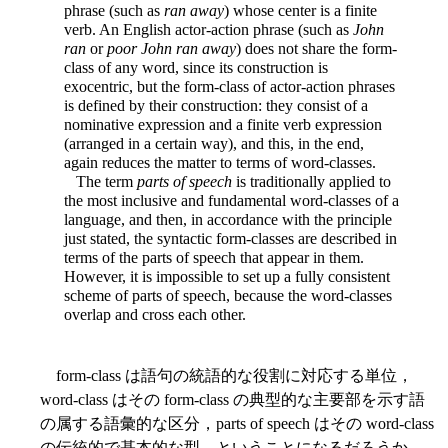
phrase (such as
ran away
) whose center is a finite
verb. An English actor-action phrase (such as
John
ran
or
poor John ran away
) does not share the form-
class of any word, since its construction is
exocentric, but the form-class of actor-action phrases
is defined by their construction: they consist of a
nominative expression and a finite verb expression
(arranged in a certain way), and this, in the end,
again reduces the matter to terms of word-classes.
The term
parts of speech
is traditionally applied to
the most inclusive and fundamental word-classes of a
language, and then, in accordance with the principle
just stated, the syntactic form-classes are described in
terms of the parts of speech that appear in them.
However, it is impossible to set up a fully consistent
scheme of parts of speech, because the word-classes
overlap and cross each other.
form-class は語句の統語的な役割に対応する単位，
word-class はその form-class の典型的な主要部を示す語
の属する語彙的な区分，parts of speech はその word-class
の伝統的で基本的な型，ということになるだろうか．