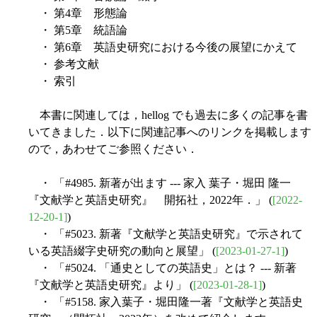
・ 第4章 形態論
・ 第5章 統語論
・ 第6章 英語史研究における今後の展望にかえて
・ 参考文献
・ 索引
本書に関連しては，hellog でも過去に多くの記事を書
いてきました．以下に関連記事へのリンクを掲載します
ので，あわせてご参照ください．
・ 「#4985. 新著が出ます --- 家入 葉子・堀田 隆一
『文献学と英語史研究』 開拓社，2022年．」 (
[2022-
12-20-1]
)
・ 「#5023. 新著『文献学と英語史研究』で示されて
いる英語綴字史研究の動向と展望」 (
[2023-01-27-1]
)
・ 「#5024. 「通史としての英語史」とは？ --- 新著
『文献学と英語史研究』より」 (
[2023-01-28-1]
)
・ 「#5158. 家入葉子・堀田隆一著『文献学と英語史