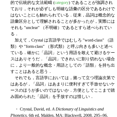
的で伝統的な文法範疇 (
category
) であることが強調され
ており，それが必ずしも明確な語彙の区分であるわけで
はないことにも触れられている．従来，品詞は概念的な
語彙区分として理解されることが多かったが，実際には
それも "unclear" （不明確）であるとすら述べられてい
る．
加えて，Crystal は言語学ではむしろ "word-class" （語
類）や "form-class" （形式類）と呼ぶ向きも多いと述べ
ている．確かに「品詞」という用語を敢えて避けるケー
スはありそうだ．「品詞」できれいに割り切れない場合
に，より一般的な概念・用語としての「語類」を持ち出
すことはあると思う．
それでも，言語学においては，拠って立つ理論次第で
はあるが，「品詞」はあまりに便利すぎて手放せないケ
ースのほうが多いのではないか．方便としてここまで踏
み固められた「品詞」を手放すのは惜しい．
・ Crystal, David, ed.
A Dictionary of Linguistics and
Phonetics.
6th ed. Malden, MA: Blackwell, 2008. 295--96.