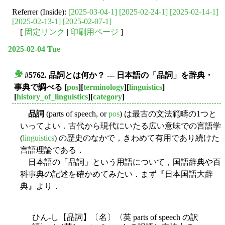
Referrer (Inside):
[2025-03-04-1]
[2025-02-24-1]
[2025-02-14-1]
[2025-02-13-1]
[2025-02-07-1]
[
固定リンク
|
印刷用ページ
]
2025-02-04 Tue
#5762. 品詞とは何か？ --- 日本語の「品詞」を辞典・
■
事典で調べる
[
pos
][
terminology
][
linguistics
]
[
history_of_linguistics
][
category
]
品詞
(parts of speech, or
pos
) は最古の文法範疇の1つと
いってよい．古代から現代にいたる広い意味での言語学
(
linguistics
) の歴史のなかで，きわめて有用であり続けた
言語理論である．
日本語の「品詞」という用語について，国語辞典や百
科事典の記述を確かめてみたい．まず『日本国語大辞
典』より．
ひん-し【品詞】〔名〕〈英 parts of speech の訳