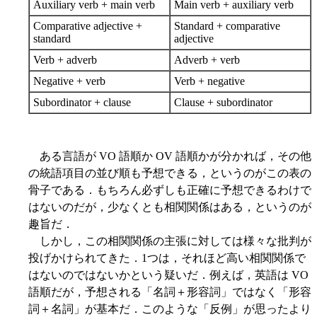
Auxiliary verb + main verb
Main verb + auxiliary verb
Comparative adjective +
Standard + comparative
standard
adjective
Verb + adverb
Adverb + verb
Negative + verb
Verb + negative
Subordinator + clause
Clause + subordinator
ある言語が VO 語順か OV 語順かが分かれば，その他
の統語項目の並び順も予想できる，というのがこの表の
骨子である．もちろん必ずしも正確に予想できるわけで
はないのだが，少なくとも相関関係はある，というのが
趣旨だ．
しかし，この相関関係の主張に対しては様々な批判が
投げかけられてきた．1つは，それほど高い相関関係で
はないのではないかという疑いだ．例えば，英語は VO
語順だが，予想される「名詞＋形容詞」ではなく「形容
詞＋名詞」が基本だ．このような「反例」が思ったより