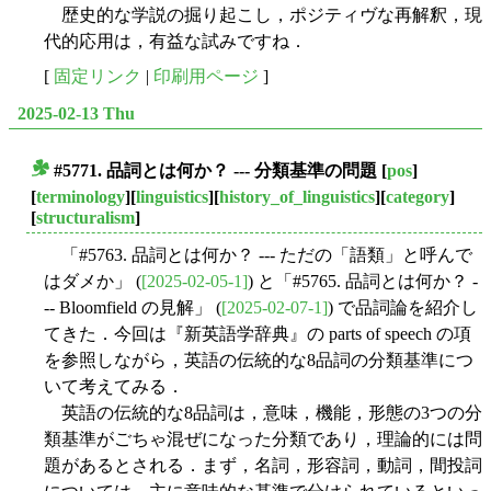
歴史的な学説の掘り起こし，ポジティヴな再解釈，現
代的応用は，有益な試みですね．
[
固定リンク
|
印刷用ページ
]
2025-02-13 Thu
#5771. 品詞とは何か？ --- 分類基準の問題
[
pos
]
■
[
terminology
][
linguistics
][
history_of_linguistics
][
category
]
[
structuralism
]
「#5763. 品詞とは何か？ --- ただの「語類」と呼んで
はダメか」 (
[2025-02-05-1]
) と「#5765. 品詞とは何か？ -
-- Bloomfield の見解」 (
[2025-02-07-1]
) で品詞論を紹介し
てきた．今回は『新英語学辞典』の parts of speech の項
を参照しながら，英語の伝統的な8品詞の分類基準につ
いて考えてみる．
英語の伝統的な8品詞は，意味，機能，形態の3つの分
類基準がごちゃ混ぜになった分類であり，理論的には問
題があるとされる．まず，名詞，形容詞，動詞，間投詞