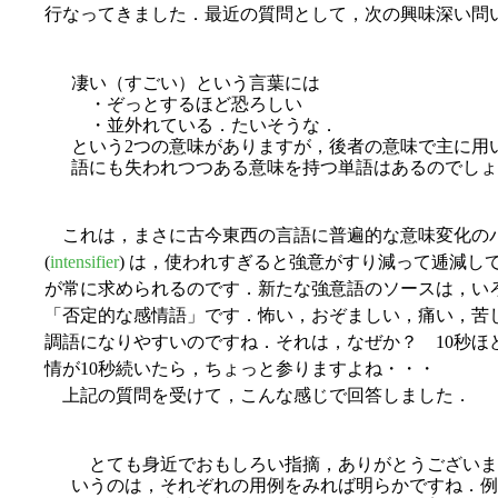
行なってきました．最近の質問として，次の興味深い問
凄い（すごい）という言葉には
・ぞっとするほど恐ろしい
・並外れている．たいそうな．
という2つの意味がありますが，後者の意味で主に用
語にも失われつつある意味を持つ単語はあるのでしょ
これは，まさに古今東西の言語に普遍的な意味変化の
(
intensifier
) は，使われすぎると強意がすり減って逓減し
が常に求められるのです．新たな強意語のソースは，い
「否定的な感情語」です．怖い，おぞましい，痛い，苦
調語になりやすいのですね．それは，なぜか？ 10秒ほ
情が10秒続いたら，ちょっと参りますよね・・・
上記の質問を受けて，こんな感じで回答しました．
とても身近でおもしろい指摘，ありがとうございま
いうのは，それぞれの用例をみれば明らかですね．例