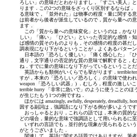
ろしい」の意味だとわかりますし，「すごい美人」と
ります．この2つの意味をざっくり区別するならば，
る意味で，「並外れた」は物事の程度・量に関する意
は前者から後者が派生しているので，質から量への意
ます．
この「質から量への意味変化」というのは，かなり
しい」「痛い」「ひどい」といった否定的な感情・知
ば感情の質そのものよりも，その感情の程度の甚だし
調表現になり下がるということが，よくあるパターン
日本語の「恐ろしく優しい」「痛く感心した」「ひ
通り，文字通りの否定的な質の意味で解釈すると，む
ね．すでに量の意味になり下がっているということだ
英語からも類例がいくらでも挙がります．terrible/terri
すが，本来の「恐ろしい／恐ろしく」の意味で使われることは少な
weapon 「恐ろしい武器」) ．むしろ，程度の激しいこ
terrible hurry 「非常に急いで」のように使う
が生じたもう1つの例ですね．
ほかには amazingly, awfully, desperately, dreadfully, h
因する副詞は，強調語になり下がる例が多いようです
おっしゃるとおり，これらの語では，本来の質的な
どの場合，量的な意味で強調語として用いられるに至
いずれの言語でも，並行的な現象が見られるという
がとうございました．
関連して，英語に関する話題ではありますが，筆者