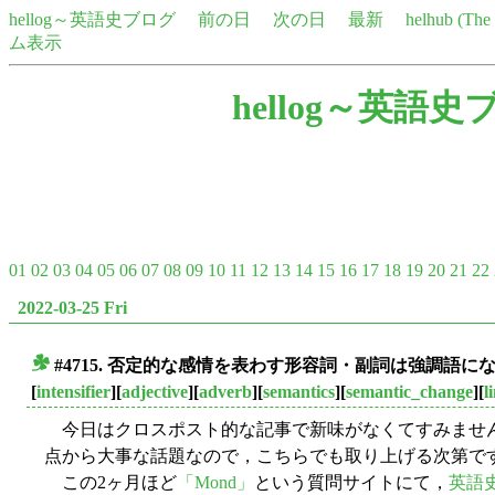
hellog～英語史ブログ
前の日
次の日
最新
helhub (Th
ム表示
hellog～英語史
01
02
03
04
05
06
07
08
09
10
11
12
13
14
15
16
17
18
19
20
21
22
2022-03-25 Fri
#4715. 否定的な感情を表わす形容詞・副詞は強調語に
■
[
intensifier
][
adjective
][
adverb
][
semantics
][
semantic_change
][
l
今日はクロスポスト的な記事で新味がなくてすみません
点から大事な話題なので，こちらでも取り上げる次第で
この2ヶ月ほど
「Mond」
という質問サイトにて，
英語