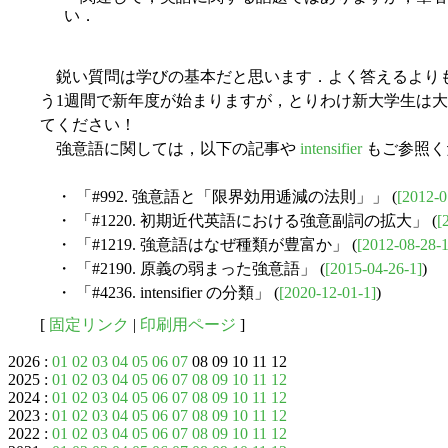
い．
鋭い質問は学びの基本だと思います．よく答えるより
う1週間で新年度が始まりますが，とりわけ新大学生は
てください！
強意語に関しては，以下の記事や
intensifier
もご参照く
・ 「#992. 強意語と「限界効用逓減の法則」」 (
[2012-0
・ 「#1220. 初期近代英語における強意副詞の拡大」 (
[
・ 「#1219. 強意語はなぜ種類が豊富か」 (
[2012-08-28-1
・ 「#2190. 原義の弱まった強意語」 (
[2015-04-26-1]
)
・ 「#4236. intensifier の分類」 (
[2020-12-01-1]
)
[
固定リンク
|
印刷用ページ
]
2026 :
01
02
03
04
05
06
07
08 09 10 11 12
2025 :
01
02
03
04
05
06
07
08
09
10
11
12
2024 :
01
02
03
04
05
06
07
08
09
10
11
12
2023 :
01
02
03
04
05
06
07
08
09
10
11
12
2022 :
01
02
03
04
05
06
07
08
09
10
11
12