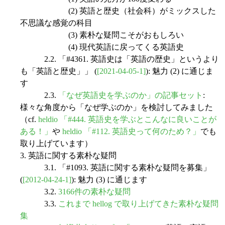
(2) 英語と歴史（社会科）がミックスした
不思議な感覚の科目
(3) 素朴な疑問こそがおもしろい
(4) 現代英語に戻ってくる英語史
2.2. 「#4361. 英語史は「英語の歴史」というより
も「英語と歴史」」 (
[2021-04-05-1]
): 魅力 (2) に通じま
す
2.3.
「なぜ英語史を学ぶのか」の記事セット
:
様々な角度から「なぜ学ぶのか」を検討してみました
（cf.
heldio 「#444. 英語史を学ぶとこんなに良いことが
ある！」
や
heldio 「#112. 英語史って何のため？」
でも
取り上げています）
3. 英語に関する素朴な疑問
3.1. 「#1093. 英語に関する素朴な疑問を募集」
(
[2012-04-24-1]
): 魅力 (3) に通じます
3.2.
3166件の素朴な疑問
3.3.
これまで hellog で取り上げてきた素朴な疑問
集