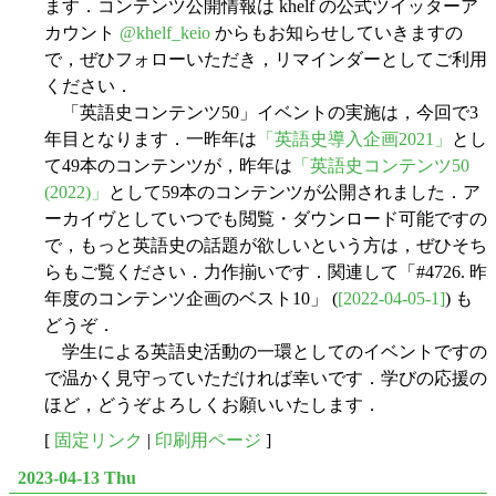
ます．コンテンツ公開情報は khelf の公式ツイッターア
カウント
@khelf_keio
からもお知らせしていきますの
で，ぜひフォローいただき，リマインダーとしてご利用
ください．
「英語史コンテンツ50」イベントの実施は，今回で3
年目となります．一昨年は
「英語史導入企画2021」
とし
て49本のコンテンツが，昨年は
「英語史コンテンツ50
(2022)」
として59本のコンテンツが公開されました．ア
ーカイヴとしていつでも閲覧・ダウンロード可能ですの
で，もっと英語史の話題が欲しいという方は，ぜひそち
らもご覧ください．力作揃いです．関連して「#4726. 昨
年度のコンテンツ企画のベスト10」 (
[2022-04-05-1]
) も
どうぞ．
学生による英語史活動の一環としてのイベントですの
で温かく見守っていただければ幸いです．学びの応援の
ほど，どうぞよろしくお願いいたします．
[
固定リンク
|
印刷用ページ
]
2023-04-13 Thu