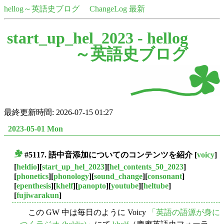
hellog～英語史ブログ
ChangeLog 最新
start_up_hel_2023 -
hellog
～英語史ブログ
最終更新時間: 2026-07-15 01:27
2023-05-01 Mon
#5117.
語中音添加
についてのコンテンツを紹介
[
voicy
]
■
[
heldio
][
start_up_hel_2023
][
hel_contents_50_2023
]
[
phonetics
][
phonology
][
sound_change
][
consonant
]
[
epenthesis
][
khelf
][
panopto
][
youtube
][
heltube
]
[
fujiwarakun
]
この GW 中は毎日のように Voicy
「英語の語源が身に