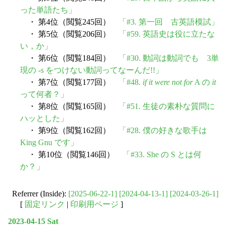
った単語たち」
・ 第4位（閲覧245回）
「#3. 第一回 古英語模試」
・ 第5位（閲覧206回）
「#59. 英語史は役に立たな
い，か」
・ 第6位（閲覧184回）
「#30. 動詞は動詞でも 3単
現の -s をつけない動詞ってなーんだ!!」
・ 第7位（閲覧177回）
「#48.
if it were not for
A の
it
って何者？」
・ 第8位（閲覧165回）
「#51. 生徒の素朴な質問に
ハッとした」
・ 第9位（閲覧162回）
「#28. 僕の好きな歌手は
King Gnu です」
・ 第10位（閲覧146回）
「#33. She の S とは何
か？」
Referrer (Inside):
[2025-06-22-1]
[2024-04-13-1]
[2024-03-26-1]
[
固定リンク
|
印刷用ページ
]
2023-04-15 Sat