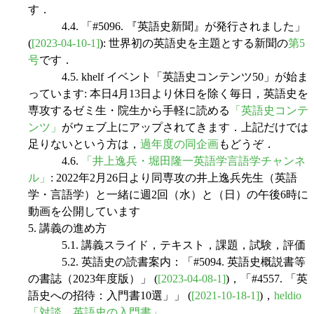
す．
4.4. 「#5096. 『英語史新聞』が発行されました」
(
[2023-04-10-1]
): 世界初の英語史を主題とする新聞の
第5
号
です．
4.5. khelf イベント「英語史コンテンツ50」が始ま
っています: 本日4月13日より休日を除く毎日，英語史を
専攻するゼミ生・院生から手軽に読める
「英語史コンテ
ンツ」
がウェブ上にアップされてきます．上記だけでは
足りないという方は，
過年度の同企画
もどうぞ．
4.6.
「井上逸兵・堀田隆一英語学言語学チャンネ
ル」
: 2022年2月26日より同専攻の井上逸兵先生（英語
学・言語学）と一緒に週2回（水）と（日）の午後6時に
動画を公開しています
5. 講義の進め方
5.1. 講義スライド，テキスト，課題，試験，評価
5.2. 英語史の読書案内：「#5094. 英語史概説書等
の書誌（2023年度版）」 (
[2023-04-08-1]
)，「#4557. 「英
語史への招待：入門書10選」」 (
[2021-10-18-1]
)，
heldio
「対談 英語史の入門書」