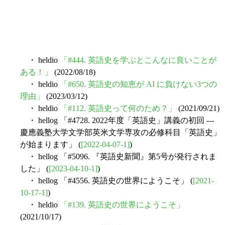
・ heldio
「#444. 英語史を学ぶとこんなに良いことが
ある！」
(2022/08/18)
・ heldio
「#650. 英語史の知恵が AI に負けない3つの
理由」
(2023/03/12)
・ heldio
「#112. 英語史って何のため？」
(2021/09/21)
・ hellog 「#4728. 2022年度「英語史」講義の初回 ---
慶應義塾大学文学部英米文学専攻の必修科目「英語史」
が始まります」 (
[2022-04-07-1]
)
・ hellog 「#5096. 『英語史新聞』第5号が発行されま
した」 (
[2023-04-10-1]
)
・ hellog 「#4556. 英語史の世界にようこそ」 (
[2021-
10-17-1]
)
・ heldio
「#139. 英語史の世界にようこそ」
(2021/10/17)