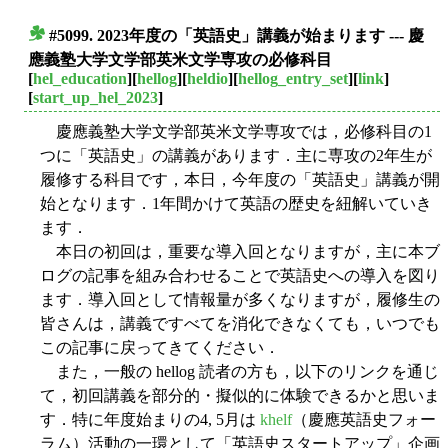
#5099. 2023年度の「英語史」講義が始まります --- 慶
■
應義塾大学文学部英米文学専攻の必修科目
[
hel_education
][
hellog
][
heldio
][
hellog_entry_set
][
link
]
[
start_up_hel_2023
]
慶應義塾大学文学部英米文学専攻では，必修科目の1
つに「英語史」の講義があります．主に専攻の2年生が
履修する科目です，本日，今年度の「英語史」講義が開
始となります．1年間かけて英語の歴史を紐解いていき
ます．
本日の初回は，重要な導入回となりますが，主に本ブ
ログの記事を組み合わせることで英語史への導入を図り
ます．導入回として情報量が多くなりますが，履修生の
皆さんは，講義ですべてを消化できなくても，いつでも
この記事に戻ってきてください．
また，一般の hellog 読者の方も，以下のリンクを通じ
て，初回講義を部分的・擬似的に体験できるかと思いま
す．特に年度始まりの4, 5月は
khelf
（慶應英語史フォー
ラム）活動の一環として「英語史スタートアップ」企画