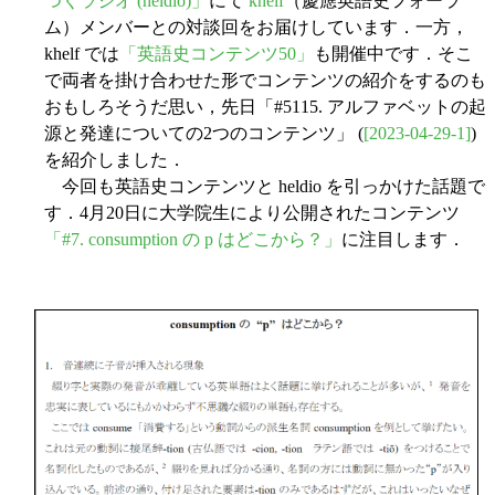
つくラジオ (heldio)」
にて
khelf
（慶應英語史フォーラ
ム）メンバーとの対談回をお届けしています．一方，
khelf では
「英語史コンテンツ50」
も開催中です．そこ
で両者を掛け合わせた形でコンテンツの紹介をするのも
おもしろそうだ思い，先日「#5115. アルファベットの起
源と発達についての2つのコンテンツ」 (
[2023-04-29-1]
)
を紹介しました．
今回も英語史コンテンツと heldio を引っかけた話題で
す．4月20日に大学院生により公開されたコンテンツ
「#7. consumption の p はどこから？」
に注目します．