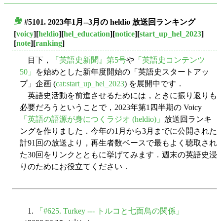
#5101. 2023年1月--3月の heldio 放送回ランキング
■
[
voicy
][
heldio
][
hel_education
][
notice
][
start_up_hel_2023
]
[
note
][
ranking
]
目下，
『英語史新聞』第5号
や
「英語史コンテンツ
50」
を始めとした新年度開始の「英語史スタートアッ
プ」企画 (
cat:start_up_hel_2023
) を展開中です．
英語史活動を前進させるためには，ときに振り返りも
必要だろうということで，2023年第1四半期の Voicy
「英語の語源が身につくラジオ (heldio)」
放送回ランキ
ングを作りました．今年の1月から3月までに公開された
計91回の放送より，再生者数ベースで最もよく聴取され
た30回をリンクとともに挙げてみます．週末の英語史浸
りのためにお役立てください．
1.
「#625. Turkey --- トルコと七面鳥の関係」