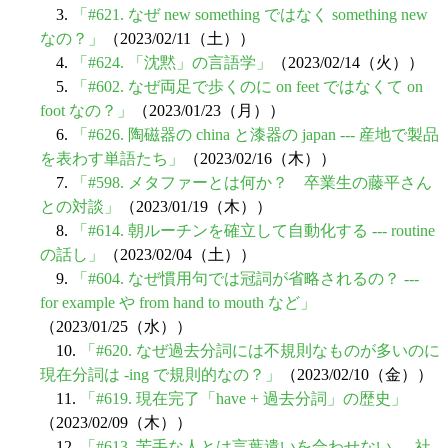
3.
「#621. なぜ new something ではなく something new
なの？」
（2023/02/11（土））
4.
「#624. 「沈黙」の言語学」
（2023/02/14（火））
5.
「#602. なぜ両足で歩くのに on feet ではなくて on
foot なの？」
（2023/01/23（月））
6.
「#626. 陶磁器の china と漆器の japan --- 産地で製品
を表わす単語たち」
（2023/02/16（木））
7.
「#598. メタファーとは何か？ 卒業生の藤平さん
との対談」
（2023/01/19（木））
8.
「#614. 朝ルーチンを確立して自動化する --- routine
の話し」
（2023/02/04（土））
9.
「#604. なぜ慣用句では冠詞が省略されるの？ ---
for example や from hand to mouth など」
（2023/01/25（水））
10.
「#620. なぜ過去分詞には不規則なものが多いのに
現在分詞は -ing で規則的なの？」
（2023/02/10（金））
11.
「#619. 現在完了「have + 過去分詞」の歴史」
（2023/02/09（木））
12.
「#613. 苦手な人とは言葉遣いを合わせない --- 社