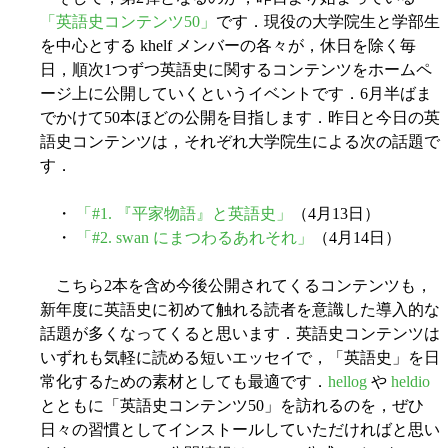
「英語史コンテンツ50」
です．現役の大学院生と学部生
を中心とする khelf メンバーの各々が，休日を除く毎
日，順次1つずつ英語史に関するコンテンツをホームペ
ージ上に公開していくというイベントです．6月半ばま
でかけて50本ほどの公開を目指します．昨日と今日の英
語史コンテンツは，それぞれ大学院生による次の話題で
す．
・
「#1. 『平家物語』と英語史」
（4月13日）
・
「#2. swan にまつわるあれそれ」
（4月14日）
こちら2本を含め今後公開されてくるコンテンツも，
新年度に英語史に初めて触れる読者を意識した導入的な
話題が多くなってくると思います．英語史コンテンツは
いずれも気軽に読める短いエッセイで，「英語史」を日
常化するための素材としても最適です．
hellog
や
heldio
とともに「英語史コンテンツ50」を訪れるのを，ぜひ
日々の習慣としてインストールしていただければと思い