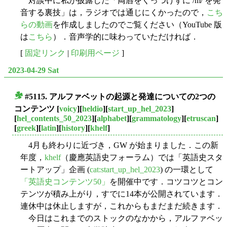
対談中に私が披露した「両唇をくっつけずに /m/ を発
音する裏技」は，ラジオでは通じにくかったので，
こち
らの動画
を作成しましたのでご覧ください（YouTube 版
は
こちら
）．音声学的に味わっていただければ．
[
固定リンク
|
印刷用ページ
]
2023-04-29 Sat
#5115. アルファベットの起源と発達についての2つの
■
コンテンツ
[
voicy
][
heldio
][
start_up_hel_2023
]
[
hel_contents_50_2023
][
alphabet
][
grammatology
][
etruscan
]
[
greek
][
latin
][
history
][
khelf
]
4月も終わりに近づき，GW が始まりました．この新
年度，
khelf
（慶應英語史フォーラム）では「英語史スタ
ートアップ」企画 (
cat:start_up_hel_2023
) の一環として
「英語史コンテンツ50」
を開催中です．コツコツとコン
テンツが積み上がり，すでに14本が公開されています．
連休中は休止しますが，これからもまだまだ続きます．
今日はこれまでのストックのなかから，アルファベッ