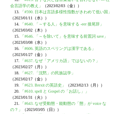
会言語学の教え」
（2023/02/03（金））
13.
「#590. 日本は言語多様性指数がきわめて低い国」
（2023/01/11（水））
14.
「#640. 「～する人」を意味する -eer 接尾辞」
（2023/03/02（木））
15.
「#646. 「～を除いて」を意味する前置詞 save」
（2023/03/08（水））
16.
「#606. 英語のスペリングは漢字である」
（2023/01/27（金））
17.
「#637. なぜ「アメリカ語」ではないの？」
（2023/02/27（月））
18.
「#627. 「沈黙」の民族誌学」
（2023/02/17（金））
19.
「#623. Brexit の英語史」
（2023/02/13（月））
20.
「#610. spell と Gospel の「お話し」」
（2023/01/31（火））
21.
「#643. なぜ受動態・能動態の「態」が voice な
の？」
（2023/03/05（日））