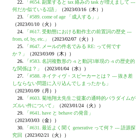
22.
「#654. 副業すると tax 絡みの task が増えまして ---
何だか似ている2語」
（2023/03/16（木））
23.
「#589. come of age 「成人する」」
（2023/01/10（火））
24.
「#617. 受動態における動作主の前置詞の歴史 ---
from, of, by, etc.」
（2023/02/07（火））
25.
「#647. メールの件名でみる RE: って何です
か？」
（2023/03/09（木））
26.
「#583. 名詞複数形の -s と動詞3単現の -s の歴史的
な関係は？」
（2023/01/04（水））
27.
「#588. ネイティヴ・スピーカーとは？ --- 抜き差
しならない問題に入り込んでしまったかも」
（2023/01/09（月））
28.
「#603. 菊地翔太先生ご提案の通時的パラダイムが
ズルい件について」
（2023/01/24（火））
29.
「#641. have と behave の発音」
（2023/03/03（金））
30.
「#631. 最近よく聞く generative って何？ --- 語源探
究回
（2023/02/21（火））