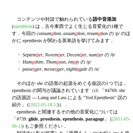
コンテンツや対談で触れられている
語中音添加
(
epenthesis
) は，古今東西でよく生じる音変化の1種で
す．今回の
consum
p
tion
,
assum
p
tion
,
resum
p
tion
の /p/ のほ
かに epenthesis が関わる英単語を挙げてみます．
・
Septem
b
er
,
Novem
b
er
,
Decem
b
er
,
num
b
er
の /b/
・
Ham
p
shire
,
Thom
p
son
,
em
p
ty
の /p/
・
passe
n
ger
,
messe
n
ger
,
nighti
n
gale
の /n/
そのほか
she
の語形の起源をめぐる仮説の1つでは，
epenthesis の関与が議論されています（cf. 「#4769.
she
の語源説 --- Laing and Lass による "Yod Epenthesis" 説の
紹介」 (
[2022-05-18-1]
)）．
epenthesis と関連するその他の音変化については
「#739.
glide
,
prosthesis
,
epenthesis
,
paragoge
」 (
[2011-05-
06-1]
) もご参照ください．