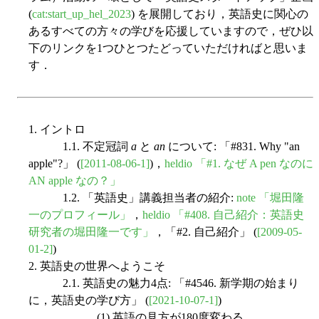
(
cat:start_up_hel_2023
) を展開しており，英語史に関心の
あるすべての方々の学びを応援していますので，ぜひ以
下のリンクを1つひとつたどっていただければと思いま
す．
1. イントロ
1.1. 不定冠詞
a
と
an
について: 「#831. Why "an
apple"?」 (
[2011-08-06-1]
)，
heldio 「#1. なぜ A pen なのに
AN apple なの？」
1.2. 「英語史」講義担当者の紹介:
note 「堀田隆
一のプロフィール」
，
heldio 「#408. 自己紹介：英語史
研究者の堀田隆一です」
，「#2. 自己紹介」 (
[2009-05-
01-2]
)
2. 英語史の世界へようこそ
2.1. 英語史の魅力4点: 「#4546. 新学期の始まり
に，英語史の学び方」 (
[2021-10-07-1]
)
(1) 英語の見方が180度変わる