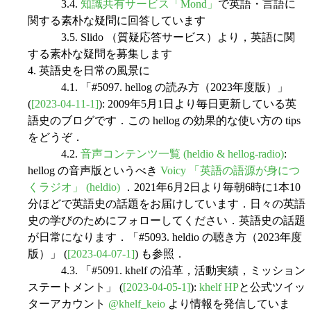
3.4.
知識共有サービス「Mond」
で英語・言語に
関する素朴な疑問に回答しています
3.5. Slido （質疑応答サービス）より，英語に関
する素朴な疑問を募集します
4. 英語史を日常の風景に
4.1. 「#5097. hellog の読み方（2023年度版）」
(
[2023-04-11-1]
): 2009年5月1日より毎日更新している英
語史のブログです．この hellog の効果的な使い方の tips
をどうぞ．
4.2.
音声コンテンツ一覧 (heldio & hellog-radio)
:
hellog の音声版というべき
Voicy 「英語の語源が身につ
くラジオ」 (heldio)
．2021年6月2日より毎朝6時に1本10
分ほどで英語史の話題をお届けしています．日々の英語
史の学びのためにフォローしてください．英語史の話題
が日常になります．「#5093. heldio の聴き方（2023年度
版）」 (
[2023-04-07-1]
) も参照．
4.3. 「#5091. khelf の沿革，活動実績，ミッション
ステートメント」 (
[2023-04-05-1]
):
khelf HP
と公式ツイッ
ターアカウント
@khelf_keio
より情報を発信していま