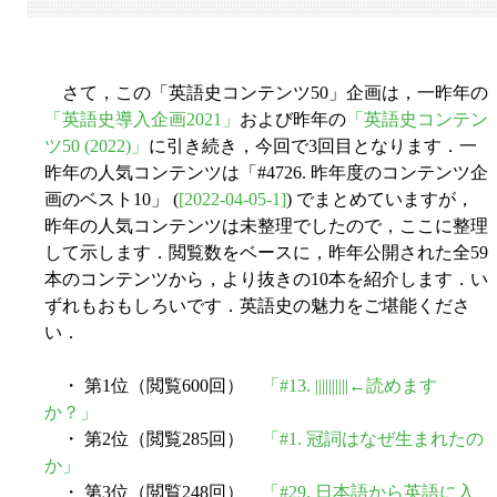
さて，この「英語史コンテンツ50」企画は，一昨年の
「英語史導入企画2021」
および昨年の
「英語史コンテン
ツ50 (2022)」
に引き続き，今回で3回目となります．一
昨年の人気コンテンツは「#4726. 昨年度のコンテンツ企
画のベスト10」 (
[2022-04-05-1]
) でまとめていますが，
昨年の人気コンテンツは未整理でしたので，ここに整理
して示します．閲覧数をベースに，昨年公開された全59
本のコンテンツから，より抜きの10本を紹介します．い
ずれもおもしろいです．英語史の魅力をご堪能くださ
い．
・ 第1位（閲覧600回）
「#13. ||||||||||←読めます
か？」
・ 第2位（閲覧285回）
「#1. 冠詞はなぜ生まれたの
か」
・ 第3位（閲覧248回）
「#29. 日本語から英語に入