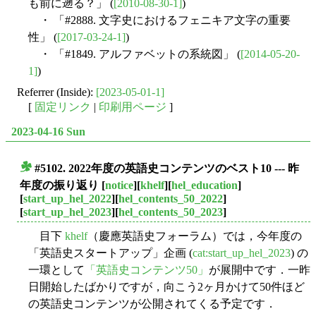
も前に遡る？」 (
[2010-08-30-1]
)
・ 「#2888. 文字史におけるフェニキア文字の重要
性」 (
[2017-03-24-1]
)
・ 「#1849. アルファベットの系統図」 (
[2014-05-20-
1]
)
Referrer (Inside):
[2023-05-01-1]
[
固定リンク
|
印刷用ページ
]
2023-04-16 Sun
#5102. 2022年度の英語史コンテンツのベスト10 --- 昨
■
年度の振り返り
[
notice
][
khelf
][
hel_education
]
[
start_up_hel_2022
][
hel_contents_50_2022
]
[
start_up_hel_2023
][
hel_contents_50_2023
]
目下
khelf
（慶應英語史フォーラム）では，今年度の
「英語史スタートアップ」企画 (
cat:start_up_hel_2023
) の
一環として
「英語史コンテンツ50」
が展開中です．一昨
日開始したばかりですが，向こう2ヶ月かけて50件ほど
の英語史コンテンツが公開されてくる予定です．