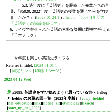
5.3. 過年度に「英語史」を履修した先輩たちの言
葉: 「#5020. 2022年度，英語史の授業を通じて何を学び
ましたか？」 (
[2023-01-24-1]
)，
heldio 「#607. 1年間の
「英語史」の講義を終えて」
6. ライヴで寄せられた英語の素朴な疑問に即興で答える
「千本ノック」
今年度も楽しい英語史ライフを！
Referrer (Inside):
[2024-01-01-1]
[
固定リンク
|
印刷用ページ
]
2023-04-12 Wed
#5098. 英語史を学び始めようと思っている方へ hellog
■
と heldio のお薦め回一覧（2023年度版）
[
voicy
][
heldio
]
[
hel_education
][
link
][
notice
][
elt
][
etymology
][
french
]
[
start_up_hel_2023
]