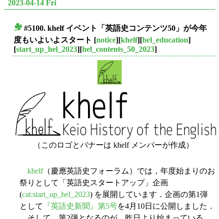
2023-04-14 Fri
#5100. khelf イベント「英語史コンテンツ50」が今年
■
度もいよいよスタート
[
notice
][
khelf
][
hel_education
]
[
start_up_hel_2023
][
hel_contents_50_2023
]
（このロゴとバナーは khelf メンバーが作成）
khelf
（慶應英語史フォーラム）では，年度始まりのお
祭りとして「英語史スタートアップ」企画
(
cat:start_up_hel_2023
) を展開しています．企画の第1弾
として
『英語史新聞』第5号
を4月10日に公開しました．
そして，第2弾となるのが，昨日より始まっている