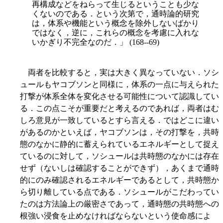
再構成などをねらって生じるということも少な
くないのである．という次第で，通時論的研究
は，体系や機能という概念を除外しないばかり
ではなく，逆に，これらの概念を考慮に入れな
いかぎり不完全なのだ．」 (168--69)
両者を比較すると，実は大きく異なっていない．ソシ
ュールもヤコブソンと同様に，体系の一点に与えられた
打撃が体系全体を変化させる可能性について認識してい
る．この点こそが重要だと考えるのであれば，両者はむ
しろ意見が一致しているとすら言える．ではどこに違い
があるのかといえば，ヤコブソンは，その打撃を，共時
態のなかに静的に蓄えられているエネルギーとして捉え
ているのに対して，ソシュールは共時態のなかには存在
せず（ないしは確認することができず），あくまで通時
的にのみ確認されるエネルギーであるとして，共時態か
ら切り離している点である．ソシュールがこだわってい
たのは方法論上の厳密さであって，通時態の共時態への
根強い浸食を止めなければならないという使命感によ