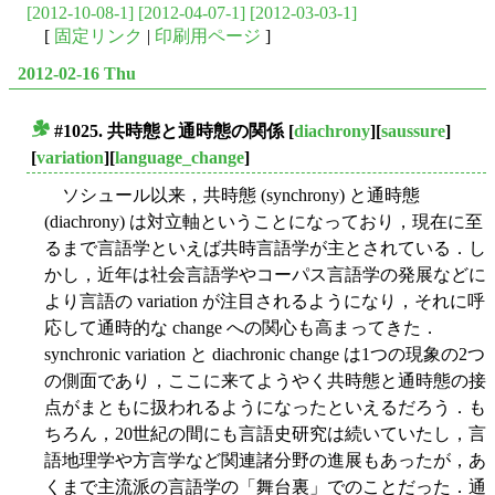
[2012-10-08-1]
[2012-04-07-1]
[2012-03-03-1]
[
固定リンク
|
印刷用ページ
]
2012-02-16 Thu
#1025. 共時態と通時態の関係
[
diachrony
][
saussure
]
■
[
variation
][
language_change
]
ソシュール以来，共時態 (synchrony) と通時態
(diachrony) は対立軸ということになっており，現在に至
るまで言語学といえば共時言語学が主とされている．し
かし，近年は社会言語学やコーパス言語学の発展などに
より言語の variation が注目されるようになり，それに呼
応して通時的な change への関心も高まってきた．
synchronic variation と diachronic change は1つの現象の2つ
の側面であり，ここに来てようやく共時態と通時態の接
点がまともに扱われるようになったといえるだろう．も
ちろん，20世紀の間にも言語史研究は続いていたし，言
語地理学や方言学など関連諸分野の進展もあったが，あ
くまで主流派の言語学の「舞台裏」でのことだった．通