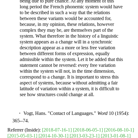
being due to pure chance. At any moment of this
long period the French phonemic system would have
to be described in such a way that the relations
between these variants would be accounted for,
because, in my opinion, these relations, however
complex they may be, are themselves part of the
system. What therefore in the history of a linguistic
system appears as a change will in a synchronic
description appear as a more or less free variation
between different forms of expression, equally
admissible within the system. Let it be added that this
statement cannot be reversed: every free variation
within the system will not, in the time dimension,
correspond to a change. It is important to stress this
aspect of systems, because without admitting a fair
latitude of variation within a system, it is difficult to
see how structures could change at all.
・ Vogt, Hans. "Contact of Languages."
Word
10 (1954):
365--74.
Referrer (Inside):
[2018-07-16-1]
[2018-06-05-1]
[2016-08-10-1]
[2015-05-03-1]
[2014-10-30-1]
[2013-03-23-1]
[2013-01-08-1]