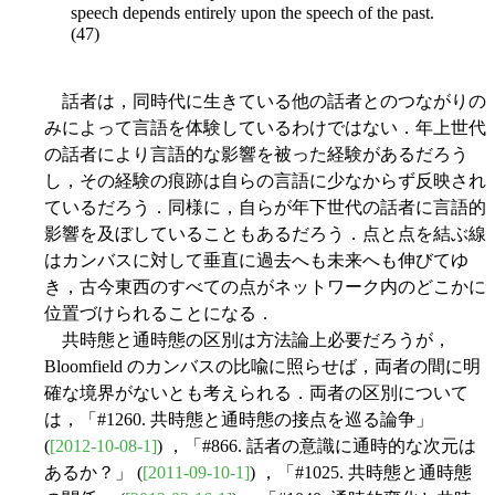
speech depends entirely upon the speech of the past.
(47)
話者は，同時代に生きている他の話者とのつながりの
みによって言語を体験しているわけではない．年上世代
の話者により言語的な影響を被った経験があるだろう
し，その経験の痕跡は自らの言語に少なからず反映され
ているだろう．同様に，自らが年下世代の話者に言語的
影響を及ぼしていることもあるだろう．点と点を結ぶ線
はカンバスに対して垂直に過去へも未来へも伸びてゆ
き，古今東西のすべての点がネットワーク内のどこかに
位置づけられることになる．
共時態と通時態の区別は方法論上必要だろうが，
Bloomfield のカンバスの比喩に照らせば，両者の間に明
確な境界がないとも考えられる．両者の区別について
は，「#1260. 共時態と通時態の接点を巡る論争」
(
[2012-10-08-1]
) ，「#866. 話者の意識に通時的な次元は
あるか？」 (
[2011-09-10-1]
) ，「#1025. 共時態と通時態