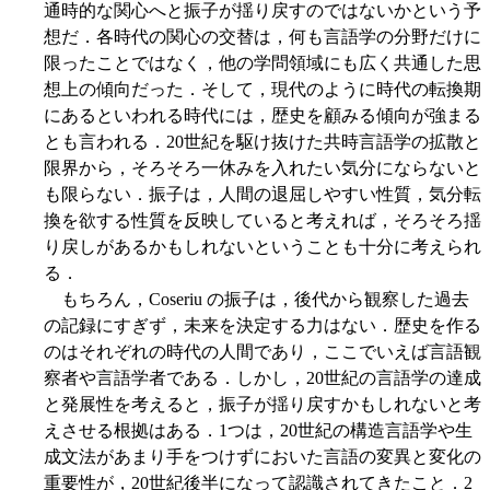
通時的な関心へと振子が揺り戻すのではないかという予
想だ．各時代の関心の交替は，何も言語学の分野だけに
限ったことではなく，他の学問領域にも広く共通した思
想上の傾向だった．そして，現代のように時代の転換期
にあるといわれる時代には，歴史を顧みる傾向が強まる
とも言われる．20世紀を駆け抜けた共時言語学の拡散と
限界から，そろそろ一休みを入れたい気分にならないと
も限らない．振子は，人間の退屈しやすい性質，気分転
換を欲する性質を反映していると考えれば，そろそろ揺
り戻しがあるかもしれないということも十分に考えられ
る．
もちろん，Coseriu の振子は，後代から観察した過去
の記録にすぎず，未来を決定する力はない．歴史を作る
のはそれぞれの時代の人間であり，ここでいえば言語観
察者や言語学者である．しかし，20世紀の言語学の達成
と発展性を考えると，振子が揺り戻すかもしれないと考
えさせる根拠はある．1つは，20世紀の構造言語学や生
成文法があまり手をつけずにおいた言語の変異と変化の
重要性が，20世紀後半になって認識されてきたこと．2