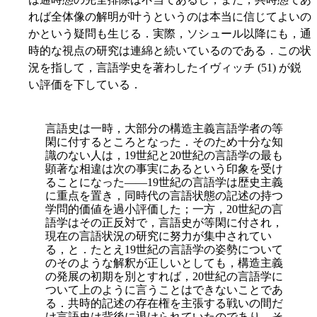
れば全体像の解明が叶うというのは本当に信じてよいの
かという疑問も生じる．実際，ソシュール以降にも，通
時的な視点の研究は連綿と続いているのである．この状
況を指して，言語学史を著わしたイヴィッチ (51) が鋭
い評価を下している．
言語史は一時，大部分の構造主義言語学者の等
閑に付するところとなった．そのため十分な知
識のない人は，19世紀と20世紀の言語学の最も
顕著な相違は次の事実にあるという印象を受け
ることになった――19世紀の言語学は歴史主義
に重点を置き，同時代の言語状態の記述の持つ
学問的価値を過小評価した；一方，20世紀の言
語学はその正反対で，言語史が等閑に付され，
現在の言語状況の研究に努力が集中されてい
る，と．たとえ19世紀の言語学の姿勢について
のそのような解釈が正しいとしても，構造主義
の発展の初期を別とすれば，20世紀の言語学に
ついて上のように言うことはできないことであ
る．共時的記述の存在権を主張する戦いの間だ
け言語史は背後に退けられていたのであり，そ