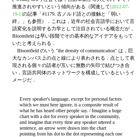
推進されやすいという傾向がある（関連して
[2012-07-
19-1]
の記事「#1179. 古ノルド語との接触と「弱い
絆」」も参照）．これは，近年の社会言語学において言
語変化を説明する力学として注目されている概念だが，
Bloomfield は早い段階でその基本的なアイデアをもって
いたと考えられる．
Bloomfield のいう "the density of communication" は，巨
大なカンバス上の点と線により表わされる．点として表
現される個々の話者が互いに無数の矢印で結びつき合
い，言語共同体のネットワークを構成しているというイ
メージだ．
Every speaker's language, except for personal factors
which we must here ignore, is a composite result of
what he has heard other people say. / Imagine a huge
chart with a dot for every speaker in the community,
and imagine that every time any speaker uttered a
sentence, an arrow were drawn into the chart
pointing from his dot to the dot representing each one