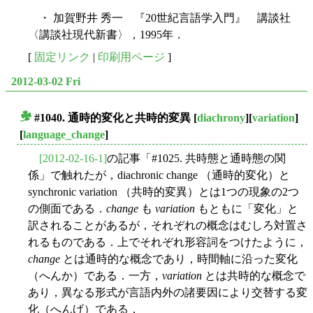
・ 加賀野井 秀一 『20世紀言語学入門』 講談社
〈講談社現代新書〉，1995年．
[
固定リンク
|
印刷用ページ
]
2012-03-02 Fri
#1040. 通時的変化と共時的変異
[
diachrony
][
variation
]
■
[
language_change
]
[2012-02-16-1]
の記事「#1025. 共時態と通時態の関
係」で触れたが，diachronic change （通時的変化）と
synchronic variation （共時的変異）とは1つの現象の2つ
の側面である．
change
も
variation
もともに「変化」と
訳されることがあるが，それぞれの概念はむしろ対置さ
れるものである．上でそれぞれ形容詞をつけたように，
change
とは通時的な概念であり，時間軸に沿った変化
（へんか）である．一方，
variation
とは共時的な概念で
あり，異なる形式が言語内外の諸要因により交替する変
化（へんげ）である．