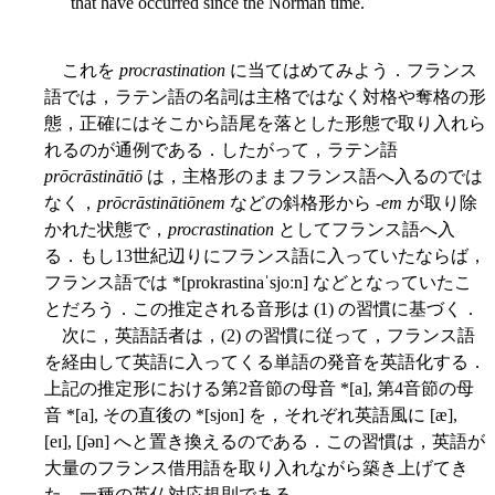
that have occurred since the Norman time.
これを
procrastination
に当てはめてみよう．フランス
語では，ラテン語の名詞は主格ではなく対格や奪格の形
態，正確にはそこから語尾を落とした形態で取り入れら
れるのが通例である．したがって，ラテン語
prōcrāstinātiō
は，主格形のままフランス語へ入るのでは
なく，
prōcrāstinātiōnem
などの斜格形から -
em
が取り除
かれた状態で，
procrastination
としてフランス語へ入
る．もし13世紀辺りにフランス語に入っていたならば，
フランス語では *[prokrastinaˈsjoːn] などとなっていたこ
とだろう．この推定される音形は (1) の習慣に基づく．
次に，英語話者は，(2) の習慣に従って，フランス語
を経由して英語に入ってくる単語の発音を英語化する．
上記の推定形における第2音節の母音 *[a], 第4音節の母
音 *[a], その直後の *[sjon] を，それぞれ英語風に [æ],
[eɪ], [ʃən] へと置き換えるのである．この習慣は，英語が
大量のフランス借用語を取り入れながら築き上げてき
た，一種の英仏対応規則である．