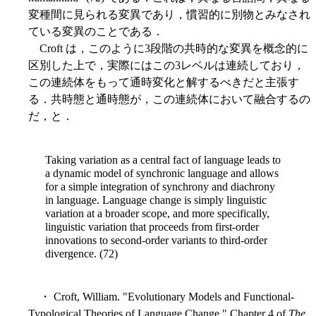
変種間に見られる変異であり，慣習的に別物とみなされ
ている変異のことである．
Croft は，このように3段階の共時的な変異を概念的に
区別した上で，実際にはこの3レベルは連続しており，
この連続体をもって通時変化と解するべきだと主張す
る．共時態と通時態が，この連続体において融合するの
だ，と．
Taking variation as a central fact of language leads to
a dynamic model of synchronic language and allows
for a simple integration of synchrony and diachrony
in language. Language change is simply linguistic
variation at a broader scope, and more specifically,
linguistic variation that proceeds from first-order
innovations to second-order variants to third-order
divergence. (72)
・ Croft, William. "Evolutionary Models and Functional-
Typological Theories of Language Change." Chapter 4 of
The