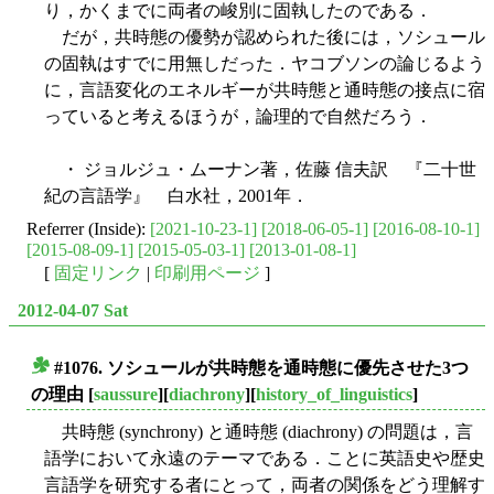
り，かくまでに両者の峻別に固執したのである．
だが，共時態の優勢が認められた後には，ソシュール
の固執はすでに用無しだった．ヤコブソンの論じるよう
に，言語変化のエネルギーが共時態と通時態の接点に宿
っていると考えるほうが，論理的で自然だろう．
・ ジョルジュ・ムーナン著，佐藤 信夫訳 『二十世
紀の言語学』 白水社，2001年．
Referrer (Inside):
[2021-10-23-1]
[2018-06-05-1]
[2016-08-10-1]
[2015-08-09-1]
[2015-05-03-1]
[2013-01-08-1]
[
固定リンク
|
印刷用ページ
]
2012-04-07 Sat
#1076. ソシュールが共時態を通時態に優先させた3つ
■
の理由
[
saussure
][
diachrony
][
history_of_linguistics
]
共時態 (synchrony) と通時態 (diachrony) の問題は，言
語学において永遠のテーマである．ことに英語史や歴史
言語学を研究する者にとって，両者の関係をどう理解す