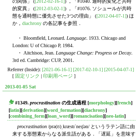
の関係」 (
[2012-02-16-1]
) ，「#1040. 通時的変化と共時
的変異」 (
[2012-03-02-1]
) ，「#1076. ソシュールが共時
態を通時態に優先させた3つの理由」 (
[2012-04-07-1]
) ほ
か，
diachrony
の各記事を参照．
・ Bloomfield, Leonard.
Language
. 1933. Chicago and
London: U of Chicago P, 1984.
・ Aitchison, Jean.
Language Change: Progress or Decay
.
3rd ed. Cambridge: CUP, 2001.
Referrer (Inside):
[2021-06-16-1]
[2017-02-10-1]
[2015-04-07-1]
[
固定リンク
|
印刷用ページ
]
2013-01-05 Sat
#1349.
procrastination
の生成過程
[
morphology
][
french
]
■
[
latin
][
derivation
][
word_formation
][
diachrony
]
[
combining_form
][
loan_word
][
romancisation
][
neo-latin
]
procrastination
/prə(ʊ)ˌkræstɪˈneɪʃən/ というラテン語に由
来する形態素からなる派生語がある．「遅延」を意味す