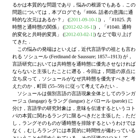
るかは本質的な問題であり，悩みの根源でもある．この
問題については，本ブログでも「#866. 話者の意識に通
時的な次元はあるか？」 (
[2011-09-10-1]
) ，「#1025. 共
時態と通時態の関係」 (
[2012-02-16-1]
) ，「#1040. 通時
的変化と共時的変異」 (
[2012-03-02-1]
) などで取り上げ
てきた．
この悩みの発端はといえば，近代言語学の祖とも言わ
れる ソシュール (Ferdinand de Saussure; 1857--1913) が，
言語研究においては共時態を通時態に優先させなければ
ならないと主張したことに遡る．今回は，問題の原点に
立ち戻って，ソシュールがなぜ共時態を優先すべきと考
えたのか，町田 (55--59) に従って考えてみたい．
ソシュールは個別言語の言語現象全体としてのランガ
ージュ (langage) をラング (langue) とパロール (parole) に
分け，言語学の研究対象は，意味を伝達するというコト
バの本質に関わるラングに限るべきだと主張した．ただ
し，ラングそのものが通時態を排除するというわけでは
なく，むしろラングには本質的に時間性が備わっている
ということが認められている．その証拠の1つとして，