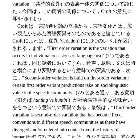
variation （共時的変異）の表裏一体の関係について論じ
た．今回は，この両者の関係について，Croft の意見に
耳を傾けよう．
Croft は，言語進化論の立場から，言語変化とは，広
い観点からみた言語変異そのものであると論じている．
Croft によれば，変異 (variation) には3つのレベルが区別
される．まず，"First-order variation is the variation that
occurs in individual occasions of language use" (71) である．
これは，同じ話者においてすら，音声，意味，文法は時
と場合により変動するという意味での変異である．次
に，"Second-order variation is built on first-order variation:
certain first-order variant productions take on sociolinguistic
value in the speech community" (72) とある通り，ある変項
（例えば
hunting
vs
huntin'
）が社会言語学的な意味合い
をもつという意味での変異である．最後は，"Third-order
variation is second-order variation that has become fixed
conventions in different speech communities as these have
diverged and/or entered into contact over the history of
humankind" (72) である．これは，異なる言語間，異なる