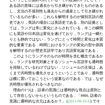
ある語の意味には過去から引き継がれてきたものがある
し，文法の不規則性も過去からの遺産として引き継がれ
ているものが多い．これらを解明するのが個別言語の歴
史であり，英語の場合には英語史である．別の証拠とし
ては，ラングは常に変化にさらされている．今この瞬間
にも英語や日本語は変化を遂げており，ラングは一瞬た
りとも静的ではない．ラングにとって時間と変化は本質
的な要素である．時間におけるラングの変化の型や原因
を解明するのが歴史言語学であり言語変化論である．
このようにラングそのものが時間を含む概念であるか
ら，ラングを研究対象とするソシュール言語学も通時態
を排除しているわけではない．ソシュールの主張は，あ
くまで共時態を優先させようということであり，通時態
は横に置いておこうという提案なのである．では，なぜ
共時態が優先されるべきなのか．
理由の1つは，話者の意識には通時的な視点は原則と
して存在しないからというものである．「#866. 話者の
意識に通時的な次元はあるか？」 (
[2011-09-10-1]
) でそ