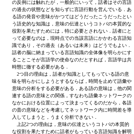
の反例には触れたが，一般的にいって，話者はその言語
の過去の状態などを知らずに言語行動を営んでいる．あ
る語の発音や意味がかつてはどうだったこうだったとい
う語史的な知識は，意味の伝達というコトバの本質的な
役割を果たすためには，特に必要とされない．話者にと
って必要なのは，現時点での当該言語にかかわる言語知
識であり，その過去（あるいは未来）はどうでもよい．
話者の脳に納まっている言語知識の全体像を明らかにす
ることこそが言語学の使命なのだとすれば，言語学は共
時態に徹する必要がある．
2つ目の理由は，話者が知識としてもっている語の意
味を明らかにしようとするならば，時間を止めて語彙や
意味の分析をする必要がある．ある語の意味は，他の関
連する語の意味との関係，すなわち語彙ネットワークの
なかにおける位置によって決まってくるのだから，各語
の昔の意味などを考慮してネットワーク内に時間差を導
入してしまうと，うまく分析できない．
上記2つの理由は，意味の伝達というコトバの本質的
な役割を果たすために話者がもっている言語知識を解明