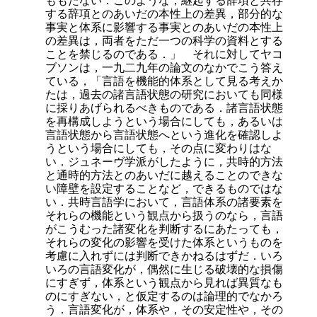
ももたない．このような，継起する辞項と共存
する辞項とのあいだの本性上の差異，部分的な
事実と体系に影響する事実とのあいだの本性上
の差異は，両者をただ一つの科学の資料とする
ことを禁じるのである．」 それに対してヤコ
ブソンは，一九二九年の論文のなかでこう答え
ている，「言語を機能的体系として見る考えか
たは，過去の諸言語状態の研究においても同様
に採りあげられるべきものである．諸言語状態
を再構成しようという場合にしても，あるいは
言語状態から言語状態へという進化を確認しよ
うという場合にしても，その点に変わりはな
い．ジュネーヴ学派がしたように，共時的方法
と通時的方法とのあいだに越えることのできな
い障壁を設定することなど，できるものではな
い．共時言語学において，言語体系の諸要素を
それらの機能という観点から扱うのなら，言語
がこうむった諸変化を判断するにあたっても，
それらの変化の影響を受けた体系というものを
考慮に入れずには判断できかねるはずだ．いろ
いろの言語変化が，偶然に生じる破壊的な損傷
にすぎず，体系という観点から見れば異質なも
のにすぎない，と仮定するのは論理的でなかろ
う．言語変化が，体系や，その安定性や，その