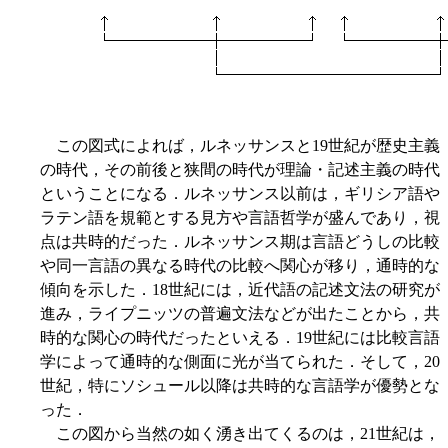
この図式によれば，ルネッサンスと19世紀が歴史主義
の時代，その前後と狭間の時代が理論・記述主義の時代
ということになる．ルネッサンス以前は，ギリシア語や
ラテン語を規範とする見方や言語哲学が盛んであり，視
点は共時的だった．ルネッサンス期は言語どうしの比較
や同一言語の異なる時代の比較へ関心が移り，通時的な
傾向を示した．18世紀には，近代語の記述文法の研究が
進み，ライプニッツの普遍文法などが出たことから，共
時的な関心の時代だったといえる．19世紀には比較言語
学によって通時的な側面に光が当てられた．そして，20
世紀，特にソシュール以降は共時的な言語学が優勢とな
った．
この図から当然の如く湧き出てくるのは，21世紀は，