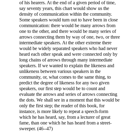
of his hearers. At the end of a given period of time,
say seventy years, this chart would show us the
density of communication within the community.
Some speakers would turn out to have been in close
communication: there would be many arrows from
one to the other, and there would be many series of
arrows connecting them by way of one, two, or three
intermediate speakers. At the other extreme there
would be
widely separated speakers who had never
heard each other speak and were connected only by
long chains of arrows through many intermediate
speakers. If we wanted to explain the likeness and
unlikeness between various speakers in the
community, or, what comes to the same thing, to
predict the degree of likeness for any two given
speakers, our first step would be to count and
evaluate the arrows and series of arrows connecting
the dots. We shall see in a moment that this would be
only the first step; the reader of this book, for
instance, is more likely to repeat a speech-form
which he has heard, say, from a lecturer of great
fame, than one which he has heard from a street-
sweeper. (46--47)