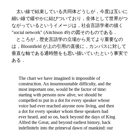
太い線で結束している共同体どうしが，今度は互いに
細い線で緩やかに結びついており，全体として世界がつ
ながっているというイメージは，社会言語学者の描く
"social network" (Aitchison 49) の図そのものである．
ところが，歴史言語学の立場から見てより重要なの
は，Bloomfield が上の引用の直後に，カンバスに対して
垂直な軸である通時態をも思い描いていたという事実で
ある．
The chart we have imagined is impossible of
construction. An insurmountable difficulty, and the
most important one, would be the factor of time:
starting with persons now alive, we should be
compelled to put in a dot for every speaker whose
voice had ever reached anyone now living, and then
a dot for every speaker whom these speakers had
ever heard, and so on, back beyond the days of King
Alfred the Great, and beyond earliest history, back
indefinitely into the primeval dawn of mankind: our