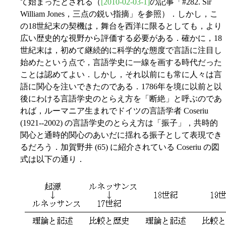
て始まったとされる（
[2010-02-03-1]
の記事「#282. Sir
William Jones，三点の鋭い指摘」を参照）．しかし，こ
の18世紀末の契機は，舞台を西洋に限るとしても，より
広い歴史的な視野から評価する必要がある．確かに，18
世紀末は，初めて継続的に科学的な態度で言語に注目し
始めたという点で，言語学史に一線を画する時代だった
ことは認めてよい．しかし，それ以前にも常に人々は言
語に関心を注いできたのである．1786年を境に以前と以
後にわける言語学史のとらえ方を「断絶」と呼ぶのであ
れば，ルーマニア生まれでドイツの言語学者 Coseriu
(1921--2002) の言語学史のとらえ方は「振子」，共時的
関心と通時的関心のあいだに揺れる振子として表現でき
るだろう．加賀野井 (65) に紹介されている Coseriu の図
式は以下の通り．