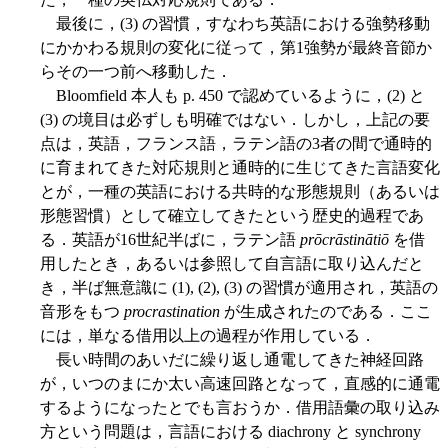
最後に，(3) の習慣，すなわち英語における強勢移動
にかかわる規則の変化に従って，第1強勢が最終音節か
らその一つ前へ移動した．
Bloomfield 本人も p. 450 で認めているように，(2) と
(3) の境目は必ずしも明確ではない．しかし，上記の要
点は，英語，フランス語，ラテン語の3者の間で通時的
に育まれてきた対応規則と通時的に生じてきた言語変化
とが，一種の英語における共時的な形態規則（あるいは
形態習慣）として確立してきたという歴史的過程であ
る．英語が16世紀半ばに，ラテン語
prōcrāstinātiō
を借
用したとき，あるいは参照して自言語に取り込んだと
き，半ば無意識に (1), (2), (3) の習慣が適用され，英語の
音形をもつ
procrastination
が生成されたのである．ここ
には，単なる借用以上の過程が作用している．
長い時間のあいだに繰り返し通電してきた神経回路
が，いつのまにか太い高速回路となって，直感的に通電
するようになったとでも言おうか．借用語彙の取り込み
方という問題は，言語における diachrony と synchrony