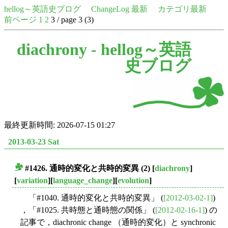
hellog～英語史ブログ
ChangeLog 最新
カテゴリ最新
前ページ
1
2
3 / page 3 (3)
diachrony -
hellog～英語
史ブログ
最終更新時間: 2026-07-15 01:27
2013-03-23 Sat
#1426. 通時的変化と共時的変異 (2)
[
diachrony
]
■
[
variation
][
language_change
][
evolution
]
「#1040. 通時的変化と共時的変異」 (
[2012-03-02-1]
)
，「#1025. 共時態と通時態の関係」 (
[2012-02-16-1]
) の
記事で，diachronic change （通時的変化）と synchronic