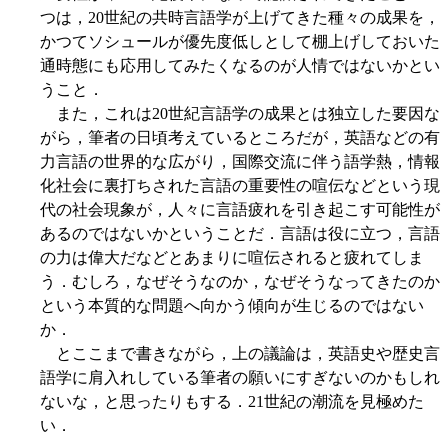
つは，20世紀の共時言語学が上げてきた種々の成果を，
かつてソシュールが優先度低しとして棚上げしておいた
通時態にも応用してみたくなるのが人情ではないかとい
うこと．
また，これは20世紀言語学の成果とは独立した要因な
がら，筆者の日頃考えているところだが，英語などの有
力言語の世界的な広がり，国際交流に伴う語学熱，情報
化社会に裏打ちされた言語の重要性の喧伝などという現
代の社会現象が，人々に言語疲れを引き起こす可能性が
あるのではないかということだ．言語は役に立つ，言語
の力は偉大だなどとあまりに喧伝されると疲れてしま
う．むしろ，なぜそうなのか，なぜそうなってきたのか
という本質的な問題へ向かう傾向が生じるのではない
か．
とここまで書きながら，上の議論は，英語史や歴史言
語学に肩入れしている筆者の願いにすぎないのかもしれ
ないな，と思ったりもする．21世紀の潮流を見極めた
い．