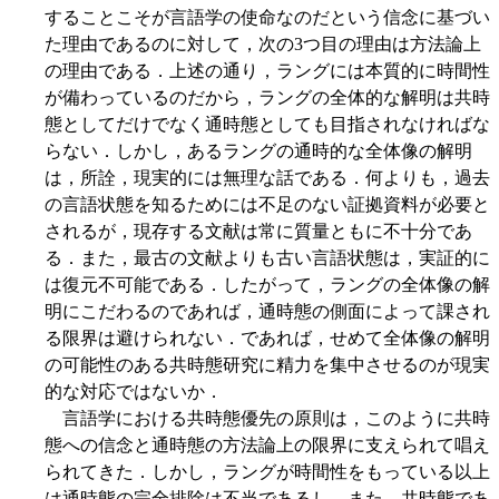
することこそが言語学の使命なのだという信念に基づい
た理由であるのに対して，次の3つ目の理由は方法論上
の理由である．上述の通り，ラングには本質的に時間性
が備わっているのだから，ラングの全体的な解明は共時
態としてだけでなく通時態としても目指されなければな
らない．しかし，あるラングの通時的な全体像の解明
は，所詮，現実的には無理な話である．何よりも，過去
の言語状態を知るためには不足のない証拠資料が必要と
されるが，現存する文献は常に質量ともに不十分であ
る．また，最古の文献よりも古い言語状態は，実証的に
は復元不可能である．したがって，ラングの全体像の解
明にこだわるのであれば，通時態の側面によって課され
る限界は避けられない．であれば，せめて全体像の解明
の可能性のある共時態研究に精力を集中させるのが現実
的な対応ではないか．
言語学における共時態優先の原則は，このように共時
態への信念と通時態の方法論上の限界に支えられて唱え
られてきた．しかし，ラングが時間性をもっている以上
は通時態の完全排除は不当であるし，また，共時態であ