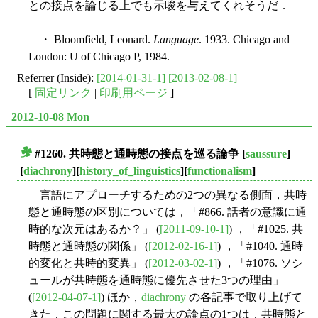
との接点を論じる上でも示唆を与えてくれそうだ．
・ Bloomfield, Leonard.
Language
. 1933. Chicago and
London: U of Chicago P, 1984.
Referrer (Inside):
[2014-01-31-1]
[2013-02-08-1]
[
固定リンク
|
印刷用ページ
]
2012-10-08 Mon
#1260. 共時態と通時態の接点を巡る論争
[
saussure
]
■
[
diachrony
][
history_of_linguistics
][
functionalism
]
言語にアプローチするための2つの異なる側面，共時
態と通時態の区別については，「#866. 話者の意識に通
時的な次元はあるか？」 (
[2011-09-10-1]
) ，「#1025. 共
時態と通時態の関係」 (
[2012-02-16-1]
) ，「#1040. 通時
的変化と共時的変異」 (
[2012-03-02-1]
) ，「#1076. ソシ
ュールが共時態を通時態に優先させた3つの理由」
(
[2012-04-07-1]
) ほか，
diachrony
の各記事で取り上げて
きた．この問題に関する最大の論点の1つは，共時態と