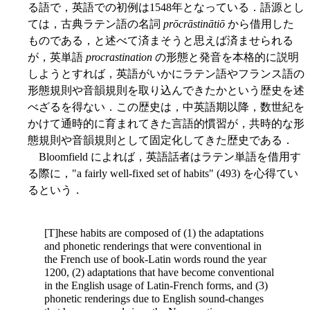
る語で，英語での初例は1548年となっている．語源とし
ては，古典ラテン語の名詞
prōcrāstinātiō
から借用した
ものである，と述べて済まそうと思えば済ませられる
が，英単語
procrastination
の形態と発音を本格的に説明
しようとすれば，英語がいかにラテン語やフランス語の
形態規則や音韻規則を取り込んできたかという歴史を述
べざるを得ない．この歴史は，中英語期以降，数世紀を
かけて通時的に育まれてきた言語的慣習が，共時的な形
態規則や音韻規則として固定化してきた歴史である．
Bloomfield によれば，英語話者はラテン単語を借用す
る際に，"a fairly well-fixed set of habits" (493) を心得てい
るという．
[T]hese habits are composed of (1) the adaptations
and phonetic renderings that were conventional in
the French use of book-Latin words round the year
1200, (2) adaptations that have become conventional
in the English usage of Latin-French forms, and (3)
phonetic renderings due to English sound-changes