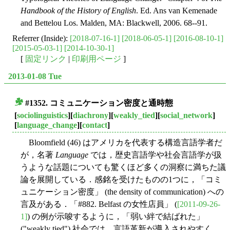
Handbook of the History of English
. Ed. Ans van Kemenade
and Bettelou Los. Malden, MA: Blackwell, 2006. 68--91.
Referrer (Inside):
[2018-07-16-1]
[2018-06-05-1]
[2016-08-10-1]
[2015-05-03-1]
[2014-10-30-1]
[
固定リンク
|
印刷用ページ
]
2013-01-08 Tue
#1352. コミュニケーション密度と通時態
■
[
sociolinguistics
][
diachrony
][
weakly_tied
][
social_network
]
[
language_change
][
contact
]
Bloomfield (46) はアメリカを代表する構造言語学者だ
が，名著
Language
では，歴史言語学や社会言語学が扱
うような話題についても驚くほど多くの洞察に満ちた議
論を展開している．感銘を受けたものの1つに，「コミ
ュニケーション密度」 (the density of communication) への
言及がある．「#882. Belfast の女性店員」 (
[2011-09-26-
1]
) の例が示唆するように，「弱い絆で結ばれた」
("weakly tied") 社会では，言語革新が導入されやすく，