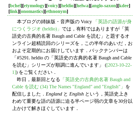
[
bchel
][
etymology
][
voicy
][
heldio
][
helwa
][
anglo-saxon
][
kdee
]
[
link
][
onomastics
][
ethnonym
]
本ブログの姉妹版・音声版の Voicy
「英語の語源が身
につくラジオ (heldio)」
では，有料ではありますが「英
語史の古典的名著 Baugh and Cable を読む」と題するオ
ンライン超精読回のシリーズを，この半年のあいだ，お
およそ定期的にお届けしています．バックナンバーは
「#5291. heldio の「英語史の古典的名著 Baugh and Cable
を読む」シリーズが順調に進んでいます」 (
[2023-10-22-
1]
) をご覧ください．
昨日，最新回となる
「英語史の古典的名著 Baugh and
Cable を読む (34) The Names "England" and "English"」
を
配信しました．
England
と
English
という，英語史上き
わめて重要な語の語源に迫る半ページ弱の文章を30分以
上かけて解きほぐしています．