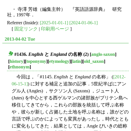
・ 寺澤 芳雄（編集主幹） 『英語語源辞典』 研究
社，1997年．
Referrer (Inside):
[2025-01-01-1]
[2024-01-06-1]
[
固定リンク
|
印刷用ページ
]
2013-04-02 Tue
#1436.
English
と
England
の名称 (2)
[
anglo-saxon
]
■
[
history
][
toponymy
][
etymology
][
latin
][
old_saxon
]
[
ethnonym
]
今回は，「#1145.
English
と
England
の名称」 (
[2012-
06-15-1]
) に対する補足と追加の記事．5世紀半ばにアン
グル人 (Angles) ，サクソン人 (Saxons) ，ジュート人
(Jutes) を中心とする西ゲルマンの諸部族がブリテン島へ
移住してきてから，これらの部族を統括して呼ぶ名称
や，彼らが新しく占拠した土地を呼ぶ名称は，誰がどの
言語で呼ぶのかによっても変異があったし，時代ととも
に変化もしてきた．結果としては，Angle びいきの総称