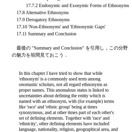
17.7.2 Endonymic and Exonymic Forms of Ethnonyms
17.8 Alternative Ethnonyms
17.9 Derogatory Ethnonyms
17.10 'Non-Ethnonyms' and 'Ethnonymic Gaps'
17.11 Summary and Conclusion
最後の "Summary and Conclusion" を引用し，この分野
の魅力を垣間見ておこう．
In this chapter I have tried to show that while
'ethnonym' is a commonly used term among
onomastic scholars, not all regard ethnonyms as
proper names. This anomalous status is linked to
uncertainties about defining the entity which is
named with an ethnonym, with (for example) terms
like 'race' and 'ethnic group' being at times
synonymous, and at other times part of each other's
set of defining elements. Together with 'race' and
'ethnicity', other defining elements have included
language, nationality, religion, geographical area, and