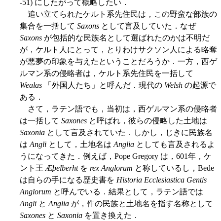
-51) にしたがって概略したい．
追い立てられたケルト系先住民は，この野蛮な部族の
集合を一括して
Saxons
として言及していた．なぜ
Saxons
が包括的な民族名として選ばれたのかは不明だ
が，ケルト人にとって，とりわけサクソン人による略奪
が悪夢の印象を与えたということだろうか．一方，西ゲ
ルマン系の侵略者は，ケルト系先住民を一括して
Wealas
「外国人たち」と呼んだ．現代の
Welsh
の起源で
ある．
さて，ラテン語でも，当初は，西ゲルマン系の侵略者
は一括して
Saxones
と呼ばれ，彼らの侵略した土地は
Saxonia
として言及されていた．しかし，じきに民族名
は
Angli
として，土地名は
Anglia
としても言及されるよ
うになってきた．例えば，Pope Gregory は，601年，ケ
ント王
Æþelberht
を
rex Anglorum
と称しているし，Bede
は自らの手になる歴史書を
Historia Ecclesiastica Gentis
Anglorum
と呼んでいる．結果として，ラテン語では
Angli
と
Anglia
が，件の民族と土地名を指す名称として
Saxones
と
Saxonia
を置き換えた．