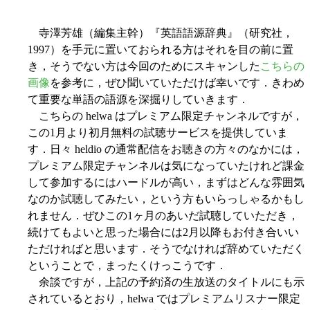
寺澤芳雄（編集主幹）『英語語源辞典』（研究社，
1997）を手元に置いておられる方はそれを目の前に置
き，そうでない方は今回のためにスキャンした
こちらの
画像
を参考に，ぜひ聞いていただけば幸いです．きわめ
て重要な単語の語源を深掘りしていきます．
こちらの helwa はプレミアム限定チャンネルですが，
この1月より初月無料の試聴サービスを提供していま
す．日々 heldio の通常配信をお聴きの方々のなかには，
プレミアム限定チャンネルは気になっていたけれど課金
して参加するにはハードルが高い，まずはどんな雰囲気
なのか試聴してみたい，という方もいらっしゃるかもし
れません．ぜひこの1ヶ月のあいだ試聴していただき，
続けてもよいと思った場合には2月以降もお付き合いい
ただければと思います．そうでなければ辞めていただく
ということで，まったくけっこうです．
余談ですが，上記の予約済の生放送のタイトルにも示
されているとおり，helwa ではプレミアムリスナー限定