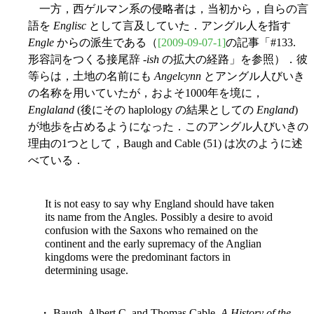
一方，西ゲルマン系の侵略者は，当初から，自らの言
語を
Englisc
として言及していた．アングル人を指す
Engle
からの派生である（
[2009-09-07-1]
の記事「#133.
形容詞をつくる接尾辞 -
ish
の拡大の経路」を参照）．彼
等らは，土地の名前にも
Angelcynn
とアングル人びいき
の名称を用いていたが，およそ1000年を境に，
Englaland
(後にその haplology の結果としての
England
)
が地歩を占めるようになった．このアングル人びいきの
理由の1つとして，Baugh and Cable (51) は次のように述
べている．
It is not easy to say why England should have taken
its name from the Angles. Possibly a desire to avoid
confusion with the Saxons who remained on the
continent and the early supremacy of the Anglian
kingdoms were the predominant factors in
determining usage.
・ Baugh, Albert C. and Thomas Cable.
A History of the