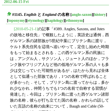
2012-06-15 Fri
#1145.
English
と
England
の名称
[
anglo-saxon
][
history
]
■
[
toponymy
][
etymology
][
haplology
][
ethnonym
]
[2010-05-21-1]
の記事「#389. Angles, Saxons, and Jutes
の故地と移住先」で概観したように，英語史は通例，西
ゲルマン系の諸部族が5世紀中葉にブリテン島に渡り，
ケルト系先住民を辺境へ追いやって，定住し始めた時期
をもって始まるとされる．この西ゲルマン系の民族に
は，アングル人，サクソン人，ジュート人のほか，フラ
ンク族やフリジア人など他の低地ゲルマン系の人々も多
少は交じっていた可能性があるが，はたから見れば全体
として似通った部族であり，1つの名称で呼ばれること
が多かった．そして，ブリテン島に渡ってからは，多か
れ少なかれ，仲間うちでも1つの名前で自称する習慣が
発達した．今回は，ブリテン島に渡った西ゲルマン諸部
族の名称，彼らが打ち立てた国の名称，かれらの話して
いた言語の名称の由来について，Baugh and Cable (50-