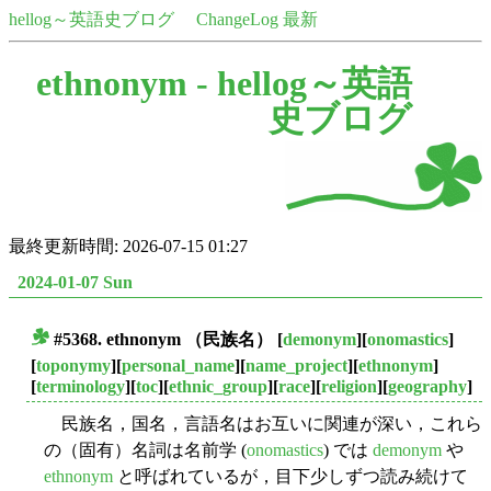
hellog～英語史ブログ
ChangeLog 最新
ethnonym -
hellog～英語
史ブログ
最終更新時間: 2026-07-15 01:27
2024-01-07 Sun
#5368.
ethnonym
（民族名）
[
demonym
][
onomastics
]
■
[
toponymy
][
personal_name
][
name_project
][
ethnonym
]
[
terminology
][
toc
][
ethnic_group
][
race
][
religion
][
geography
]
民族名，国名，言語名はお互いに関連が深い，これら
の（固有）名詞は名前学 (
onomastics
) では
demonym
や
ethnonym
と呼ばれているが，目下少しずつ読み続けて