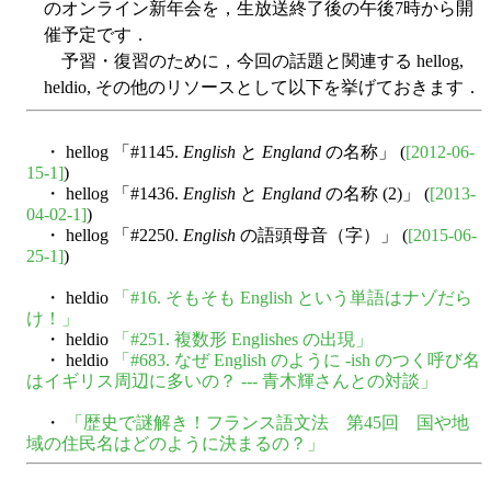
のオンライン新年会を，生放送終了後の午後7時から開
催予定です．
予習・復習のために，今回の話題と関連する hellog,
heldio, その他のリソースとして以下を挙げておきます．
・ hellog 「#1145.
English
と
England
の名称」 (
[2012-06-
15-1]
)
・ hellog 「#1436.
English
と
England
の名称 (2)」 (
[2013-
04-02-1]
)
・ hellog 「#2250.
English
の語頭母音（字）」 (
[2015-06-
25-1]
)
・ heldio
「#16. そもそも English という単語はナゾだら
け！」
・ heldio
「#251. 複数形 Englishes の出現」
・ heldio
「#683. なぜ English のように -ish のつく呼び名
はイギリス周辺に多いの？ --- 青木輝さんとの対談」
・
「歴史で謎解き！フランス語文法 第45回 国や地
域の住民名はどのように決まるの？」