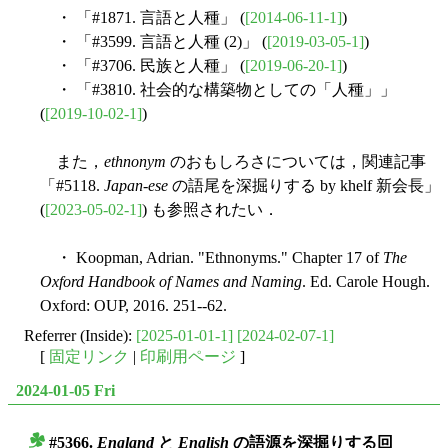
・ 「#1871. 言語と人種」 (
[2014-06-11-1]
)
・ 「#3599. 言語と人種 (2)」 (
[2019-03-05-1]
)
・ 「#3706. 民族と人種」 (
[2019-06-20-1]
)
・ 「#3810. 社会的な構築物としての「人種」」
(
[2019-10-02-1]
)
また，
ethnonym
のおもしろさについては，関連記事
「#5118.
Japan-ese
の語尾を深掘りする by khelf 新会長」
(
[2023-05-02-1]
) も参照されたい．
・ Koopman, Adrian. "Ethnonyms." Chapter 17 of
The
Oxford Handbook of Names and Naming
. Ed. Carole Hough.
Oxford: OUP, 2016. 251--62.
Referrer (Inside):
[2025-01-01-1]
[2024-02-07-1]
[
固定リンク
|
印刷用ページ
]
2024-01-05 Fri
#5366.
England
と
English
の語源を深掘りする回
■