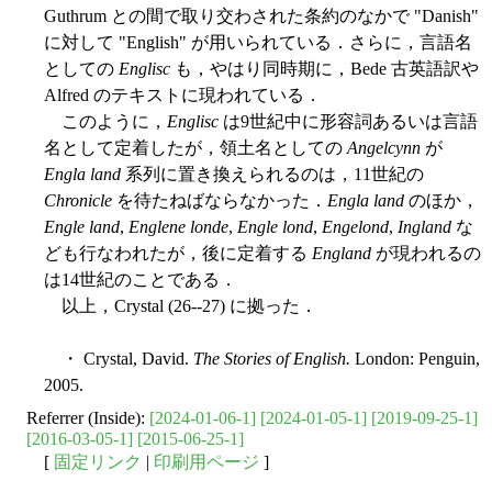
Guthrum との間で取り交わされた条約のなかで "Danish"
に対して "English" が用いられている．さらに，言語名
としての
Englisc
も，やはり同時期に，Bede 古英語訳や
Alfred のテキストに現われている．
このように，
Englisc
は9世紀中に形容詞あるいは言語
名として定着したが，領土名としての
Angelcynn
が
Engla land
系列に置き換えられるのは，11世紀の
Chronicle
を待たねばならなかった．
Engla land
のほか，
Engle land
,
Englene londe
,
Engle lond
,
Engelond
,
Ingland
な
ども行なわれたが，後に定着する
England
が現われるの
は14世紀のことである．
以上，Crystal (26--27) に拠った．
・ Crystal, David.
The Stories of English.
London: Penguin,
2005.
Referrer (Inside):
[2024-01-06-1]
[2024-01-05-1]
[2019-09-25-1]
[2016-03-05-1]
[2015-06-25-1]
[
固定リンク
|
印刷用ページ
]