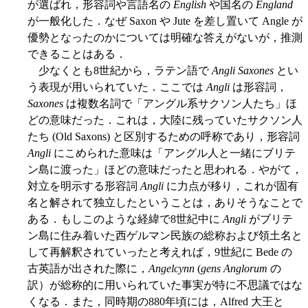
が選ばれ，形容詞や言語名の
English
や国名の
England
が一般化した．なぜ Saxon や Jute を差し置いて Angle が
優勢となったのかについては明確な答えがないが，推測
できることはある．
少なくとも8世紀から，ラテン語で
Angli Saxones
とい
う表現が用いられていた．ここでは
Angli
は形容詞，
Saxones
は複数名詞で「アングル系サクソン人たち」ほ
どの意味だった．これは，大陸に残っていたサクソン人
たち (Old Saxons) と区別するための呼称であり，形容詞
Angli
にこめられた意味は「アングル人と一緒にブリテ
ン島に渡った」ほどの意味だったと思われる．やがて，
対立を明示する形容詞
Angli
に力点が移り，これが固有
名と解されて独立したということは，ありそうなことで
ある．もしこのような経緯で8世紀中に
Angli
がブリテ
ン島に住み着いた西ゲルマン民族の総称および領土名と
して再解釈されていったと考えれば，9世紀に Bede の
古英語が出された際に，
Angelcynn
(
gens Anglorum
の
訳）が総称的に用いられていた事実が特に不思議ではな
くなる．また，同時期の880年頃には，Alfred 大王と