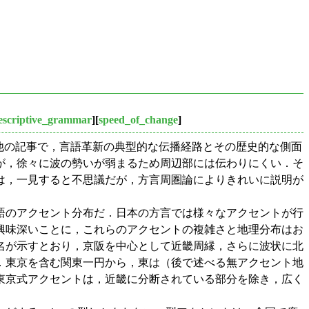
escriptive_grammar
][
speed_of_change
]
他の記事で，言語革新の典型的な伝播経路とその歴史的な側面
が，徐々に波の勢いが弱まるため周辺部には伝わりにくい．そ
は，一見すると不思議だが，方言周圏論によりきれいに説明が
語のアクセント分布だ．日本の方言では様々なアクセントが行
興味深いことに，これらのアクセントの複雑さと地理分布はお
名が示すとおり，京阪を中心として近畿周縁，さらに波状に北
．東京を含む関東一円から，東は（後で述べる無アクセント地
東京式アクセントは，近畿に分断されている部分を除き，広く