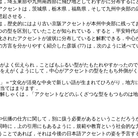
は，埼玉東部や九州南西部に飛び地としてわずかに分布するに
アクセントは，茨城県，栃木県，福島県，そして九州中央部の
想起させる．
，歴史的にはより古い京阪アクセントが本州中央部に残って
5つの型を区別していたことが知られている．すると，平安時代
化されたアクセントが波状に分布していると解釈できる．中心
言を分かりやすく紹介した彦坂 (77) は，次のように述べて
がよく伝えられ，ことばもふるい型がたもたれやすかったので
をえがくようにして，中心がアクセントの型をたもち外側がく
＝“文化が活発な中央で新しい語が生まれてひろがり，地方に
当てはまります．
解しゃくは，「アクセントなどのふくざつな型をもつものは地
伝播の仕方に関して，別に扱う必要があるということだろう
同時に，上の引用にもあるように，規範や教育という社会的な
とであれば，それは今後の日本語アクセントの姿を予言するもの