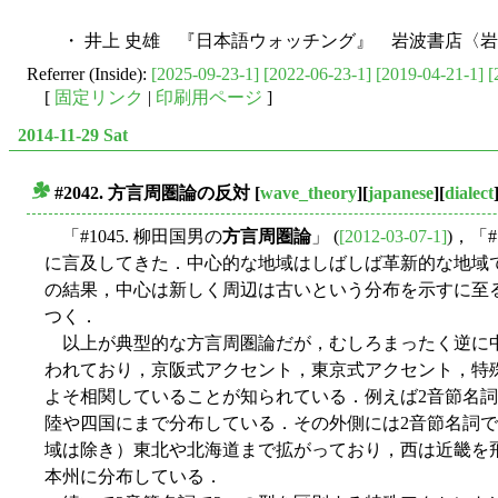
・ 井上 史雄 『日本語ウォッチング』 岩波書店〈岩波
Referrer (Inside):
[2025-09-23-1]
[2022-06-23-1]
[2019-04-21-1]
[
[
固定リンク
|
印刷用ページ
]
2014-11-29 Sat
#2042. 方言周圏論の反対
[
wave_theory
][
japanese
][
dialect
■
「#1045. 柳田国男の
方言周圏論
」 (
[2012-03-07-1]
)，「#
に言及してきた．中心的な地域はしばしば革新的な地域
の結果，中心は新しく周辺は古いという分布を示すに至
つく．
以上が典型的な方言周圏論だが，むしろまったく逆に中
われており，京阪式アクセント，東京式アクセント，特
よそ相関していることが知られている．例えば2音節名
陸や四国にまで分布している．その外側には2音節名詞
域は除き）東北や北海道まで拡がっており，西は近畿を
本州に分布している．