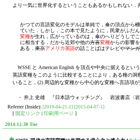
より一気に世界化するということもあるかもしれない．
かつての言語変化のモデルは単純で，傘の頂点から
標
ていた．しかし，この本で見たように，民衆がふだん
変種
が生れ，広がっているのは，傘のへりどうしでこ
に相当する．だから近郊や他の
方言
変種
からの影響を
ある．
東京
アメリカ英語
の話ことばはテレビや
マンガ
WSSE と American English を頂点や中
英語変種をこのように比較することにより，ある種の洞察
いること，(2) 周辺的な変種から中心的な変種へ言語
・ 井上 史雄 『日本語ウォッチング』 岩波書店〈岩波
Referrer (Inside):
[2019-04-21-1]
[2015-04-07-1]
[
固定リンク
|
印刷用ページ
]
2014-12-30 Tue