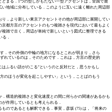
とどまる．1つの型しかもたない一型アクセントは，全国で鹿
広い地域に分布している．このように互いに遠く離れた周辺部
おり，より新しい東京アクセントその他が周辺部に展開してい
の京都方言のアクセントのもつ複雑さを現代において最もよく
が複雑で古く，周辺が単純で新しいという図式に整理できる
いる．
す．その外側の中輪の地方になるとこれが弱まり，さら
ずれているのは，そのためです．これは，方言の歴史的
はふるい語がのこる”というのと反対だと，思うかもし
方のほうが変化を起こしやすい」という，ことばのもう
か．構造的複雑さと変化速度との間に何らかの関連があるかも
力が作用しているとも考えられる．
であるとも解釈できる．事実，彦坂 (75) は，「将来の