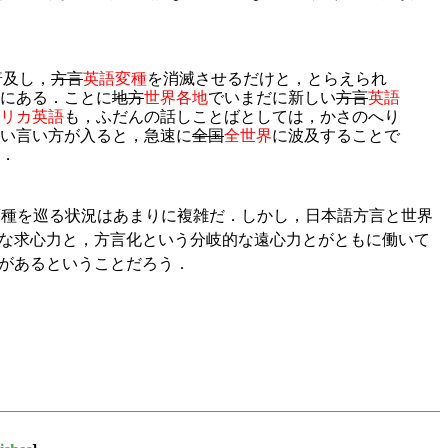
普及し，
方言
英語変種
を消滅させるだけと，とらえられ
にある．ことに
地方
世界各地
でいまだに新しい
方言
英語
リカ英語
も，ふだんの話しことばとしては，かさのへり
い言い方が入ると，急速に
全国
全世界
に波及することで
．
界英語変種を巡る状況はあまりに複雑だ．しかし，日本語方言と世界
的な求心力と，方言化という分岐的な遠心力とがともに働いて
とがあるということだろう．