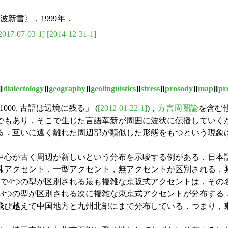
新書〉，1999年．
2017-07-03-1]
[2014-12-31-1]
][
dialectology
][
geography
][
geolinguistics
][
stress
][
prosody
][
map
][
pr
1000. 古語は辺境に残る」 (
[2012-01-22-1]
)，
方言周圏論
を含む
でもあり，そこで生じた言語革新が周囲に波状に伝播していく
る．互いに遠く離れた周辺部が類似した形態をもつという現象
心が古く周辺が新しいという分布を示唆する例がある．日本
殊アクセント，一型アクセント，無アクセントが区別される．
詞で4つの型が区別される最も複雑な京阪式アクセントは，その
で3つの型が区別される次に複雑な東京式アクセントが分布する
飛び越えて中国地方と九州北部にまで分布している．つまり，