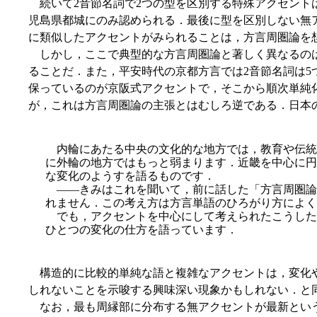
続いて2音節名詞で2つの型を区別する特殊アクセント
児島県都城にのみ認められる．最後に型を区別しない無
に類似したアクセントがみられることは，方言周圏論を
しかし，ここで典型的な方言周圏論と著しく異なるのは
ることだ．また，平安時代の京都方言では2音節名詞は
保っているのが京阪式アクセントで，そこから順次単純
が，これは方言周圏論の主張とはむしろ逆である．日本の方
内輪にあたる中央の文化的な地方では，教育や伝統
に外輪の地方ではもっと弱まります．近畿を中心に円
な変化のようすを語るものです．
――きみはこれを聞いて，前に話した「方言周圏論」
れません．この考え方は方言単語のひろがり方によく
でも，アクセントを中心にして考えられたこうした
ひとつの変化の仕方を語っています．
構造的に比較的単純な語と複雑なアクセントは，変化や
しれないことを示唆する興味深い現象かもしれない．と
なお，最も周縁部に分布する無アクセントが最新というこ