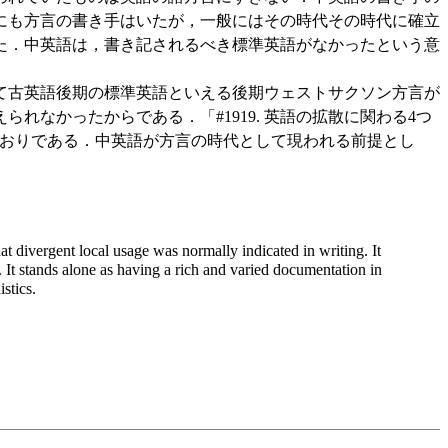
にも方言の書き手はいたが，一般にはその時代その時代に確立
た．中英語は，書き記されるべき標準英語がなかったという意
て古英語後期の標準英語といえる後期ウェストサクソン方言が
なかったからである．「#1919. 英語の拡散に関わる4つ
 と呼んだとおりである．中英語が方言の時代として現われる前提とし
hat divergent local usage was normally indicated in writing. It
 It stands alone as having a rich and varied documentation in
stics.