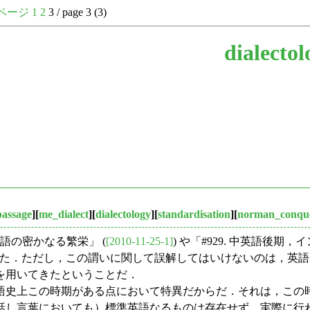
ページ
1
2
3 / page 3 (3)
dialectol
passage
][
me_dialect
][
dialectology
][
standardisation
][
norman_conqu
語の密かなる繁栄」 (
[2010-11-25-1]
) や「#929. 中英語後
た．ただし，この謂いに関して誤解してはいけないのは，英語
を用いてきたということだ．
史上この時期がある点において特異だからだ．それは，この
話し言葉においても）標準英語なるものは存在せず，実際に行