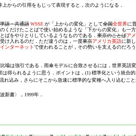
井上からの引用をもじって表現すると，次のようになる．
準語・共通語
WSSE
が「上からの変化」として
全国
全世界
に
のくだけたことばで使い始めるような「下からの変化」も一方
とばをやりとりしているようなものである．
東京のことば
アメ
受け入れるのだ．ただ違うのは，一度
東京
アメリカ英語
に新し
インターネット
で使われることが，その勢いを支えるのだろう
央に据えるという比喩は強引である．雨傘モデルに合致させるには，世
は得られるように思う．ポイントは，(1) 標準化という統合
項が流れ込み，さらにそこから急速に標準的な変種へ入り込むこ
新書〉，1999年．