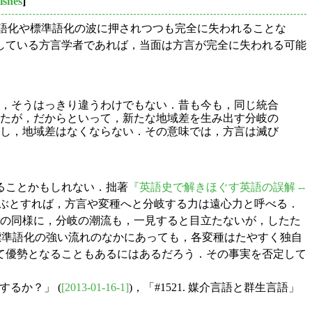
ishes
]
通語化や標準語化の波に押されつつも完全に失われることな
している方言学者であれば，当面は方言が完全に失われる可能
，そうはっきり違うわけでもない．昔も今も，同じ統合
たが，だからといって，新たな地域差を生み出す分岐の
し，地域差はなくならない．その意味では，方言は滅び
ることかもしれない．拙著
『英語史で解きほぐす英語の誤解 --
ぶとすれば，方言や変種へと分岐する力は遠心力と呼べる．
との同様に，分岐の潮流も，一見すると目立たないが，したた
，標準語化の強い流れのなかにあっても，各変種はたやすく独自
て優勢となることもあるにはあるだろう．その事実を否定して
するか？」 (
[2013-01-16-1]
)，「#1521. 媒介言語と群生言語」