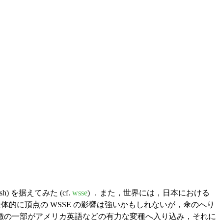
nglish) を据えてみた (cf.
wsse
) ．また，世界には，日本における
．全体的に頂点の WSSE の影響は強いかもしれないが，傘のへり
徴の一部がアメリカ英語などの有力な変種へ入り込み，それに