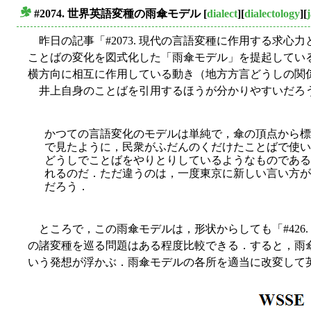
#2074. 世界英語変種の雨傘モデル
[
dialect
][
dialectology
][
■
昨日の記事「#2073. 現代の言語変種に作用する求心力と
ことばの変化を図式化した「雨傘モデル」を提起してい
横方向に相互に作用している動き（地方方言どうしの関
井上自身のことばを引用するほうが分かりやすいだろう (202
かつての言語変化のモデルは単純で，傘の頂点から標
で見たように，民衆がふだんのくだけたことばで使い
どうしでことばをやりとりしているようなものである
れるのだ．ただ違うのは，一度東京に新しい言い方が
だろう．
ところで，この雨傘モデルは，形状からしても「#426. 
の諸変種を巡る問題はある程度比較できる．すると，雨
いう発想が浮かぶ．雨傘モデルの各所を適当に改変して