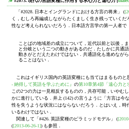
#2073. 現代の言語変種に作用する求心力と遠心力
[
dialec
■
「#2028. 日本とイングランドにおける方言の将来」 (
[2
く，むしろ再編成しながらたくましく生き残っていくだ
性など考えられないだろう．日本語方言学の第一人者で「新
ことばの地域差の成立について，近代以前と以後，ま
と分岐という二つの動きがあるのだ．たしかに共通語
動きがとだえたわけではない．共通語化も進めながら
ることはない．
これはイギリス国内の英語変種にも当てはまるものと思
- 納得して英語を学ぶために』
の
第10章第4節「遠心力と
この2つの力は一見相反するものの，共存可能，いやむ
かに進行している．井上 (142) の言うように「方
性を失うような状況にはならないだろう．とはいえ，時
いるわけではない．
関連して「#426. 英語変種のピラミッドモデル」 (
[2010
(
[2013-06-26-1]
) も参照．