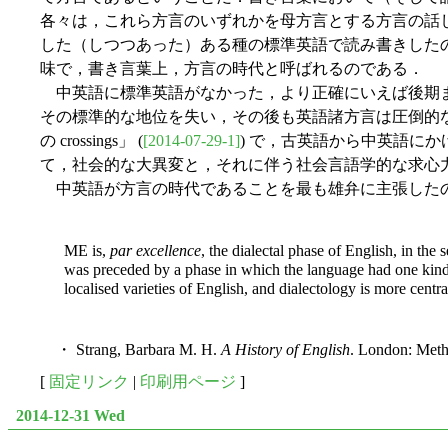
各々は，これら方言のいずれかを母方言とする方言の話
した（しつつあった）ある種の標準英語で読み書きした
味で，書き言葉上，方言の時代と呼ばれるのである．
中英語に標準英語がなかった，より正確にいえば後期ま
その標準的な地位を失い，その後も英語諸方言は圧倒的な
の crossings」 (
[2014-07-29-1]
) で，古英語から中英語にかけ
て，社会的な大異変と，それに伴う社会言語学的な求心
中英語が方言の時代であることを最も雄弁に主張したのは Str
ME is,
par excellence
, the dialectal phase of English, in the
was preceded by a phase in which the language had one kind of
localised varieties of
English, and dialectology is more central
・ Strang, Barbara M. H.
A History of English
. London: Meth
[
固定リンク
|
印刷用ページ
]
2014-12-31 Wed