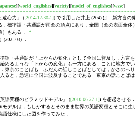
japanese
][
world_englishes
][
variety
][
model_of_englishes
][
wsse
]
遠心力」 (
[2014-12-30-1]
) で引用した井上 (204) は，新
る．標準語・共通語が雨傘の頂点にあり，全国（傘の表面全体
係）もある．
*
--03) ．
準語・共通語が「上からの変化」として全国に普及し，方言を
始めるような「下からの変化」も一方にある．ことに地方でい
．東京のことばも，ふだんの話しことばとしては，かさのへり
入ると，急速に全国に波及することである．東京の話ことばは
英語変種のピラミッドモデル」 (
[2010-06-27-1]
) を想起させ
傘モデルは，もしかするとそのまま世界の英語変種とそこに生
英語仕様にした図を作ってみた．