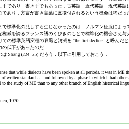
し手であり，書き手でもあった．古英語，近代英語，現代英語
のであり，方言が書き言葉に直接付されるという機会は稀だっ
で標準化の兆しすら生じなかったのは，ノルマン征服によっ
権威を誇るフランス語のくびきのもとで標準化の機会さえ与えられ
ての標準英語変種の衰退と消滅を "the first decline"
力の低下があったのだ．
ang (224--25) だろう．以下に引用しておこう．
 sense that while dialects have been spoken at all periods, it was in ME t
 written standard . . . and followed by a phase in which it had others.
 to the study of ME than to any other branch of English historical lingui
uen, 1970.