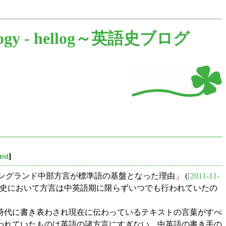
ogy -
hellog～英語史ブログ
est
]
期，イングランド中部方言が標準語の基盤となった理由」 (
[2011-11-
史において方言は中英語期に限らずいつでも行われていたの
時代に書き表わされ現在に伝わっているテキストの言葉がすべ
われていたものは英語の諸方言にすぎない．中英語の書き手の