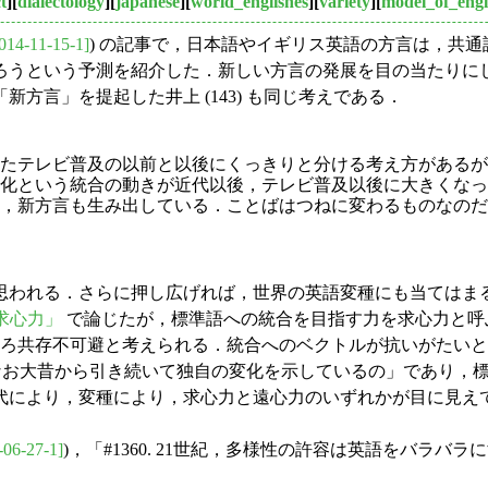
t
][
dialectology
][
japanese
][
world_englishes
][
variety
][
model_of_engl
014-11-15-1]
) の記事で，日本語やイギリス英語の方言は，共
ろうという予測を紹介した．新しい方言の発展を目の当たりに
方言」を提起した井上 (143) も同じ考えである．
たテレビ普及の以前と以後にくっきりと分ける考え方があるが
化という統合の動きが近代以後，テレビ普及以後に大きくなっ
，新方言も生み出している．ことばはつねに変わるものなのだ
われる．さらに押し広げれば，世界の英語変種にも当てはま
求心力」
で論じたが，標準語への統合を目指す力を求心力と呼
しろ共存不可避と考えられる．統合へのベクトルが抗いがたい
言は今なお大昔から引き続いて独自の変化を示しているの」であり
代により，変種により，求心力と遠心力のいずれかが目に見え
-06-27-1]
)，「#1360. 21世紀，多様性の許容は英語をバラバラに