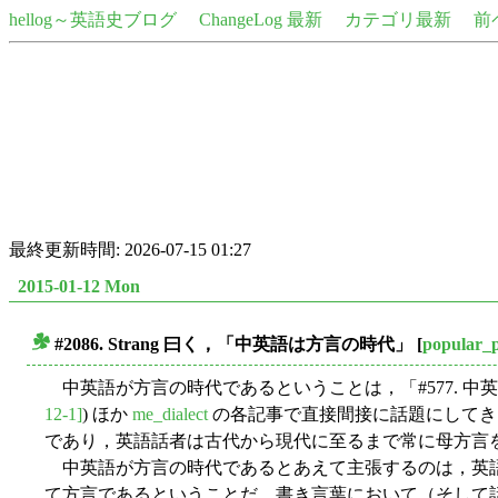
hellog～英語史ブログ
ChangeLog 最新
カテゴリ最新
前
最終更新時間: 2026-07-15 01:27
2015-01-12 Mon
#2086. Strang 曰く，「中英語は方言の時代」
[
popular_
■
中英語が方言の時代であるということは，「#577. 中英
12-1]
) ほか
me_dialect
の各記事で直接間接に話題にしてき
であり，英語話者は古代から現代に至るまで常に母方言
中英語が方言の時代であるとあえて主張するのは，英語
て方言であるということだ．書き言葉において（そして