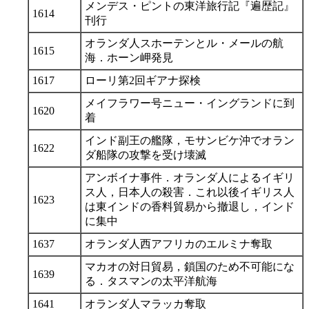
メンデス・ピントの東洋旅行記『遍歴記』
1614
刊行
オランダ人スホーテンとル・メールの航
1615
海．ホーン岬発見
1617
ローリ第2回ギアナ探検
メイフラワー号ニュー・イングランドに到
1620
着
インド副王の艦隊，モサンビケ沖でオラン
1622
ダ船隊の攻撃を受け壊滅
アンボイナ事件．オランダ人によるイギリ
ス人，日本人の殺害．これ以後イギリス人
1623
は東インドの香料貿易から撤退し，インド
に集中
1637
オランダ人西アフリカのエルミナ奪取
マカオの対日貿易，鎖国のため不可能にな
1639
る．タスマンの太平洋航海
1641
オランダ人マラッカ奪取