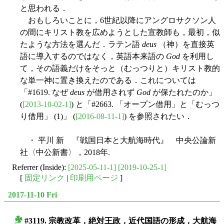
と思われる．
おもしろいことに，6世紀以降にアングロサクソン人
の間にキリスト教を広めようとした宣教師も，最初，似
たような方法を選んだ．ラテン語
deus
（神）を直接英
語に導入するのではなく，英語本来語の
God
を利用し
て，その語義だけをそっと（むっつりと）キリスト教的
な単一神に置き換えたのである．これについては
「#1619. なぜ
deus
が借用されず
God
が保たれたのか」
(
[2013-10-02-1]
) と「#2663. 「オープン借用」と「むっつ
り借用」 (1)」 (
[2016-08-11-1]
) を参照されたい．
・ 平川 新 『戦国日本と大航海時代』 中央公論新
社〈中公新書〉，2018年.
Referrer (Inside):
[2025-05-11-1]
[2019-10-25-1]
[
固定リンク
|
印刷用ページ
]
2017-11-10 Fri
#3119. 宗教改革，絶対王政，近代国語の形成，大航海
■