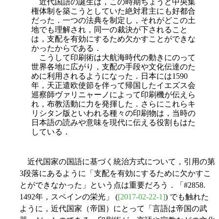
近代国語の誕生は，この時期ちょうど中央集
権体制を築こうとしていた絶対君主にも好都合
だった．一つの法典を制定し，それがどこの土
地でも理解され，同一の裁決が下されること
は，支配を有効にするため欠かすことができな
かったからである．
こうして印刷術は大航海時代の動きにのって
世界各地に広がり，支配の手段や文化伝達のた
めに利用されるようになった．日本には1590
年，天正遣欧使節を伴って帰国したイエズス会
巡察師ヴァリニャーノによって印刷機が伝えら
れ，布教活動に力を発揮した．さらにこれらキ
リシタン版といわれる種々の印刷物は，当時の
日本語の読みや意味を現代に伝える役割もはた
している．
近代国家の国語に基づく統治方式について，引用の第
3段落にあるように「支配を有効にするために欠かすこ
とができなかった」という点は重要だろう．「#2858.
1492年，スペインの栄光」 (
[2017-02-22-1]
) でも触れた
ように，近代国家（帝国）にとって「言語は帝国の武