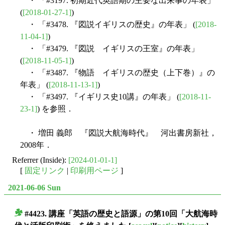
・ 「#3197. 初期近代英語期の主要な出来事の年表」
(
[2018-01-27-1]
)
・ 「#3478. 『図説イギリスの歴史』の年表」 (
[2018-
11-04-1]
)
・ 「#3479. 『図説 イギリスの王室』の年表」
(
[2018-11-05-1]
)
・ 「#3487. 『物語 イギリスの歴史（上下巻）』の
年表」 (
[2018-11-13-1]
)
・ 「#3497. 『イギリス史10講』の年表」 (
[2018-11-
23-1]
) を参照．
・ 増田 義郎 『図説大航海時代』 河出書房新社，
2008年．
Referrer (Inside):
[2024-01-01-1]
[
固定リンク
|
印刷用ページ
]
2021-06-06 Sun
#4423. 講座「英語の歴史と語源」の第10回「大航海時
■