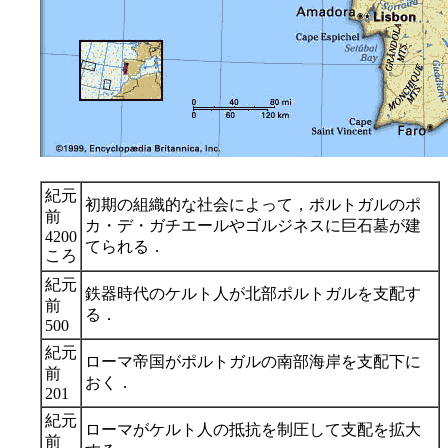
紀元
初期の組織的な社会によって，ポルトガルのポ
前
カ・デ・ガチエールやゴルジネスに巨石墓が建
4200
てられる．
ころ
紀元
鉄器時代のケルト人が北部ポルトガルを支配す
前
る．
500
紀元
ローマ帝国がポルトガルの南部海岸を支配下に
前
おく．
201
紀元
ローマがケルト人の抵抗を制圧して支配を拡大
前