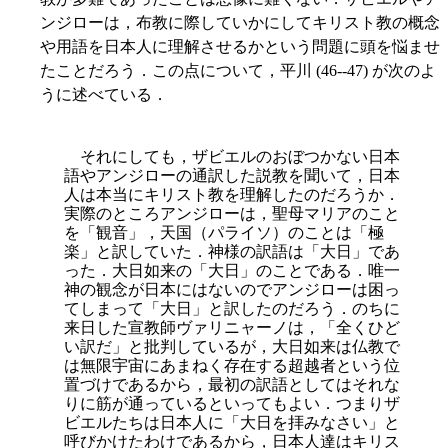
ンジローは，布教に際していかにしてキリスト教の概念
や用語を日本人に理解させるかという問題に頭を悩ませ
たことだろう．この点について，平川 (46--47) が次のよ
うに述べている．
それにしても，ザビエルのおぼつかない日本
語やアンジローの通訳した説教を聞いて，日本
人は本当にキリスト教を理解したのだろうか．
実際のところアンジローは，聖母マリアのこと
を「観音」，天国（パライソ）のことは「極
楽」と訳していた．神様の訳語は「大日」であ
った．大日如来の「大日」のことである．唯一
神の観念が日本にはないのでアンジローは困っ
てしまって「大日」と訳したのだろう．のちに
来日した宣教師ヴァリニャーノは，「全くひど
い訳だ」と批判しているが，大日如来は仏教で
は無限宇宙にあまねく存在する超越者という位
置づけであるから，最初の訳語としてはそれな
りに筋が通っているといってもよい．つまりザ
ビエルたちは日本人に「大日を拝みなさい」と
呼びかけたわけであるから，日本人達はキリス