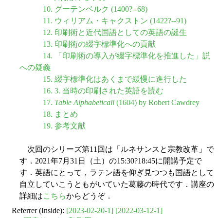
10. グーテンベルク (1400?--68)
11. ウィリアム・キャクストン (1422?--91)
12. 印刷術と近代国語としての英語の誕生
13. 印刷術の綴字標準化への貢献
14. 「印刷術の導入が綴字標準化を推進した」説
への疑義
15. 綴字標準化はあくまで緩慢に進行した
16. 3. 当時の印刷された英語を読む
17.
Table Alphabeticall
(1604) by Robert Cawdrey
18. まとめ
19. 参考文献
次回のシリーズ第11回は「ルネサンスと宗教改革」で
す．2021年7月31日（土）の15:30?18:45に開講予定で
す．英語にとって，ラテン語を仰ぎ見つつも国語として
自立していこうともがいていた葛藤の時代です．講座の
詳細は
こちら
からどうぞ．
Referrer (Inside):
[2023-02-20-1]
[2022-03-12-1]