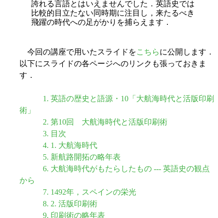
誇れる言語とはいえませんでした．英語史では
比較的目立たない同時期に注目し，来たるべき
飛躍の時代への足がかりを捕らえます．
今回の講座で用いたスライドを
こちら
に公開します．
以下にスライドの各ページへのリンクも張っておきま
す．
1. 英語の歴史と語源・10「大航海時代と活版印刷
術」
2. 第10回 大航海時代と活版印刷術
3. 目次
4. 1. 大航海時代
5. 新航路開拓の略年表
6. 大航海時代がもたらしたもの --- 英語史の観点
から
7. 1492年，スペインの栄光
8. 2. 活版印刷術
9. 印刷術の略年表