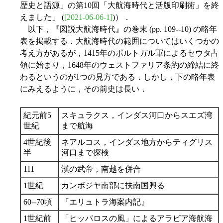
歴史と語源」の第10回「大航海時代と活版印刷術」を終
えました」 (
[2021-06-06-1]
)）．
以下，『図説大航海時代』の巻末 (pp. 109--10) の略年
表を掲載する．大航海時代の範囲についてはいくつかの
考え方があるが，1415年のポルトガル軍によるセウタ占
領に始まり，1648年のウェストファリア条約の締結に終
わるというのが1つの見方である．しかし，下の略年表
にみえるように，その前史は長い．
紀元前5
スキュラクス，インダス河口からスエズ湾
世紀
まで航海
4世紀後
ネアルコス，インダス地方からティグリス
半
河口まで探検
111
漢の武帝，南越を併合
1世紀
カンボジヤ南部に扶南国興る
60--70頃
『エリュトラ海案内記』
1世紀前
「ヒッパロスの風」によるアラビア海航海