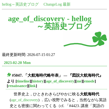
hellog～英語史ブログ
ChangeLog 最新
age_of_discovery -
hellog
～英語史ブログ
最終更新時間: 2026-07-15 01:27
2023-02-20 Mon
#5047. 「大航海時代略年表」 --- 『図説大航海時代』
■
より
[
timeline
][
history
][
age_of_discovery
][
me
][
emode
]
[
renaissance
][
link
]
世界史上，ひときわきらびやかに映る
大航海時代
(
age_of_discovery
) ．広い視野でみると，当然ながら英語
史とも密接に関わってくる（cf. 「#4423. 講座「英語の