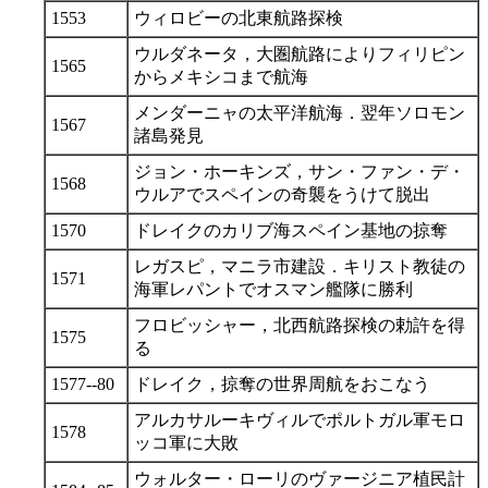
1553
ウィロビーの北東航路探検
ウルダネータ，大圏航路によりフィリピン
1565
からメキシコまで航海
メンダーニャの太平洋航海．翌年ソロモン
1567
諸島発見
ジョン・ホーキンズ，サン・ファン・デ・
1568
ウルアでスペインの奇襲をうけて脱出
1570
ドレイクのカリブ海スペイン基地の掠奪
レガスピ，マニラ市建設．キリスト教徒の
1571
海軍レパントでオスマン艦隊に勝利
フロビッシャー，北西航路探検の勅許を得
1575
る
1577--80
ドレイク，掠奪の世界周航をおこなう
アルカサルーキヴィルでポルトガル軍モロ
1578
ッコ軍に大敗
ウォルター・ローリのヴァージニア植民計