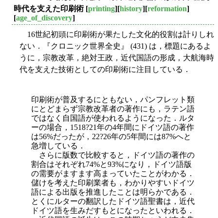
時代を支えた印刷術
[
printing
][
history
][
reformation
]
[
age_of_discovery
]
16世紀初頭に印刷術が果たした文化的役割は計りしれ
ない．『クロニック世界全史』 (431) は，標題にあるよ
うに，宗教改革，絶対王政，近代国語の形成，大航海時
代を支えた技術としての印刷術に注目している．
印刷術が普及するにともない，パンフレット類
にとどまらず宗教改革者の著作にも，ラテン語
ではなく自国語が使われるようになった．ルタ
ーの場合，1518?21年の4年間にドイツ語の著作
は56%だったが，22?26年の5年間には87%へと
急増している．
さらに版数で比較すると，ドイツ語の著作の
割合はそれぞれ74%と93%になり，ドイツ語版
の需要がますます高まっていたことがわかる．
儲けを考えた印刷業者も，わかりやすいドイツ
語による出版を推進したことは明らかである．
とくにルターの翻訳したドイツ語聖書は，近代
ドイツ語を生みだすもとになったといわれる．