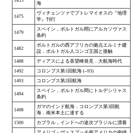
1455
海
ヴィチェンツァでプトレマイオスの『地理
1475
学』刊行
スペイン，ポルトガル間にアルカソヴァス
1479
条約
ポルトガルの西アフリカの拠点エルミナ建
1482
設．ポルトガル人コンゴ王国と接触
1488
ディアスによる喜望峰発見．大航海時代
1492
コロンブス第1回航海 (--93)
1493
コロンブス第2回航海
スペイン，ポルトガル間にトルデシリャス
1494
条約
ガマのインド航海．コロンブス第3回航
1498
海．南米本土に達する
1500
カブラル，インドへの途次ブラジルに漂着
アメリゴ・ヴェスプッチ南アメリカの南緯