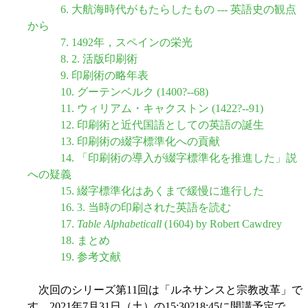
6. 大航海時代がもたらしたもの --- 英語史の観点
から
7. 1492年，スペインの栄光
8. 2. 活版印刷術
9. 印刷術の略年表
10. グーテンベルク (1400?--68)
11. ウィリアム・キャクストン (1422?--91)
12. 印刷術と近代国語としての英語の誕生
13. 印刷術の綴字標準化への貢献
14. 「印刷術の導入が綴字標準化を推進した」説
への疑義
15. 綴字標準化はあくまで緩慢に進行した
16. 3. 当時の印刷された英語を読む
17.
Table Alphabeticall
(1604) by Robert Cawdrey
18. まとめ
19. 参考文献
次回のシリーズ第11回は「ルネサンスと宗教改革」で
す．2021年7月31日（土）の15:30?18:45に開講予定で