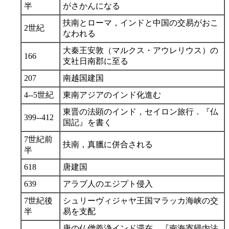
半
がさかんになる
扶南とローマ，インドと中国の交易がおこ
2世紀
なわれる
大秦王安敦（マルクス・アウレリウス）の
166
支社日南郡に至る
207
南越国建国
4--5世紀
東南アジアのインド化進む
東晋の法顕のインド，セイロン旅行．『仏
399--412
国記』を書く
7世紀前
扶南，真臘に併合される
半
618
唐建国
639
アラブ人のエジプト侵入
7世紀後
シュリーヴィジャヤ王国マラッカ海峡の交
半
易を支配
唐の仏僧義浄インド滞在．『南海寄帰内法