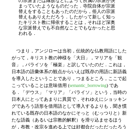
の宗派または縁故などによって所属の宗派が決
まっていたようなものだった．寺院自体が宗派
替えをすることもあったのだから，俗人の宗派
替えもありえただろう．したがって新しく知っ
たキリスト教に帰依することは，それほど深奥
な宗派替えでも不自然なことでもなかったと思
われる．
つまり，アンジローは当初，伝統的な仏教用語にした
がって，キリスト教の神様を「大日」，マリアを「観
音」，パライソを「極楽」と訳していたのだ．これは，
日本語の語彙体系の観点からいえば既存の用語に新語義
を導入したということであり，つまるところ，ここで起
こっていることは意味借用 (
semantic_borrowing
) であ
る．「デウス」「マリア」「パライソ」という，当時の
日本人にとってあまりに異質で，それゆえにショッキン
グであろう語形を借用語として導入するよりも，聞き慣
れている既存の日本語のなかにそっと（むっつりと）新
たな語義（あるいは宗教的解釈）を滑り込ませるほう
が，布教・改宗を進める上では好都合だっただったろう