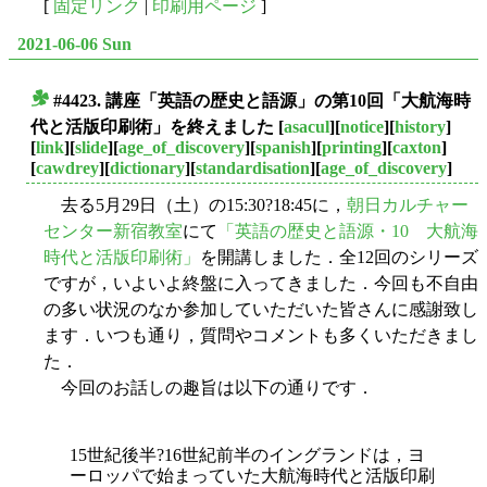
[
固定リンク
|
印刷用ページ
]
2021-06-06 Sun
#4423. 講座「英語の歴史と語源」の第10回「大航海時
■
代と活版印刷術」を終えました
[
asacul
][
notice
][
history
]
[
link
][
slide
][
age_of_discovery
][
spanish
][
printing
][
caxton
]
[
cawdrey
][
dictionary
][
standardisation
][
age_of_discovery
]
去る5月29日（土）の15:30?18:45に，
朝日カルチャー
センター新宿教室
にて
「英語の歴史と語源・10 大航海
時代と活版印刷術」
を開講しました．全12回のシリーズ
ですが，いよいよ終盤に入ってきました．今回も不自由
の多い状況のなか参加していただいた皆さんに感謝致し
ます．いつも通り，質問やコメントも多くいただきまし
た．
今回のお話しの趣旨は以下の通りです．
15世紀後半?16世紀前半のイングランドは，ヨ
ーロッパで始まっていた大航海時代と活版印刷