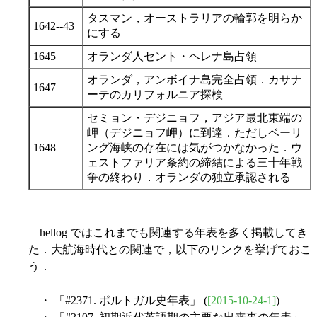
タスマン，オーストラリアの輪郭を明らか
1642--43
にする
1645
オランダ人セント・ヘレナ島占領
オランダ，アンボイナ島完全占領．カサナ
1647
ーテのカリフォルニア探検
セミョン・デジニョフ，アジア最北東端の
岬（デジニョフ岬）に到達．ただしベーリ
1648
ング海峡の存在には気がつかなかった．ウ
ェストファリア条約の締結による三十年戦
争の終わり．オランダの独立承認される
hellog ではこれまでも関連する年表を多く掲載してき
た．大航海時代との関連で，以下のリンクを挙げておこ
う．
・ 「#2371. ポルトガル史年表」 (
[2015-10-24-1]
)