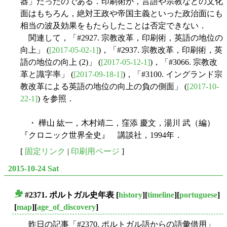
器」だったのである．印刷術が，言語や宗教などの文化
面はもちろん，絶対王政や帝国主義といった政治面にも
相当の波及効果をもたらしたことは否定できない．
関連して，「#2927. 宗教改革，印刷術，英語の地位の
向上」 (
[2017-05-02-1]
)，「#2937. 宗教改革，印刷術，英
語の地位の向上 (2)」 (
[2017-05-12-1]
)，「#3066. 宗教改
革と識字率」 (
[2017-09-18-1]
)，「#3100. イングランド宗
教改革による英語の地位の向上の負の側面」 (
[2017-10-
22-1]
) を参照．
・ 樺山 紘一，木村靖二，窪添 慶文，湯川 武（編）
『クロニック世界全史』 講談社，1994年．
[
固定リンク
|
印刷用ページ
]
2015-10-24 Sat
#2371. ポルトガル史年表
[
history
][
timeline
][
portuguese
]
■
[
map
][
age_of_discovery
]
昨日の記事「#2370. ポルトガル語からの語彙借用」