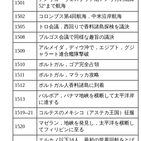
1501
52°まで航海
1502
コロンブス第4回航海．中米沿岸航海
1505
トロ会議．西回りで香料諸島探検を議決
1508
ブルゴス会議で同様な趣旨の議決
アルメイダ，ディウ沖で，エジプト，グジ
1509
ャラート連合艦隊撃破
1510
ポルトガル，ゴア完全占領
1511
ポルトガル，マラッカ攻略
1512
ポルトガル人香料諸島に到着
バルボア，パナマ地峡を横断して太平洋岸
1513
に達する
1519--21
コルテスのメキシコ（アステカ王国）征服
マゼラン，地峡を発見し，太平洋を横断し
1520
てフィリピンに至る
エルカノ以下18人，最初の世界回航をとげ