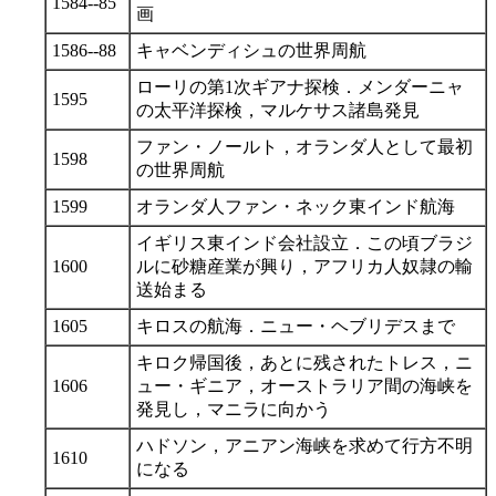
1584--85
画
1586--88
キャベンディシュの世界周航
ローリの第1次ギアナ探検．メンダーニャ
1595
の太平洋探検，マルケサス諸島発見
ファン・ノールト，オランダ人として最初
1598
の世界周航
1599
オランダ人ファン・ネック東インド航海
イギリス東インド会社設立．この頃ブラジ
1600
ルに砂糖産業が興り，アフリカ人奴隷の輸
送始まる
1605
キロスの航海．ニュー・ヘブリデスまで
キロク帰国後，あとに残されたトレス，ニ
1606
ュー・ギニア，オーストラリア間の海峡を
発見し，マニラに向かう
ハドソン，アニアン海峡を求めて行方不明
1610
になる