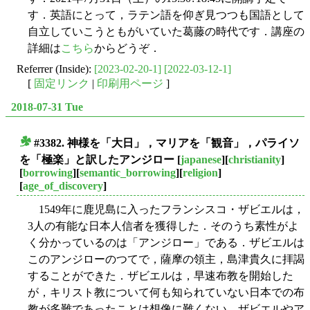
す．英語にとって，ラテン語を仰ぎ見つつも国語として
自立していこうともがいていた葛藤の時代です．講座の
詳細は
こちら
からどうぞ．
Referrer (Inside):
[2023-02-20-1]
[2022-03-12-1]
[
固定リンク
|
印刷用ページ
]
2018-07-31 Tue
#3382. 神様を「大日」，マリアを「観音」，パライソ
■
を「極楽」と訳したアンジロー
[
japanese
][
christianity
]
[
borrowing
][
semantic_borrowing
][
religion
]
[
age_of_discovery
]
1549年に鹿児島に入ったフランシスコ・ザビエルは，
3人の有能な日本人信者を獲得した．そのうち素性がよ
く分かっているのは「アンジロー」である．ザビエルは
このアンジローのつてで，薩摩の領主，島津貴久に拝謁
することができた．ザビエルは，早速布教を開始した
が，キリスト教について何も知られていない日本での布
教が多難であったことは想像に難くない．ザビエルやア