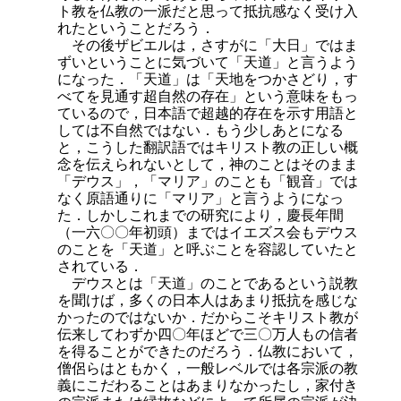
ト教を仏教の一派だと思って抵抗感なく受け入
れたということだろう．
その後ザビエルは，さすがに「大日」ではま
ずいということに気づいて「天道」と言うよう
になった．「天道」は「天地をつかさどり，す
べてを見通す超自然の存在」という意味をもっ
ているので，日本語で超越的存在を示す用語と
しては不自然ではない．もう少しあとになる
と，こうした翻訳語
ではキリスト教の正しい概
念を伝えられないとして，神のことはそのまま
「デウス」，「マリア」のことも「観音」では
なく原語通りに「マリア」と言うようになっ
た．しかしこれまでの研究により，慶長年間
（一六〇〇年初頭）まではイエズス会もデウス
のことを「天道」と呼ぶことを容認していたと
されている．
デウスとは「天道」のことであるという説教
を聞けば，多くの日本人はあまり抵抗を感じな
かったのではないか．だからこそキリスト教が
伝来してわずか四〇年ほどで三〇万人もの信者
を得ることができたのだろう．仏教において，
僧侶らはともかく，一般レベルでは各宗派の教
義にこだわることはあまりなかったし，家付き