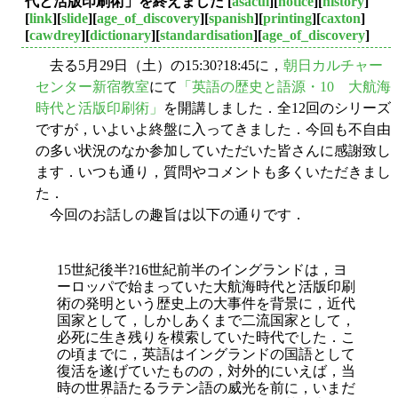
代と活版印刷術」を終えました
[
asacul
][
notice
][
history
]
[
link
][
slide
][
age_of_discovery
][
spanish
][
printing
][
caxton
]
[
cawdrey
][
dictionary
][
standardisation
][
age_of_discovery
]
去る5月29日（土）の15:30?18:45に，
朝日カルチャー
センター新宿教室
にて
「英語の歴史と語源・10 大航海
時代と活版印刷術」
を開講しました．全12回のシリーズ
ですが，いよいよ終盤に入ってきました．今回も不自由
の多い状況のなか参加していただいた皆さんに感謝致し
ます．いつも通り，質問やコメントも多くいただきまし
た．
今回のお話しの趣旨は以下の通りです．
15世紀後半?16世紀前半のイングランドは，ヨ
ーロッパで始まっていた大航海時代と活版印刷
術の発明という歴史上の大事件を背景に，近代
国家として，しかしあくまで二流国家として，
必死に生き残りを模索していた時代でした．こ
の頃までに，英語はイングランドの国語として
復活を遂げていたものの，対外的にいえば，当
時の世界語たるラテン語の威光を前に，いまだ