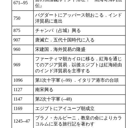
671--95
伝』
バグダートにアッバース朝おこる．インド
750
洋貿易に進出
875
チャンパ（占城）興る
907
唐滅亡．五代十国時代に入る
960
宋建国．海外貿易の隆盛
ファーティマ朝カイロに移る．紅海を通じ
969
てのアジア貿易．以後エジプトは紅海経由
のインド洋貿易を主導する
1096
第1次十字軍 (--99) ．イタリア港市の台頭
1127
南宋興る
1147
第2次十字軍 (--48)
1169
エジプトにアイユーブ朝成立
プラノ・カルピーニ，教皇の命によりカラ
1245--47
コルムに至る旅行記を著わす