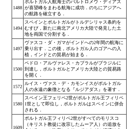
ポルトガル人航海士のバルトロメウ・ディアス
1488
が喜望峰をまわる航海に成功．のちにアジアへ
の航路を確立する．
スペインとポルトガルがトルデシリャス条約を
1494
むすび，新たに南北アメリカ大陸で発見した土
地を両国で分割する．
ヴァスコ・ダ・ガマがインドへの2年間の航海に
1497
乗り出す．この後，ポルトガル人のゴアへの入
植，インドとの貿易が始まる．
ペドロ・アルヴァレス・カブラルがブラジルに
1500
到達し，ポルトガルとアメリカ大陸との貿易路
を開く．
ルイス・ヴァス・デ・カモンイスがポルトガル
1572
人の永遠の象徴となる『ルジアダス』を著す．
スペイン王フェリペ2世がポルトガル王フィリペ
1580
1世として即位し，ポルトガルはスペインに併合
される．
ポルトガル王フィリペ2世がすべてのモリスコ
（キリスト教徒に改宗したムーア人）の追放を
1609