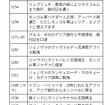
リュブリュキ，教皇の命によりカラコルム
1254
まで旅行．旅行記を書く
モンゴル軍バグダート占領．アッバース朝
1258
滅亡．ただしモンゴル軍はシリア，エジプ
トに侵入できず
マルコ・ポロのアジア旅行と中国滞在．旅
1271--95
行記を口述
ジェノヴァのヴィヴァルディ兄弟西アフリ
1291
カ航海
ジャヴァにマジャパヒト王国成立．モンゴ
1293
ル軍ジャヴァに侵攻
ジェノヴァのランチェローテ・マロチェー
1312
ロ，カナリア諸島に航海
1349（マ
イブン・バトゥータ，24年にわたるアフリ
マ）
カ，アジア旅行からタンジールに帰る
1336
南インドにヴィジャヤナガル王国興る