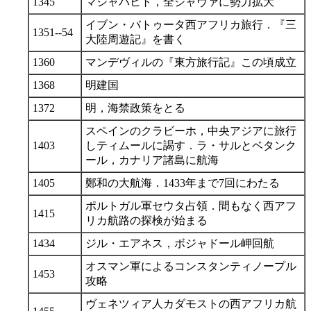
1345
マジャパヒト，全ジャヴァに勢力拡大
イブン・バトゥータ西アフリカ旅行．『三
1351--54
大陸周遊記』を書く
1360
マンデヴィルの『東方旅行記』この頃成立
1368
明建国
1372
明，海禁政策をとる
スペインのクラビーホ，中央アジアに旅行
1403
しティムールに謁す．ラ・サルとベタンク
ール，カナリア諸島に航海
1405
鄭和の大航海．1433年まで7回にわたる
ポルトガル軍セウタ占領．間もなく西アフ
1415
リカ航路の探検が始まる
1434
ジル・エアネス，ボジャドール岬回航
オスマン軍によるコンスタンティノープル
1453
攻略
ヴェネツィア人カダモストの西アフリカ航