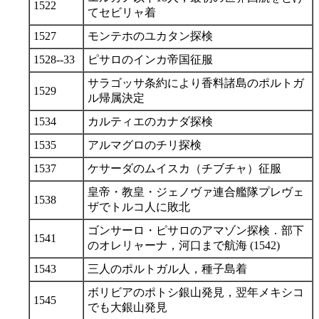
1522
てセビリャ着
1527
モンテホのユカタン探検
1528--33
ピサロのインカ帝国征服
サラゴッサ条約により香料諸島のポルトガ
1529
ル帰属決定
1534
カルティエのカナダ探検
1535
アルマグロのチリ探検
1537
ケサーダのムイスカ（チブチャ）征服
皇帝・教皇・ジェノヴァ連合艦隊プレヴェ
1538
ザでトルコ人に敗北
ゴンサーロ・ピサロのアマゾン探検．部下
1541
のオレリャーナ，河口まで航海 (1542)
1543
三人のポルトガル人，種子島着
ボリビアのポトシ銀山発見，翌年メキシコ
1545
でも大銀山発見