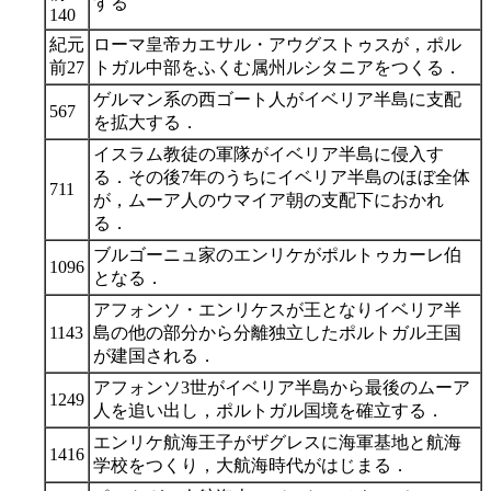
する
140
紀元
ローマ皇帝カエサル・アウグストゥスが，ポル
前27
トガル中部をふくむ属州ルシタニアをつくる．
ゲルマン系の西ゴート人がイベリア半島に支配
567
を拡大する．
イスラム教徒の軍隊がイベリア半島に侵入す
る．その後7年のうちにイベリア半島のほぼ全体
711
が，ムーア人のウマイア朝の支配下におかれ
る．
ブルゴーニュ家のエンリケがポルトゥカーレ伯
1096
となる．
アフォンソ・エンリケスが王となりイベリア半
1143
島の他の部分から分離独立したポルトガル王国
が建国される．
アフォンソ3世がイベリア半島から最後のムーア
1249
人を追い出し，ポルトガル国境を確立する．
エンリケ航海王子がザグレスに海軍基地と航海
1416
学校をつくり，大航海時代がはじまる．