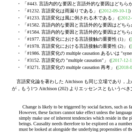
・ 「#443. 言語内的な要因と言語外的な要因はどちらが
・ 「#1232. 言語変化は雨漏りである」 (
[2012-09-10-1]
)
・ 「#1233. 言語変化は風に倒される木である」 (
[2012-
・ 「#1582. 言語内的な要因と言語外的な要因はどちらが重
・ 「#1584. 言語内的な要因と言語外的な要因はどちらが重
・ 「#1977. 言語変化における言語接触の重要性 (1)」 (
・ 「#1978. 言語変化における言語接触の重要性 (2)」 (
・ 「#1986. 言語変化の multiple causation あるいは "syner
・ 「#3152. 言語変化の "multiple causation"」 (
[2017-12-1
・ 「#3271. 言語変化の multiple causation 再考」 (
[2018-0
言語変化論を著わした Aitchison も同じ立場であ
が，もう1つ Aitchison (202) よりエッセンスともい
Change is likely to be triggered by social factors, such as f
However, these factors cannot take effect unless the language 
simply make use of inherent tendencies which reside in the
beings. Causality needs therefore to be explored on a number 
must be looked at alongside the underlying propensities of 