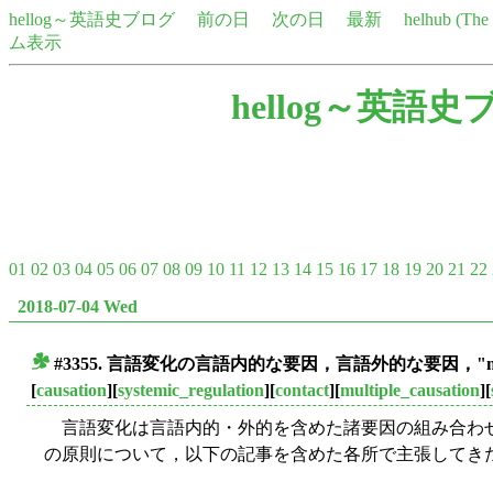
hellog～英語史ブログ
前の日
次の日
最新
helhub (Th
ム表示
hellog～英語史
01
02
03
04
05
06
07
08
09
10
11
12
13
14
15
16
17
18
19
20
21
22
2018-07-04 Wed
#3355. 言語変化の言語内的な要因，言語外的な要因，"multipl
■
[
causation
][
systemic_regulation
][
contact
][
multiple_causation
][
言語変化は言語内的・外的を含めた諸要因の組み合わせによって生じる
の原則について，以下の記事を含めた各所で主張してき