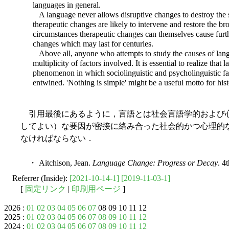
languages in general.
A language never allows disruptive changes to destroy the s
therapeutic changes are likely to intervene and restore the bro
circumstances therapeutic changes can themselves cause furth
changes which may last for centuries.
Above all, anyone who attempts to study the causes of lan
multiplicity of factors involved. It is essential to realize that
phenomenon in which sociolinguistic and psycholinguistic fact
entwined. 'Nothing is simple' might be a useful motto for histori
引用最後にあるように，言語とは社会言語学的および
してよい）な要因が密接に絡み合った社会的かつ心理的
なければならない．
・ Aitchison, Jean.
Language Change: Progress or Decay
. 4
Referrer (Inside):
[2021-10-14-1]
[2019-11-03-1]
[
固定リンク
|
印刷用ページ
]
2026 :
01
02
03
04
05
06
07
08 09 10 11 12
2025 :
01
02
03
04
05
06
07
08
09
10
11
12
2024 :
01
02
03
04
05
06
07
08
09
10
11
12