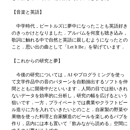
【音楽と英語】
中学時代，ビートルズに夢中になったことも英語好き
のきっかけとなりました．アルバムを何度も聴き込み，
歌詞に触れる中で自然と英語に親しむようになったとの
こと．思い出の曲として「Let It Be」を挙げています．
【これからの研究と夢】
今後の研究については，AI やプログラミングを使っ
て文学作品中の音のパターンを自動抽出するソフトを仲
間とともに開発中だといいます．人間の目では拾いきれ
ないデータを効率的に分析し，研究の幅を広げるという
狙いです．一方，プライベートでは農業やクラフトビー
ル造りに力を入れていきたいとのこと．自家製の野菜や
果物を使った料理と自家醸造のビールを楽しめるパブを
作り，店内には本も置いて「飲みながら読める」空間に