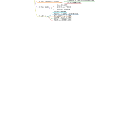
一見無関係に見える単語の語源的関係の理解
11. グリムの法則を知ることの利点
誤った語源解釈の回避
ヴェルネルの法則
12. 関連する話題
第2次ゲルマン子音推移
印欧祖語の音韻対応表
音変化の一般的理解
英語のゲルマン語派としての特徴の確認
13. おわりに
意外な語源のつながりの発見
語源辞典を読む楽しみの増加
英語史における重要性の認識