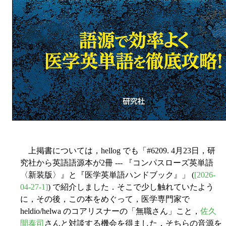
上掲書については，hellog でも「#6209. 4月23日，研
究社から英語語源本が2冊 --- 『コンパスローズ英単語
〈新装版〉』と『医学英単語ハンドブック』」 (
[2026-
04-27-1]
) で紹介しました．そこで少し触れていたよう
に，その後，この本をめぐって，医学専門家で
heldio/helwa のコアリスナーの「無職さん」こと，
佐久
間泰司
さんと対談する機会を得ました．そちらの音源を