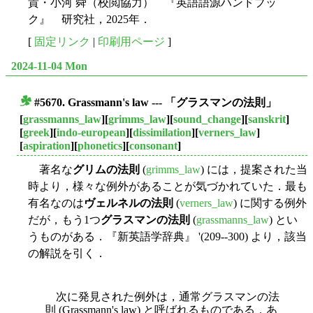
貴・小河 舜（校閲協力） 『英語語源ハンドブッ
ク』 研究社，2025年．
[
固定リンク
|
印刷用ページ
]
2024-11-04 Mon
#5670. Grassmann's law --- 「グラスマンの法則」
■
[
grassmanns_law
][
grimms_law
][
sound_change
][
sanskrit
]
[
greek
][
indo-european
][
dissimilation
][
verners_law
]
[
aspiration
][
phonetics
][
consonant
]
著名な
グリムの法則
(
grimms_law
) には，提案された当
時より，様々な例外があることが気づかれていた．最も
有名なのは
ヴェルネルの法則
(
verners_law
) に関する例外
だが，もう1つ
グラスマンの法則
(
grassmanns_law
) とい
うものがある．『新英語学辞典』 '(209--300) より，該当
の解説を引く．
次に発見された例外は，通常グラスマンの法
則 (Grassmann's law) と呼ばれるものである．あ