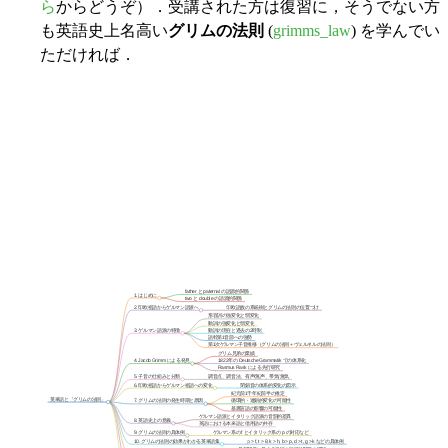
ら
からどうぞ）．受講された方は復習に，そうでない方
も英語史上名高い
グリムの法則
(
grimms_law
) を学んでい
ただければ．
father と paternal の語源的関係
1. はじめに
two と double の語源的関係
2. 印欧祖語からゲルマン語派へ
印欧語族の系統樹とグリムの法則の位置づけ
形容詞の強変化と弱変化
動詞の強変化と弱変化
3. ゲルマン語派の特徴
動詞の現在と過去の2時制
語幹第1音節への強勢
第1次ゲルマン子音推移（グリムの法則＋ヴェルネルの法則）
グリム兄弟の業績
4. Jacob Grimm による発見
1822年の Deutsche Grammatik での体系化
Rasmus Rask による先行研究
5. 子音の仕組みと分類
調音点、調音法、有声/無声、帯気/無気
6. 印欧祖語からゲルマン祖語への変化
閉鎖音の体系的変化の図示
紀元前1千年紀前半の推定
英単語と「グリムの法則」
7. グリムの法則の発生時期と原因
循環的・連鎖的変化の可能性
基層言語の影響の可能性
ゲルマン語派とイタリック語派の音韻的差異
8. 英語史上の意義
英語における本来語と借用語の共存
9. グリムの法則の具体例
ゲルマン系の f とイタリック系の p の対応など
10. グリムの法則の効果がわかる英単語集
p > f, t > θ, k > h, b > p, d > t, g > k などの具体例