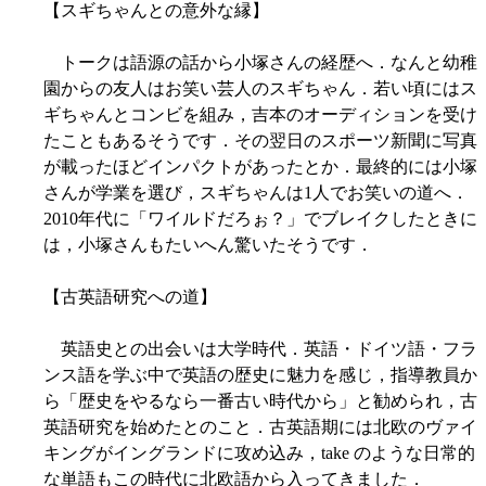
【スギちゃんとの意外な縁】
トークは語源の話から小塚さんの経歴へ．なんと幼稚
園からの友人はお笑い芸人のスギちゃん．若い頃にはス
ギちゃんとコンビを組み，吉本のオーディションを受け
たこともあるそうです．その翌日のスポーツ新聞に写真
が載ったほどインパクトがあったとか．最終的には小塚
さんが学業を選び，スギちゃんは1人でお笑いの道へ．
2010年代に「ワイルドだろぉ？」でブレイクしたときに
は，小塚さんもたいへん驚いたそうです．
【古英語研究への道】
英語史との出会いは大学時代．英語・ドイツ語・フラ
ンス語を学ぶ中で英語の歴史に魅力を感じ，指導教員か
ら「歴史をやるなら一番古い時代から」と勧められ，古
英語研究を始めたとのこと．古英語期には北欧のヴァイ
キングがイングランドに攻め込み，take のような日常的
な単語もこの時代に北欧語から入ってきました．