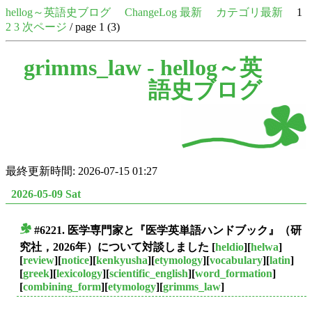
hellog～英語史ブログ
ChangeLog 最新
カテゴリ最新
1
2
3
次ページ
/ page 1 (3)
grimms_law -
hellog～英
語史ブログ
最終更新時間: 2026-07-15 01:27
2026-05-09 Sat
#6221. 医学専門家と『医学英単語ハンドブック』（研
■
究社，2026年）について対談しました
[
heldio
][
helwa
]
[
review
][
notice
][
kenkyusha
][
etymology
][
vocabulary
][
latin
]
[
greek
][
lexicology
][
scientific_english
][
word_formation
]
[
combining_form
][
etymology
][
grimms_law
]