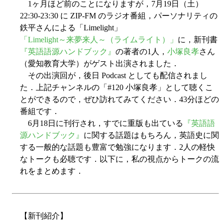
1ヶ月ほど前のことになりますが，7月19日（土）
22:30-23:30 に ZIP-FM のラジオ番組，パーソナリティの
鉄平さんによる「Limelight」
「Limelight～来夢来人～（ライムライト）」
に，新刊書
『英語語源ハンドブック』
の著者の1人，
小塚良孝
さん
（愛知教育大学）がゲスト出演されました．
その出演回が，後日 Podcast としても配信されまし
た．上記チャンネルの「#120 小塚良孝」として聴くこ
とができるので，ぜひ訪れてみてください．43分ほどの
番組です．
6月18日に刊行され，すでに重版も出ている
『英語語
源ハンドブック』
に関する話題はもちろん，英語史に関
する一般的な話題も豊富で勉強になります．2人の軽快
なトークも必聴です．以下に，私の視点からトークの流
れをまとめます．
【新刊紹介】