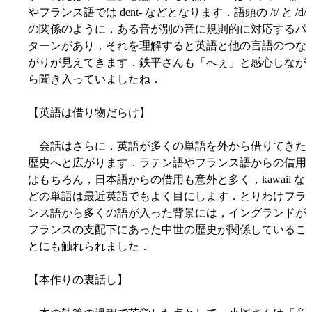
やフランス語では dent- などとなります．語頭の /t/ と /d/
の関係のように，ある音が別の音に規則的に対応するパ
ターンがあり，それを理解すると英語と他の言語のつな
がりが見えてきます．鉄平さんも「へぇ」と感心しなが
ら聞き入っていましたね．
【英語は借り物だらけ】
会話はさらに，英語が多くの単語を外から借りてきた
歴史へと広がります．ラテン語やフランス語からの借用
はもちろん，日本語からの借用も意外と多く，kawaii な
どの単語は最近英語でもよく目にします．とりわけフラ
ンス語から多くの語が入った背景には，イングランドが
フランスの支配下にあった中世の歴史が関係しているこ
とにも触れられました．
【本作りの裏話し】