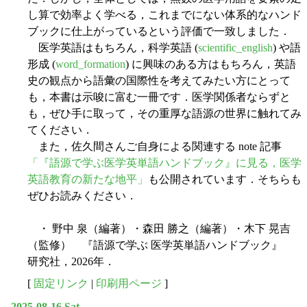
し算で効率よく学べる，これまでにない体系的なハンド
ブックに仕上がっているという評価で一致しました．
医学英語はもちろん，科学英語 (
scientific_english
) や語
形成 (
word_formation
) に興味のある方はもちろん，英語
史の観点から語彙の国際性を考えてみたい方にとって
も，本書は示唆に富む一冊です．医学関係者ならずと
も，ぜひ手に取って，その重厚な語源の世界に触れてみ
てください．
また，佐久間さんご自身による関連する note 記事
「『語源で学ぶ医学英単語ハンドブック』に見る，医学
英語教育の新たな地平」
も公開されています．そちらも
ぜひお読みください．
・ 野中 泉（編著）・森田 勝之（編著）・木下 晃吉
（監修） 『語源で学ぶ 医学英単語ハンドブック』
研究社，2026年．
[
固定リンク
|
印刷用ページ
]
2025-08-16 Sat