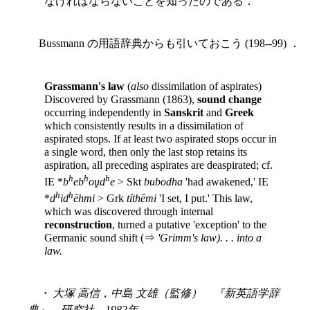
なければならないことを知ったのである．
Bussmann の用語辞典からも引いておこう (198--99) ．
Grassmann's law
(
also
dissimilation of aspirates)
Discovered by Grassmann (1863),
sound change
occurring independently in
Sanskrit
and
Greek
which consistently results in a dissimilation of
aspirated stops. If at least two aspirated stops occur in
a single word, then only the last stop retains its
aspiration, all preceding aspirates are deaspirated; cf.
h
h
h
IE *
b
eb
oṷd
e
> Skt
bubodha
'had awakened,' IE
h
h
*
d
id
ēhmi
> Grk
títhēmi
'I set, I put.' This law,
which was discovered through internal
reconstruction
,
turned a putative 'exception' to the
Germanic sound shift (⇒
'Grimm's law). . . into a
law.
・ 大塚 高信，中島 文雄（監修） 『新英語学辞
典』 研究社，1982年．