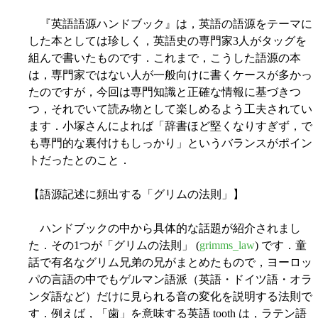
『英語語源ハンドブック』は，英語の語源をテーマに
した本としては珍しく，英語史の専門家3人がタッグを
組んで書いたものです．これまで，こうした語源の本
は，専門家ではない人が一般向けに書くケースが多かっ
たのですが，今回は専門知識と正確な情報に基づきつ
つ，それでいて読み物として楽しめるよう工夫されてい
ます．小塚さんによれば「辞書ほど堅くなりすぎず，で
も専門的な裏付けもしっかり」というバランスがポイン
トだったとのこと．
【語源記述に頻出する「グリムの法則」】
ハンドブックの中から具体的な話題が紹介されまし
た．その1つが「グリムの法則」 (
grimms_law
) です．童
話で有名なグリム兄弟の兄がまとめたもので，ヨーロッ
パの言語の中でもゲルマン語派（英語・ドイツ語・オラ
ンダ語など）だけに見られる音の変化を説明する法則で
す．例えば，「歯」を意味する英語 tooth は，ラテン語