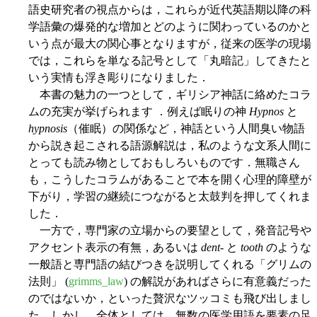
語史研究者の視点からは，これらが近代英語期以降の科
学語彙の爆発的な増加とどのように関わっているのかと
いう点が最大の関心事となりますが，従来の医学の現場
では，これらを単なる記号として「丸暗記」してきたと
いう実情も浮き彫りになりました．
本書の魅力の一つとして，ギリシア神話に絡めたコラ
ムの充実が挙げられます ．例えば眠りの神
Hypnos
と
hypnosis
（催眠）の関係など，神話という人間臭い物語
から説き起こされる語源解説は，私のような文系人間に
とっても読み物としておもしろいものです．無職さん
も，こうしたコラムがあることで本を開く心理的障壁が
下がり，学習の継続につながると太鼓判を押してくれま
した．
一方で，専門家の立場からの要望として，発音記号や
アクセント表示の有無，あるいは
dent-
と
tooth
のような
一般語と専門語の結びつきを説明してくれる「グリムの
法則」 (
grimms_law
) の解説があればさらに有意義だった
のではないか，といった贅沢なツッコミも飛び出しまし
た．しかし，全体としては，無数の医学用語を要素の足