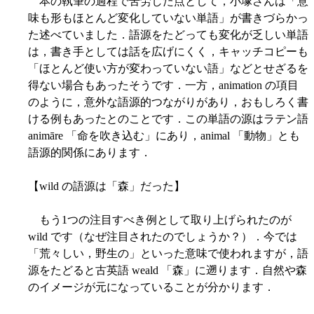
本の執筆の過程で苦労した点として，小塚さんは「意
味も形もほとんど変化していない単語」が書きづらかっ
た述べていました．語源をたどっても変化が乏しい単語
は，書き手としては話を広げにくく，キャッチコピーも
「ほとんど使い方が変わっていない語」などとせざるを
得ない場合もあったそうです．一方，animation の項目
のように，意外な語源的つながりがあり，おもしろく書
ける例もあったとのことです．この単語の源はラテン語
animāre 「命を吹き込む」にあり，animal 「動物」とも
語源的関係にあります．
【wild の語源は「森」だった】
もう1つの注目すべき例として取り上げられたのが
wild です（なぜ注目されたのでしょうか？）．今では
「荒々しい，野生の」といった意味で使われますが，語
源をたどると古英語 weald 「森」に遡ります．自然や森
のイメージが元になっていることが分かります．