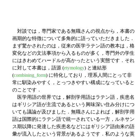
対談では，専門家である無職さんの視点から，本書の
画期的な特徴について多角的に語っていただきました．
まず驚かされたのは，従来の医学ラテン語の教本は，格
変化などの文法事項から入るものが多く，専門外の学生
にはきわめてハードルが高かったという実態です．それ
に対して本書は，語源 (
etymology
) と連結形
(
combining_form
) に特化しており，理系人間にとって非
常に馴染みやすく，とっつきやすい構成になっていると
のことです．
医学用語の世界では，解剖学用語はラテン語，疾患名
はギリシア語が主流であるという興味深い住み分けにつ
いても議論が及びました．無職さんによれば，解剖学用
語は国際的にラテン語で統一されている一方，ルネサン
ス期以降に発達した疾患名などにはギリシア語由来の語
彙が流入したという背景があるようです．私のような英