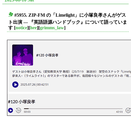
#5955. ZIP-FM の「Limelight」に小塚良孝さんがゲス
■
ト出演 --- 『英語語源ハンドブック』について語っていま
す
[
notice
][
hee
][
grimms_law
]