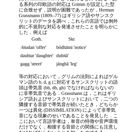
る系列の印欧語の対応は Grimm が設定した型
に合致せず，説明が困難であったが，Herman
Grassmann (1809--77) はギリシア語やサンスク
リットのデータを調べ，これらの言語では例外
的に不規則な対応を発達させたことを明らかに
した．例えば
Goth.
Skt
-biudan 'offer'
bódhāmi 'notice'
dauhtar 'daughter'
duhitā'
gagg 'street'
jánghā 'leg'
等の対応において，グリムの法則によればゲル
マン語の b, d, g に対応するサンスクリットの語
頭は帯気音 (bh, dh, gh) でなければならないの
に非帯気音である．Grassmann は，これは
ギリ
シア語およびサンスクリットにおいて，二つの
隣接する音節で帯気音が続いたとき，どちらか
一つは異化 (DISSIMILATION) によって非帯気
音になる現象のせいであることを発見した．こ
こにおいて言語学者は，単音の特徴や音声環境
だけでなく，相接する音節との関係にも注意し