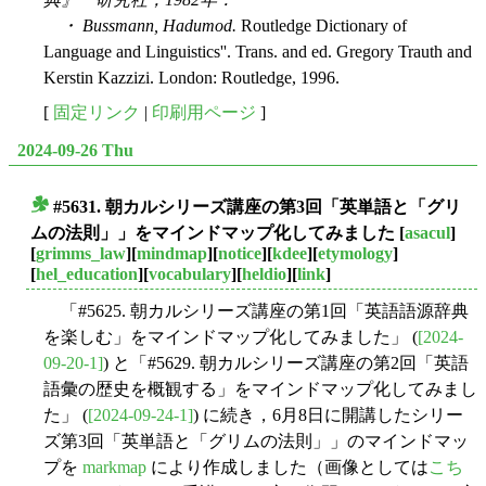
・ Bussmann, Hadumod.
Routledge Dictionary of
Language and Linguistics''. Trans. and ed. Gregory Trauth and
Kerstin Kazzizi. London: Routledge, 1996.
[
固定リンク
|
印刷用ページ
]
2024-09-26 Thu
#5631. 朝カルシリーズ講座の第3回「英単語と「グリ
■
ムの法則」」をマインドマップ化してみました
[
asacul
]
[
grimms_law
][
mindmap
][
notice
][
kdee
][
etymology
]
[
hel_education
][
vocabulary
][
heldio
][
link
]
「#5625. 朝カルシリーズ講座の第1回「英語語源辞典
を楽しむ」をマインドマップ化してみました」 (
[2024-
09-20-1]
) と「#5629. 朝カルシリーズ講座の第2回「英語
語彙の歴史を概観する」をマインドマップ化してみまし
た」 (
[2024-09-24-1]
) に続き，6月8日に開講したシリー
ズ第3回「英単語と「グリムの法則」」のマインドマッ
プを
markmap
により作成しました（画像としては
こち