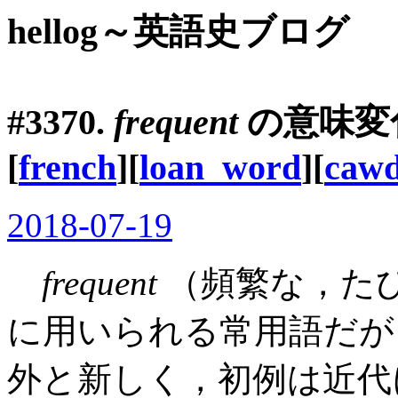
hellog～英語史ブログ
#3370.
frequent
の意味変
[
french
][
loan_word
][
cawd
2018-07-19
frequent
（頻繁な，た
に用いられる常用語だが
外と新しく，初例は近代に