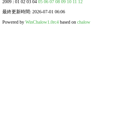
2009 : 01 02 03 04
05
06
07
08
09
10
11
12
最終更新時間: 2026-07-01 06:06
Powered by
WinChalow1.0rc4
based on
chalow