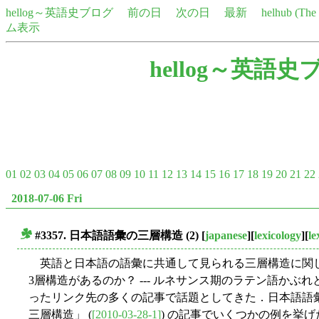
hellog～英語史ブログ
前の日
次の日
最新
helhub (Th
ム表示
hellog～英語史
01
02
03
04
05
06
07
08
09
10
11
12
13
14
15
16
17
18
19
20
21
22
2018-07-06 Fri
#3357. 日本語語彙の三層構造 (2)
[
japanese
][
lexicology
][
le
■
英語と日本語の語彙に共通して見られる三層構造に関して，
3層構造があるのか？ --- ルネサンス期のラテン語かぶれ
ったリンク先の多くの記事で話題としてきた．日本語語彙の
三層構造」 (
[2010-03-28-1]
) の記事でいくつかの例を挙げた