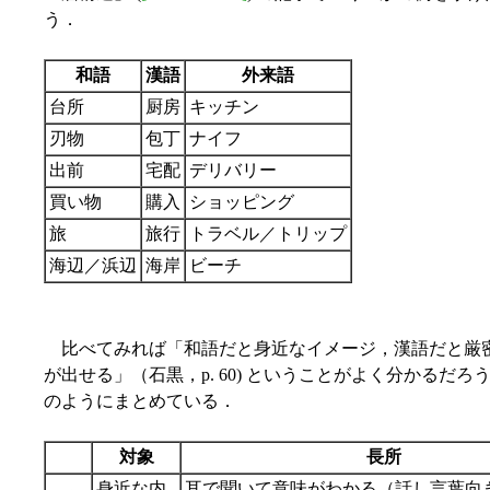
う．
和語
漢語
外来語
台所
厨房
キッチン
刃物
包丁
ナイフ
出前
宅配
デリバリー
買い物
購入
ショッピング
旅
旅行
トラベル／トリップ
海辺／浜辺
海岸
ビーチ
比べてみれば「和語だと身近なイメージ，漢語だと厳
が出せる」（石黒，p. 60) ということがよく分かるだろう
のようにまとめている．
対象
長所
身近な内
耳で聞いて意味がわかる（話し言葉向