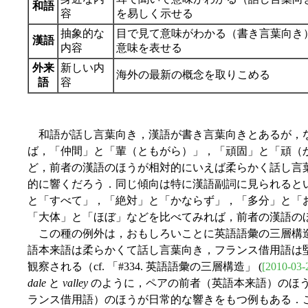
和語
容
を易しく示せる
抽象的な
目で見て意味がわかる（書き言葉向き
漢語
内容
意味を表せる
外来
新しい内
海外の最新の概念を取りこめる
語
容
和語が話し言葉向き，漢語が書き言葉向きとあるが，なか
ば，「仲間」と「輩（ともがら）」，「頑固」と「頑（
ど，前者の漢語のほうが相対的にいえば柔らかく話し言
的に響くだろう．同じ傾向は特に漢語副詞に見られると
と「すべて」，「絶対」と「かならず」，「多分」と「
「大体」と「ほぼ」などを比べてみれば，前者の漢語の
この種の例外は，おもしろいことに英語語彙の三層構
語本来語は柔らかくて話し言葉向き，フランス借用語は
観察される（cf. 「#334. 英語語彙の三層構造」 (
[2010-03-
dale
と
valley
のように，ペアの前者（英語本来語）のほ
ランス借用語）のほうが日常的な響きをもつ例もある．