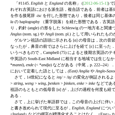
「#1145.
English
と
England
の名称」 (
[2012-06-15-1]
) 
れぞれ古英語における派生語，複合語である．前者は基
を作る接尾辞 -
isc
を付した形態であり，後者は同じ基体
la
の haplography （重字脱落）を経た形態である．古英
り，釣針 (angle) の形をした Schleswig の一地
Anglus
(nom. sg.) や
Angli
(nom. pl.) として用いられ
ゲルマン祖語の語頭に示される [ɑ] の母音は，次の音
なったが，鼻音の前ではさらに上げを経て [ɛ] に至った
いうべきもので，Campbell (75) によると後期古英
中英語の South-East Midland に相当する地域で
*
manni
),
ende
(< *
andja
) などがある（中尾，p. 222-
において定着した語としては，
(East) Anglia
や
Anglo-Saxo
さて，14世紀になると /eŋ/ > /iŋ/ の変化が例証され
>
string
,
weng
>
wing
,
þenken
>
þinken
,
enke
>
inke
などである
祖語のもともとの低母音 [ɑ] が，上げの過程を何度も経て
ある．
さて，上に挙げた単語群では，この母音の上げに伴い，後の標準
と書き改められて現代に至るが，
English
,
England
について
<Ingland> などの綴字が標準化することはなく，<Eng>- が