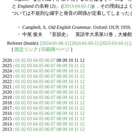
と
England
の名称 (2)」 (
[2013-04-02-1]
)) ．その理由は
ついては不規則な綴字と発音の関係が定着してしまった
・ Campbell, A.
Old English Grammar
. Oxford: OUP, 1959.
・ 中尾 俊夫 『音韻史』 英語学大系第11巻，大修館書
Referrer (Inside):
[2024-01-06-1]
[2024-01-05-1]
[2023-03-18-1]
[
[
固定リンク
|
印刷用ページ
]
2026 :
01
02
03
04
05
06
07
08 09 10 11 12
2025 :
01
02
03
04
05
06
07
08
09
10
11
12
2024 :
01
02
03
04
05
06
07
08
09
10
11
12
2023 :
01
02
03
04
05
06
07
08
09
10
11
12
2022 :
01
02
03
04
05
06
07
08
09
10
11
12
2021 :
01
02
03
04
05
06
07
08
09
10
11
12
2020 :
01
02
03
04
05
06
07
08
09
10
11
12
2019 :
01
02
03
04
05
06
07
08
09
10
11
12
2018 :
01
02
03
04
05
06
07
08
09
10
11
12
2017 :
01
02
03
04
05
06
07
08
09
10
11
12
2016 :
01
02
03
04
05
06
07
08
09
10
11
12
2015 :
01
02
03
04
05
06
07
08
09
10
11
12
2014 :
01
02
03
04
05
06
07
08
09
10
11
12
2013 :
01
02
03
04
05
06
07
08
09
10
11
12