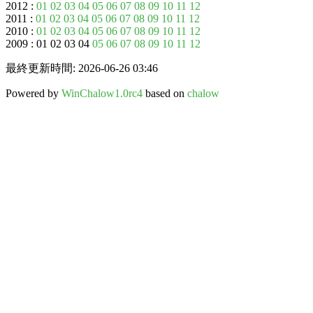
2012 :
01
02
03
04
05
06
07
08
09
10
11
12
2011 :
01
02
03
04
05
06
07
08
09
10
11
12
2010 :
01
02
03
04
05
06
07
08
09
10
11
12
2009 : 01 02 03 04
05
06
07
08
09
10
11
12
最終更新時間: 2026-06-26 03:46
Powered by
WinChalow1.0rc4
based on
chalow