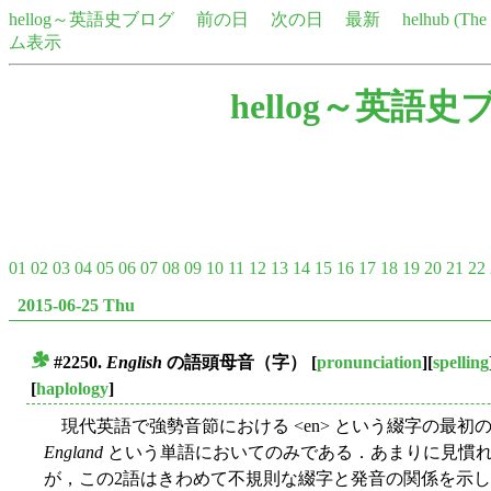
hellog～英語史ブログ
前の日
次の日
最新
helhub (Th
ム表示
hellog～英語史
01
02
03
04
05
06
07
08
09
10
11
12
13
14
15
16
17
18
19
20
21
22
2015-06-25 Thu
#2250.
English
の語頭母音（字）
[
pronunciation
][
spelling
■
[
haplology
]
現代英語で強勢音節における <en> という綴字の最初の母音
England
という単語においてのみである．あまりに見慣
が，この2語はきわめて不規則な綴字と発音の関係を示