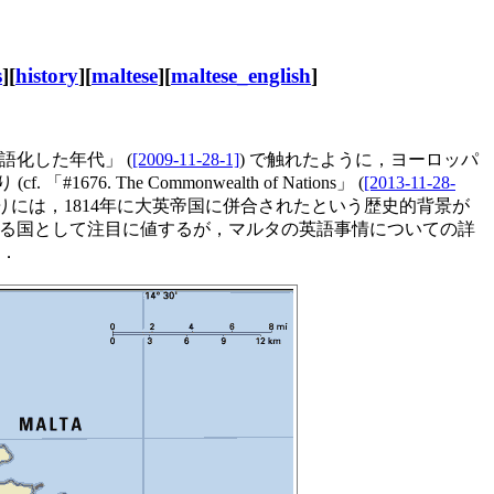
s
][
history
][
maltese
][
maltese_english
]
域の英語化した年代」 (
[2009-11-28-1]
) で触れたように，ヨーロッパ
6. The Commonwealth of Nations」 (
[2013-11-28-
には，1814年に大英帝国に併合されたという歴史的背景が
ている国として注目に値するが，マルタの英語事情についての詳
い．