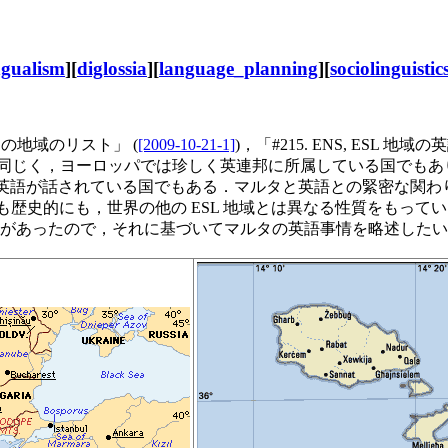
ngualism
][
diglossia
][
language_planning
][
sociolinguistic
 EFL の地域のリスト」 (
[2009-10-21-1]
)，「#215. ENS, ESL 地
国である．同じく，ヨーロッパでは珍しく英連邦に所属している国でもあり (cf. 「#167
英語が話されている国でもある．マルタと英語との緊密な関わり
にも歴史的にも，世界の他の ESL 地域とは異なる性質をもっ
会があったので，それに基づいてマルタの英語事情を略述した