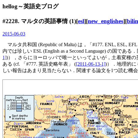
hellog～英語史ブログ
#2228. マルタの英語事情 (1)[
esl
][
new_englishes
][
bili
2015-06-03
マルタ共和国 (Republic of Malta) は，「#177. ENL, ESL,
内では珍しい ESL (English as a Second Language) の
1]
)），さらにヨーロッパで唯一といってよいが，土着変種の
ある (cf. 「#777. 英語史略年表」 (
[2011-06-13-1]
)）．地理的
しい報告はあまり見当たらない．関連する論文を1つ読む機