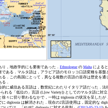
あり，地政学的にも要衝であった．
Ethnologue
の
Malta
によると，
用者である．マルタ語は，アラビア語のモロッコ口語変種を基盤
れる．この島国にとって，異なる複数の言語の並存は歴史を通
ある．
的に威信ある言語は，数世紀にわたりイタリア語だった．法律や
いられる「低位の」言語 (L[ow Variety]) としてのマル
切り替わるなかで，一時は triglossia の状況を呈したが，そ
ossia は解消された．現在の2言語使用は，固定的な diglossi
は，「#1487. diglossia に対する批判」 (
[2013-05-23-1]
)