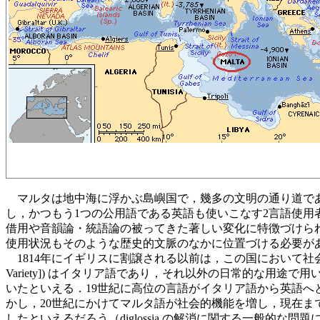
マルタは地中海に浮かぶ島嶼国で，幾多の文明の通り道で
し，かつもう1つの公用語である英語も使いこなす2言語使
借用や音韻論・統語論の被ってきた著しい変化に特徴づけら
使用状況もそのような歴史的文脈のなかに位置づける必要が
1814年にイギリスに割譲される以前は，この国において社会
Variety]) はイタリア語であり，それ以外の日常的な用途で用
いたといえる．19世紀に高位の言語がイタリア語から英語へと徐々に
かし，20世紀にかけてマルタ語が社会的機能を増し，現在までに digl
したといえるだろう（diglossia の解消に関する一般的な問題について