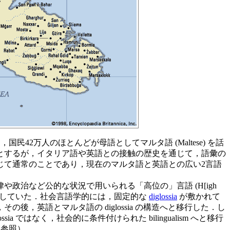
国民42万人のほとんどが母語としてマルタ語 (Maltese) を話
とするが，イタリア語や英語との接触の歴史を通じて，語彙の
じて通常のことであり，現在のマルタ語と英語との広い2言語
政治など公的な状況で用いられる「高位の」言語 (H[igh
タ語に対立していた．社会言語学的には，固定的な
diglossia
が敷かれて
の後，英語とマルタ語の diglossia の構造へと移行した．し
a ではなく，社会的に条件付けられた bilingualism へと移行
 を参照）．