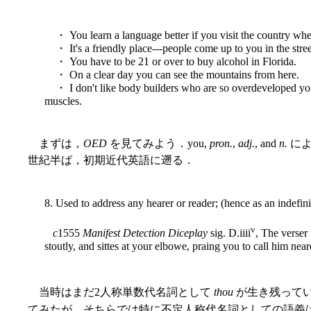
・ You learn a language better if you visit the country wher
・ It's a friendly place---people come up to you in the street
・ You have to be 21 or over to buy alcohol in Florida.
・ On a clear day you can see the mountains from here.
・ I don't like body builders who are so overdeveloped you 
muscles.
まずは，
OED
を見てみよう．you,
pron.
,
adj.
, and
n.
によ
世紀半ば，初期近代英語に遡る．
8. Used to address any hearer or reader; (hence as an indefini
v
c
1555
Manifest Detection Diceplay
sig. D.iiii
, The verser
stoutly, and sittes at your elbowe, praing you to call him near
当時はまだ2人称単数代名詞として
thou
が生き残って
てみたが，そちらでは特に不定人称代名詞としての語義