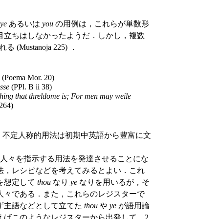
ye
あるいは
you
の用例は，これらが単数形
目立ちはしなかったようだ．しかし，複数
tanoja 225) ．
(Poema Mor. 20)
esse
(PPl. B ii 38)
thing that threldome is; For men may weile
264)
) でも，不定人称的用法は初期中英語から豊富に文
人々を指示する用法を発達させることにな
法，レシピなどを考えてみるとよい．これ
を想定して
thou
なり
ye
なりを用いるが，そ
人々である．また，これらのレジスターで
ず主語などとして立てた
thou
や
ye
が語用論
えばこのようなレジスターから出発して，2