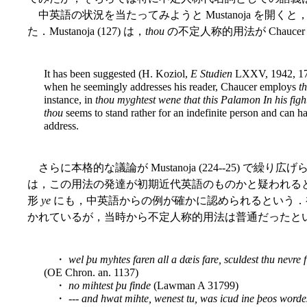
中英語の状況を当たってみようと Mustanoja を開
た．Mustanoja (127) は，
thou
の不定人称的用法が Chauc
It has been suggested (H. Koziol,
E Studien
LXXV, 1942, 170-
when he seemingly addresses his reader, Chaucer employs
t
instance, in
thou myghtest wene that this Palamon In his fig
thou
seems to stand rather for an indefinite person and can ha
address.
さらに本格的な議論が Mustanoja (224--25) で繰
は，この用法の発達が初期近代英語のものかと疑われる
形
ye
にも，中英語からの例が確かに認められるという．
かれているが，当時から不定人称的用法は普通だったという (Musta
・
wel þu myhtes faren all a dæis fare, sculdest thu nevre 
(OE Chron. an. 1137)
・
no mihtest þu finde
(Lawman A 31799)
・
--- and hwat mihte, wenest tu, was icud ine þeos word