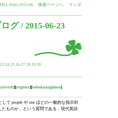
e HEL Hub)
2015-06
検索ページへ
ランダ
ブログ
/ 2015-06-23
23
24
25
26
27
28
29
30
proverb
][
register
][
sobokunagimon
]
として
people
や
one
ほどの一般的な指示対
したものか，という質問である．現代英語