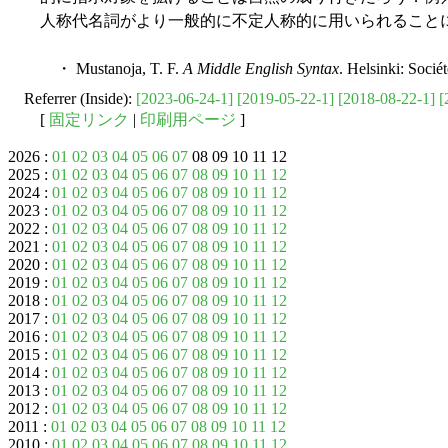
人称代名詞がより一般的に不定人称的に用いられること
・ Mustanoja, T. F.
A Middle English Syntax
. Helsinki: Socié
Referrer (Inside):
[2023-06-24-1]
[2019-05-22-1]
[2018-08-22-1]
[
[
固定リンク
|
印刷用ページ
]
2026 :
01
02
03
04
05
06
07
08 09 10 11 12
2025 :
01
02
03
04
05
06
07
08
09
10
11
12
2024 :
01
02
03
04
05
06
07
08
09
10
11
12
2023 :
01
02
03
04
05
06
07
08
09
10
11
12
2022 :
01
02
03
04
05
06
07
08
09
10
11
12
2021 :
01
02
03
04
05
06
07
08
09
10
11
12
2020 :
01
02
03
04
05
06
07
08
09
10
11
12
2019 :
01
02
03
04
05
06
07
08
09
10
11
12
2018 :
01
02
03
04
05
06
07
08
09
10
11
12
2017 :
01
02
03
04
05
06
07
08
09
10
11
12
2016 :
01
02
03
04
05
06
07
08
09
10
11
12
2015 :
01
02
03
04
05
06
07
08
09
10
11
12
2014 :
01
02
03
04
05
06
07
08
09
10
11
12
2013 :
01
02
03
04
05
06
07
08
09
10
11
12
2012 :
01
02
03
04
05
06
07
08
09
10
11
12
2011 :
01
02
03
04
05
06
07
08
09
10
11
12
2010 :
01
02
03
04
05
06
07
08
09
10
11
12