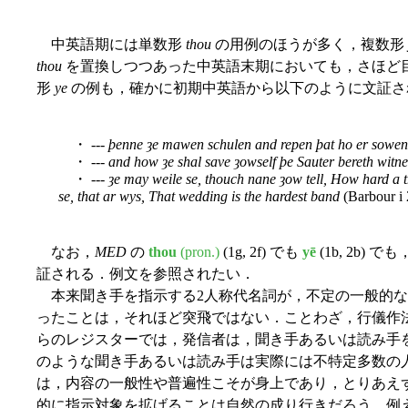
中英語期には単数形
thou
の用例のほうが多く，複数形
thou
を置換しつつあった中英語末期においても，さほど
形
ye
の例も，確かに初期中英語から以下のように文証される (Mus
・
--- þenne ȝe mawen schulen and repen þat ho er sowen
・
--- and how ȝe shal save ȝowself þe Sauter bereth witn
・
--- ȝe may weile se, thouch nane ȝow tell, How hard a 
se, that ar wys, That wedding is the hardest band
(Barbour i 
なお，
MED
の
thou
(pron.)
(1g, 2f) でも
yē
(1b, 2b
証される．例文を参照されたい．
本来聞き手を指示する2人称代名詞が，不定の一般的な
ったことは，それほど突飛ではない．ことわざ，行儀作
らのレジスターでは，発信者は，聞き手あるいは読み手
のような聞き手あるいは読み手は実際には不特定多数の
は，内容の一般性や普遍性こそが身上であり，とりあえ
的に指示対象を拡げることは自然の成り行きだろう．例