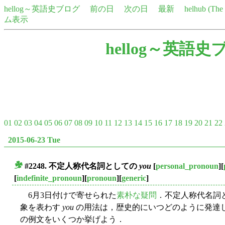
hellog～英語史ブログ
前の日
次の日
最新
helhub (Th
ム表示
hellog～英語史
01
02
03
04
05
06
07
08
09
10
11
12
13
14
15
16
17
18
19
20
21
22
2015-06-23 Tue
#2248. 不定人称代名詞としての
you
[
personal_pronoun
][
■
[
indefinite_pronoun
][
pronoun
][
generic
]
6月3日付けで寄せられた
素朴な疑問
．不定人称代名詞
象を表わす
you
の用法は，歴史的にいつどのように発達
の例文をいくつか挙げよう．