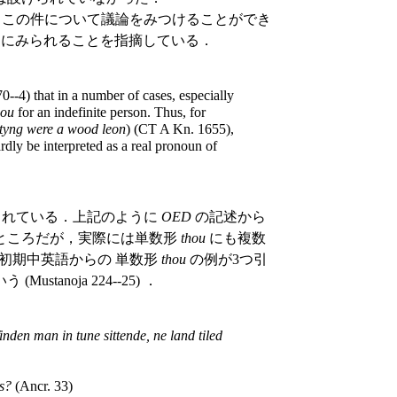
くと，この件について議論をみつけることができ
er にみられることを指摘している．
-4) that in a number of cases, especially
hou
for an indefinite person. Thus, for
htyng were a wood leon
) (CT A Kn. 1655),
rdly be interpreted as a real pronoun of
り広げられている．上記のように
OED
の記述から
ところだが，実際には単数形
thou
にも複数
初期中英語からの 単数形
thou
の例が3つ引
noja 224--25) ．
finden man in tune sittende, ne land tiled
es?
(Ancr. 33)