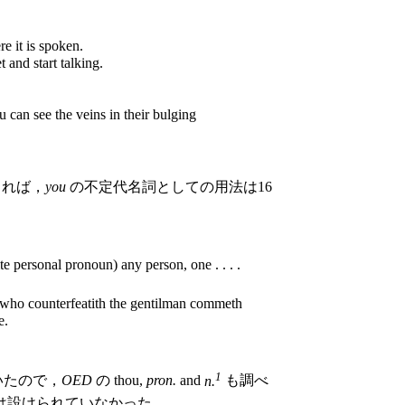
e it is spoken.
 and start talking.
can see the veins in their bulging
れば，
you
の不定代名詞としての用法は16
te personal pronoun) any person, one . . . .
 who counterfeatith the gentilman commeth
e.
1
いたので，
OED
の thou,
pron.
and
n.
も調べ
は設けられていなかった．