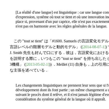
[La réalité d'une langue] est linguistique : car une langue 
d'expression, système où tout se tient et où une innovation in
place si, provenant d'un pur caprice, elle n'est pas exactement 
n'est pas en harmonie avec les règles générales de la langue.
この "tout se tient" は「#1600. Samuels の言語変化モデル
言語レベルの階層モデルと動的モデル」 (
[2014-08-07-1]
)
J. Smith 先生も好んで口にする．彼は，言語変化における体系的調整
を説明する際に，いつもこの "tout se tient" を持ち出した (
3機構」 (
[2013-05-02-1]
)) ．Meillet (11) 自身
な主張を述べている．
Les changements linguistiques ne prennent leur sens que si l'
développement dont ils font partie ; un même changement a u
suivant le procès dont il relève, et il n'est jamais légitime d'
considération du système général de la langue où il appraît.