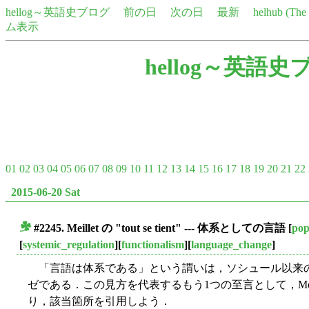
hellog～英語史ブログ
前の日
次の日
最新
helhub (Th
ム表示
hellog～英語史
01
02
03
04
05
06
07
08
09
10
11
12
13
14
15
16
17
18
19
20
21
22
2015-06-20 Sat
#2245. Meillet の "tout se tient" --- 体系としての言語
[
pop
■
[
systemic_regulation
][
functionalism
][
language_change
]
「言語は体系である」という謂いは，ソシュール以来
ゼである．この見方を代表するもう1つの至言として，Meillet の "tou
り，該当箇所を引用しよう．