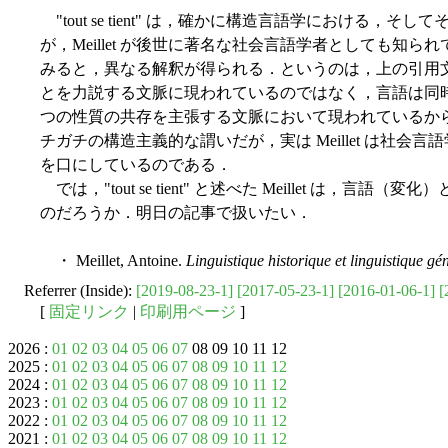
"tout se tient" は，確かに構造言語学における，
が，Meillet が後世に著名な社会言語学者としても知
みると，異なる解釈が得られる．というのは，上の引用
とを力説する文脈に現われているのではなく，言語は同
つの性質の共存を主張する文脈において現われているからだ．つまり
チガチの構造主義的な謂いだが，実は Meillet は社
を口にしているのである．
では，"tout se tient" と述べた Meillet は，
のだろうか．明日の記事で扱いたい．
・ Meillet, Antoine.
Linguistique historique et linguistique gé
Referrer (Inside):
[2019-08-23-1]
[2017-05-23-1]
[2016-01-06-1]
[
[
固定リンク
|
印刷用ページ
]
2026 :
01
02
03
04
05
06
07
08 09 10 11 12
2025 :
01
02
03
04
05
06
07
08
09
10
11
12
2024 :
01
02
03
04
05
06
07
08
09
10
11
12
2023 :
01
02
03
04
05
06
07
08
09
10
11
12
2022 :
01
02
03
04
05
06
07
08
09
10
11
12
2021 :
01
02
03
04
05
06
07
08
09
10
11
12