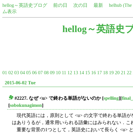
hellog～英語史ブログ
前の日
次の日
最新
helhub (Th
ム表示
hellog～英語史
01
02
03
04
05
06
07
08
09
10
11
12
13
14
15
16
17
18
19
20
21
22
2015-06-02 Tue
#2227. なぜ <u> で終わる単語がないのか
[
spelling
][
final
■
[
sobokunagimon
]
現代英語には，原則として <u> の文字で終わる単語
はありうるが，通常用いられる語彙にはみられない．こ
重要な背景の1つとして，英語史において長らく <u> と