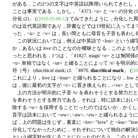
がある．この2つの文字は中英語以降用いられてきたし
ことは事実である．しかし，「#373. <u> と <v> の分化 (1)
分化 (2)」 (
[2010-05-06-1]
) でみてきたように，分化した
のは近代英語期であり，辞書などでは19世紀に入ってま
った．<u> と <v> は，長い間ともに母音も子音も表わ
この状況においては，例えば中英語で <lou> という
か，あるいは
love
のことなのか曖昧となる．このような
ったと思われる．1つは，「#1827. magic <e> とは無関係の <
<u> 単独ではなく <ue> と綴ることによって /v/ を
符（号） (diacritical mark; cf. 「#870.
diacritical mark
」 (
[20
これにより，
love
は <loue> と綴られることになり，
low
と
は，後に最初の文字が <v> に置き換えられ，-<ve> と
上の方法が明示的に子音 /v/ を表わそうとする努力だと
を表わそうとする努力である．それは，特に語末において母
除する <w> を採用することだったのではないか．かくして <o
音字は語末において <ow>, <aw>, <ew> と綴られるよう
ば，上の問題は生じず，素直に <lov> "love" と <lou
分化してなかったために，それぞれについて独自の解決法が模索さ
という綴字対が生じることになったのだろう．このようにし