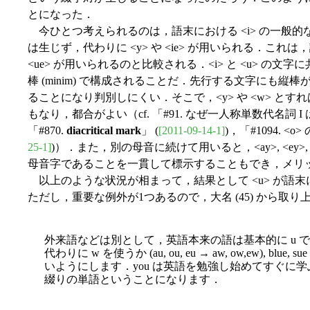
とになった．
今ひとつ考えられるのは，語末における <i> の一般的な
は生じず，代わりに <y> や <ie> が用いられる．これは，
<ue> が用いられるのと比較される．<i> と <u> の
棒 (minim) で構成されることだ．先行する文字にも
ることになり判別しにくい．そこで，<y> や <w> と
もなり，都合がよい（cf. 「#91. なぜ一人称単数代名詞 I
「#870.
diacritical mark
」 (
[2011-09-14-1]
)，「#1094. <
25-1]
)）．また，別の母音に続けて用いると，<ay>, <ey>, <oy
母音字であることを一貫して標示することもでき，メリ
以上のような状況が相まって，結果として <u> が語
ただし，重要な例外が1つあるので，大名 (45) から取
外来語などは別として，英語本来の語は基本的に u 
代わりに w を使うか (au, ou, eu → aw, ow,ew), b
いようにします．you は英語を勉強し始めてすぐに学
綴りの単語ということになります．