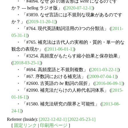
・ 「#4094. なぜ
go
の過去形は
went
になるのです
か？ --- hellog ラジオ版」 (
[2020-07-12-1]
)
・ 「#3859. なぜ言語には不規則な現象があるのです
か？」 (
[2019-11-20-1]
)
・ 「#764. 現代英語動詞活用の3つの分類法」 (
[2011-
05-31-1]
)
・ 「#765. 補充法は古代人の実相的・質的・単一的な
観念の表現か」 (
[2011-06-01-1]
)
・ 「#3254. 高頻度がもたらす縮小効果と保存効果」
(
[2018-03-25-1]
)
・ 「#694. 高頻度語と不規則複数」 (
[2011-03-22-1]
)
・ 「#67. 序数詞における補充法」 (
[2009-07-04-1]
)
・ 「#2600. 古英語の
be
動詞の屈折」 (
[2016-06-09-1]
)
・ 「#2090. 補充法だらけの人称代名詞体系」 (
[2015-
01-16-1]
)
・ 「#1580. 補充法研究の限界と可能性」 (
[2013-08-
24-1]
)
Referrer (Inside):
[2022-12-02-1]
[2022-05-23-1]
[
固定リンク
|
印刷用ページ
]