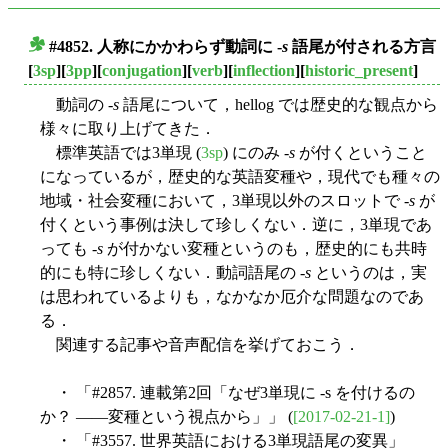
#4852. 人称にかかわらず動詞に -
s
語尾が付される方言
■
[
3sp
][
3pp
][
conjugation
][
verb
][
inflection
][
historic_present
]
動詞の -
s
語尾について，hellog では歴史的な観点から
様々に取り上げてきた．
標準英語では3単現 (
3sp
) にのみ -
s
が付くということ
になっているが，歴史的な英語変種や，現代でも種々の
地域・社会変種において，3単現以外のスロットで -
s
が
付くという事例は決して珍しくない．逆に，3単現であ
っても -
s
が付かない変種というのも，歴史的にも共時
的にも特に珍しくない．動詞語尾の -
s
というのは，実
は思われているよりも，なかなか厄介な問題なのであ
る．
関連する記事や音声配信を挙げておこう．
・ 「#2857. 連載第2回「なぜ3単現に -s を付けるの
か？ ――変種という視点から」」 (
[2017-02-21-1]
)
・ 「#3557. 世界英語における3単現語尾の変異」