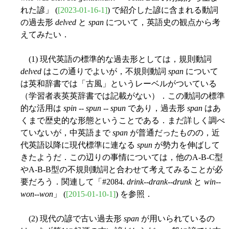
れた諺」 (
[2023-01-16-1]
) で紹介した諺に含まれる動詞
の過去形
delved
と
span
について，英語史の観点から考
えてみたい．
(1) 現代英語の標準的な過去形としては，規則動詞
delved
はこの通りでよいが，不規則動詞
span
について
は英和辞書では「古風」というレーベルがついている
（学習者表英英辞書では記載がない）．この動詞の標準
的な活用は
spin
--
spun
--
spun
であり，過去形
span
はあ
くまで歴史的な形態ということである．まだ詳しく調べ
ていないが，中英語まで
span
が普通だったものの，近
代英語以降に現代標準に連なる
spun
が勢力を伸ばして
きたようだ．この辺りの事情については，他のA-B-C型
やA-B-B型の不規則動詞と合わせて考えてみることが必
要だろう．関連して「#2084.
drink
--
drank
--
drunk
と
win
--
won
--
won
」 (
[2015-01-10-1]
) を参照．
(2) 現代の諺で古い過去形
span
が用いられているの