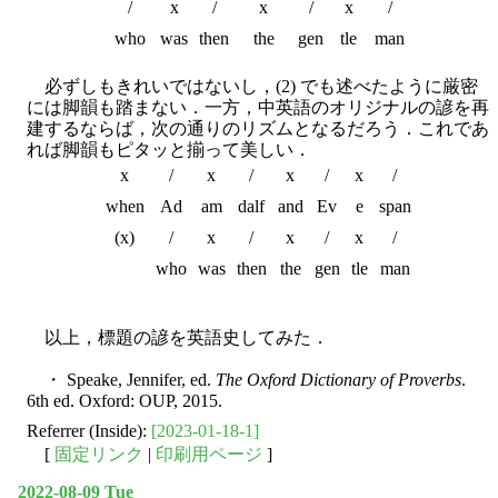
/
x
/
x
/
x
/
who
was
then
the
gen
tle
man
必ずしもきれいではないし，(2) でも述べたように厳密
には脚韻も踏まない．一方，中英語のオリジナルの諺を再
建するならば，次の通りのリズムとなるだろう．これであ
れば脚韻もピタッと揃って美しい．
x
/
x
/
x
/
x
/
when
Ad
am
dalf
and
Ev
e
span
(x)
/
x
/
x
/
x
/
who
was
then
the
gen
tle
man
以上，標題の諺を英語史してみた．
・ Speake, Jennifer, ed.
The Oxford Dictionary of Proverbs
.
6th ed. Oxford: OUP, 2015.
Referrer (Inside):
[2023-01-18-1]
[
固定リンク
|
印刷用ページ
]
2022-08-09 Tue