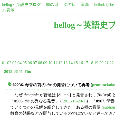
hellog～英語史ブログ
前の日
次の日
最新
helhub (Th
ム表示
hellog～英語史
01
02
03
04
05
06
07
08
09
10
11
12
13
14
15
16
17
18
19
20
21
22
2015-06-11 Thu
#2236. 母音の前の
the
の発音について再考
[
pronunciatio
■
なぜ
the apple
が普通は [ði ˈæpl] と発音され，[ðə 
「#906.
the
の異なる発音」 (
[2011-10-20-1]
)，「#907. 
でいくつかの見解を紹介してきた．ある種の音便 (
eupho
教育の効果などが関与しているのではないかと述べてきたが，大