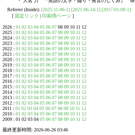
・ 大名 力 『英語の文字・綴り・発音のしくみ』 研究
Referrer (Inside):
[2025-11-06-1]
[2021-06-14-1]
[2017-01-09-1]
[
固定リンク
|
印刷用ページ
]
2026 :
01
02
03
04
05
06
07
08 09 10 11 12
2025 :
01
02
03
04
05
06
07
08
09
10
11
12
2024 :
01
02
03
04
05
06
07
08
09
10
11
12
2023 :
01
02
03
04
05
06
07
08
09
10
11
12
2022 :
01
02
03
04
05
06
07
08
09
10
11
12
2021 :
01
02
03
04
05
06
07
08
09
10
11
12
2020 :
01
02
03
04
05
06
07
08
09
10
11
12
2019 :
01
02
03
04
05
06
07
08
09
10
11
12
2018 :
01
02
03
04
05
06
07
08
09
10
11
12
2017 :
01
02
03
04
05
06
07
08
09
10
11
12
2016 :
01
02
03
04
05
06
07
08
09
10
11
12
2015 :
01
02
03
04
05
06
07
08
09
10
11
12
2014 :
01
02
03
04
05
06
07
08
09
10
11
12
2013 :
01
02
03
04
05
06
07
08
09
10
11
12
2012 :
01
02
03
04
05
06
07
08
09
10
11
12
2011 :
01
02
03
04
05
06
07
08
09
10
11
12
2010 :
01
02
03
04
05
06
07
08
09
10
11
12
2009 : 01 02 03 04
05
06
07
08
09
10
11
12
最終更新時間: 2026-06-26 03:46