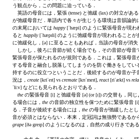
う観点から，この問題に迫っている．
英語の母音には，緊張 (tense) と弛緩 (lax) の対立がある
が弛緩母音だ．単語内で各々が生じうる環境は音韻論的
の末尾においては
happy
[ˈhæpi] のように緊張母音
ると
happily
[ˈhæpɪli] のように弛緩母音が現われること
に弛緩化し，[ə] に至ることもあれば，当該の母音が消
しかし，後ろに音節が続く場合でも，その音節が母音
緊張母音が保たれるのが規則である．これは，緊張母音
する母音と融合し脱落してしまうのを防ぐ働きをしてい
持するのに役立つということだ．後続するのが母音か子
況は，
create
[kriˈeɪt] vs
cremate
[krɪˈmeɪt],
react
[riˈækt] vs
rela
ˈliːv] などにも見られるとおりである．
the
の緊張母音 [i] と弛緩母音 [ə] (or [ɪ]) の
る場合には，
the
の音節の独立性を保つために緊張母音 [i
る．子音が後続する場合には，
the
の母音が弛緩したとし
音が必須とはならない．本来，定冠詞は無強勢であるか
grape
[ðə greɪp] のようになるのは，自然の成り行きであ