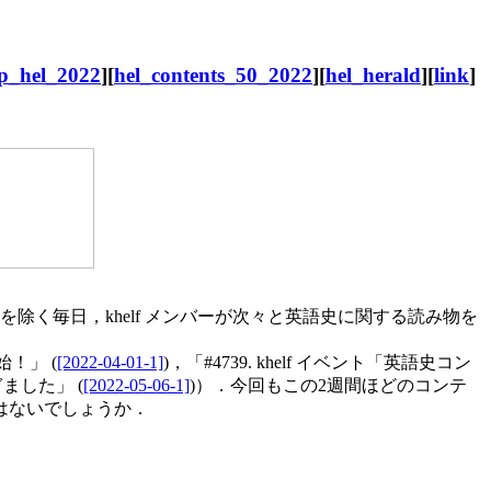
up_hel_2022
][
hel_contents_50_2022
][
hel_herald
][
link
]
除く毎日，khelf メンバーが次々と英語史に関する読み物を
！」 (
[2022-04-01-1]
)，「#4739. khelf イベント「英語史コン
ぎました」 (
[2022-05-06-1]
)）．今回もこの2週間ほどのコンテ
はないでしょうか．