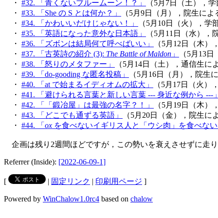
・
#32. 「青くないブルームーン！？」
（5月7日（土），
・
#33. 「She の S とは何か？」
（5月9日（月），院生によ
・
#34. 「かわいいだけじゃない！」
（5月10日（火），学
・
#35. 「英語になった意外な日本語」
（5月11日（水）
・
#36. 「ズボンは結局何て呼べばいい」
（5月12日（木
・
#37. 「古英詩の紹介 (3):
The Battle of Maldon
」
（5月13
・
#38. 「怒りのメタファー」
（5月14日（土），通信生に
・
#39. 「do-gooding な匿名投稿」
（5月16日（月），院生
・
#40. 「at で始まるイディオムの拡大」
（5月17日（火
・
#41. 「避けられる言葉と新しい言葉 --- 身近な例から ---
・
#42. 「「鍛冶屋」は最強の名字？！」
（5月19日（木
・
#43. 「どこでも通ずる英語」
（5月20日（金），院生に
・
#44. 「
ox
を食べないイギリス人と「ウシ肉」を食べない
企画は残り2週間ほどですが，この勢いを衰えさせずに走り
Referrer (Inside):
[2022-06-09-1]
[
|
固定リンク
|
印刷用ページ
]
Powered by
WinChalow1.0rc4
based on
chalow