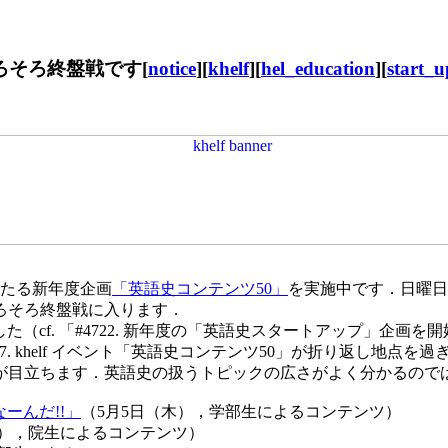
がそろそろ終盤戦です[
notice
][
khelf
][
hel_education
][
start_
わたる新年度企画
「英語史コンテンツ50」
を実施中です．日曜日を
ろそろ終盤戦に入ります．
（cf. 「#4722. 新年度の「英語史スタートアップ」企画を開始
757. khelf イベント「英語史コンテンツ50」が折り返し地点を過
が目立ちます．英語史の扱うトピックの広さがよく分かるので
なーんだ!!」
（5月5日（木），学部生によるコンテンツ）
金），院生によるコンテンツ）