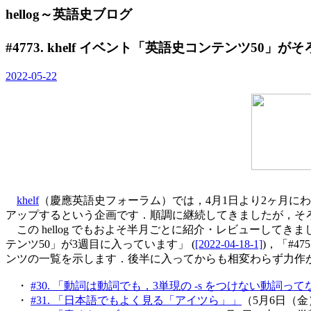
hellog～英語史ブログ
#4773. khelf イベント「英語史コンテンツ50」
2022-05-22
khelf
（慶應英語史フォーラム）では，4月1日より2ヶ月に
アップするという企画です．順調に継続してきましたが，そ
この hellog でもおよそ半月ごとに紹介・レビューしてきました
テンツ50」が3週目に入っています」 (
[2022-04-18-1]
)，「#4
ンツの一覧を示します．後半に入ってからも相変わらず力作
・
#30. 「動詞は動詞でも，3単現の -s をつけない動詞って
・
#31. 「日本語でもよく見る「アイツら」」
（5月6日（