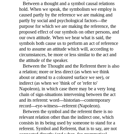
Between a thought and a symbol causal relations
hold. When we speak, the symbolism we employ is
caused partly by the reference we are making and
partly by social and psychological factors---the
purpose for which we are making the reference, the
proposed
effect of our symbols on other persons, and
our own attitude. When we hear what is said, the
symbols both cause us to perform an act of reference
and to assume an attitude which will, according to
circumstances, be more or less similar to the act and
the attitude of the speaker.
Between the Thought and the Referent there is also
a relation; more or less direct (as when we think
about or attend to a coloured surface we see), or
indirect (as when we 'think of' or 'refer to'
Napoleon), in which case there may be a very long
chain of sign-situations intervening between the act
and its referent: word---historian---contemporary
record---eye-witness---referent (Napoleon).
Between the symbol and the referent there is no
relevant relation other than the indirect one, which
consists in its being used by someone to stand for a
referent. Symbol and Referent, that is to say, are not