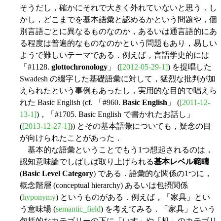
そうだし，確かにそれで大きく外れていないと思う．し
かし，どこまでを基本語彙と認めるかという問題や，個
別言語ごとに異なるものなのか，あるいは通言語的にあ
る程度は普遍的なものなのかという問題もあり，易しい
ようで難しいテーマである．例えば，言語学史的には
「#1128.
glottochronology
」 (
[2012-05-29-1]
) を提唱した
Swadesh の綴字した基礎語彙に対して，猛烈な批判が加
えられたという事例もあったし，実用的な目的で唱えら
れた Basic English (cf. 「#960.
Basic English
」 (
[2011-12-
13-1]
)，「#1705. Basic English で書かれたお話し」
(
[2013-12-27-1]
)) とその基本語彙についても，疑念の目
が向けられたことがあった．
基本的な語彙ということでもう1つ想起されるのは，
認知意味論でしばしば取り上げられる
基本レベル範疇
(
Basic Level Category
) である．語彙的な関係の1つに，
概念階層 (conceptual hierarchy) あるいは包摂関係
(
hyponymy
) というものがある．例えば，「家具」とい
う意味場 (
semantic_field
) を考えてみる．「家具」という
包括的なカテゴリーの下に「いす」や「机」のカテゴリ