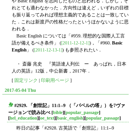
や Basic English を志向したものと思われる．しかし，そ
れとても適わなかった．方向性は違えど，いずれの目標
も振り返ってみれば理想主義的であることは一致してい
た．これは新渡戸の性格だったというほかないように思
われる．
Basic English については「#959. 理想的な国際人工言
語が備えるべき条件」 (
[2011-12-12-1]
)，「#960.
Basic
English
」 (
[2011-12-13-1]
) も参照されたい．
・ 斎藤 兆史 『英語達人列伝 ー あっぱれ，日本
人の英語』12版，中公新書，2017年．
[
固定リンク
|
印刷用ページ
]
2017-05-04 Thu
#2929. 「創世記」11:1--9 （「バベルの塔」）を7ヴァ
■
ージョンで読み比べ
[
bible
][
popular_passage
]
[
hel_education
][
oe_text
][
basic_english
][
popular_passage
]
昨日の記事「#2928. 古英語で「創世記」11:1--9