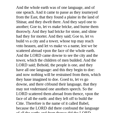
And the whole earth was of one language, and of
one speach. And it came to passe as they iourneyed
from the East, that they found a plaine in the land of
Shinar, and they dwelt there. And they sayd one to
another; Goe to, let vs make bricke, and burne them
thorowly. And they had bricke for stone, and slime
had they for morter. And they said; Goe to, let vs
build vs a city and a tower, whose top may reach
vnto heauen, and let vs make vs a name, lest we be
scattered abroad vpon the face of the whole earth.
And the LORD came downe to see the city and the
tower, which the children of men builded. And the
LORD said; Behold, the people is one, and they
have all one language: and this they begin to doe:
and now nothing will be restrained from them, which
they haue imagined to doe. Goed to, let vs go
downe, and there cōfound their language, that they
may not vnderstand one anothers speech. So the
LORD scattered them abroad from thence, vpon the
face of all the earth: and they left off to build the
Citie. Therefore is the name of it called Babel,
because the LORD did there confound the language
of all the earth: and from thence did the LORD