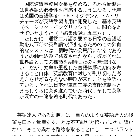
国際連盟事務局次長を務めるころから新渡戸
は世界語の必要性を痛感するようになる．晩年
は英国の言語学者C・K・オグデンとI・A・リ
チャーズが英語学習者用に開発した「基本英語
（ベーシック・イングリッシュ）」に関心を寄
せていたようだ（『編集余録』五三八）．
たしかに，通常二万語を要する日常の言語活
動を八五〇の英単語で済ませるためのこの独創
的なシステムは，新時代の公用語になるであろ
うとの触れ込みで発表されたから，彼がそれに
世界語としての機能を期待したのも無理はな
い．だが，効率を重視した言語体系に期待を寄
せること自体，英語教育に対して割り切った考
え方をせざるをえない時期が来たことを物語っ
て
いる．それは日本が軍国主義の支配体制へと
まっしぐらに突き進んでいた時代，そして英学
が衰亡の一途を辿る時代であった．
英語達人である新渡戸は，自らのような英語達人の後
輩を日本で量産することは不可能だと悟っていたに違い
ない．そこで異なる路線を取ることにし，エスペラント