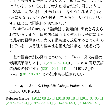
ク」と共有する特性は少ないので，(b) にかなう．これ
は「いす」を中心にして考えた場合だが，同じように
「家具」あるいは「肘掛けいす」を中心に考えて (a) と
(b) にかなうかどうかを検査してみると，いずれも「い
す」ほどには両条件を満たさない．
Basic Level Category の語彙は，認知的に重要と考えら
れている．また，日常的に最もよく使われ，子供によっ
て最初に習得され，大人も最も速く反応することが知ら
れている．ある種の基本性を備えた語彙といえるだろ
う．
基本語彙の別の見方については，「#308. 現代英語の
最頻英単語リスト」 (
[2010-03-01-1]
)，「#1874. 高頻度語
の語義の保守性」 (
[2014-06-14-1]
)，「#1101.
Zipf's
law
」 (
[2012-05-02-1]
) の記事も参照されたい．
・ Taylor, John R.
Linguistic Categorization
. 3rd ed.
Oxford: OUP, 2003.
Referrer (Inside):
[2022-08-25-1]
[2018-08-18-1]
[2017-01-06-1]
[2016-08-09-1]
[2016-08-07-1]
[2014-09-18-1]
[2014-09-13-1]