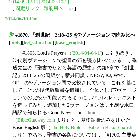
[2014-09-12-1]
[2014-09-10-1]
[
固定リンク
|
印刷用ページ
]
2014-06-10 Tue
#1870. 「創世記」2:18--25 を7ヴァージョンで読み比べ
■
[
bible
][
hel_education
][
basic_english
]
「#1803. Lord's Prayer」 (
[2014-04-04-1]
) に引き続き，
時代別ヴァージョンで聖書の節を読み比べてみる．寺澤
盾先生の『聖書でたどる英語の歴史』の第6章で「創世
記」2:18--25 の箇所が，新共同訳，NRSV, KJ, Wycl,
OEH の5ヴァージョン間で比較されている．これを基に
して，2つの現代版聖書を追加し，全体として7ヴァージ
ョンでの比較が可能となるように，パラレル・テキスト
を造ってみた．追加した2ヴァージョンは，平易な米口
語訳で知られる Good News Translation
（
BibleGateway.com
より）と，基礎語彙のみを用いた
Basic English 版（
The Holy Bible --- Bible in Basic English
より）である．聖書の各版については，「#1709. 主要英