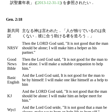
訳聖書年表」 (
[2013-12-31-1]
) を参照されたい．
Gen. 2:18
新共同
主なる神は言われた．「人が独りでいるのは良
訳
くない．彼に合う助ける者を造ろう．」
Then the LORD God said, "It is not good that the man
NRSV
should be alone; I will make him a helper as his
partner."
Good
Then the Lord God said, "It is not good for the man to
News
live alone. I will make a suitable companion to help
Bible
him."
And the Lord God said, It is not good for the man to
Basic
be by himself: I will make one like himself as a help to
English
him
And the LORD God said, "It is not good that the man
KJ
should be alone: I will make him an helpe meet for
him."
And the Lord God seide, "It is not good that a man be
Wycl
aloone, make we to hym an help lijk to hym silf."