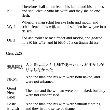
Therefore shall a man leaue his father and his mother,
KJ
and shall cleaue vnto his wife: and they shalbe one
flesh.
Wherfor a man schal forsake fadir and modir, and
Wycl
schal cleue to his wijf, and thei schulen be tweyne in o
fleisch.
For ðan forlǣt se man fæder and mōdor, and geðēot
OEH
hine tō his wīfe, and hī bēoð būta on ānum flǣsce.
Gen. 2:25
人と妻は二人とも裸であったが，恥ずかしが
新共同訳
りはしなかった．
And the man and his wife were both naked, and
NRSV
were not ashamed.
Good
The man and the woman were both naked, but they
News
were not embarrassed.
Bible
Basic
And the man and his wife were without clothing,
English
and they had no sense of shame.