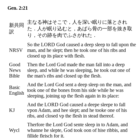
Gen. 2:21
主なる神はそこで，人を深い眠りに落とされ
新共同
た．人が眠り込むと，あばら骨の一部を抜き取
訳
り，その跡を肉でふさがれた．
So the LORD God caused a deep sleep to fall upon the
NRSV
man, and he slept; then he took one of his ribs and
closed up its place with flesh.
Good
Then the Lord God made the man fall into a deep
News
sleep, and while he was sleeping, he took out one of
Bible
the man's ribs and closed up the flesh.
And the Lord God sent a deep sleep on the man, and
Basic
took one of the bones from his side while he was
English
sleeping, joining up the flesh again in its place:
And the LORD God caused a deepe sleepe to fall
KJ
vpon Adam, and hee slept; and he tooke one of his
ribs, and closed vp the flesh in stead thereof.
Therfore the Lord God sente sleep in to Adam, and
Wycl
whanne he slepte, God took oon of hise ribbis, and
fillide fleisch for it.