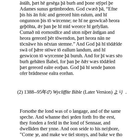
āstāh, þæt hē gesēga þā burh and þone stȳpel þe
Adames sunus getimbroden. God cwæð þā, “Efne
þis his ān folc and gereord him ealum, and hī
ongunnon þis tō wircenne; ne hī ne geswīcað heora
geþōhta, ǣr þan þe hī mid weorce hī gefyllan.
Cumað nū eornostlīce and uton niþer āstīgan and
heora gereord þēr tōwendon, þæt heora nān ne
tōcnāwe his nēxtan stemne.” And God þā hī tōdǣlde
swā of þǣre stōwe tō eallum landum, and hī
geswicon tō wyrcenne þā buruh. And for þī wæs sēo
burh gehāten Babel, for þan þe ðǣr wæs tōdǣled
þæt gereord ealre eorþan. God þā hī sende þanon
ofer brādnesse ealra eorðan.
(2) 1388--95年の
Wycliffite Bible
(Later Version) より．
Forsothe the lond was of o langage, and of the same
speche. And whanne thei ȝeden forth fro the eest,
they fonden a feeld in the lond of Sennaar, and
dwelliden ther ynne. And oon seide to his neiȝbore,
"Come ȝe, and make we tiel stonys, and bake we tho