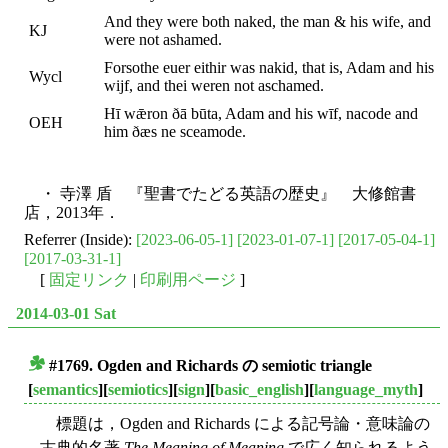
And they were both naked, the man & his wife, and
KJ
were not ashamed.
Forsothe euer eithir was nakid, that is, Adam and his
Wycl
wijf, and thei weren not aschamed.
Hī wǣron ðā būta, Adam and his wīf, nacode and
OEH
him ðæs ne sceamode.
・ 寺澤 盾 『聖書でたどる英語の歴史』 大修館書
店，2013年．
Referrer (Inside):
[2023-06-05-1]
[2023-01-07-1]
[2017-05-04-1]
[2017-03-31-1]
[
固定リンク
|
印刷用ページ
]
2014-03-01 Sat
#1769. Ogden and Richards の
semiotic triangle
■
[
semantics
][
semiotics
][
sign
][
basic_english
][
language_myth
]
標題は，Ogden and Richards による記号論・意味論の
古典的名著
The Meaning of Meaning
で広く知られるよう