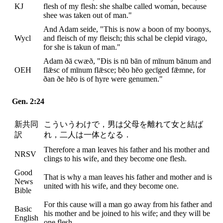
KJ
flesh of my flesh: she shalbe called woman, because
shee was taken out of man."
And Adam seide, "This is now a boon of my boonys,
Wycl
and fleisch of my fleisch; this schal be clepid virago,
for she is takun of man."
Adam ðā cwæð, "Ðis is nū bān of mīnum bānum and
OEH
flǣsc of mīnum flǣsce; bēo hēo gecīged fǣmne, for
ðan ðe hēo is of hyre were genumen."
Gen. 2:24
新共同
こういうわけで，男は父母を離れて女と結ば
訳
れ，二人は一体となる．
Therefore a man leaves his father and his mother and
NRSV
clings to his wife, and they become one flesh.
Good
That is why a man leaves his father and mother and is
News
united with his wife, and they become one.
Bible
For this cause will a man go away from his father and
Basic
his mother and be joined to his wife; and they will be
English
one flesh.