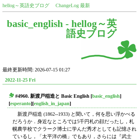
hellog～英語史ブログ
ChangeLog 最新
basic_english -
hellog～英
語史ブログ
最終更新時間: 2026-07-15 01:27
2022-11-25 Fri
#4960. 新渡戸稲造と Basic English
[
basic_english
]
■
[
esperanto
][
english_in_japan
]
新渡戸稲造 (1862--1933) と聞いて，何を思い浮かべる
だろうか．身近なところでは5千円札の顔だったし，札
幌農学校でクラーク博士に学んだ秀才としても記憶され
ているし，「太平洋の橋」でもあり，さらには『武士