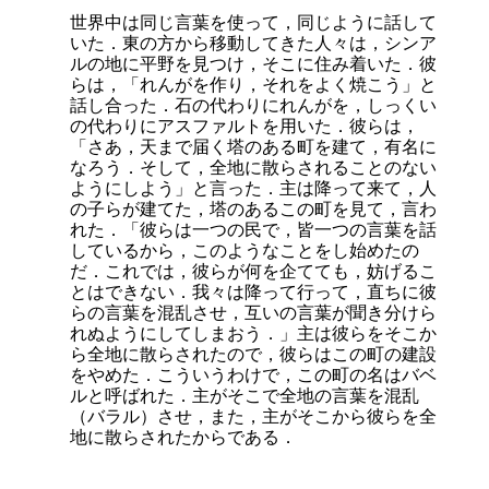
世界中は同じ言葉を使って，同じように話して
いた．東の方から移動してきた人々は，シンア
ルの地に平野を見つけ，そこに住み着いた．彼
らは，「れんがを作り，それをよく焼こう」と
話し合った．石の代わりにれんがを，しっくい
の代わりにアスファルトを用いた．彼らは，
「さあ，天まで届く塔のある町を建て，有名に
なろう．そして，全地に散らされることのない
ようにしよう」と言った．主は降って来て，人
の子らが建てた，塔のあるこの町を見て，言わ
れた．「彼らは一つの民で，皆一つの言葉を話
しているから，このようなことをし始めたの
だ．これでは，彼らが何を企てても，妨げるこ
とはできない．我々は降って行って，直ちに彼
らの言葉を混乱させ，互いの言葉が聞き分けら
れぬようにしてしまおう．」主は彼らをそこか
ら全地に散らされたので，彼らはこの町の建設
をやめた．こういうわけで，この町の名はバベ
ルと呼ばれた．主がそこで全地の言葉を混乱
（バラル）させ，また，主がそこから彼らを全
地に散らされたからである．