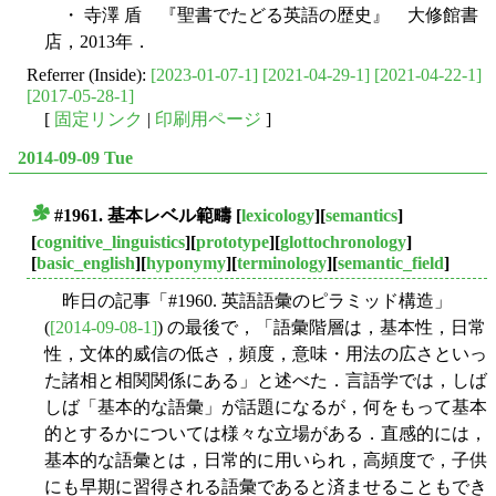
・ 寺澤 盾 『聖書でたどる英語の歴史』 大修館書
店，2013年．
Referrer (Inside):
[2023-01-07-1]
[2021-04-29-1]
[2021-04-22-1]
[2017-05-28-1]
[
固定リンク
|
印刷用ページ
]
2014-09-09 Tue
#1961.
基本レベル範疇
[
lexicology
][
semantics
]
■
[
cognitive_linguistics
][
prototype
][
glottochronology
]
[
basic_english
][
hyponymy
][
terminology
][
semantic_field
]
昨日の記事「#1960. 英語語彙のピラミッド構造」
(
[2014-09-08-1]
) の最後で，「語彙階層は，基本性，日常
性，文体的威信の低さ，頻度，意味・用法の広さといっ
た諸相と相関関係にある」と述べた．言語学では，しば
しば「基本的な語彙」が話題になるが，何をもって基本
的とするかについては様々な立場がある．直感的には，
基本的な語彙とは，日常的に用いられ，高頻度で，子供
にも早期に習得される語彙であると済ませることもでき