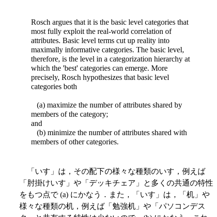
Rosch argues that it is the basic level categories that
most fully exploit the real-world correlation of
attributes. Basic level terms cut up reality into
maximally informative categories. The basic level,
therefore, is the level in a categorization hierarchy at
which the 'best' categories can emerge. More
precisely, Rosch hypothesizes that basic level
categories both
(a) maximize the number of attributes shared by
members of the category;
and
(b) minimize the number of attributes shared with
members of other categories.
「いす」は，その配下の様々な種類のいす，例えば
「肘掛けいす」や「デッキチェア」と多くの共通の特性
をもつ点で (a) にかなう．また，「いす」は，「机」や
様々な種類の机，例えば「勉強机」や「パソコンデス