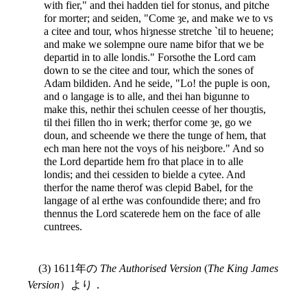
with fier," and thei hadden tiel for stonus, and pitche
for morter; and seiden, "Come ȝe, and make we to vs
a citee and tour, whos hiȝnesse stretche `til to heuene;
and make we solempne oure name bifor that we be
departid in to alle londis." Forsothe the Lord cam
down to se the citee and tour, which the sones of
Adam bildiden. And he seide, "Lo! the puple is oon,
and o langage is to alle, and thei han bigunne to
make this, nethir thei schulen ceesse of her thouȝtis,
til thei fillen tho in werk; therfor come ȝe, go we
doun, and scheende we there the tunge of hem, that
ech man here not the voys of his neiȝbore." And so
the Lord departide hem fro that place in to alle
londis; and thei cessiden to bielde a cytee. And
therfor the name therof was clepid Babel, for the
langage of al erthe was confoundide there; and fro
thennus the Lord scaterede hem on the face of alle
cuntrees.
(3) 1611年の
The Authorised Version
(
The King James
Version
）より．