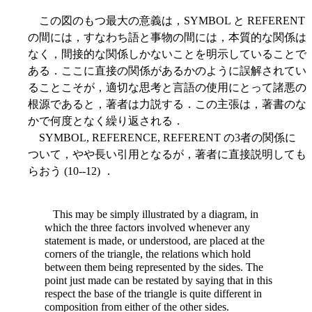
この図のもつ最大の意義は，SYMBOL と REFERENT
の間には，すなわち語と事物の間には，本質的な関係は
なく，間接的な関係しかないことを明示していることで
ある．ここに直接の関係があるかのように誤解されてい
ることこそが，適切な思考と言語の使用にとって諸悪の
根源であると，著者は力説する．この主張は，著書のな
かで何度となく繰り返される．
SYMBOL, REFERENCE, REFERENT の3者の関係に
ついて，やや長い引用となるが，著者に直接説明しても
らおう (10--12) ．
This may be simply illustrated by a diagram, in
which the three factors involved whenever any
statement is made, or understood, are placed at the
corners of the triangle, the relations which hold
between them being represented by the sides. The
point just made can be restated by saying that in this
respect the base of the triangle is quite different in
composition from either of the other sides.