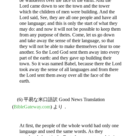
be wanderers over the face of the earth. And the
Lord came down to see the town and the tower
which the children of men were building. And the
Lord said, See, they are all one people and have all
one language; and this is only the start of what they
may do: and now it will not be possible to keep them
from any purpose of theirs. Come, let us go down
and take away the sense of their language, so that
they will not be able to make themselves clear to one
another. So the Lord God sent them away into every
part of the earth: and they gave up building their
town. So it was named Babel, because there the Lord
took away the sense of all languages and from there
the Lord sent them away over all the face of the
earth.
(6) 平易な米口語訳 Good News Translation
(
BibleGateway.com
) より．
At first, the people of the whole world had only one
language and used the same words. As they