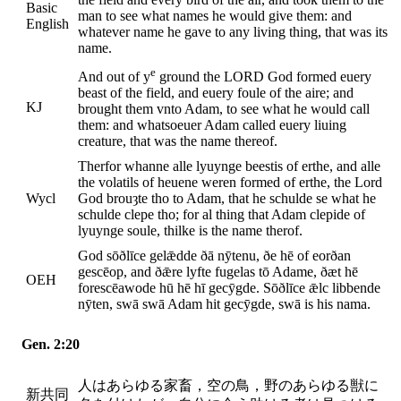
Basic
man to see what names he would give them: and
English
whatever name he gave to any living thing, that was its
name.
e
And out of y
ground the LORD God formed euery
beast of the field, and euery foule of the aire; and
KJ
brought them vnto Adam, to see what he would call
them: and whatsoeuer Adam called euery liuing
creature, that was the name thereof.
Therfor whanne alle lyuynge beestis of erthe, and alle
the volatils of heuene weren formed of erthe, the Lord
Wycl
God brouȝte tho to Adam, that he schulde se what he
schulde clepe tho; for al thing that Adam clepide of
lyuynge soule, thilke is the name therof.
God sōðlīce gelǣdde ðā nȳtenu, ðe hē of eorðan
gescēop, and ðǣre lyfte fugelas tō Adame, ðæt hē
OEH
forescēawode hū hē hī gecȳgde. Sōðlīce ǣlc libbende
nȳten, swā swā Adam hit gecȳgde, swā is his nama.
Gen. 2:20
人はあらゆる家畜，空の鳥，野のあらゆる獣に
新共同