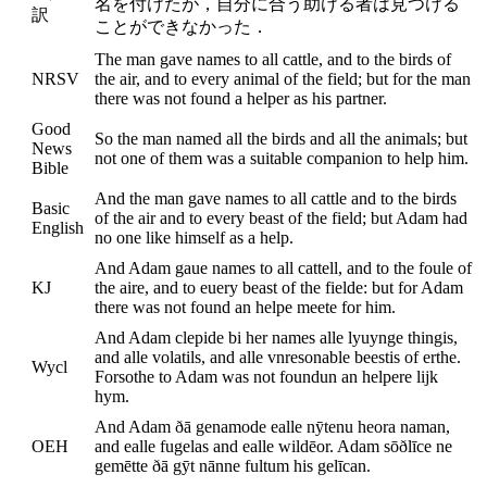
名を付けたが，自分に合う助ける者は見つける
訳
ことができなかった．
The man gave names to all cattle, and to the birds of
NRSV
the air, and to every animal of the field; but for the man
there was not found a helper as his partner.
Good
So the man named all the birds and all the animals; but
News
not one of them was a suitable companion to help him.
Bible
And the man gave names to all cattle and to the birds
Basic
of the air and to every beast of the field; but Adam had
English
no one like himself as a help.
And Adam gaue names to all cattell, and to the foule of
KJ
the aire, and to euery beast of the fielde: but for Adam
there was not found an helpe meete for him.
And Adam clepide bi her names alle lyuynge thingis,
and alle volatils, and alle vnresonable beestis of erthe.
Wycl
Forsothe to Adam was not foundun an helpere lijk
hym.
And Adam ðā genamode ealle nȳtenu heora naman,
OEH
and ealle fugelas and ealle wildēor. Adam sōðlīce ne
gemētte ðā gȳt nānne fultum his gelīcan.