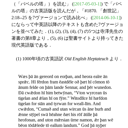
（「バベルの塔」）を読む」 (
[2017-05-03-1]
) で「バベ
ルの塔」の古英語版を読んだが，「#1870. 「創世記」
2:18--25 を7ヴァージョンで読み比べ」 (
[2014-06-10-1]
)
にならって中英語以降のテキストも含めた7ヴァージョ
ンを並べてみた．(1), (2), (3), (4), (7) の5つは寺澤先生の
著書の第8章より，(5), (6) は聖書サイトより持ってきた
現代英語版である．
(1) 1000年頃の古英語訳
Old English Heptateuch
より．
Wæs þā ān gereord on eorþan, and heora ealre ān
sprǣc. Hī fērdon fram ēastdēle oð þæt hī cōmon tō
ānum felde on þām lande Sennar, and þēr wunedon.
Ðā cwǣdon hī him betwȳnan, “Vton wyrcean ūs
tigelan and ǣlan hī on fȳre.” Witodlīce hī hæfdon
tigelan for stān and tyrwan for weall-līm. And
cwǣdon, “Cumað and utan wircan ūs āne burh and
ǣnne stȳpel swā hēahne ðæt his rōf ātille þā
heofonan, and uton mǣrsian ūrne namon, ǣr þan wē
bēon tōdǣlede tō eallum landum.” God þā nyþer