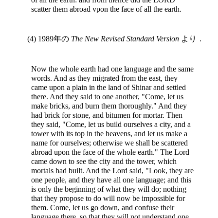
scatter them abroad vpon the face of all the earth.
(4) 1989年の
The New Revised Standard Version
より．
Now the whole earth had one language and the same
words. And as they migrated from the east, they
came upon a plain in the land of Shinar and settled
there. And they said to one another, "Come, let us
make bricks, and burn them thoroughly." And they
had brick for stone, and bitumen for mortar. Then
they said, "Come, let us build ourselves a city, and a
tower with its top in the heavens, and let us make a
name for ourselves; otherwise we shall be scattered
abroad upon the face of the whole earth." The Lord
came down to see the city and the tower, which
mortals had built. And the Lord said, "Look, they are
one people, and they have all one language; and this
is only the beginning of what they will do; nothing
that they propose to do will now be impossible for
them. Come, let us go down, and confuse their
language there, so that they will not understand one