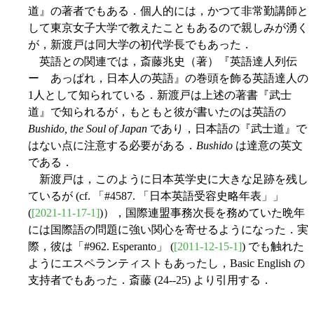
道』の著者でもある．個人的には，かつて非常勤講師と
して東京女子大学で教えたこともあるので親しみが湧く
が，新渡戸は同大学の初代学長でもあった．
英語との関連では，斎藤兆史（著）『英語達人列伝
ー あっぱれ，日本人の英語』の巻頭を飾る英語達人の
1人として知られている．新渡戸は上述の著書『武士
道』で知られるが，もともと彼が書いたのは英語の
Bushido, the Soul of Japan
であり，日本語の『武士道』で
はない点に注意する必要がある．
Bushido
は達意の英文
である．
新渡戸は，このように日本英学史に大きな足跡を残し
ているが (cf. 「#4587. 「日本英語受容史略年表」」
(
[2021-11-17-1]
)），国際連盟事務次長を務めていた晩年
には国際語の問題に強い関心を寄せるようになった．実
際，彼は「#962. Esperanto」 (
[2011-12-15-1]
) でも触れた
ようにエスペランティストもあったし，Basic English の
支持者でもあった．斎藤 (24--25) より引用する．