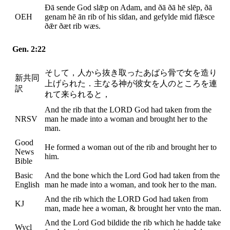
Ðā sende God slǣp on Adam, and ðā ðā hē slēp, ðā
OEH
genam hē ān rib of his sīdan, and gefylde mid flǣsce
ðǣr ðæt rib wæs.
Gen. 2:22
そして，人から抜き取ったあばら骨で女を造り
新共同
上げられた．主なる神が彼女を人のところを連
訳
れて来られると，
And the rib that the LORD God had taken from the
NRSV
man he made into a woman and brought her to the
man.
Good
He formed a woman out of the rib and brought her to
News
him.
Bible
Basic
And the bone which the Lord God had taken from the
English
man he made into a woman, and took her to the man.
And the rib which the LORD God had taken from
KJ
man, made hee a woman, & brought her vnto the man.
And the Lord God bildide the rib which he hadde take
Wycl