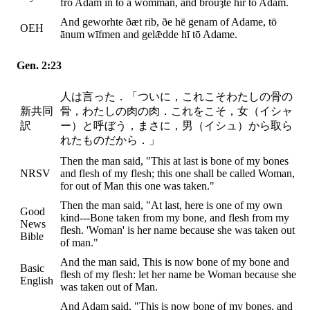
fro Adam in to a womman, and brouȝte hir to Adam.
And geworhte ðæt rib, ðe hē genam of Adame, tō
OEH
ānum wīfmen and gelǣdde hī tō Adame.
Gen. 2:23
人は言った．「ついに，これこそわたしの骨の
新共同
骨，わたしの肉の肉．これをこそ，女（イシャ
訳
ー）と呼ぼう，まさに，男（イシュ）から取ら
れたものだから．」
Then the man said, "This at last is bone of my bones
NRSV
and flesh of my flesh; this one shall be called Woman,
for out of Man this one was taken."
Then the man said, "At last, here is one of my own
Good
kind---Bone taken from my bone, and flesh from my
News
flesh. 'Woman' is her name because she was taken out
Bible
of man."
And the man said, This is now bone of my bone and
Basic
flesh of my flesh: let her name be Woman because she
English
was taken out of Man.
And Adam said, "This is now bone of my bones, and