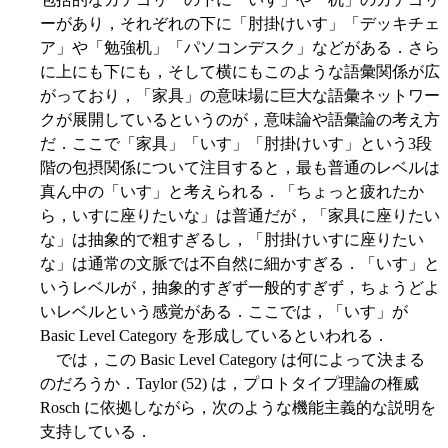
ーがあり，それぞれの下に「肘掛けいす」「デッキチェ
ア」や「勉強机」「パソコンデスク」などがある．さら
に上にも下にも，そして横にもこのような語彙関係が広
がっており，「家具」の意味場に巨大な語彙ネットワー
クが展開しているというのが，意味論や語彙論の考え方
だ．ここで「家具」「いす」「肘掛けいす」という3段
階の包摂関係について注目すると，最も普通のレベルは
真ん中の「いす」と考えられる．「ちょっと疲れたか
ら，いすに座りたいな」は普通だが，「家具に座りたい
な」は抽象的で粗すぎるし，「肘掛けいすに座りたい
な」は通常の文脈では不自然に細かすぎる．「いす」と
いうレベルが，抽象的すぎず一般的すぎず，ちょうどよ
いレベルという感覚がある．ここでは，「いす」が
Basic Level Category を形成しているといわれる．
では，この Basic Level Category は何によって決まる
のだろうか．Taylor (52) は，プロトタイプ理論の権威
Rosch に依拠しながら，次のような機能主義的な説明を
支持している．