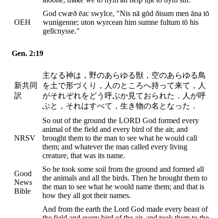
God cwæð ēac swylce, "Nis nā gōd ðisum men āna tō
OEH
wunigenne; uton wyrcean him sumne fultum tō his
gelīcnysse."
Gen. 2:19
主なる神は，野のあらゆる獣，空のあらゆる鳥
新共同
を土で形づくり，人のところへ持って来て，人
訳
がそれぞれをどう呼ぶか見ておられた．人が呼
ぶと，それはすべて，生き物の名となった．
So out of the ground the LORD God formed every
animal of the field and every bird of the air, and
NRSV
brought them to the man to see what he would call
them; and whatever the man called every living
creature, that was its name.
So he took some soil from the ground and formed all
Good
the animals and all the birds. Then he brought them to
News
the man to see what he would name them; and that is
Bible
how they all got their names.
And from the earth the Lord God made every beast of
the field and every bird of the air, and took them to the