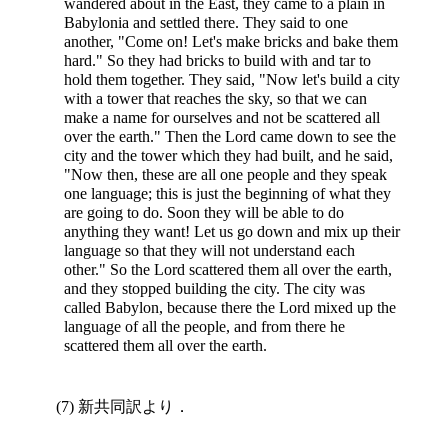
wandered about in the East, they came to a plain in
Babylonia and settled there. They said to one
another, "Come on! Let's make bricks and bake them
hard." So they had bricks to build with and tar to
hold them together. They said, "Now let's build a city
with a tower that reaches the sky, so that we can
make a name for ourselves and not be scattered all
over the earth." Then the Lord came down to see the
city and the tower which they had built, and he said,
"Now then, these are all one people and they speak
one language; this is just the beginning of what they
are going to do. Soon they will be able to do
anything they want! Let us go down and mix up their
language so that they will not understand each
other." So the Lord scattered them all over the earth,
and they stopped building the city. The city was
called Babylon, because there the Lord mixed up the
language of all the people, and from there he
scattered them all over the earth.
(7) 新共同訳より．