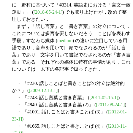
に，野村に基づいて「#3314. 英語史における「言文一致
運動」」 (
[2018-05-24-1]
) でも取り上げたが，改めて整
理しておきたい．
まず，「話し言葉」と「書き言葉」の対立について．
これについては多言を要しないだろう．ことばを表わす
手段，すなわち媒体 (
medium
) の違いに注目している用
語であり，音声を用いて口頭でなされるのが「話し言
葉」であり，文字を用いて書記でなされるのが「書き言
葉」である．それぞれの媒体に特有の事情があり，これ
については，以下の各記事で扱ってきた．
・ 「#230. 話しことばと書きことばの対立は絶対的
か？」 (
[2009-12-13-1]
)
・ 「#748. 話し言葉と書き言葉」 (
[2011-05-15-1]
)
・ 「#849. 話し言葉と書き言葉 (2)」 (
[2011-08-24-1]
)
・ 「#1001. 話しことばと書きことば (3)」 (
[2012-01-
23-1]
)
・ 「#1665. 話しことばと書きことば (4)」 (
[2013-11-