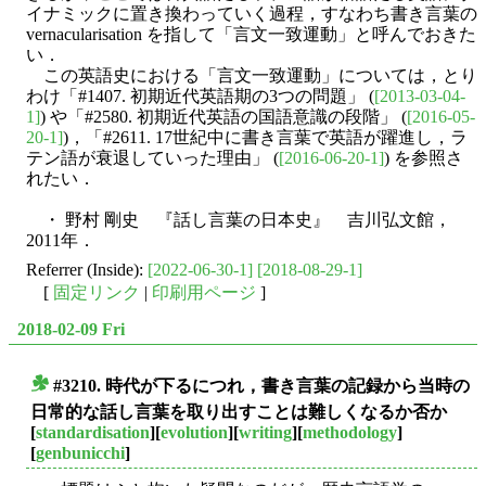
イナミックに置き換わっていく過程，すなわち書き言葉の
vernacularisation を指して「言文一致運動」と呼んでおきた
い．
この英語史における「言文一致運動」については，とり
わけ「#1407. 初期近代英語期の3つの問題」 (
[2013-03-04-
1]
) や「#2580. 初期近代英語の国語意識の段階」 (
[2016-05-
20-1]
)，「#2611. 17世紀中に書き言葉で英語が躍進し，ラ
テン語が衰退していった理由」 (
[2016-06-20-1]
) を参照さ
れたい．
・ 野村 剛史 『話し言葉の日本史』 吉川弘文館，
2011年．
Referrer (Inside):
[2022-06-30-1]
[2018-08-29-1]
[
固定リンク
|
印刷用ページ
]
2018-02-09 Fri
#3210. 時代が下るにつれ，書き言葉の記録から当時の
■
日常的な話し言葉を取り出すことは難しくなるか否か
[
standardisation
][
evolution
][
writing
][
methodology
]
[
genbunicchi
]