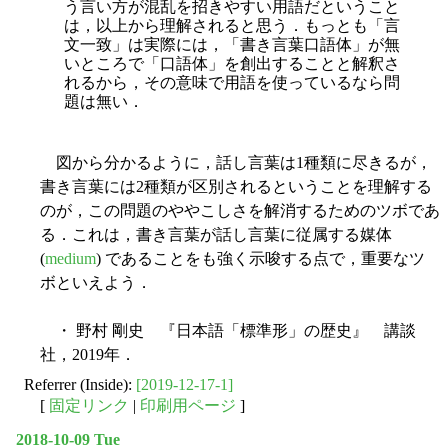
う言い方が混乱を招きやすい用語だということ
は，以上から理解されると思う．もっとも「言
文一致」は実際には，「書き言葉口語体」が無
いところで「口語体」を創出することと解釈さ
れるから，その意味で用語を使っているなら問
題は無い．
図から分かるように，話し言葉は1種類に尽きるが，
書き言葉には2種類が区別されるということを理解する
のが，この問題のややこしさを解消するためのツボであ
る．これは，書き言葉が話し言葉に従属する媒体
(
medium
) であることをも強く示唆する点で，重要なツ
ボといえよう．
・ 野村 剛史 『日本語「標準形」の歴史』 講談
社，2019年．
Referrer (Inside):
[2019-12-17-1]
[
固定リンク
|
印刷用ページ
]
2018-10-09 Tue