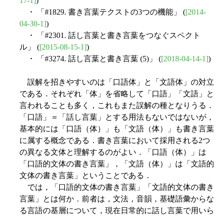
17-1]
)
・ 「#1829. 書き言葉テクストの3つの機能」 (
[2014-
04-30-1]
)
・ 「#2301. 話し言葉と書き言葉をつなぐスペクト
ル」 (
[2015-08-15-1]
)
・ 「#3274. 話し言葉と書き言葉 (5)」 (
[2018-04-14-1]
)
誤解を招きやすいのは「口語体」と「文語体」の対立
である．それぞれ「体」を省略して「口語」「文語」と
言われることも多く，これもまた誤解の種となりうる．
「口語」＝「話し言葉」とする用法もないではないが，
基本的には「口語（体）」も「文語（体）」も書き言葉
に属する概念である．書き言葉において採用される2つ
の異なる文体と理解するのがよい．「口語（体）」は
「口語的文体の書き言葉」，「文語（体）」は「文語的
文体の書き言葉」ということである．
では，「口語的文体の書き言葉」「文語的文体の書き
言葉」とは何か．前者は，文法，音韻，基礎語彙からな
る言語の基層について，現在日常的に話し言葉で用いら