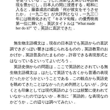
を使っている．こうした清新な文体が日本語表
現を豊かにし，日本人の間に浸透する．昭和に
入ると，藤森成吉の戯曲「何が彼女をそうさせ
たか」（一九二七）が大評判となり，一九三〇
年には映画化されて『キネマ旬報』の優秀映画
第一位に輝いた．英訳タイトルは "What made
her do it?" で，英語に直訳できた．
無生物主語構文は，現在の日本語でも英語からの直訳
調できざっぽい響きは感じられるものの，英語教育のお
かげか，英語普及のたまものか，許容できる表現形式と
はなっているといってよいだろう．
英語史側からの問題は，ここで英語的とされている無
生物主語構文は，はたして英語でも古くから普通の表現
だったかどうかということである．この観点から英語史
を眺めてきたことはなかったため判然としないが，少な
くとも印象としては現代英語のようには頻繁に使われて
いなかったのではないか．本当に「英語的」な表現なの
かどうか，この辺りは調べてみたい．