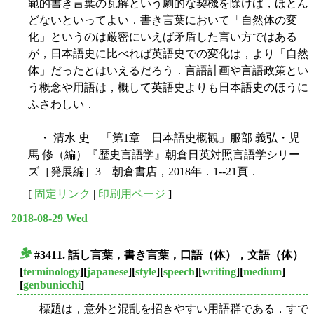
範的書き言葉の瓦解という劇的な契機を除けば，ほとん
どないといってよい．書き言葉において「自然体の変
化」というのは厳密にいえば矛盾した言い方ではある
が，日本語史に比べれば英語史での変化は，より「自然
体」だったとはいえるだろう．言語計画や言語政策とい
う概念や用語は，概して英語史よりも日本語史のほうに
ふさわしい．
・ 清水 史 「第1章 日本語史概観」服部 義弘・児
馬 修（編）『歴史言語学』朝倉日英対照言語学シリー
ズ［発展編］3 朝倉書店，2018年．1--21頁．
[
固定リンク
|
印刷用ページ
]
2018-08-29 Wed
#3411. 話し言葉，書き言葉，口語（体），文語（体）
■
[
terminology
][
japanese
][
style
][
speech
][
writing
][
medium
]
[
genbunicchi
]
標題は，意外と混乱を招きやすい用語群である．すで