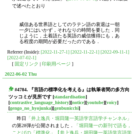
で述べたとおり
威信ある世界語としてのラテン語の衰退は一朝
一夕にはいかず，それなりの時間を要した．同
じように，土着語たる英語の威信獲得にも，あ
る程度の期間が必要だったのである．
Referrer (Inside):
[2022-11-27-1]
[2022-11-22-1]
[2022-09-11-1]
[2022-07-02-1]
[
固定リンク
|
印刷用ページ
]
2022-06-02 Thu
#4784. 『言語の標準化を考える』は執筆者間の多方向
■
ツッコミが見所です
[
standardisation
]
[
contrastive_language_history
][
notice
][
youtube
][
voicy
]
[
gengo_no_hyojunka
][
genbunicchi
]
昨日
「井上逸兵・堀田隆一英語学言語学チャンネル」
の第28弾が公開されました．
「堀田隆一の新刊で語る，
ことばの「標準化」【井上逸兵・堀田隆一英語学言語学