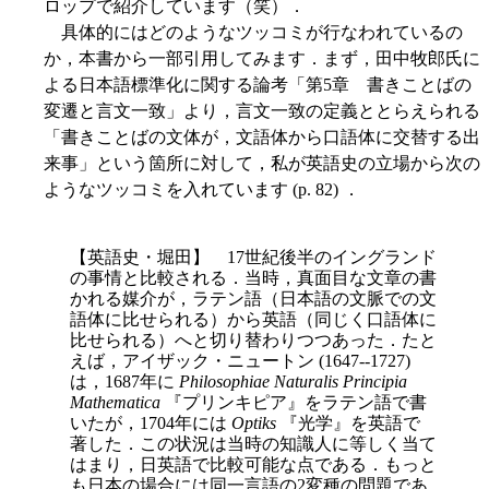
ロップで紹介しています（笑）．
具体的にはどのようなツッコミが行なわれているの
か，本書から一部引用してみます．まず，田中牧郎氏に
よる日本語標準化に関する論考「第5章 書きことばの
変遷と言文一致」より，言文一致の定義ととらえられる
「書きことばの文体が，文語体から口語体に交替する出
来事」という箇所に対して，私が英語史の立場から次の
ようなツッコミを入れています (p. 82) ．
【英語史・堀田】 17世紀後半のイングランド
の事情と比較される．当時，真面目な文章の書
かれる媒介が，ラテン語（日本語の文脈での文
語体に比せられる）から英語（同じく口語体に
比せられる）へと切り替わりつつあった．たと
えば，アイザック・ニュートン (1647--1727)
は，1687年に
Philosophiae Naturalis Principia
Mathematica
『プリンキピア』をラテン語で書
いたが，1704年には
Optiks
『光学』を英語で
著した．この状況は当時の知識人に等しく当て
はまり，日英語で比較可能な点である．もっと
も日本の場合には同一言語の2変種の問題であ