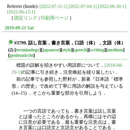
Referrer (Inside):
[2022-07-11-1]
[2022-07-04-1]
[2022-06-30-1]
[2022-06-12-1]
[
固定リンク
|
印刷用ページ
]
2019-09-21 Sat
#3799. 話し言葉，書き言葉，口語（体），文語（体）
■
(2)
[
terminology
][
japanese
][
style
][
speech
][
writing
][
medium
]
[
genbunicchi
]
標題の誤解を招きやすい用語群について，
[2018-08-
29-1]
の記事に引き続き，注意喚起を繰り返したい．
前の記事でも参照した野村が，新著『日本語「標準
形」の歴史』で改めて丁寧に用語の解説を与えている
(14--15) ．そこから重要な部分を引用しよう．
一つの言語であっても，書き言葉は話し言葉
とは違ったところがあるから，再構にはその辺
に注意
が必要である．最も重要な注意点は，書
き言葉には口語文と文語文があることである．