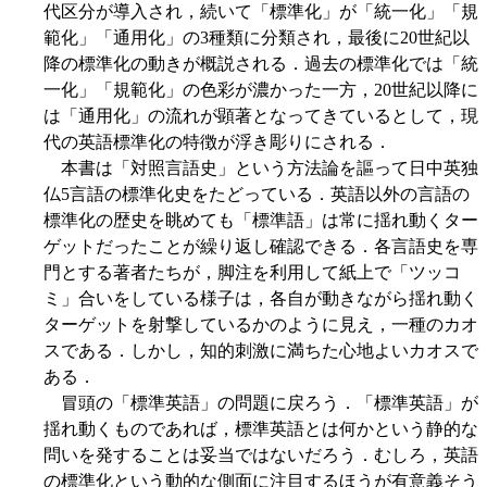
代区分が導入され，続いて「標準化」が「統一化」「規
範化」「通用化」の3種類に分類され，最後に20世紀以
降の標準化の動きが概説される．過去の標準化では「統
一化」「規範化」の色彩が濃かった一方，20世紀以降に
は「通用化」の流れが顕著となってきているとして，現
代の英語標準化の特徴が浮き彫りにされる．
本書は「対照言語史」という方法論を謳って日中英独
仏5言語の標準化史をたどっている．英語以外の言語の
標準化の歴史を眺めても「標準語」は常に揺れ動くター
ゲットだったことが繰り返し確認できる．各言語史を専
門とする著者たちが，脚注を利用して紙上で「ツッコ
ミ」合いをしている様子は，各自が動きながら揺れ動く
ターゲットを射撃しているかのように見え，一種のカオ
スである．しかし，知的刺激に満ちた心地よいカオスで
ある．
冒頭の「標準英語」の問題に戻ろう．「標準英語」が
揺れ動くものであれば，標準英語とは何かという静的な
問いを発することは妥当ではないだろう．むしろ，英語
の標準化という動的な側面に注目するほうが有意義そう