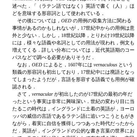
述べた．「（ラテン語ではなく）英語で書く（人）」ほ
どを意味する形容詞として使われている．
その後については，
OED
の用例の収集方法に関わる
事情があるのかもしれないが，17世紀中からの用例は意
外と少ない．しかし，18世紀以降，とりわけ19世紀以降
には，様々な語義や名詞としての用法が現われ，例文も
増えてくる．詳しい分布については，近代英語期のコー
パスなどで調べる必要がありそうだ．
なお，
OED
によると，1607年には
vernaculous
という
類義の形容詞も初出しており，17世紀中には廃語となっ
てしまったようだが，言語を形容する語義でも用例が確
認される．
さて，
vernacular
が初出したのが17世紀の最初の年だ
ったという事実は非常に興味深い．世紀の変わり目に当
たるこの時代は，イングランドに土着の英語が，ヨーロ
ッパの威信の言語であるラテン語に追いつこうともがき
ながら，着実に自信を獲得しつつあった時代だったから
だ．英語が，イングランドの公的な書き言葉の世界にお