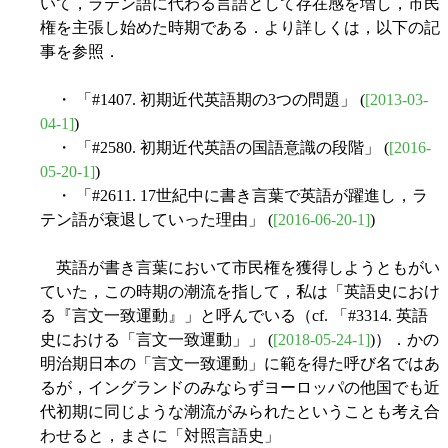
いて，ラテン語に代わる言語として存在感を増し，市民
権を主張し始めた時期である．より詳しくは，以下の記
事を参照．
・ 「#1407. 初期近代英語期の3つの問題」 (
[2013-03-
04-1]
)
・ 「#2580. 初期近代英語の国語意識の段階」 (
[2016-
05-20-1]
)
・ 「#2611. 17世紀中に書き言葉で英語が躍進し，ラ
テン語が衰退していった理由」 (
[2016-06-20-1]
)
英語が書き言葉において市民権を獲得しようともがい
ていた，この時期の潮流を指して，私は「英語史におけ
る『言文一致運動』」と呼んでいる（cf. 「#3314. 英語
史における「言文一致運動」」 (
[2018-05-24-1]
)）．かの
明治期日本の「言文一致運動」に範を得た呼び名ではあ
るが，イングランドのみならずヨーロッパの他国でも近
代初期に同じような潮流がみられたということも考え合
わせると，まさに「対照言語史」