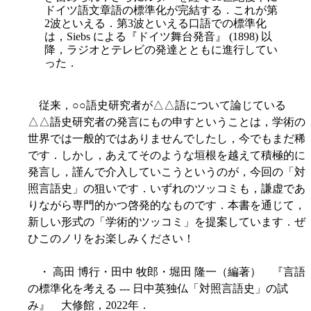
ドイツ語文章語の標準化が完結する．これが第
2波といえる．第3波といえる口語での標準化
は，Siebs による『ドイツ舞台発音』 (1898) 以
降，ラジオとテレビの発達とともに進行してい
った．
従来，○○語史研究者が△△語について論じている
△△語史研究者の発言にもの申すということは，学術の
世界では一般的ではありませんでしたし，今でもまだ稀
です．しかし，あえてそのような垣根を越えて積極的に
発言し，謹んで介入していこうというのが，今回の「対
照言語史」の狙いです．いずれのツッコミも，謙虚であ
りながら専門的かつ啓発的なものです．本書を通じて，
新しい形式の「学術的ツッコミ」を提案しています．ぜ
ひこのノリをお楽しみください！
・ 高田 博行・田中 牧郎・堀田 隆一（編著） 『言語
の標準化を考える --- 日中英独仏「対照言語史」の試
み』 大修館，2022年．