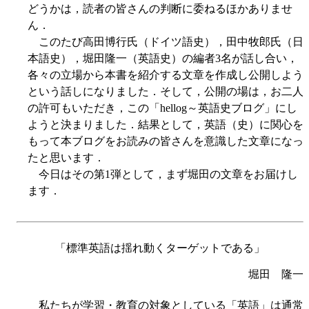
どうかは，読者の皆さんの判断に委ねるほかありませ
ん．
このたび高田博行氏（ドイツ語史），田中牧郎氏（日
本語史），堀田隆一（英語史）の編者3名が話し合い，
各々の立場から本書を紹介する文章を作成し公開しよう
という話しになりました．そして，公開の場は，お二人
の許可もいただき，この「hellog～英語史ブログ」にし
ようと決まりました．結果として，英語（史）に関心を
もって本ブログをお読みの皆さんを意識した文章になっ
たと思います．
今日はその第1弾として，まず堀田の文章をお届けし
ます．
「標準英語は揺れ動くターゲットである」
堀田 隆一
私たちが学習・教育の対象としている「英語」は通常