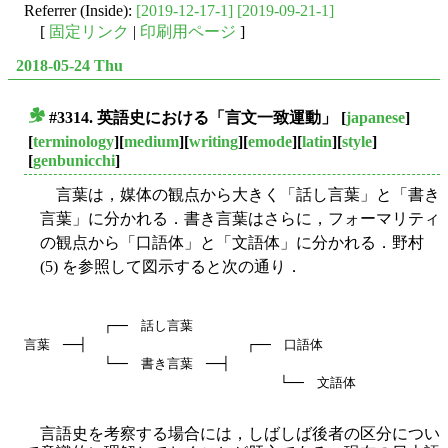
Referrer (Inside):
[2019-12-17-1]
[2019-09-21-1]
[
固定リンク
|
印刷用ページ
]
2018-05-24 Thu
#3314. 英語史における「言文一致運動」
[
japanese
]
■
[
terminology
][
medium
][
writing
][
emode
][
latin
][
style
]
[
genbunicchi
]
言葉は，媒体の観点から大きく「話し言葉」と「書き
言葉」に分かれる．書き言葉はさらに，フォーマリティ
の観点から「口語体」と「文語体」に分かれる．野村
(5) を参照して図示すると次の通り．
          ┌──　話し言葉

言葉　──┤                    ┌──　口語体

          └──　書き言葉　──┤

言語史を考察する場合には，しばしば後者の区分につい