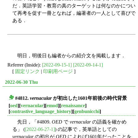
だ．英語学習・教育の真のターゲットは何なのかについ
て再考を促す一冊となれば，編著者の一人として喜びで
ある．
明日，明後日も編者からの紹介文を掲載します．
Referrer (Inside):
[2022-09-15-1]
[2022-09-14-1]
[
固定リンク
|
印刷用ページ
]
2022-06-30 Thu
#4812.
vernacular
が初出した1601年前後の時代背景
■
[
oed
][
vernacular
][
emod
][
renaissance
]
[
contrastive_language_history
][
genbunicchi
]
先日，「#4809.
OED
で
vernacular
の語義を確かめ
る」 (
[2022-06-27-1]
) の記事で，英単語としての
vernacular
の初出が
OED
によれば1601年だったことを