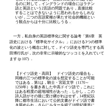
るのに対して，イングランドの場合にはラテン
語と英語という2言語の問題であり，直接比較
することはできないように思われるかもしれな
いが，二つの言語変種が果たす社会的機能とい
う観点からは十分に比較しうる．
一方，私自身の英語標準化に関する論考「第6章 英
語史における『標準化サイクル』」における3つの標準
化の波という概念に対して，ドイツ語史を専門とする高
田博行氏が，次の非常に示唆的なツッコミを入れていて
ます (p 107) ．
【ドイツ語史・高田】 ドイツ語史の場合も，
同種の三つの標準化の波を想定することが可能
ではある．第1は，騎士・宮廷文学（1170～
1250年）を書き表した中高ドイツ語で，これに
はある程度の超地域性があった．しかし，この
詩人語がその後に受け継がれはせず，14世紀以
降に都市生活において公的文書がドイツ語で書
き留められ，さらにルターを経て18世紀後半に