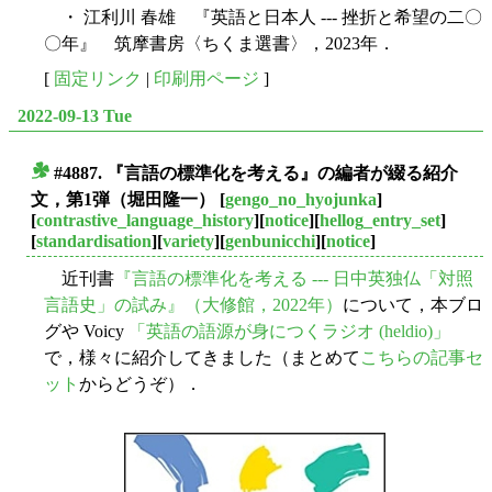
・ 江利川 春雄 『英語と日本人 --- 挫折と希望の二〇
〇年』 筑摩書房〈ちくま選書〉，2023年．
[
固定リンク
|
印刷用ページ
]
2022-09-13 Tue
#4887. 『言語の標準化を考える』の編者が綴る紹介
■
文，第1弾（堀田隆一）
[
gengo_no_hyojunka
]
[
contrastive_language_history
][
notice
][
hellog_entry_set
]
[
standardisation
][
variety
][
genbunicchi
][
notice
]
近刊書
『言語の標準化を考える --- 日中英独仏「対照
言語史」の試み』（大修館，2022年）
について，本ブロ
グや Voicy
「英語の語源が身につくラジオ (heldio)」
で，様々に紹介してきました（まとめて
こちらの記事セ
ット
からどうぞ）．