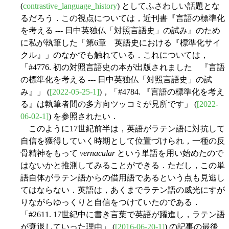
(
contrastive_language_history
) としてふさわしい話題とな
るだろう．この視点については，近刊書『言語の標準化
を考える --- 日中英独仏「対照言語史」の試み』のため
に私が執筆した「第6章 英語史における『標準化サイ
クル』」のなかでも触れている．これについては，
「#4776. 初の対照言語史の本が出版されました 『言語
の標準化を考える --- 日中英独仏「対照言語史」の試
み』」 (
[2022-05-25-1]
)，「#4784. 『言語の標準化を考え
る』は執筆者間の多方向ツッコミが見所です」 (
[2022-
06-02-1]
) を参照されたい．
このように17世紀前半は，英語がラテン語に対抗して
自信を獲得していく時期として位置づけられ，一種の反
骨精神をもって
vernacular
という単語を用い始めたので
はないかと推測してみることができる．ただし，この単
語自体がラテン語からの借用語であるという点も見逃し
てはならない．英語は，あくまでラテン語の威光にすが
りながらゆっくりと自信をつけていたのである．
「#2611. 17世紀中に書き言葉で英語が躍進し，ラテン語
が衰退していった理由」 (
[2016-06-20-1]
) の記事の最後