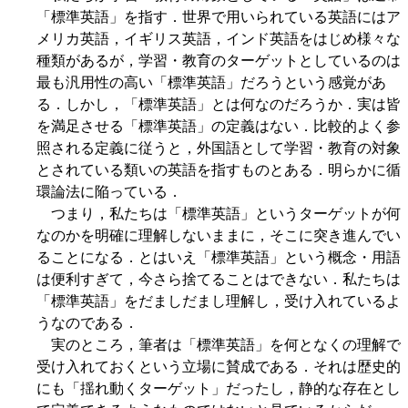
「標準英語」を指す．世界で用いられている英語にはア
メリカ英語，イギリス英語，インド英語をはじめ様々な
種類があるが，学習・教育のターゲットとしているのは
最も汎用性の高い「標準英語」だろうという感覚があ
る．しかし，「標準英語」とは何なのだろうか．実は皆
を満足させる「標準英語」の定義はない．比較的よく参
照される定義に従うと，外国語として学習・教育の対象
とされている類いの英語を指すものとある．明らかに循
環論法に陥っている．
つまり，私たちは「標準英語」というターゲットが何
なのかを明確に理解しないままに，そこに突き進んでい
ることになる．とはいえ「標準英語」という概念・用語
は便利すぎて，今さら捨てることはできない．私たちは
「標準英語」をだましだまし理解し，受け入れているよ
うなのである．
実のところ，筆者は「標準英語」を何となくの理解で
受け入れておくという立場に賛成である．それは歴史的
にも「揺れ動くターゲット」だったし，静的な存在とし