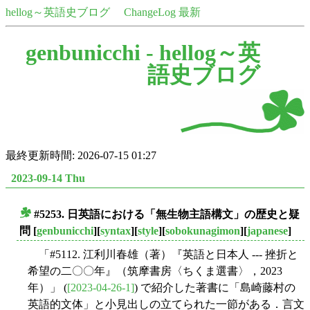
hellog～英語史ブログ
ChangeLog 最新
genbunicchi -
hellog～英
語史ブログ
最終更新時間: 2026-07-15 01:27
2023-09-14 Thu
#5253. 日英語における「無生物主語構文」の歴史と疑
■
問
[
genbunicchi
][
syntax
][
style
][
sobokunagimon
][
japanese
]
「#5112. 江利川春雄（著）『英語と日本人 --- 挫折と
希望の二〇〇年』（筑摩書房〈ちくま選書〉，2023
年）」 (
[2023-04-26-1]
) で紹介した著書に「島崎藤村の
英語的文体」と小見出しの立てられた一節がある．言文