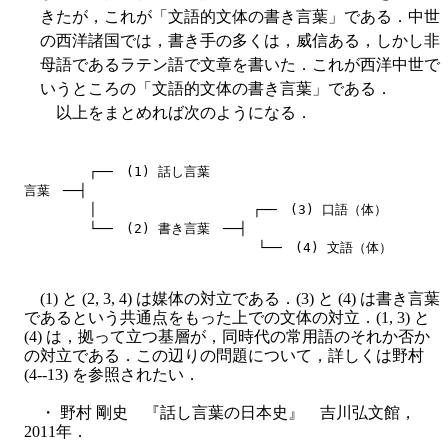
きたが，これが「文語的文体の書き言葉」である．中世
の西洋諸国では，書き手の多くは，威信ある，しかし非
母語であるラテン語で文章を書いた．これが西洋中世で
いうところの「文語的文体の書き言葉」である．
以上をまとめれば次のようになる．
　　　　　┌──　(1) 話し言葉

言葉　──┤

　　　　　│　　　　　　　　　　　　┌──　(3) 口語（体）

　　　　　└──　(2) 書き言葉　──┤

(1) と (2, 3, 4) は媒体の対立である．(3) と (4) は書き言葉
であるという共通点をもった上での文体の対立．(1, 3) と
(4) は，拠って立つ基層が，同時代の常用語のそれか否か
の対立である．この辺りの問題について，詳しくは野村
(4--13) を参照されたい．
・ 野村 剛史 『話し言葉の日本史』 吉川弘文館，
2011年．