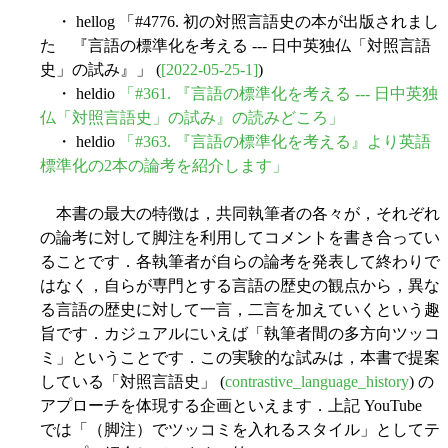
・ hellog 「#4776. 初の対照言語史の本が出版されまし
た 『言語の標準化を考える --- 日中英独仏「対照言語
史」の試み』」 (
[2022-05-25-1]
)
・ heldio
「#361. 『言語の標準化を考える --- 日中英独
仏「対照言語史」の試み』の読みどころ」
・ heldio
「#363. 『言語の標準化を考える』より英語
標準化の2本の論考を紹介します」
本書の最大の特徴は，共同執筆者の各々が，それぞれ
の論考に対して脚注を利用してコメントを書き合ってい
ることです．各執筆者が自らの論考を発表して終わりで
はなく，自らが専門とする言語の歴史の観点から，異な
る言語の歴史に対して一言，二言を加えていくという趣
旨です．カジュアルにいえば「執筆者間の多方向ツッコ
ミ」ということです．この実験的な試みは，本書で提案
している「対照言語史」 (
contrastive_language_history
) の
アプローチを体現する企画といえます．上記 YouTube
では「（脚注）でツッコミを入れるスタイル」としてテ