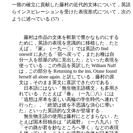
一致の確立に貢献した藤村の近代的文体について，英語
らインスピレーションを受けた表現形式について，次の
ように述べている (57) ．
藤村は作品の文体を斬新で豊かなものにする
ために，英語の表現を意識的に移植した．たと
えば，『家』（一九一〇）では英語の find
oneself にあたる「宿へ戻って，またお種は自
分一人を部屋の内に見出した」といった表現を
使っている．この作品を英訳した William Naff
は，この部分を Returning to the inn, Otane found
herself all alone again. と訳している．藤村の原
文は，そのまま英文に直訳できたのである．
日本語にはない「無生物主語構文」も多用さ
れている．たとえば『春』（一九〇八）には
「追想は岸本を楽しい高輪の学生時代へ連れて
行った」，「絶望は彼を不思議な決心に導い
た」といった英語的な文体が登場する．
無生物主語の使用は藤村にとどまらない．た
とえば国木田独歩は『武蔵野』（一八九八）で
「その路が君を妙なところへ導く」などの表現