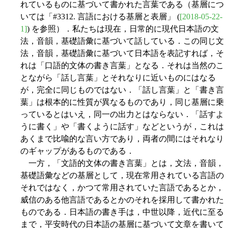
れているものに基づいて書かれた言葉である（基層につ
いては「#3312. 言語における基層と表層」 (
[2018-05-22-
1]
) を参照）．私たちは現在，日常的に現代日本語の文
法，音韻，基礎語彙に基づいて話している．この同じ文
法，音韻，基礎語彙に基づいて日本語を表記すれば，そ
れは「口語的文体の書き言葉」となる．それは当然のこ
とながら「話し言葉」とそれなりに近いものにはなる
が，完全に同じものではない．「話し言葉」と「書き言
葉」は根本的に性質が異なるものであり，同じ基層に乗
っているとはいえ，同一の出力とはならない．「話すよ
うに書く」や「書くように話す」などというが，これは
あくまで比喩的な言い方であり，両者の間にはそれなり
のギャップがあるものである．
一方，「文語的文体の書き言葉」とは，文法，音韻，
基礎語彙などの基層として，現在常用されている言語の
それではなく，かつて常用されていた言語であるとか，
威信のある他言語であるとかのそれを採用して書かれた
ものである．日本語の書き手は，中世以降，近代に至る
まで，平安時代の日本語の基層に基づいて文章を書いて