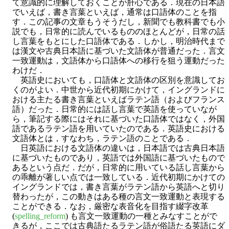
て意識的に理解しておくことが肝心である．現在の日本語
でいえば，書き言葉といえば，通常は口語体のことを指
す．この記事の文章もうそうだし，新聞でも教科書でも小
説でも，日常的に読んでいるもののほとんどが，日常の話
し言葉をもとにした口語体である．しかし，明治時代まで
は漢文や古典日本語に基づいた文語体が普通だった．言文
一致運動は，文語体から口語体への移行を狙う運動だった
わけだ．
英語史においても，口語体と文語体の区別を意識してお
くのがよい．中世から近代初期にかけて，イングランドに
おける主たる書き言葉といえばラテン語（およびフランス
語）だった．日常的には話し言葉で英語を使っていなが
ら，筆記する際にはそれに基づいた口語体ではなく，外国
語であるラテン語を用いていたのである．英語史における
文語体とは，すなわち，ラテン語のことである．
日英語における文語体の違いは，日本語では古典日本語
に基づいたものであり，英語では外国語に基づいたもので
あるという点だ．だが，日常的に用いている話し言葉から
の乖離が著しい点では一致している．近代初期にかけての
イングランドでは，書き言葉がラテン語から英語へと切り
替わったが，この動きはある種の言文一致運動と表現する
ことができる．なお，厳密な表音化を目指す綴字改革
(
spelling_reform
) も言文一致運動の一種とみなすことがで
きるが，ここでは古典語たるラテン語が俗語たる英語にダ