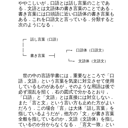
ややこしいが，口語とは話し言葉のことであ
る．文語とは文語体の書き言葉のことである．
書き言葉には口頭語に近い口語体の書き言葉も
ある．これを口語文と言っている．分類すると
次のようになる．
　┌─　話し言葉（口語）

　│

　│                  ┌─→　口語体（口語文）

　└─　書き言葉　──┤

世の中の言語学書には，重要なところで「口
語，文語」という言葉を気楽に対立させて使用
しているものがあるが，そのような用語は後で
必ず混乱を招く．右の図式で分かるとおり，
「口語」と「文語」とは直接には対立しない．
また「言と文」という言い方も止めた方がよい
だろう．この場合「言」は大体「話し言葉」を
指しているようだが，他方の「文」が書き言葉
全般を指しているのか，文語（文語体）を指し
ているのか分からなくなる．「言文一致」とい