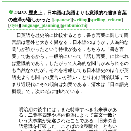
#3452. 歴史上，日本語は英語よりも意識的な書き言葉
■
の改革が著しかった
[
japanese
][
writing
][
spelling_reform
]
[
style
][
language_planning
][
genbunicchi
]
日英語を歴史的に比較するとき，書き言葉に関して両
言語は意外と大きく異なる．日本語のほうが，人為的な
関与が強かったという特徴がある．もちろん「書き言
葉」であるから，一般的にいって「話し言葉」に比べれ
ば意識的であり，したがって人為的な関与がみられるの
も当然なのだが，それを考慮しても日本語史のほうが英
語史よりも関与の度合いが強い．とりわけ明治以降，つ
まり近現代にその傾向は如実である．清水は「日本語史
概観」で，次の2点に触れている．
明治期の後半には，また特筆すべき出来事があ
る．二葉亭四迷や坪内逍遥によって
言文一致
と
いう大事業が完遂されたことである．旧来の言
語意識を打破した「ことばの文明開化」ともい