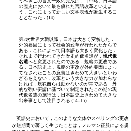
うべきこの言文一致の完成は，〔中略〕日本語
の歴史において最も優れた言語改革といえよ
う．これによって新しい文学表現が誕生するこ
ととなった．(14)
第2次世界大戦以降，日本は大きく変貌した．
外的要因によって社会的変革が行われ
たからで
ある．これによって日本語も大きく変化した．
それまで行われてきた歴史的仮名遣が，
現代仮
名遣
へと変更されたのである．規範の更改であ
る．日本語史上，規範の更改が外的要因によっ
てなされたことの意義はきわめて大きいといわ
ざるをえない．改革という大きな力が加わらな
ければ，規範自らは動かないのが常である．外
的な強い要請に基づいて制定されたこの期の現
代仮名遣の施行は，日本語史上きわめて大きな
出来事として注目される (14--15)
英語史において，このような文体やスペリングの更改
が短期間で著しく生じたことは，ノルマン征服による規