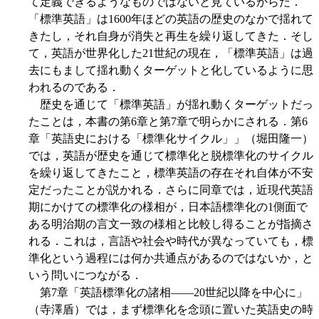
て定義できるようなものではないと見ているからだ．
「標準英語」は1600年ほどの英語の歴史のなかで揺れて
きたし，それ自身が消失と再生を繰り返してきた．そし
て，英語が世界化した21世紀の現在，「標準英語」は過
去にもまして揺れ動くターゲットと化しているように思
われるのである．
歴史を通じて「標準英語」が揺れ動くターゲットだっ
たことは，本書の第6章と第7章で明らかにされる．第6
章「英語史における「標準化サイクル」」（堀田隆一）
では，英語が歴史を通じて標準化と脱標準化のサイクル
を繰り返してきたこと，標準英語の存在それ自体が不安
定だったことが説かれる．さらに同章では，近現代英語
期にかけての標準化の様相が，日本語標準化の1側面で
ある明治期の言文一致の様相と比較し得ることが指摘さ
れる．これは，言語や社会や時代が異なっていても，標
準化という過程には何か共通点があるのではないか，と
いう問いにつながる．
第7章「英語標準化の諸相――20世紀以降を中心に」
（寺澤盾）では，まず標準化を念頭に置いた英語史の時