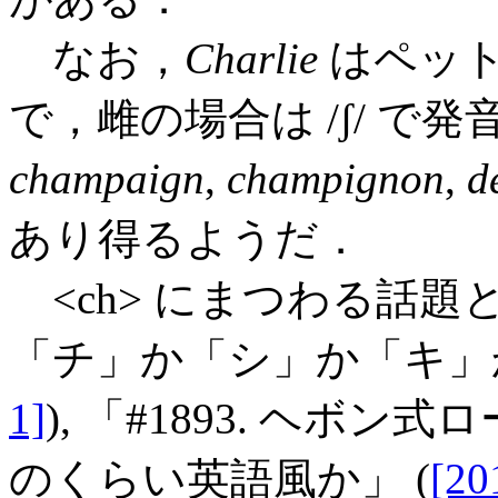
なお，
Charlie
はペット
で，雌の場合は /ʃ/ 
champaign
,
champignon
,
d
あり得るようだ．
<ch> にまつわる話題として
「チ」か「シ」か「キ」か
1]
), 「#1893. ヘボン式ロー
のくらい英語風か」 (
[20