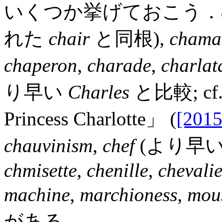
いくつか挙げておこう．
れた
chair
と同根),
chama
chaperon
,
charade
,
charlat
り早い
Charles
と比較; c
Princess Charlotte」 (
[2015
chauvinism
,
chef
(より早
chmisette
,
chenille
,
chevalie
machine
,
marchioness
,
mou
がある．