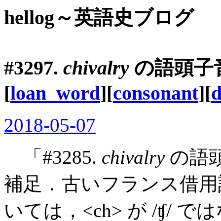
hellog～英語史ブログ
#3297.
chivalry
の語頭子音 
[
loan_word
][
consonant
][
d
2018-05-07
「#3285.
chivalry
の語頭
補足．古いフランス借
いては，<ch> が /ʧ/ 