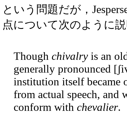
という問題だが，Jespersen (
点について次のように説
Though
chivalry
is an old
generally pronounced [ʃiv
institution itself became
from actual speech, and 
conform with
chevalier
.