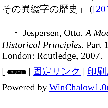
その異綴字の歴史」 (
[20
・ Jespersen, Otto.
A Mod
Historical Principles
. Part
London: Routledge, 2007.
[
|
固定リンク
|
印刷
Powered by
WinChalow1.0