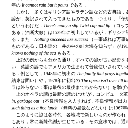
年の
It cannot rain but it pours
である．
しかし，多くはギリシア語やラテン語などの古典語，
諺が，英訳されて入ってきたものである．つまり，「伝
というわけだ．
There's many a slip 'twixt cup and lip
（コッ
ある；油断大敵）は1539年に初出しているが，ギリシ
る．また，
Nothing succeeds like success
（一事成れば万事成
ものである．日本語の「井の中の蛙大海を知らず」が19
knows nothing of the sea
もある．
上記の例からも分かる通り，すべての諺が古い歴史を
い．英語の諺でもアメリカで生まれて普段使いされてい
る．例として，1948年に初出の
The family that prays togeth
結束は固い）や，1978年に初出の
The opera isn't over till th
ラは終らない；事は最後の最後までわからない）を挙げ
上のオペラの諺は最新の諺の1つだが，コンピュータ革
in, garbage out
（不良情報を入力すれば，不良情報が出力さ
such thing as a free lunch
（無料の昼飯などない）は1967
このように諺は各時代，各地域で新しいものが作られ
もあり，常に新陳代謝が生じている．その意味では，通