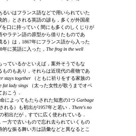
あるいはフランス語などで用いられていた
統的」とされる英語の諺も，多くが外国産
プを口に持っていく間にも多くのしくじりが
ア語やラテン語の原型から借りたものであ
る）は，1867年にフランス語から入った
18年に英語に入った，
The frog in the well
もっているかといえば，案外そうでもな
るものもあり，それらは近現代の産物であ
er stays together
（ともに祈りをする家族の
e fat lady sings
（太った女性が歌うまでオペ
ておこう．
命によってもたらされた知恵の1つ
Garbage
れる）も初出が1957年と若い．
There's no
年の初出だが，すでに広く使われている．
，一方で古いもので忘れ去られていくもの
時的な振る舞い方は語彙などと異なるとこ