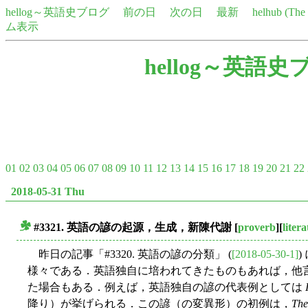
hellog～英語史ブログ
前の日
次の日
最新
helhub (Th
ム表示
hellog～英語史
01
02
03
04
05
06
07
08
09
10
11
12
13
14
15
16
17
18
19
20
21
22
2018-05-31 Thu
#3321. 英語の諺の起源，生成，新陳代謝
[
proverb
][
liter
■
昨日の記事「#3320. 英語の諺の分類」 (
[2018-05-30-1]
様々である．英語独自に培われてきたものもあれば，他
た場合もある．例えば，英語独自の諺の代表例としては
降り）が挙げられる．この諺（の変異形）の初例は，
The