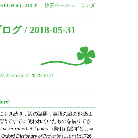
e HEL Hub)
2018-05
検索ページへ
ランダ
ブログ
/ 2018-05-31
23
24
25
26
27
28
29
30
31
ature
]
) に引き続き，諺の話題．英語の諺の起源は
言語ですでに使われていたものを借りてき
It never rains but it pours
（降れば必ずどしゃ
 Oxford Dictionary of Proverbs
によれば1726