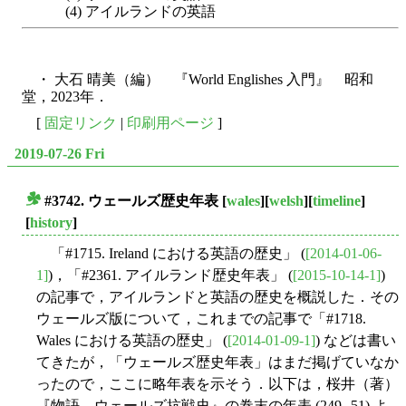
(4) アイルランドの英語
・ 大石 晴美（編） 『World Englishes 入門』 昭和
堂，2023年．
[
固定リンク
|
印刷用ページ
]
2019-07-26 Fri
#3742. ウェールズ歴史年表
[
wales
][
welsh
][
timeline
]
■
[
history
]
「#1715. Ireland における英語の歴史」 (
[2014-01-06-
1]
)，「#2361. アイルランド歴史年表」 (
[2015-10-14-1]
)
の記事で，アイルランドと英語の歴史を概説した．その
ウェールズ版について，これまでの記事で「#1718.
Wales における英語の歴史」 (
[2014-01-09-1]
) などは書い
てきたが，「ウェールズ歴史年表」はまだ掲げていなか
ったので，ここに略年表を示そう．以下は，桜井（著）
『物語 ウェールズ抗戦史』の巻末の年表 (249--51) よ