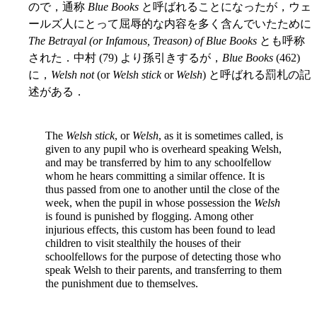
ので，通称
Blue Books
と呼ばれることになったが，ウェ
ールズ人にとって屈辱的な内容を多く含んでいたために
The Betrayal (or Infamous, Treason) of Blue Books
とも呼称
された．中村 (79) より孫引きするが，
Blue Books
(462)
に，
Welsh not
(or
Welsh stick
or
Welsh
) と呼ばれる罰札の記
述がある．
The
Welsh stick
, or
Welsh
, as it is sometimes called, is
given to any pupil who is overheard speaking Welsh,
and may be transferred by him to any schoolfellow
whom he hears committing a similar offence. It is
thus passed from one to another until the close of the
week, when the pupil in whose possession the
Welsh
is found is punished by flogging. Among other
injurious effects, this custom has been found to lead
children to visit stealthily the houses of their
schoolfellows for the purpose of detecting those who
speak Welsh to their parents, and transferring to them
the punishment due to themselves.