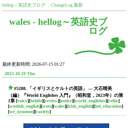
hellog～英語史ブログ
ChangeLog 最新
wales -
hellog～英語史ブ
ログ
最終更新時間: 2026-07-15 01:27
2023-10-19 Thu
#5288. 「イギリスとケルトの英語」 --- 大石晴美
■
（編）『World Englishes 入門』（昭和堂，2023年）の第
1章
[
voicy
][
heldio
][
review
][
notice
][
world_englishes
][
celtic
]
[
scottish_english
][
scots
][
wales
][
irish_english
][
hel_education
]
[
we_nyumon
][
variety
]