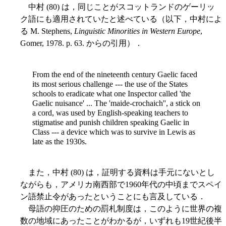
中村 (80) は，同じことがスコットランドのゲーリッ
ク語にも適用されていたと述べている（以下，中村によ
る M. Stephens,
Linguistic Minorities in Western Europe
,
Gomer, 1978. p. 63. からの引用）．
From the end of the nineteenth century Gaelic faced
its most serious challenge --- the use of the States
schools to eradicate what one Inspector called 'the
Gaelic nuisance' ... The 'maide-crochaich'', a stick on
a cord, was used by English-speaking teachers to
stigmatise and punish children speaking Gaelic in
Class --- a device which was to survive in Lewis as
late as the 1930s.
また，中村 (80) は，証明する資料は手元にないとし
ながらも，アメリカ南西部で1960年代の中頃までスペイ
ン語禁止令があったということにも言及している．
母語の抑圧のための罰札制度は，このように世界の複
数の地域にあったことがわかるが，いずれも19世紀後半