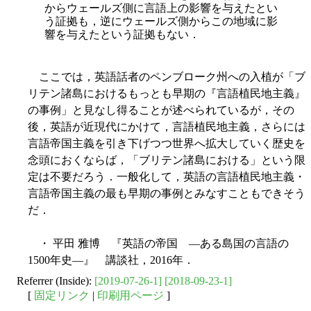
からウェールズ側に言語上の影響を与えたとい
う証拠も，逆にウェールズ側から
この地域に影
響を与えたという証拠もない．
ここでは，英語話者のペンブローク州への入植が「ブ
リテン諸島におけるもっとも早期の『言語植民地主義』
の事例」と見なし得ることが述べられているが，その
後，英語が近現代にかけて，言語植民地主義，さらには
言語帝国主義を引き下げつつ世界へ拡大していく歴史を
念頭におくならば，「ブリテン諸島における」という限
定は不要だろう．一般化して，英語の言語植民地主義・
言語帝国主義の最も早期の事例とみなすこともできそう
だ．
・ 平田 雅博 『英語の帝国 ―ある島国の言語の
1500年史―』 講談社，2016年．
Referrer (Inside):
[2019-07-26-1]
[2018-09-23-1]
[
固定リンク
|
印刷用ページ
]