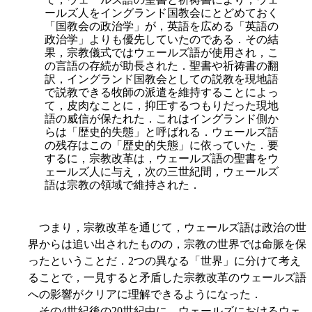
ールズ人をイングランド国教会にとどめておく
「国教会の政治学」が，英語を広める「英語の
政治学」よりも優先していたのである．その結
果，宗教儀式ではウェールズ語が使用され，こ
の言語の存続が助長された．聖書や祈祷書の翻
訳，イングランド国教会としての説教を現地語
で説教できる牧師の派遣を維持することによっ
て，皮肉なことに，抑圧するつもりだった現地
語の威信が保たれた．これはイングランド側か
らは「歴史的失態」と呼ばれる．ウェールズ語
の残存はこの「歴史的失態」に依っていた．要
するに，宗教改革は，ウェールズ語の聖書をウ
ェールズ人に与え，次の三世紀間，ウェールズ
語は宗教の領域で維持された．
つまり，宗教改革を通じて，ウェールズ語は政治の世
界からは追い出されたものの，宗教の世界では命脈を保
ったということだ．2つの異なる「世界」に分けて考え
ることで，一見すると矛盾した宗教改革のウェールズ語
への影響がクリアに理解できるようになった．
その4世紀後の20世紀中に，ウェールズにおけるウェ