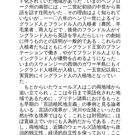
ド化されていた地域があった．いまのペンブロ
ーク州の南部には，一二世紀初頭の中世から英
語を話す住民がいた．その理由はよく知られて
いないが，一一〇八年のヘンリ一世によるイン
グランド人とフランドル人の入植者（農民，羊
毛業者，商人などで，後発のフランドル人がイ
ングランド人から英語を学んだらしい）の創始
に伴うものとの説明が一般的である．これらの
入植者たちはともにイングランド王室のプラン
テーションで働き，やがてフランドル人よりも
イングランド人が優勢を占めるようになった．
いまのスウォンジーの西側のガワー半島にもイ
ングランド人移民が入植して，一五世紀以前に
実質的にイングランド人の入植地となってい
た．
もとからいたウェールズ人はこの両地域から
追い立てられ，ここは今日まで英語化された地
域であるために，ブリテン諸島におけるもっと
も早期の「言語植民地主義」の事例と見る論者
もいる．言語の境界が，河川や丘陵といった自
然が作る境界ではなく，これとは対照的に，ほ
ぼ直線上でいかにも人為的だからである．ただ
し，両地域は，近隣のウェールズ語地域から政
治的独立性，経済的自立性を保っており，ここ