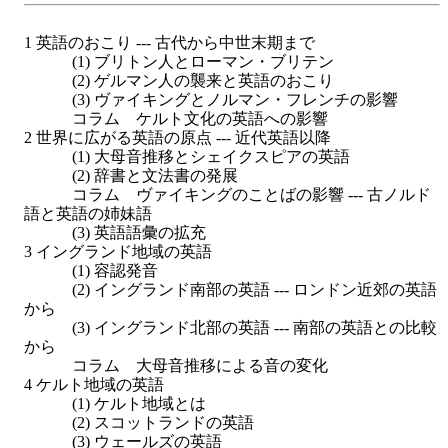
1 英語のおこり --- 古代から中世末期まで
(1) ブリトン人とローマン・ブリテン
(2) ゲルマン人の襲来と英語のおこり
(3) ヴァイキングとノルマン・フレンチの影響
コラム ケルト文化の英語への影響
2 世界に広がる英語の原点 --- 近代英語以降
(1) 大母音推移とシェイクスピアの英語
(2) 辞書と文法書の発展
コラム ヴァイキングのことばの影響 --- 古ノルド
語と英語の姉妹語
(3) 英語語彙の拡充
3 イングランド地域の英語
(1) 容認発音
(2) イングランド南部の英語 --- ロンドン近郊の英語
から
(3) イングランド北部の英語 --- 南部の英語との比較
から
コラム 大母音推移による音の変化
4 ケルト地域の英語
(1) ケルト地域とは
(2) スコットランドの英語
(3) ウェールズの英語