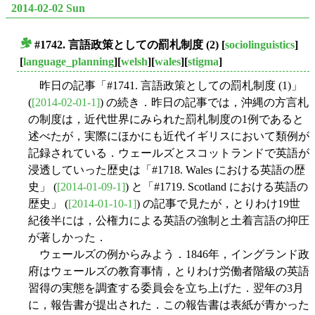
2014-02-02 Sun
#1742. 言語政策としての罰札制度 (2)
[
sociolinguistics
]
■
[
language_planning
][
welsh
][
wales
][
stigma
]
昨日の記事「#1741. 言語政策としての罰札制度 (1)」
(
[2014-02-01-1]
) の続き．昨日の記事では，沖縄の方言札
の制度は，近代世界にみられた罰札制度の1例であると
述べたが，実際にほかにも近代イギリスにおいて類例が
記録されている．ウェールズとスコットランドで英語が
浸透していった歴史は「#1718. Wales における英語の歴
史」 (
[2014-01-09-1]
) と「#1719. Scotland における英語の
歴史」 (
[2014-01-10-1]
) の記事で見たが，とりわけ19世
紀後半には，公権力による英語の強制と土着言語の抑圧
が著しかった．
ウェールズの例からみよう．1846年，イングランド政
府はウェールズの教育事情，とりわけ労働者階級の英語
習得の実態を調査する委員会を立ち上げた．翌年の3月
に，報告書が提出された．この報告書は表紙が青かった