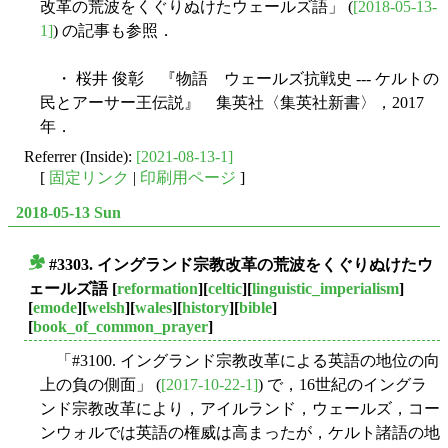
改革の荒波をくぐりぬけたウェールズ語」 (
[2018-05-13-
1]
) の記事も参照．
・ 桜井 俊彰 『物語 ウェールズ抗戦史 --- ケルトの
民とアーサー王伝説』 集英社〈集英社新書〉，2017
年．
Referrer (Inside):
[2021-08-13-1]
[
固定リンク
|
印刷用ページ
]
2018-05-13 Sun
#3303. イングランド宗教改革の荒波をくぐりぬけたウ
■
ェールズ語
[
reformation
][
celtic
][
linguistic_imperialism
]
[
emode
][
welsh
][
wales
][
history
][
bible
]
[
book_of_common_prayer
]
「#3100. イングランド宗教改革による英語の地位の向
上の負の側面」 (
[2017-10-22-1]
) で，16世紀のイングラ
ンド宗教改革により，アイルランド，ウェールズ，コー
ンウォルでは英語の権威は高まったが，ケルト諸語の地