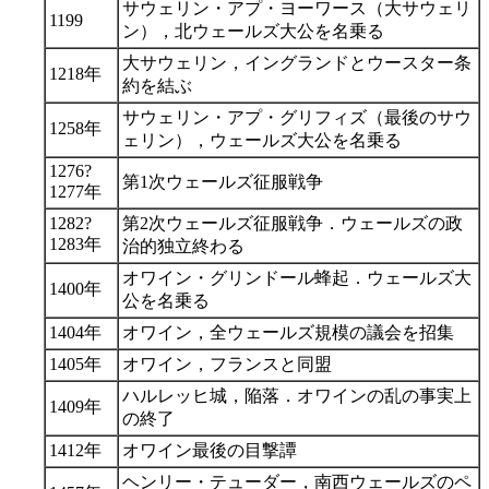
サウェリン・アプ・ヨーワース（大サウェリ
1199
ン），北ウェールズ大公を名乗る
大サウェリン，イングランドとウースター条
1218年
約を結ぶ
サウェリン・アプ・グリフィズ（最後のサウ
1258年
ェリン），ウェールズ大公を名乗る
1276?
第1次ウェールズ征服戦争
1277年
1282?
第2次ウェールズ征服戦争．ウェールズの政
1283年
治的独立終わる
オワイン・グリンドール蜂起．ウェールズ大
1400年
公を名乗る
1404年
オワイン，全ウェールズ規模の議会を招集
1405年
オワイン，フランスと同盟
ハルレッヒ城，陥落．オワインの乱の事実上
1409年
の終了
1412年
オワイン最後の目撃譚
ヘンリー・テューダー，南西ウェールズのペ