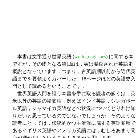
本書は文字通り世界英語 (
world_englishes
) に関する本
ですが，その礎となる第1章は，実は凝縮された英語史
概説となっています．つまり，古英語期以前から近代英
語までを要領よくカバーした，18ページほどの英語史入
門として読めるということです．
世界英語入門を謳う本書を手に取る読者の多くは，英
米以外の英語の諸変種，例えばインド英語，シンガポー
ル英語，ジャマイカ英語などの状況についてとりわけ知
りたいと思っているのではないでしょうか．そのような
読者にとっては，伝統的かつ主流派に属する英語変種で
あるイギリス英語やアメリカ英語には，むしろあまり関
心が湧かないということもあるかと思います．