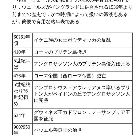
り．ウェールズがイングランドに併合される1536年より
前までの歴史で，かつ時期によって扱いの濃淡もある
が，簡便で有用な略年表である．
60?61年
イケニ族の女王ボウディッカの反乱
頃
410年
ローマのブリテン島撤退
5世紀半
アングロサクソン人のブリテン島侵入始まる
ば
476年
ローマ帝国（西ローマ帝国）滅亡
5世紀終
アンブロシウス・アウレリアヌス率いるブリ
わり?6
トン人がベイドンの丘でアングロサクソン人
世紀初
に完勝
め
グウィネズ王カドワロン，ノーサンブリア王
634年
国を征服
900?950
ハウエル善良王の治世
年