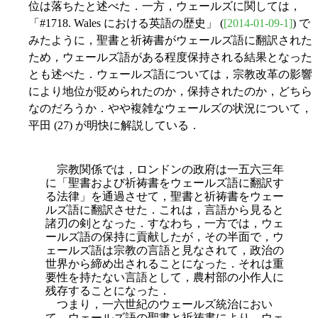
位は落ちたと述べた．一方，ウェールズに関しては，
「#1718. Wales における英語の歴史」 (
[2014-01-09-1]
) で
みたように，聖書と祈祷書がウェールズ語に翻訳された
ため，ウェールズ語がある程度保持される結果となった
とも述べた．ウェールズ語については，宗教改革の影響
により地位が貶められたのか，保持されたのか，どちら
なのだろうか．やや複雑なウェールズの状況について，
平田 (27) が明快に解説している．
宗教関係では，ロンドンの政府は一五六三年
に「聖書および祈祷書をウェールズ語に翻訳す
る法律」を通過させて，聖書と祈祷書をウェー
ルズ語に翻訳させた．これは，言語から見ると
諸刃の剣となった．すなわち，一方では，ウェ
ールズ語の保持に貢献したが，その半面で，ウ
ェールズ語は宗教の言語と見なされて，政治の
世界から締め出されることになった．それは重
要性を持たない言語として，農村部の小作人に
残存することになった．
つまり，一六世紀のウェールズ統治におい
て，ウェールズ語の聖書と祈祷書により，ウェ