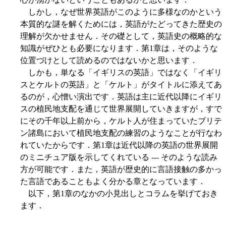
しかし，なぜ世界英語がこのように多様なのかという
本質的な謎を解くためには，英語がたどってきた歴史の
理解が欠かせません．その礎として，英語史の概略的な
知識がぜひとも必要になります．第1章は，そのような
位置づけとして読めるのではないかと思います．
しかも，単なる「イギリスの英語」ではなく「イギリ
スとケルトの英語」と「ケルト」がタイトルに添えてあ
るのが，心憎い演出です．英語は主に近代以降にイギリ
スの植民地支配を通じて世界展開していきますが，すで
にその千年以上前から，ケルト人が住まっていたブリテ
ン諸島において植民地支配の練習のようなことが行なわ
れていたからです．第1章は近代以降の英語の世界展開
のミニチュア版を示してくれている --- そのような読み
方が可能です．また，英語が歴史的に言語接触の多かっ
た言語であることもよく分かる章となっています．
以下，第1章のなかの小見出しとコラムを挙げておき
ます．