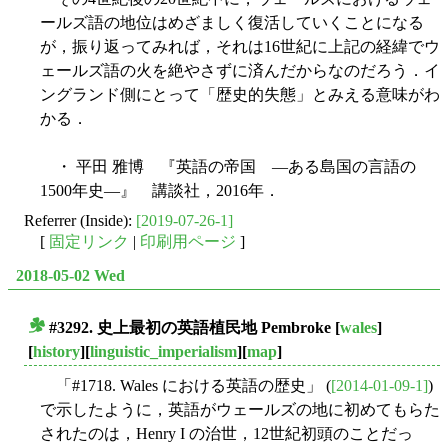
ールズ語の地位はめざましく復活していくことになる
が，振り返ってみれば，それは16世紀に上記の経緯でウ
ェールズ語の火を絶やさずに済んだからなのだろう．イ
ングランド側にとって「歴史的失態」とみえる意味がわ
かる．
・ 平田 雅博 『英語の帝国 ―ある島国の言語の
1500年史―』 講談社，2016年．
Referrer (Inside):
[2019-07-26-1]
[
固定リンク
|
印刷用ページ
]
2018-05-02 Wed
#3292. 史上最初の英語植民地 Pembroke
[
wales
]
■
[
history
][
linguistic_imperialism
][
map
]
「#1718. Wales における英語の歴史」 (
[2014-01-09-1]
)
で示したように，英語がウェールズの地に初めてもらた
されたのは，Henry I の治世，12世紀初頭のことだっ