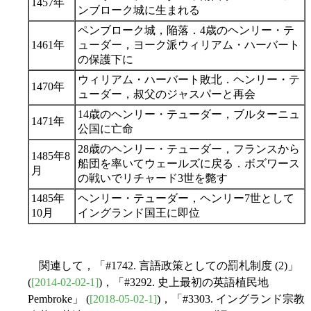
1457年
ンブローク城に生まれる
ペンブローク城，陥落．4歳のヘンリー・テ
1461年
ューダー，ヨーク派ウィリアム・ハーバート
の保護下に
ウィリアム・ハーバート敗北．ヘンリー・テ
1470年
ューダー，叔父のジャスパーと再会
14歳のヘンリー・テューダー，ブルターニュ
1471年
公国に亡命
28歳のヘンリー・テューダー，フランスから
1485年8
船団を率いてウェールズに戻る．ボズワース
月
の戦いでリチャード3世を斃す
1485年
ヘンリー・テューダー，ヘンリー7世として
10月
イングランド国王に即位
関連して，「#1742. 言語政策としての罰札制度 (2)」
(
[2014-02-02-1]
)，「#3292. 史上最初の英語植民地
Pembroke」 (
[2018-05-02-1]
)，「#3303. イングランド宗教