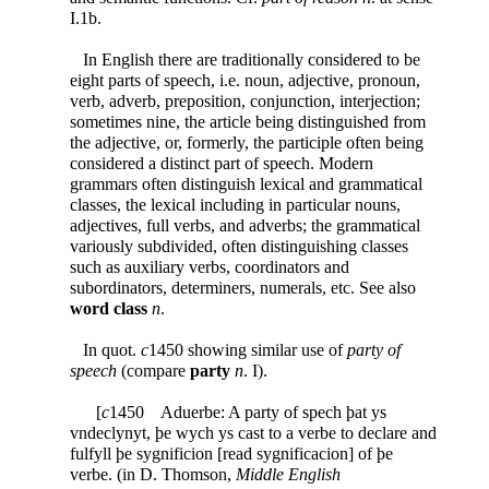
I.1b.
In English there are traditionally considered to be
eight parts of speech, i.e. noun, adjective, pronoun,
verb, adverb, preposition, conjunction, interjection;
sometimes nine, the article being distinguished from
the adjective, or, formerly, the participle often being
considered a distinct part of speech. Modern
grammars often distinguish lexical and grammatical
classes, the lexical including in particular nouns,
adjectives, full verbs, and adverbs; the grammatical
variously subdivided, often distinguishing classes
such as auxiliary verbs, coordinators and
subordinators, determiners, numerals, etc. See also
word class
n
.
In quot.
c
1450 showing similar use of
party of
speech
(compare
party
n
. I).
[
c
1450 Aduerbe: A party of spech þat ys
vndeclynyt, þe wych ys cast to a verbe to declare and
fulfyll þe sygnificion [read sygnificacion] of þe
verbe. (in D. Thomson,
Middle English