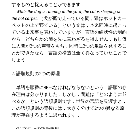
するものと捉えることができます．
While the dog is running in the yard, the cat is sleeping on
the hot carpet.
（犬が庭で走っている間，猫はホットカー
ペットの上で寝ている）という文は，本来同時に起こっ
ている出来事を表わしていますが，言語の線状性の制約
から，どちらかの節を先に言わざるを得ません．もし仮
に人間が2つの声帯をもち，同時に2つの単語を発するこ
とができたなら，言語の構造は全く異なっていたことで
しょう．
2. 語順規則の2つの原理
単語を順番に並べなければならないという，語順の存
在理由は分かりました．しかし，問題は「どのように並
べるか」という語順規則です．世界の言語を見渡すと，
この語順規則の背後には，大きく分けて2つの異なる原
理が存在するように思われます．
(1) 文法上の語順規則