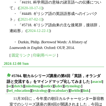
・ 「#4191. 科学用語の意味の諸言語への伝播につい
て」 (
[2020-10-17-1]
)
・ 「#4449. ギリシア語の英語語形成へのインパク
ト」 (
[2021-07-02-1]
)
・ 「#5718. ギリシア語由来の主な接尾辞，接頭辞，
連結形」 (
[2024-12-22-1]
)
・ Durkin, Philip.
Borrowed Words: A History of
Loanwords in English
. Oxford: OUP, 2014.
[
固定リンク
|
印刷用ページ
]
2024-12-08 Sun
#5704. 朝カルシリーズ講座の第8回「英語，オランダ
■
語と交流する」をマインドマップ化してみました
[
asacul
]
[
oe
][
dutch
][
mindmap
][
notice
][
kdee
][
etymology
]
[
hel_education
][
lexicology
][
vocabulary
][
heldio
][
link
]
11月30日に，今年度の朝日カルチャーセンター新宿教
室でのシリーズ講座の第8回が開講されました．今回は