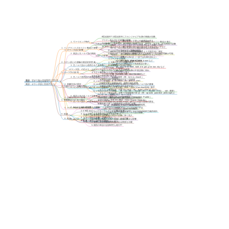
8世紀後半?11世紀前半にスカンジナビア出身の海賊が活動
ブリテン島を含む広範囲に展開
蘭学を通じて多くの借用語が流入
4世紀半ば：ローマン・ブリテン時代後期にキリスト教化が進む
1. ヴァイキング時代
780年代から襲来開始、870年代から定住
日本語への影響
主に医学、薬学、化学、物理学、天文学、生活関係の語彙
449年：アングロ・サクソン人の渡来により異教へ回帰
1016年にはヴァイキングの首領カヌートがイングランド王に
例：メス、コップ、ランプ、ゴム、ペンキなど
1. イングランドのキリスト教化の衝撃
597年：ローマからキリスト教が再びもたらされる
1. オランダ語の影響
古ノルド語は北ゲルマン語派の祖語
13世紀から借用が始まる
664年：ウィットビーの宗教会議により大陸文化に接近
2. 英語と古ノルド語の関係
古英語と古ノルド語は近い関係にあり、話者間で一定の相互理解が可能
15-16世紀が借用のピーク
7世紀中：イングランドのキリスト教化がおおよそ完了
英語への影響
ルーン文字も共有
総数約1,254語（一説では5,000語以上）
1. ローマ字の採用
例：deck, skipper, yacht, boom など
現代標準英語に約900語残存
2. ラテン語との接触の英語史的意義
2. 大量のラテン語彙の流入
基本語や機能語など高頻度語が多い
オランダ：Dutch
3. 聖書翻訳の伝統の開始
3. 古ノルド語から借用された英単語
例：they, their, them, both, die, get, give, law, sky など
ベルギー北部：Flemish
ゲルマン人はもともとルーン文字を使用
2. 「オランダ語」の広がり
多くが12世紀以降の中英語期に初出
南アフリカ：Afrikaans
3. ローマ字の採用
キリスト教伝来とともにローマ字を導入
その他の変種：Netherlandic, Low German など
sk- 音の保持（例：skirt vs. shirt）
文字文化が本格的に始まる
4. 古ノルド借用語の音韻的特徴
k- 音の保持（例：kirk vs. church）
1. アングロサクソン渡来期
古英語以前に約600語のラテン語借用
英語，ヴァイキングの言語と交わる
g- 音の保持（例：give vs. yive）
英語，ラテン語と出会う
2. ノルマン征服期
650年を境に前期300語、後期300語程度
英語，オランダ語と交流する
1400以上の地名に古ノルド語の要素
3. 英蘭交流の歴史
3. 14-15世紀の毛織物貿易期
4. 大量のラテン語彙の流入
古英語語彙全体の約1.75%を占める
5. イングランドの地名の古ノルド語要素
主に東部・北部のDanelaw地域に集中
4. 16-17世紀のオランダ繁栄期
キリスト教化以前：日常的な単語（例：butter, cheese, wine）
例：-by（町）, -thorpe（村）, -thwaite（空地）, -toft（農家）
5. 17世紀の北米での接触
キリスト教化以後：宗教や学問関連の単語（例：apostle, paradise, philosophy）
父称を表す -son の普及
指小辞 -kin の使用
6. 英語人名の古ノルド語要素
9世紀半ば：最初の部分的聖書翻訳（Vespasian Psalter）
地名と人名における両言語の混交
4. 語彙借用以外の影響
特定の綴字習慣（ghost の gh など）
5. 聖書翻訳の伝統の開始
10世紀後半：本格的な翻訳（West-Saxon Gospels）
方言への影響
7. 古ノルド語からの意味借用
bloom, bread, dream, gift などの語で意味の変化
聖書由来の多くの慣用表現が英語に定着
1. 英語とオランダ語の語形の類似性
bread：意味借用の可能性と最新の研究
8. bread と she の語源
1. ラテン語との接触による強烈なインパクト
5. オランダ語の影響が軽視された理由
2. 非標準方言における証拠の不足
she：様々な語源説と最新の研究動向
2. 5?6世紀のイングランドにキリスト教が伝来
3. 従来の英語史研究における言語純粋主義的傾向
1. ヴァイキングの活動を通じて英語と古ノルド語が接触
6. 結論
3. ローマ字による本格的な文字文化の導入
英蘭交流は長期的かつ密接
2. 古ノルド語の要素が英語の語彙に深く流入
4. ラテン語から大量に語彙が流入
6. 結論
オランダ語の影響は従来考えられていたより広範
9. まとめ
3. 日常語、地名、人名、音韻、意味に多大な影響
5. 聖書（表現）の伝統の開始
影響の過小評価には学術的偏向も関与
4. 濃密な言語接触は両民族の社会関係を示唆
5. 個別の単語の語源研究も進行中