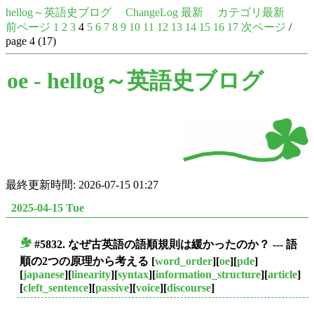
hellog～英語史ブログ
ChangeLog 最新
カテゴリ最新
前ページ
1
2
3
4
5
6
7
8
9
10
11
12
13
14
15
16
17
次ページ
/
page 4 (17)
oe -
hellog～英語史ブログ
最終更新時間: 2026-07-15 01:27
2025-04-15 Tue
#5832. なぜ古英語の語順規則は緩かったのか？ --- 語
■
順の2つの原理から考える
[
word_order
][
oe
][
pde
]
[
japanese
][
linearity
][
syntax
][
information_structure
][
article
]
[
cleft_sentence
][
passive
][
voice
][
discourse
]