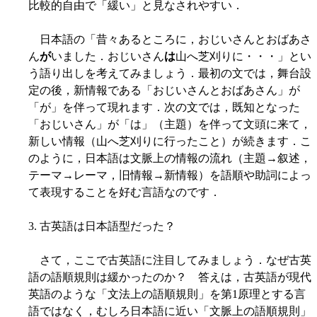
比較的自由で「緩い」と見なされやすい．
日本語の「昔々あるところに，おじいさんとおばあさ
ん
が
いました．おじいさん
は
山へ芝刈りに・・・」とい
う語り出しを考えてみましょう．最初の文では，舞台設
定の後，新情報である「おじいさんとおばあさん」が
「が」を伴って現れます．次の文では，既知となった
「おじいさん」が「は」（主題）を伴って文頭に来て，
新しい情報（山へ芝刈りに行ったこと）が続きます．こ
のように，日本語は文脈上の情報の流れ（主題→叙述，
テーマ→レーマ，旧情報→新情報）を語順や助詞によっ
て表現することを好む言語なのです．
3. 古英語は日本語型だった？
さて，ここで古英語に注目してみましょう．なぜ古英
語の語順規則は緩かったのか？ 答えは，古英語が現代
英語のような「文法上の語順規則」を第1原理とする言
語ではなく，むしろ日本語に近い「文脈上の語順規則」