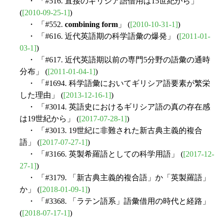
・ 「#516. 直接のギリシア語借用は15世紀から」
(
[2010-09-25-1]
)
・ 「#552.
combining form
」 (
[2010-10-31-1]
)
・ 「#616. 近代英語期の科学語彙の爆発」 (
[2011-01-
03-1]
)
・ 「#617. 近代英語期以前の専門5分野の語彙の通時
分布」 (
[2011-01-04-1]
)
・ 「#1694. 科学語彙においてギリシア語要素が繁栄
した理由」 (
[2013-12-16-1]
)
・ 「#3014. 英語史におけるギリシア語の真の存在感
は19世紀から」 (
[2017-07-28-1]
)
・ 「#3013. 19世紀に非難された新古典主義的複合
語」 (
[2017-07-27-1]
)
・ 「#3166. 英製希羅語としての科学用語」 (
[2017-12-
27-1]
)
・ 「#3179. 「新古典主義的複合語」か「英製羅語」
か」 (
[2018-01-09-1]
)
・ 「#3368. 「ラテン語系」語彙借用の時代と経路」
(
[2018-07-17-1]
)