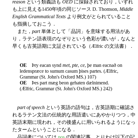
reason
という類義語も
OED
に採録されており，いずれ
も上に見える1450年頃の同じソース D. Thomson,
Middle
English Grammatical Texts
より例文がとられていること
も指摘しておこう．
また，
part
単体として「品詞」を意味する用法があ
り，ラテン語表現のなぞりという色彩が濃いが，なんと
早くも古英語期に文証されている（Ælfric の文法書）．
OE
Þry eacan synd
met
,
pte
,
ce
, þe man eacnað on
ledenspræce to sumum casum þises partes. (Ælfric,
Grammar (St. John's Oxford MS.) 107)
OE
Þes part mæg beon gehaten dælnimend.
(Ælfric, Grammar (St. John's Oxford MS.) 242)
part of speech
という英語の語句は，古英語期に確認さ
れるラテン文法の伝統的な用語遣いにあやかりつつ，中
英語末期に現われ，その後盛んに用いられるようになっ
たタームということになる．
品詞考については
pos
の関連記事，とりわけ以下の記