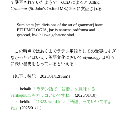
て受容されていたようで，
OED
によると Ælfric,
Grammar
(St. John's Oxford MS.) 293 に文証される．
Sum þæra [
sc
. divisions of the art of grammar] hatte
ETHIMOLOGIA, þæ is namena ordfruma and
gescead, hwi hi swa gehatene sind.
この時点ではあくまでラテン単語としての受容にすぎ
なかったとはいえ，英語文化において
etymology
は相当
に長い歴史をもっているといえる．
（以下，後記：2025/01/12(Sun)）
・ heltalk
「ラテン語で「語源」を意味する
veriloquium もカッコいいですね」
(2025/01/10)
・ heldio
「#1322. word-lore 「語誌」っていいですよ
ね」
(2025/01/11)