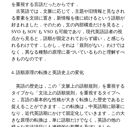
を重視する言語だったからです．
古英語では，文脈に応じて，主題や旧情報と見なされ
る要素を文頭に置き，新情報を後に続けるという語順が
好まれました．そのため，文の内部構造だけを見ると，
SVO も SOV も VSO も可能であり，現代英語話者の視
点から見ると，語順が固定されておらず緩い，と感じら
れるわけです．しかし，それは「規則がない」わけでは
なく，異なる種類の原理に基づいているものと理解すべ
きものなのです．
4. 語順原理の転換と英語史上の変化
英語の歴史は，この「文脈上の語順規則」を重視する
タイプから「文法上の語順規則」を重視するタイプへ
と，言語の基本的な性格が大きく転換した歴史であると
捉えることができます．この転換は，中英語期に顕著に
なり，近代英語期にかけて固定化していきます．この大
きな原理の転換は，単に語順だけでなく，英語の他の
様々な文法項目にも連鎖的な影響を及ぼしました．