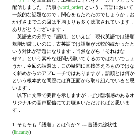
配信しました．語順 (
word_order
) という，言語において
一般的な話題なので，関心をもたれたのでしょうか，お
かげさまでこの回は平均よりも多く聴取されています．
ありがとうございます．
英語史の分野で「語順」といえば，現代英語では語順
規則が厳しいのに，古英語では語順が比較的緩かったと
いう対比が話題になります．当然ながら「それはな
ぜ？」という素朴な疑問が湧いてくるのではないでしょ
うか．今回の話題は，この疑問に直接答えるものではな
く斜めからのアプローチではありますが，語順とは何か
という根本的な問題には真正面から取り組んでいると思
います．
以下に文章で要旨を示しますが，ぜひ臨場感のあるオ
リジナルの音声配信にてお聴きいただければと思いま
す．
1. そもそも「語順」とは何か？ --- 言語の線状性
(
linearity
)