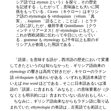
シア語では etymon という）を探り，その歴史
を記述する．したがって，意味論とも大いに関
係をもっている．Cicero （キケロー）はギリシ
ア語の etymologia を vēriloquium （vērum 「真
実」，loquium 「語ること，ことば」）とラテ
ン語に訳したが，修辞学者 Quintilianus ［クウ
ィンティリアーヌス］が etymologia にもどし，
これが西欧諸国に伝わって今日にいたってい
る．grammar も etymology も2千年以上も前のギ
リシア人が創造した用語である．
「語源」を意味する語が，西洋語の歴史において変遷
してきたというのは知らなかった．ギリシア語由来の
etymology
の響きは高尚で好きだが，キケローのラテン
語
vēriloquium
も味わいがある．いずれも英語本来語で
いえば
true word
ほどである．そこに日本語あるいは漢
語の「語源」に含まれる「みなもと」の意味要素が（少
なくとも明示的には）含まれていない点がおもしろい．
ちなみに，ギリシア語由来ながらもラテン語に取り込
まれていた
ethymologia
の単語は，古英語でも術語とし