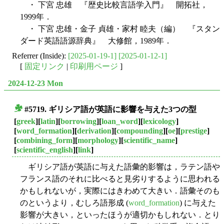
・ 下宮 忠雄 『歴史比較言語学入門』 開拓社，
1999年．
・ 下宮 忠雄・金子 貞雄・家村 睦夫（編） 『スタン
ダード英語語源辞典』 大修館，1989年．
Referrer (Inside):
[2025-01-19-1]
[2025-01-12-1]
[
固定リンク
|
印刷用ページ
]
2024-12-23 Mon
#5719. ギリシア語が英語に影響を与えた3つの型
■
[
greek
][
latin
][
borrowing
][
loan_word
][
lexicology
]
[
word_formation
][
derivation
][
compounding
][
oe
][
prestige
]
[
combining_form
][
morphology
][
scientific_name
]
[
scientific_english
][
link
]
ギリシア語が英語に与えた語彙的影響は，ラテン語や
フランス語のそれに比べると見劣りするように思われる
かもしれないが，実際にはきわめて大きい．語彙そのも
のというより，むしろ語形成 (
word_formation
) に与えた
影響が大きい，といったほうが適切かもしれない．とり