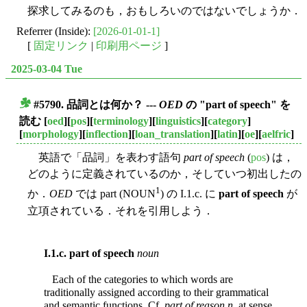
探求してみるのも，おもしろいのではないでしょうか．
Referrer (Inside):
[2026-01-01-1]
[
固定リンク
|
印刷用ページ
]
2025-03-04 Tue
#5790. 品詞とは何か？ ---
OED
の "part of speech" を
■
読む
[
oed
][
pos
][
terminology
][
linguistics
][
category
]
[
morphology
][
inflection
][
loan_translation
][
latin
][
oe
][
aelfric
]
英語で「品詞」を表わす語句
part of speech
(
pos
) は，
どのように定義されているのか，そしていつ初出したの
1
か．
OED
では part (NOUN
) の I.1.c. に
part of speech
が
立項されている．それを引用しよう．
I.1.c.
part of speech
noun
Each of the categories to which words are
traditionally assigned according to their grammatical
and semantic functions. Cf.
part of reason
n
. at sense