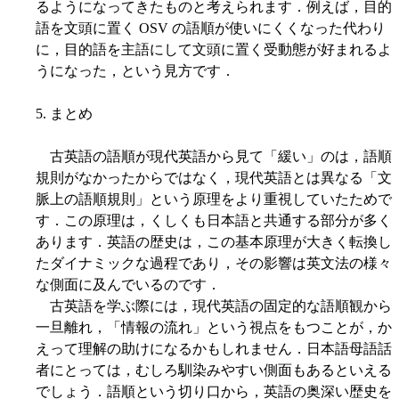
るようになってきたものと考えられます．例えば，目的
語を文頭に置く OSV の語順が使いにくくなった代わり
に，目的語を主語にして文頭に置く受動態が好まれるよ
うになった，という見方です．
5. まとめ
古英語の語順が現代英語から見て「緩い」のは，語順
規則がなかったからではなく，現代英語とは異なる「文
脈上の語順規則」という原理をより重視していたためで
す．この原理は，くしくも日本語と共通する部分が多く
あります．英語の歴史は，この基本原理が大きく転換し
たダイナミックな過程であり，その影響は英文法の様々
な側面に及んでいるのです．
古英語を学ぶ際には，現代英語の固定的な語順観から
一旦離れ，「情報の流れ」という視点をもつことが，か
えって理解の助けになるかもしれません．日本語母語話
者にとっては，むしろ馴染みやすい側面もあるといえる
でしょう．語順という切り口から，英語の奥深い歴史を