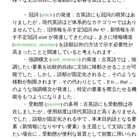
・ 冠詞 (
article
) の発達：古英語にも冠詞の萌芽はあ
りましたが，現代英語ほど体系的なカテゴリーではあり
ませんでした．旧情報を示す定冠詞
the
や，新情報を示
す不定冠詞
a
/
an
が発達してきたのは，まさに情報構造
(
information_structure
) を語順以外の方法で示す必要性が
高まったことと関連していると考えられます．
・ 強調構文 (
cleft_sentence
) の発達：古英語では，強
調したい要素を比較的自由に文頭に移動させることが可
能でした．しかし，語順が固定化されると，そのような
移動が制限されます．その代わりとして，
It is ... that ...
のような強調構文が発達し，特定の要素を際立たせる機
能をもつようになりました．
・ 受動態 (
passive
) の多用：古英語にも受動態は存
在しましたが，使用頻度は現代英語ほど高くありません
でした．語順が固定化される中で，本来目的語となる要
素（新情報になりやすい要素）を主題として文頭に置き
たい場合に，受動態が便利な装置として頻繁に用いられ