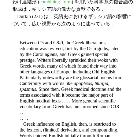
わけ連結形 (
combining_form
) を用いた科学系の複合語の
形成は，ギリシア語の偉大な貢献である．
Durkin (231) は，英語史におけるギリシア語の影響に
ついて，広い視野から次のように述べている．
Between C5 and C8-9, the Greek liberal arts
education was revived, first by the Ostrogoths, later
by the Carolingians, and Greek gained special
prestige. Writers liberally sprinkled their woks with
Greek words, many of which found their way into
other languages of Europe, including Old English.
Particularly noteworthy are the glossarial poems from
Canterbury with words like
apoplexis
,
liturgia
,
spasmus
. Since then, Greek medical doctrine and the
terms associated with it became the major part of
English medical lexis . . . . More general scientific
vocabulary from Greek has mushroomed since C18 .
. . .
. . . .
Greek influence on English, then, is restricted to
the lexicon, (limited) derivation, and compounding.
Words entered English initially through Roman