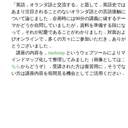
「英語，オランダ語と交流する」と題して，英語史では
あまり注目されることのないオランダ語との言語接触に
ついて論じました．企画時には90分の講義に値するテー
マかどうか自問していましたが，資料を準備する段にな
って，それが杞憂であることがわかりました．対面およ
びオンラインで，多くの方々にご参加いただき，ありが
とうございました．
講座の内容を，
markmap
というウェブツールによりマ
インドマップ化して整理してみました（画像としては
こ
ちら
からどうぞ）．受講された方は復習用に，そうでな
い方は講座内容を垣間見る機会としてご活用ください．