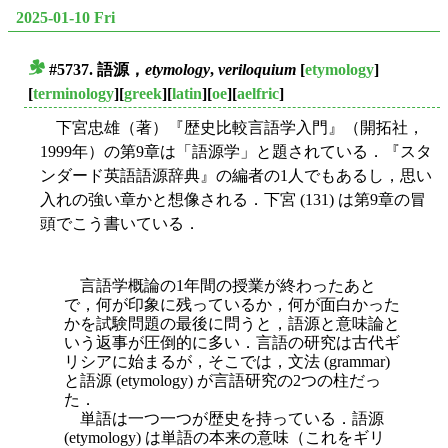
2025-01-10 Fri
#5737. 語源，
etymology
,
veriloquium
[
etymology
]
■
[
terminology
][
greek
][
latin
][
oe
][
aelfric
]
下宮忠雄（著）『歴史比較言語学入門』（開拓社，
1999年）の第9章は「語源学」と題されている．『スタ
ンダード英語語源辞典』の編者の1人でもあるし，思い
入れの強い章かと想像される．下宮 (131) は第9章の冒
頭でこう書いている．
言語学概論の1年間の授業が終わったあと
で，何が印象に残っているか，何が面白かった
かを試験問題の最後に問うと，語源と意味論と
いう返事が圧倒的に多い．言語の研究は古代ギ
リシアに始まるが，そこでは，文法 (grammar)
と語源 (etymology) が言語研究の2つの柱だっ
た．
単語は一つ一つが歴史を持っている．語源
(etymology) は単語の本来の意味（これをギリ