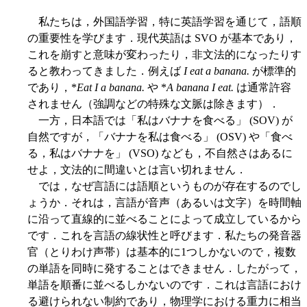
私たちは，外国語学習，特に英語学習を通じて，語順
の重要性を学びます．現代英語は SVO が基本であり，
これを崩すと意味が変わったり，非文法的になったりす
ると教わってきました．例えば
I eat a banana.
が標準的
であり，*
Eat I a banana.
や *
A banana I eat.
は通常許容
されません（強調などの特殊な文脈は除きます）．
一方，日本語では「私はバナナを食べる」 (SOV) が
自然ですが，「バナナを私は食べる」 (OSV) や「食べ
る，私はバナナを」 (VSO) なども，不自然さはあるに
せよ，文法的に間違いとは言い切れません．
では，なぜ言語には語順というものが存在するのでし
ょうか．それは，言語が音声（あるいは文字）を時間軸
に沿って直線的に並べることによって成立しているから
です．これを言語の線状性と呼びます．私たちの発音器
官（とりわけ声帯）は基本的に1つしかないので，複数
の単語を同時に発することはできません．したがって，
単語を順番に並べるしかないのです．これは言語におけ
る避けられない制約であり，物理学における重力に相当