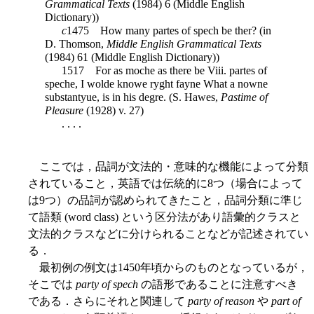
Grammatical Texts
(1984) 6 (Middle English
Dictionary))
c
1475 How many partes of spech be ther? (in
D. Thomson,
Middle English Grammatical Texts
(1984) 61 (Middle English Dictionary))
1517 For as moche as there be Viii. partes of
speche, I wolde knowe ryght fayne What a nowne
substantyue, is in his degre. (S. Hawes,
Pastime of
Pleasure
(1928) v. 27)
. . . .
ここでは，品詞が文法的・意味的な機能によって分類
されていること，英語では伝統的に8つ（場合によって
は9つ）の品詞が認められてきたこと，品詞分類に準じ
て語類 (word class) という区分法があり語彙的クラスと
文法的クラスなどに分けられることなどが記述されてい
る．
最初例の例文は1450年頃からのものとなっているが，
そこでは
party of spech
の語形であることに注意すべき
である．さらにそれと関連して
party of reason
や
part of