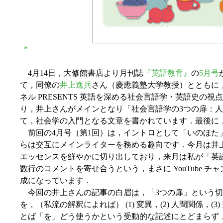
*
4月14日，大修館書店より月刊誌
『英語教育』
の
5月号
て，同僚の
井上逸兵
さん（慶應義塾大学教授）とともに
ネル PRESENTS 英語を深める社会言語学・英語史の
り，井上さんがメインとなり「社会言語学の3つの扉：
て，社会学の入門となる文章を書かれています．最後に
前回の4月号（第1回）は，イントロとして「いのほた
らは交互にメインライターを務める趣向です．今月は井上
エッセンスを鮮やかに切り出しており，来月は私が「英
数行のコメントを寄せ合うという，まさに YouTube 
成になっています．
今回の井上さんの記事の白眉は，「3つの扉」という切
を，（私流の解釈によれば） (1) 変異，(2) 人間関係，
とば「を」どう使うかという受動的な記述にとどまらず