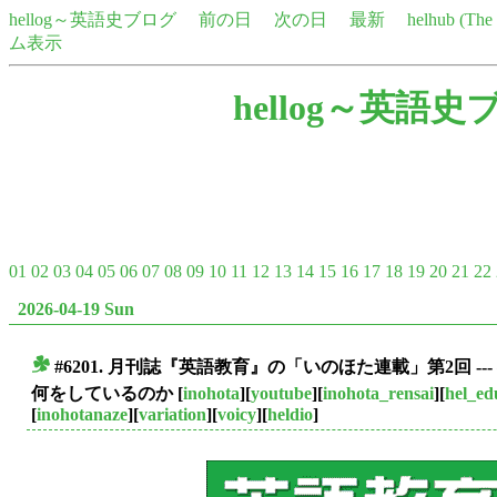
hellog～英語史ブログ
前の日
次の日
最新
helhub (Th
ム表示
hellog～英語史
01
02
03
04
05
06
07
08
09
10
11
12
13
14
15
16
17
18
19
20
21
22
2026-04-19 Sun
#6201. 月刊誌『英語教育』の「いのほた連載」第2回 
■
何をしているのか
[
inohota
][
youtube
][
inohota_rensai
][
hel_ed
[
inohotanaze
][
variation
][
voicy
][
heldio
]