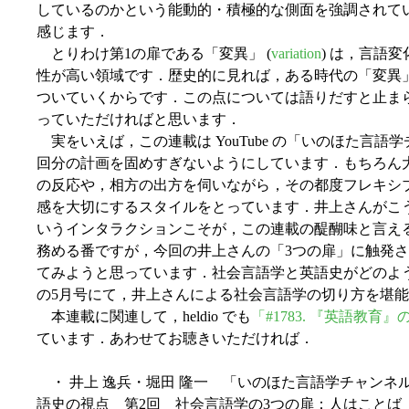
しているのかという能動的・積極的な側面を強調されて
感じます．
とりわけ第1の扉である「変異」 (
variation
) は，言語
性が高い領域です．歴史的に見れば，ある時代の「変異
ついていくからです．この点については語りだすと止ま
っていただければと思います．
実をいえば，この連載は YouTube の「いのほた言語
回分の計画を固めすぎないようにしています．もちろん
の反応や，相方の出方を伺いながら，その都度フレキシ
感を大切にするスタイルをとっています．井上さんがこ
いうインタラクションこそが，この連載の醍醐味と言え
務める番ですが，今回の井上さんの「3つの扉」に触発
てみようと思っています．社会言語学と英語史がどのよ
の5月号にて，井上さんによる社会言語学の切り方を堪
本連載に関連して，heldio でも
「#1783. 『英語教
ています．あわせてお聴きいただければ．
・ 井上 逸兵・堀田 隆一 「いのほた言語学チャンネル 
語史の視点 第2回 社会言語学の3つの扉：人はことば