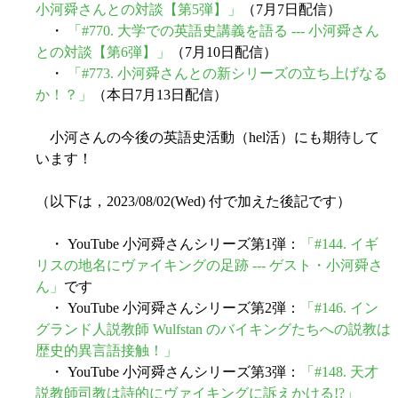
小河舜さんとの対談【第5弾】」
（7月7日配信）
・
「#770. 大学での英語史講義を語る --- 小河舜さん
との対談【第6弾】」
（7月10日配信）
・
「#773. 小河舜さんとの新シリーズの立ち上げなる
か！？」
（本日7月13日配信）
小河さんの今後の英語史活動（hel活）にも期待して
います！
（以下は，2023/08/02(Wed) 付で加えた後記です）
・ YouTube 小河舜さんシリーズ第1弾：
「#144. イギ
リスの地名にヴァイキングの足跡 --- ゲスト・小河舜さ
ん」
です
・ YouTube 小河舜さんシリーズ第2弾：
「#146. イン
グランド人説教師 Wulfstan のバイキングたちへの説教は
歴史的異言語接触！」
・ YouTube 小河舜さんシリーズ第3弾：
「#148. 天才
説教師司教は詩的にヴァイキングに訴えかける!?」