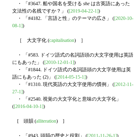
・ 「#3647. 船や国名を受ける
she
は古英語にあった
文法性の名残ですか？」 (
[2019-04-22-1]
)
・ 「#4182. 「言語と性」のテーマの広さ」 (
[2020-10-
08-1]
)
［ 大文字化 (
capitalisation
) ］
・ 「#583. ドイツ語式の名詞語頭の大文字使用は英語
にもあった」 (
[2010-12-01-1]
)
・ 「#1844. ドイツ語式の名詞語頭の大文字使用は英
語にもあった (2)」 (
[2014-05-15-1]
)
・ 「#1310. 現代英語の大文字使用の慣例」 (
[2012-11-
27-1]
)
・ 「#2540. 視覚の大文字化と意味の大文字化」
(
[2016-04-10-1]
)
[ 頭韻 (
alliteration
) ]
・ 「#943. 頭韻の歴史と役割」 (
[2011-11-26-1]
)