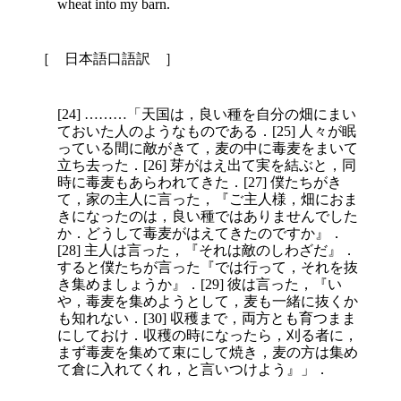
wheat into my barn.
［ 日本語口語訳 ］
[24] ………「天国は，良い種を自分の畑にまい
ておいた人のようなものである．[25] 人々が眠
っている間に敵がきて，麦の中に毒麦をまいて
立ち去った．[26] 芽がはえ出て実を結ぶと，同
時に毒麦もあらわれてきた．[27] 僕たちがき
て，家の主人に言った，『ご主人様，畑におま
きになったのは，良い種ではありませんでした
か．どうして毒麦がはえてきたのですか』．
[28] 主人は言った，『それは敵のしわざだ』．
すると僕たちが言った『では行って，それを抜
き集めましょうか』．[29] 彼は言った，『い
や，毒麦を集めようとして，麦も一緒に抜くか
も知れない．[30] 収穫まで，両方とも育つまま
にしておけ．収穫の時になったら，刈る者に，
まず毒麦を集めて束にして焼き，麦の方は集め
て倉に入れてくれ，と言いつけよう』」．