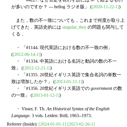
が多いのですか？ --- hellog ラジオ版」 (
[2020-11-22-1]
)
また，数の不一致についても，これまで何度か取り上
げてきた．英語史的には
singular_they
の問題も関与して
くる．
・ 「#1144. 現代英語における数の不一致の例」
(
[2012-06-14-1]
)
・ 「#1334. 中英語における名詞と動詞の数の不一
致」 (
[2012-12-21-1]
)
・ 「#1355. 20世紀イギリス英語で集合名詞の単数一
致は増加したか？」 (
[2013-01-11-1]
)
・ 「#1356. 20世紀イギリス英語での
government
の数
の一致」 (
[2013-01-12-1]
)
・ Visser, F. Th.
An Historical Syntax of the English
Language
. 3 vols. Leiden: Brill, 1963--1973.
Referrer (Inside):
[2024-01-01-1]
[2023-02-26-1]