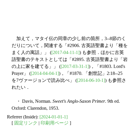
加えて，マタイ伝の同章の少し前の箇所，3--8節のく
だりについて，関連する「#2906. 古英語聖書より「種を
まく人の寓話」」 (
[2017-04-11-1]
) も参照．ほかに古英
語聖書のテキストとしては「#2895. 古英語聖書より「岩
の上に家を建てる」」 (
[2017-03-31-1]
)，「#1803. Lord's
Prayer」 (
[2014-04-04-1]
)，「#1870. 「創世記」2:18--25
を7ヴァージョンで読み比べ」 (
[2014-06-10-1]
) も参照さ
れたい．
・ Davis, Norman.
Sweet's Anglo-Saxon Primer
. 9th ed.
Oxford: Clarendon, 1953.
Referrer (Inside):
[2024-01-01-1]
[
固定リンク
|
印刷用ページ
]