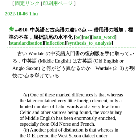
[
固定リンク
|
印刷用ページ
]
2022-10-06 Thu
#4910. 中英語と古英語の違い3点 --- 借用語の増加，標
■
準の不在，屈折語尾の水平化
[
oe
][
me
][
loan_word
]
[
standardisation
][
inflection
][
synthesis_to_analysis
]
古い Wardale の中英語入門書の復刻版を手に取ってい
る．中英語 (Middle English) は古英語 (Old English or
Anglo-Saxon) と何がどう異なるのか．Wardale (2--3) が明
快に3点を挙げている．
(
a
) One of these marked differences is that whereas
the latter contained very little foreign element, only a
limited number of Latin words and a very few from
Celtic and other sources being found, the vocabulary
of Middle English has been enormously enriched,
especially from Old Norse and French.
(
b
) Another point of distinction is that whereas in
the O.E. period the West Saxon dialect under