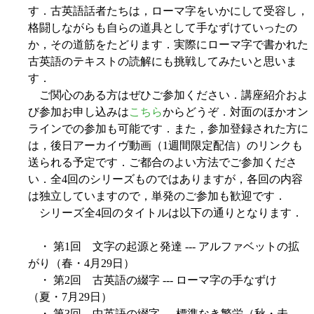
す．古英語話者たちは，ローマ字をいかにして受容し，
格闘しながらも自らの道具として手なずけていったの
か，その道筋をたどります．実際にローマ字で書かれた
古英語のテキストの読解にも挑戦してみたいと思いま
す．
ご関心のある方はぜひご参加ください．講座紹介およ
び参加お申し込みは
こちら
からどうぞ．対面のほかオン
ラインでの参加も可能です．また，参加登録された方に
は，後日アーカイヴ動画（1週間限定配信）のリンクも
送られる予定です．ご都合のよい方法でご参加くださ
い．全4回のシリーズものではありますが，各回の内容
は独立していますので，単発のご参加も歓迎です．
シリーズ全4回のタイトルは以下の通りとなります．
・ 第1回 文字の起源と発達 --- アルファベットの拡
がり（春・4月29日）
・ 第2回 古英語の綴字 --- ローマ字の手なずけ
（夏・7月29日）
・ 第3回 中英語の綴字 --- 標準なき繁栄（秋・未