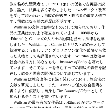
教を務めた聖職者で，Lupus （狼）の仮名で古英語の説
教，論文，法典を多く著わしました．ベネディクト改革
を受けて現われた，当時の宗教界・政治界の重要人物で
す．司教になる前の経歴は不明です．
Wulfstan の文体は独特なものとして知られており，作
品の正典はおおよそ確立されています．1008年から
Æthelred と Canute の2人の王の顧問を務め，法律を起草
しました．Wulfstan は，Canute にキリスト教の王として
統治するよう促し，アングロサクソン文化を破壊から救
った人物としても評価されています．Wulfstan は政治や
社会のあり方に関心をもち，
Institutes of Polity
を著わし
ています．そこでは，王を含むすべての階級の責任を記
述し，教会と国家の関係について論じています．
Wulfstan は教会改革にも深く関わっており，教会法の
文献を研究しました．また，Ælfric に2通の牧会書簡を
書くように依頼し，自身も
The Canons of Edgar
として
知られるテキストを書いています．
Wulfstan の最も有名な作品は，Æthelred がデンマーク