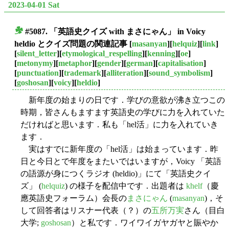
2023-04-01 Sat
#5087. 「英語史クイズ with まさにゃん」 in Voicy
■
heldio とクイズ問題の関連記事
[
masanyan
][
helquiz
][
link
]
[
silent_letter
][
etymological_respelling
][
kenning
][
oe
]
[
metonymy
][
metaphor
][
gender
][
german
][
capitalisation
]
[
punctuation
][
trademark
][
alliteration
][
sound_symbolism
]
[
goshosan
][
voicy
][
heldio
]
新年度の始まりの日です．学びの意欲が沸き立つこの
時期，皆さんもますます英語史の学びに力を入れていた
だければと思います．私も「hel活」に力を入れていき
ます．
実はすでに新年度の「hel活」は始まっています．昨
日と今日とで年度をまたいではいますが，Voicy 「英語
の語源が身につくラジオ (heldio)」にて「英語史クイ
ズ」 (
helquiz
) の様子を配信中です．出題者は
khelf
（慶
應英語史フォーラム）会長の
まさにゃん
(
masanyan
)，そ
して回答者はリスナー代表（？）の
五所万実
さん（目白
大学;
goshosan
）と私です．ワイワイガヤガヤと賑やか