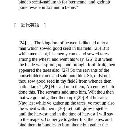
bindaþ scēaf-mǣlum tō for·bærnenne; and gadriaþ
þone hwǣte in-tō mīnum berne."'
［ 近代英語 ］
[24] . . . The kingdom of heaven is likened unto a
man which sowed good seed in his field: [25] But
while men slept, his enemy came and sowed tares
among the wheat, and went his way. [26] But when
the blade was sprung up, and brought forth fruit, then
appeared the tares also. [27] So the servants of the
householder came and said unto him, Sir, didst not
thou sow good seed in thy field? from whence then
hath it tares? [28] He said unto them, An enemy hath
done this. The servants said unto him, Wilt thou then
that we go and gather them up? [29] But he said,
Nay; lest while ye gather up the tares, ye root up also
the wheat with them. [30] Let both grow together
until the harvest: and in the time of harvest I will say
to the reapers, Gather ye together first the tares, and
bind them in bundles to burn them: but gather the