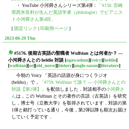
・ YouTube 小河舜さんシリーズ第4弾：
「#150. 宮崎
県西米良村が生んだ英語学者（philologist）でピアニス
ト小河舜さん第4回」
[
固定リンク
|
印刷用ページ
]
2023-06-29 Thu
#5176. 後期古英語の聖職者 Wulfstan とは何者か？ ---
■
小河舜さんとの heldio 対談
[
ogawashun
][
voicy
][
heldio
]
[
wulfstan
][
oe
][
old_norse
][
history
][
anglo-saxon
][
literature
]
今朝の Voicy 「英語の語源が身につくラジオ
(heldio)」で，
「#759. Wulfstan て誰？ --- 小河舜さんとの
対談【第1弾】」
を配信しました．対談相手の
小河舜さ
ん
は，この Wulfstan とその著作の言語（古英語）を研究
し，博士号（立教大学）を取得されています．対談の第
1弾と銘打っている通り，今後，第2弾以降も順次お届け
していく予定です．