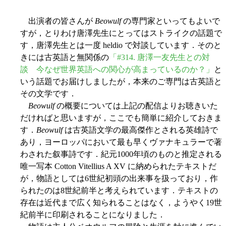
出演者の皆さんが
Beowulf
の専門家といってもよいで
すが，とりわけ唐澤先生にとってはストライクの話題で
す，唐澤先生とは一度 heldio で対談しています．そのと
きには古英語と無関係の
「#314. 唐澤一友先生との対
談 今なぜ世界英語への関心が高まっているのか？」
と
いう話題でお届けしましたが，本来のご専門は古英語と
その文学です．
Beowulf
の概要については上記の配信よりお聴きいた
だければと思いますが，ここでも簡単に紹介しておきま
す．
Beowulf
は古英語文学の最高傑作とされる英雄詩で
あり，ヨーロッパにおいて最も早くヴァナキュラーで著
わされた叙事詩です．紀元1000年頃のものと推定される
唯一写本 Cotton Vitellius A XV に納められたテキストだ
が，物語としては6世紀初頭の出来事を扱っており，作
られたのは8世紀前半と考えられています．テキストの
存在は近代まで広く知られることはなく，ようやく19世
紀前半に印刷されることになりました．