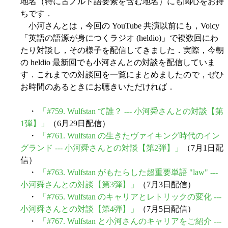
地名（特に古ノルド語要素を含む地名）にも関心をお持
ちです．
小河さんとは，今回の YouTube 共演以前にも，Voicy
「英語の語源が身につくラジオ (heldio)」で複数回にわ
たり対談し，その様子を配信してきました．実際，今朝
の heldio 最新回でも小河さんとの対談を配信していま
す．これまでの対談回を一覧にまとめましたので，ぜひ
お時間のあるときにお聴きいただければ．
・
「#759. Wulfstan て誰？ --- 小河舜さんとの対談【第
1弾】」
（6月29日配信）
・
「#761. Wulfstan の生きたヴァイキング時代のイン
グランド --- 小河舜さんとの対談【第2弾】」
（7月1日配
信）
・
「#763. Wulfstan がもたらした超重要単語 "law" ---
小河舜さんとの対談【第3弾】」
（7月3日配信）
・
「#765. Wulfstan のキャリアとレトリックの変化 ---
小河舜さんとの対談【第4弾】」
（7月5日配信）
・
「#767. Wulfstan と小河さんのキャリアをご紹介 ---