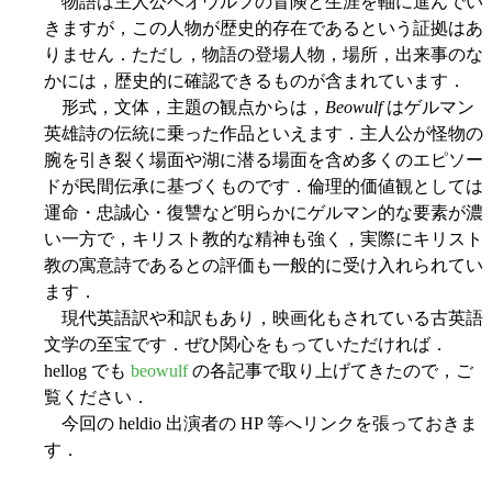
物語は主人公ベオウルフの冒険と生涯を軸に進んでい
きますが，この人物が歴史的存在であるという証拠はあ
りません．ただし，物語の登場人物，場所，出来事のな
かには，歴史的に確認できるものが含まれています．
形式，文体，主題の観点からは，
Beowulf
はゲルマン
英雄詩の伝統に乗った作品といえます．主人公が怪物の
腕を引き裂く場面や湖に潜る場面を含め多くのエピソー
ドが民間伝承に基づくものです．倫理的価値観としては
運命・忠誠心・復讐など明らかにゲルマン的な要素が濃
い一方で，キリスト教的な精神も強く，実際にキリスト
教の寓意詩であるとの評価も一般的に受け入れられてい
ます．
現代英語訳や和訳もあり，映画化もされている古英語
文学の至宝です．ぜひ関心をもっていただければ．
hellog でも
beowulf
の各記事で取り上げてきたので，ご
覧ください．
今回の heldio 出演者の HP 等へリンクを張っておきま
す．