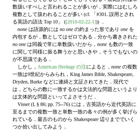
数扱いすべしと言われることが多いが，実際にはむしろ
複数として扱われることが多い (cf. 「#301. 誤用とされ
る英語の語法 Top 10」 (
[2010-02-22-1]
)) ．
none
は語源的には
no one
の約まった形であり
one
を
内包するが，数としてはゼロである．分かち書きされた
no one
は同義で常に単数扱いだから，
none
も数の一致
に関して同様に振る舞うかと思いきや，そうでもないの
が不思議である．
しかし，
American Heritage の注
によると，
none
の複数
一致は9世紀からみられ，King James Bible, Shakespeare,
Dryden, Burke などに連綿と文証されてきた．現代で
は，どちらの数に一致するかは文法的な問題というより
は文体的な問題といってよさそうだ．
Visser (I, § 86; pp. 75--76) には，古英語から近代英語に
至るまでの複数一致と単数一致の各々の例が多く挙げら
れている．最古のものから Shakespeare 辺りまででいく
つか拾い出してみよう．