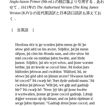
Anglo-Saxon Primer
(9th ed.) の校訂版より引用する．あわ
せて，1611年の
The Authorised Version
(
The King James
Version
[KJV]) の近代英語訳と日本語口語訳も添えてお
く．
［ 古英語 ］
Heofona rīċe is ġe·worden þǣm menn ġe·līċ þe
sēow gōd sǣd on his æcere. Sōþlīċe, þā þā menn
slēpon, þā cōm his fēonda sum, and ofer·sēow hit
mid coccele on·middan þǣm hwǣte, and fērde
þanon. Sōþlīċe, þā sēo wyrt wēox, and þone wæstm
brōhte, þā æt·īewde se coccel hine. Þā ēodon þæs
hlāfordes þēowas and cwǣdon: 'Hlāford, hū, ne
sēowe þū gōd sǣd on þīnum æcere? Hwanon hæfde
hē coccel?' Þā cwæþ hē; 'Þæt dyde unhold mann.' Þā
cwǣdon þā þēowas 'Wilt þū, wē gāþ and gadriaþ
hīe?' Þā cwæþ hē: 'Nese: þȳ·lǣs ġē þone hwǣte
ā·wyrtwalien, þonne ġē þone coccel gadriaþ. Lǣtaþ
ǣġþer weaxan oþ rīp-tīman; and on þǣm rīptīman iċ
secge þǣm rīperum: "Gadriaþ ǣrest þone coccel, and