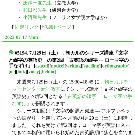
・
唐澤一友先生
（立教大学）
・
和田忍先生
（駿河台大学）
・
小河舜先生
（フェリス女学院大学ほか）
[
固定リンク
|
印刷用ページ
]
2023-07-17 Mon
#5194. 7月29日（土），朝カルのシリーズ講座「文字
■
と綴字の英語史」の第2回「古英語の綴字 --- ローマ字の
手なずけ」
[
asacul
][
notice
][
writing
][
spelling
][
orthography
]
[
oe
][
link
][
voicy
][
heldio
]
来週末7月29日（土）の 15:30--18:45 に，
朝日カルチ
ャーセンター新宿教室
にてシリーズ講座「文字と綴字の
英語史」の第2回となる
「古英語の綴字 --- ローマ字の手
なずけ」
が開講されます．
シリーズ初回は「文字の起源と発達 --- アルファベッ
トの拡がり」と題して3ヶ月前の4月29日（土）に開講し
ました．それを受けて第2回は，ローマ字が英語に入っ
てきて本格的に用いられ始めた古英語期に焦点を当てま