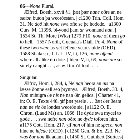
86
---
None
Plural.
Ælfred, Boeth. xxvii §1, þæt þær
nane
oðre an ne
sæton
buton þa weorðestan. | c1200 Trin. Coll. Hom.
31, Ne
doð
hit
none
swa ofte se þe hodede. | a1300
Curs. M. 11396, bi-yond þam
ar
wonnand
nan
. |
1534 St. Th. More (Wks) 1279 F10,
none
of them
go
to hell. | 1557 North, Gueuaia's Diall. Pr. 4,
None
of
these two
were
as yet feftene yeares olde (OED). |
1588 Shakesp., L.L.L. IV, iii, 126,
none offend
where all alike do dote. | Idem V, ii, 69,
none are
so
surely caught . . ., as wit turn'd fool. . . .
Singular.
Ælfric, Hom. i, 284, i, Ne
nan
heora an
nis
na
læsse ðonne eall seo þrynnys. | Ælfred, Boeth. 33. 4,
Nan
mihtigra ðe
nis
ne nan ðin gelica. | Charter 41,
in: O. E. Texts 448, ȝif þæt ȝesele . . . ðæt ðer ðeara
nan
ne
sie
ðe londes weorðe sie. | a1122 O. E.
Chron. (Laud Ms) an. 1066, He dyde swa mycel to
gode . . . swa nefre
nan
oðre ne
dyde
toforen him. |
a1175
Cott. Hom. 217, ȝif
non
of him ne
spece
,
non
hine ne
lufede
(OED). | c1250 Gen. & Ex. 223, Ne
was
ðor
non
lik adam. | c1450 St. Cuthbert (Surtees)