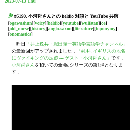
2023-07-13 Thu
#5190. 小河舜さんとの heldio 対談と YouTube 共演
■
[
ogawashun
][
voicy
][
heldio
][
youtube
][
wulfstan
][
oe
]
[
old_norse
][
history
][
anglo-saxon
][
literature
][
toponymy
]
[
onomastics
]
昨日
「井上逸兵・堀田隆一英語学言語学チャンネル」
の最新回がアップされました．
「#144. イギリスの地名
にヴァイキングの足跡 --- ゲスト・小河舜さん」
です．
小河舜さん
を招いての全4回シリーズの第1弾となりま
す．