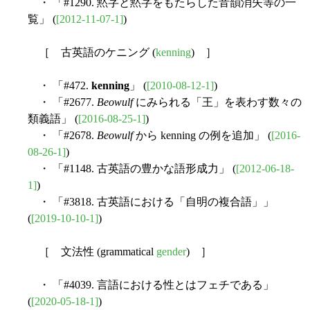
・ 「#1290. 黙字と黙字をもたらした音韻消失等の一
覧」 (
[2012-11-07-1]
)
［ 古英語のケニング (
kenning
) ］
・ 「#472.
kenning
」 (
[2010-08-12-1]
)
・ 「#2677.
Beowulf
にみられる「王」を表わす数々の
類義語」 (
[2016-08-25-1]
)
・ 「#2678.
Beowulf
から kenning の例を追加」 (
[2016-
08-26-1]
)
・ 「#1148. 古英語の豊かな語形成力」 (
[2012-06-18-
1]
)
・ 「#3818. 古英語における「自明の複合語」」
(
[2019-10-10-1]
)
［ 文法性 (grammatical
gender
) ］
・ 「#4039. 言語における性とはフェチである」
(
[2020-05-18-1]
)