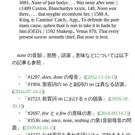
4981,
Nane
of þair bodys . . .
Was
neuir after sene. |
c1489 Caxton, Blanchardyn xxxix, 148,
Noon was
there, . . . that myghte recomforte her. | 1588 A.
King, tr. Canisius' Catch., App., To defende the pure
mans cause, quhen thair
is nan
to take it in hadn by
him (OED). | 1592 Shakesp., Venus 970, That every
present sorrow seemeth chief, But
none is best
.
none
の音韻，形態，語源，意味などについては以下
の記事も参照．
・ 「#1297.
does
,
done
の母音」 (
[2012-11-14-1]
)
・ 「#1904. 形容詞の
no
と副詞の
no
は異なる語源」
(
[2014-07-14-1]
)
・ 「#2723. 前置詞
on
における
n
の脱落」 (
[2016-10-
10-1]
)
・ 「#2697.
few
と
a few
の意味の差」 (
[2016-09-14-1]
)
・ 「#3536.
one
,
once
,
none
,
nothing
の第1音節母音の問
題」 (
[2019-01-01-1]
)
・ 「#4227. なぜ否定を表わす語には
n
- で始まるもの