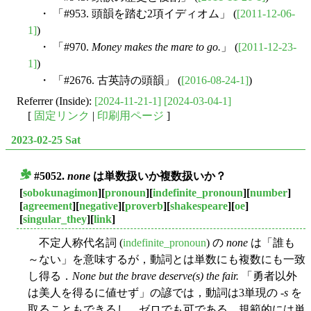
・ 「#953. 頭韻を踏む2項イディオム」 (
[2011-12-06-
1]
)
・ 「#970.
Money makes the mare to go.
」 (
[2011-12-23-
1]
)
・ 「#2676. 古英詩の頭韻」 (
[2016-08-24-1]
)
Referrer (Inside):
[2024-11-21-1]
[2024-03-04-1]
[
固定リンク
|
印刷用ページ
]
2023-02-25 Sat
#5052.
none
は単数扱いか複数扱いか？
■
[
sobokunagimon
][
pronoun
][
indefinite_pronoun
][
number
]
[
agreement
][
negative
][
proverb
][
shakespeare
][
oe
]
[
singular_they
][
link
]
不定人称代名詞 (
indefinite_pronoun
) の
none
は「誰も
～ない」を意味するが，動詞とは単数にも複数にも一致
し得る．
None but the brave deserve(s) the fair.
「勇者以外
は美人を得るに値せず」の諺では，動詞は3単現の -
s
を
取ることもできるし，ゼロでも可である．規範的には単