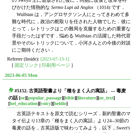
の Sweyn 王に追放された後に，同胞に改悛と改革を呼
びかけた情熱的な
Sermo Lupi ad Anglos
（1014) です．
Wulfstan は，アングロサクソン人にとってきわめて多
難な時代に，政治の舵取りを任された人物でした．彼に
とって，レトリックはこの難局を克服するための重要な
手段だったはずです．悩める Wulfstan の活躍した時代背
景やそのレトリックについて，小河さんとの今後の対談
にご期待ください．
Referrer (Inside):
[2023-07-13-1]
[
固定リンク
|
印刷用ページ
]
2023-06-05 Mon
#5152. 古英語聖書より「種をまく人の寓話」 --- 毒麦
■
の話
[
oe
][
popular_passage
][
bible
][
literature
][
oe_text
]
[
hel_education
][
voicy
][
heldio
]
古英語テキストを原文で読むシリーズ．新約聖書のマ
タイ伝より13章の「種をまく人の寓話」より24--30節の
毒麦の話を，古英語版で味わってみよう．以下，
Sweet's