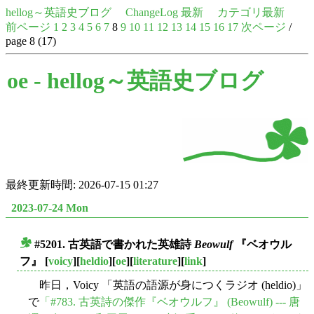
hellog～英語史ブログ
ChangeLog 最新
カテゴリ最新
前ページ
1
2
3
4
5
6
7
8
9
10
11
12
13
14
15
16
17
次ページ
/
page 8 (17)
oe -
hellog～英語史ブログ
最終更新時間: 2026-07-15 01:27
2023-07-24 Mon
#5201. 古英語で書かれた英雄詩
Beowulf
『ベオウル
■
フ』
[
voicy
][
heldio
][
oe
][
literature
][
link
]
昨日，Voicy 「英語の語源が身につくラジオ (heldio)」
で
「#783. 古英詩の傑作『ベオウルフ』 (Beowulf) --- 唐