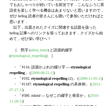
でもおしゃべりが続いている状況です．こんなふうに英
語史を楽しく学べる機会はあまりないと思いますので，
ぜひ hellog 読者の皆さんにも聴いて参加いただければと
思います．
以下，出題されたクイズに関連する話題を扱った
hellog 記事へのリンクを張っておきます．クイズから始
めて，ぜひ深い学びへ！
［ 黙字 (
silent_letter
) と語源的綴字
(
etymological_respelling
) ］
・ 「#116. 語源かぶれの綴り字 ---
etymological
respelling
」 (
[2009-08-21-1]
)
・ 「#192.
etymological respelling
(2)」 (
[2009-11-05-1]
)
・ 「#1187.
etymological respelling
の具体例」 (
[2012-
07-27-1]
)
・ 「#580.
island
--- なぜこの綴字と発音か」 (
[2010-
11-28-1]
)