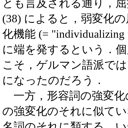
とも言及される通り，
(38) によると，弱変
化機能 (= "individualiz
に端を発するという．個
こそ，ゲルマン語派では "de
になったのだろう．
一方，形容詞の強変化
の強変化のそれに似てい
名詞のそれに類する．い