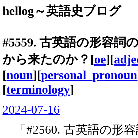
hellog～英語史ブログ
#5559. 古英語の形
から来たのか？[
oe
][
adje
[
noun
][
personal_pronoun
[
terminology
]
2024-07-16
「#2560. 古英語の