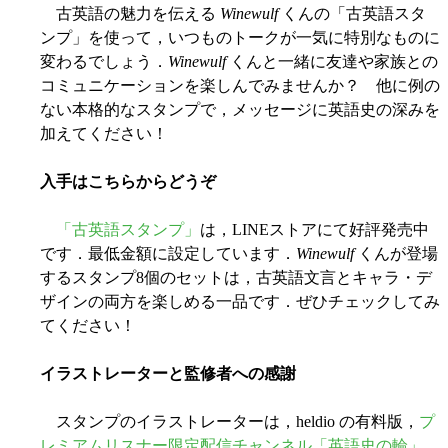
古英語の魅力を伝える
Winewulf
くんの「古英語スタ
ンプ」を使って，いつものトークが一気に特別なものに
変わるでしょう．
Winewulf
くんと一緒に友達や家族との
コミュニケーションを楽しんでみませんか？ 他に例の
ない本格的なスタンプで，メッセージに英語史の深みを
加えてください！
入手はこちらからどうぞ
「古英語スタンプ」
は，LINEストアにて好評発売中
です．最低金額に設定しています．
Winewulf
くんが登場
するスタンプ8個のセットは，古英語文言とキャラ・デ
ザインの両方を楽しめる一品です．ぜひチェックしてみ
てください！
イラストレーターと監修者への感謝
スタンプのイラストレーターは，heldio の有料版，
プ
レミアムリスナー限定配信チャンネル「英語史の輪」