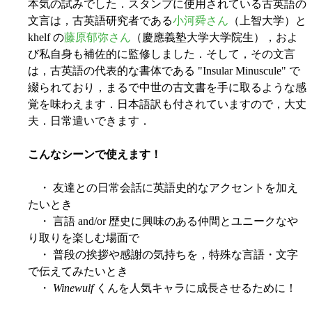
本気の試みでした．スタンプに使用されている古英語の
文言は，古英語研究者である
小河舜さん
（上智大学）と
khelf の
藤原郁弥さん
（慶應義塾大学大学院生），およ
び私自身も補佐的に監修しました．そして，その文言
は，古英語の代表的な書体である "Insular Minuscule" で
綴られており，まるで中世の古文書を手に取るような感
覚を味わえます．日本語訳も付されていますので，大丈
夫．日常遣いできます．
こんなシーンで使えます！
・ 友達との日常会話に英語史的なアクセントを加え
たいとき
・ 言語 and/or 歴史に興味のある仲間とユニークなや
り取りを楽しむ場面で
・ 普段の挨拶や感謝の気持ちを，特殊な言語・文字
で伝えてみたいとき
・
Winewulf
くんを人気キャラに成長させるために！