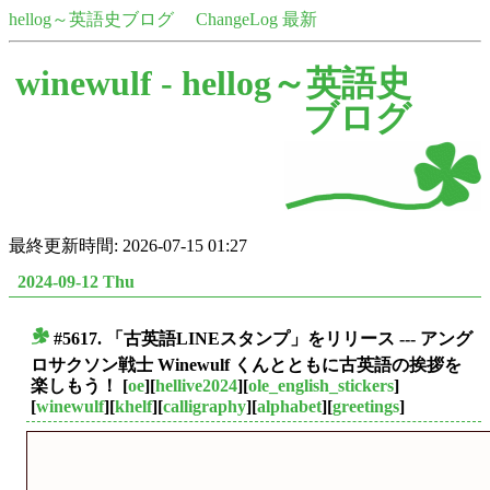
hellog～英語史ブログ
ChangeLog 最新
winewulf -
hellog～英語史
ブログ
最終更新時間: 2026-07-15 01:27
2024-09-12 Thu
#5617. 「古英語LINEスタンプ」をリリース --- アング
■
ロサクソン戦士 Winewulf くんとともに古英語の挨拶を
楽しもう！
[
oe
][
hellive2024
][
ole_english_stickers
]
[
winewulf
][
khelf
][
calligraphy
][
alphabet
][
greetings
]