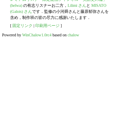
(helwa)
の有志リスナーお二方，
Lilimi さん
と
MISATO
(Galois) さん
です．監修の小河舜さんと藤原郁弥さんを
含め，制作班の皆の尽力に感謝いたします．
[
固定リンク
|
印刷用ページ
]
Powered by
WinChalow1.0rc4
based on
chalow