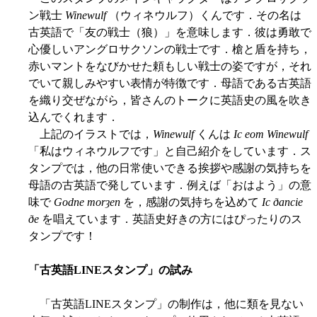
ン戦士
Winewulf
（ウィネウルフ）くんです．その名は
古英語で「友の戦士（狼）」を意味します．彼は勇敢で
心優しいアングロサクソンの戦士です．槍と盾を持ち，
赤いマントをなびかせた頼もしい戦士の姿ですが，それ
でいて親しみやすい表情が特徴です．母語である古英語
を織り交ぜながら，皆さんのトークに英語史の風を吹き
込んでくれます．
上記のイラストでは，
Winewulf
くんは
Ic eom Winewulf
「私はウィネウルフです」と自己紹介をしています．ス
タンプでは，他の日常使いできる挨拶や感謝の気持ちを
母語の古英語で発しています．例えば「おはよう」の意
味で
Godne morȝen
を，感謝の気持ちを込めて
Ic ðancie
ðe
を唱えています．英語史好きの方にはぴったりのス
タンプです！
「古英語LINEスタンプ」の試み
「古英語LINEスタンプ」の制作は，他に類を見ない