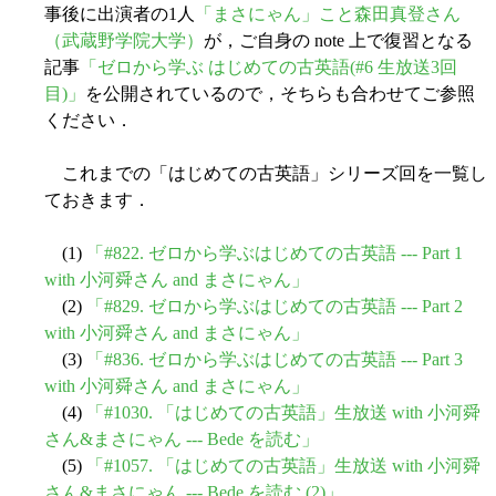
事後に出演者の1人
「まさにゃん」こと森田真登さん
（武蔵野学院大学）
が，ご自身の note 上で復習となる
記事
「ゼロから学ぶ はじめての古英語(#6 生放送3回
目)」
を公開されているので，そちらも合わせてご参照
ください．
これまでの「はじめての古英語」シリーズ回を一覧し
ておきます．
(1)
「#822. ゼロから学ぶはじめての古英語 --- Part 1
with 小河舜さん and まさにゃん」
(2)
「#829. ゼロから学ぶはじめての古英語 --- Part 2
with 小河舜さん and まさにゃん」
(3)
「#836. ゼロから学ぶはじめての古英語 --- Part 3
with 小河舜さん and まさにゃん」
(4)
「#1030. 「はじめての古英語」生放送 with 小河舜
さん&まさにゃん --- Bede を読む」
(5)
「#1057. 「はじめての古英語」生放送 with 小河舜
さん&まさにゃん --- Bede を読む (2)」