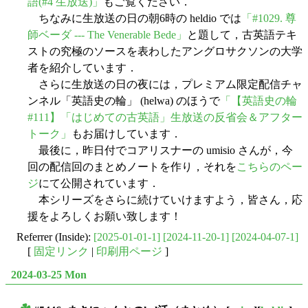
語(#4 生放送)」
もご覧ください．
ちなみに生放送の日の朝6時の heldio では
「#1029. 尊
師ベーダ --- The Venerable Bede」
と題して，古英語テキ
ストの究極のソースを表わしたアングロサクソンの大学
者を紹介しています．
さらに生放送の日の夜には，プレミアム限定配信チャ
ンネル「英語史の輪」 (helwa) のほうで
「【英語史の輪
#111】「はじめての古英語」生放送の反省会＆アフター
トーク」
もお届けしています．
最後に，昨日付でコアリスナーの umisio さんが，今
回の配信回のまとめノートを作り，それを
こちらのペー
ジ
にて公開されています．
本シリーズをさらに続けていけますよう，皆さん，応
援をよろしくお願い致します！
Referrer (Inside):
[2025-01-01-1]
[2024-11-20-1]
[2024-04-07-1]
[
固定リンク
|
印刷用ページ
]
2024-03-25 Mon