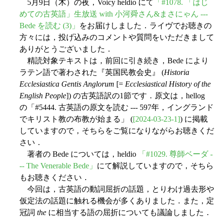
5月9日（木）の夜，Voicy heldio にて
「#1078. 「はじ
めての古英語」生放送 with 小河舜さん&まさにゃん ---
Bede を読む (3)」
をお届けしました．ライヴでお聴きの
方々には，投げ込みのコメントや質問をいただきまして
ありがとうございました．
精読対象テキストは，前回に引き続き，Bede により
ラテン語で著わされた『英国民教会史』 (
Historia
Ecclesiastica Gentis Anglorum
[=
Ecclesiastical History of the
English People
]) の古英語訳の1節です．原文は，hellog
の「#5444. 古英語の原文を読む --- 597年，イングランド
でキリスト教の布教が始まる」 (
[2024-03-23-1]
) に掲載
していますので，そちらをご覧になりながらお聴きくだ
さい．
著者の Bede については，heldio
「#1029. 尊師ベーダ -
-- The Venerable Bede」
にて解説していますので，そちら
もお聴きください．
今回は，古英語の動詞屈折の話題，とりわけ過去形や
仮定法の話題に触れる機会が多くありました．また，定
冠詞
the
に相当する語の屈折についても議論しました．