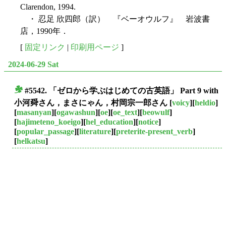
Clarendon, 1994.
・ 忍足 欣四郎（訳） 『ベーオウルフ』 岩波書
店，1990年．
[
固定リンク
|
印刷用ページ
]
2024-06-29 Sat
#5542. 「ゼロから学ぶはじめての古英語」 Part 9 with
■
小河舜さん，まさにゃん，村岡宗一郎さん
[
voicy
][
heldio
]
[
masanyan
][
ogawashun
][
oe
][
oe_text
][
beowulf
]
[
hajimeteno_koeigo
][
hel_education
][
notice
]
[
popular_passage
][
literature
][
preterite-present_verb
]
[
helkatsu
]