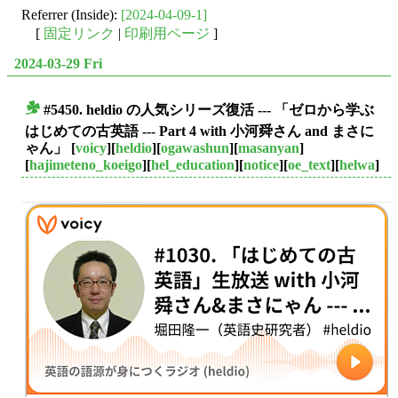
Referrer (Inside):
[2024-04-09-1]
[
固定リンク
|
印刷用ページ
]
2024-03-29 Fri
#5450. heldio の人気シリーズ復活 --- 「ゼロから学ぶ
■
はじめての古英語 --- Part 4 with 小河舜さん and まさに
ゃん」
[
voicy
][
heldio
][
ogawashun
][
masanyan
]
[
hajimeteno_koeigo
][
hel_education
][
notice
][
oe_text
][
helwa
]