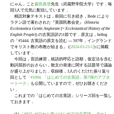
にゃん」こと
森田真登
先生（武蔵野学院大学）です．毎
回3人で元気に配信しています．
精読対象テキストは，前回に引き続き，Bede により
ラテン語で著わされた『英国民教会史』 (
Historia
Ecclesiastica Gentis Anglorum
[=
Ecclesiastical History of the
English People
]) の古英語訳の1節です．原文は，hellog
の「#5444. 古英語の原文を読む --- 597年，イングランド
でキリスト教の布教が始まる」 (
[2024-03-23-1]
) に掲載
しています．
今回は，音読練習，統語的呼応と語順，仮定法を含む
動詞屈折のおさらい，散文の発達に関する話題等で議論
が盛り上がりました．収録後，3人のくだけた振り返り
回として
「#1094. 「はじめての古英語」第7弾のアフタ
ートーク」
も公開していますので，ぜひお聴きくださ
い．
これまでの「はじめての古英語」シリーズ回を一覧し
ておきます．
(1)
「#822. ゼロから学ぶはじめての古英語 --- Part 1