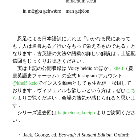
lofdǣdum sceal
in mǣgþa gehwǣre
man geþēon.
忍足による日本語訳によれば「いかなる民にあって
も，人は名誉ある／行いをもって栄えるものである」と
なります．古英語の文法や語彙の詳しい解説は，上記配
信回をじっくりお聴きください．
実は上記の公開収録は Voicy heldio のほか，
khelf
（慶
應英語史フォーラム）の公式 Instagram アカウント
@khelf_keio
でインスタ動画としても生配信・収録して
おります．ヴィジュアルも欲しいという方は，ぜひ
こち
ら
よりご覧ください．会場の熱気が感じられると思いま
す．
シリーズ過去回は
hajimeteno_koeigo
よりご訪問くださ
い．
・ Jack, George, ed.
Beowulf: A Student Edition.
Oxford: