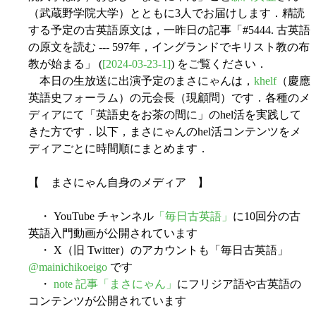
（武蔵野学院大学）とともに3人でお届けします．精読
する予定の古英語原文は，一昨日の記事「#5444. 古英語
の原文を読む --- 597年，イングランドでキリスト教の布
教が始まる」 (
[2024-03-23-1]
) をご覧ください．
本日の生放送に出演予定のまさにゃんは，
khelf
（慶應
英語史フォーラム）の元会長（現顧問）です．各種のメ
ディアにて「英語史をお茶の間に」のhel活を実践して
きた方です．以下，まさにゃんのhel活コンテンツをメ
ディアごとに時間順にまとめます．
【 まさにゃん自身のメディア 】
・ YouTube チャンネル
「毎日古英語」
に10回分の古
英語入門動画が公開されています
・ X（旧 Twitter）のアカウントも「毎日古英語」
@mainichikoeigo
です
・
note 記事「まさにゃん」
にフリジア語や古英語の
コンテンツが公開されています