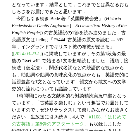
となっています．結果として，これまでとは異なるおも
しろさをお届けできたと思います．
今回も引き続き Bede 著『英国民教会史』 (
Historia
Ecclesiastica Gentis Anglorum
[=
Ecclesiastical History of the
English People
]) の古英語訳の1節を読み進めました．古
英語原文は hellog 「#5444. 古英語の原文を読む --- 597
年，イングランドでキリスト教の布教が始まる」
(
[2024-03-23-1]
) に掲載していますが，その第1段落の最
後の "Þæt wīf" で始まる1文を超精読しました．語順，接
続法（仮定法），関係代名詞などの統語的な観点から
も，助動詞や動詞の意味変化の観点からも，英語史的に
話題豊富な1文となっています．韻文から散文への文学
史的な流れについても議論しています．
1時間弱にわたる文献学的な対談精読実況中継となっ
ています．「古英語を楽しむ」という趣旨でお届けして
いますので，ぜひリラックスして楽しみながらお聴きく
ださい．生放送に引き続き，4人で
「#1108. 「はじめて
の古英語」第8弾のアフタートーク」
も収録しました．
恒例の3人の各々による古英語音読コーナーもありま