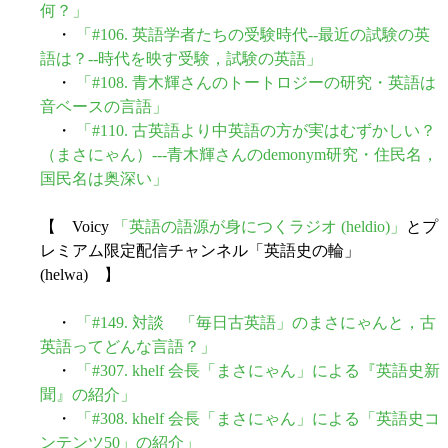
何？」
・
「#106. 英語学者たちの受験時代--最近の試験の英
語は？--時代を映す受験，試験の英語」
・
「#108. 青木輝さんのトートロジーの研究・英語は
音ベースの言語」
・
「#110. 古英語より中英語の方が実はむずかしい？
（まさにゃん）---青木輝さんのdemonym研究・住民名，
国民名は奥深い」
【 Voicy
「英語の語源が身につくラジオ (heldio)」
とプ
レミアム限定配信チャンネル「英語史の輪」
(helwa) 】
・
「#149. 対談 「毎日古英語」のまさにゃんと，古
英語ってどんな言語？」
・
「#307. khelf 会長「まさにゃん」による『英語史新
聞』の紹介」
・
「#308. khelf 会長「まさにゃん」による「英語史コ
ンテンツ50」の紹介」