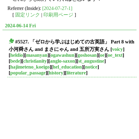
Referrer (Inside):
[2024-07-27-1]
[
固定リンク
|
印刷用ページ
]
2024-06-14 Fri
#5527. 「ゼロから学ぶはじめての古英語」 Part 8 with
■
小河舜さん and まさにゃん and 五所万実さん
[
voicy
]
[
heldio
][
masanyan
][
ogawashun
][
goshosan
][
oe
][
oe_text
]
[
bede
][
christianity
][
anglo-saxon
][
st_augustine
]
[
hajimeteno_koeigo
][
hel_education
][
notice
]
[
popular_passage
][
history
][
literature
]