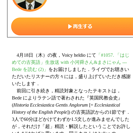
4月18日（木）の夜，Voicy heldio にて
「#1057. 「はじ
めての古英語」生放送 with 小河舜さん&まさにゃん ---
Bede を読む (2)」
をお届けしました．ライヴでお聴きい
ただいたリスナーの方々には，盛り上げていただき感謝
いたします．
前回に引き続き，精読対象となったテキストは，
Bede によりラテン語で著わされた『英国民教会史』
(
Historia Ecclesiastica Gentis Anglorum
[=
Ecclesiastical
History of the English People
]) の古英語訳からの1節です．
3人で60分ほどかけてわずか1.5文しか進みませんでした
が，それだけ「超」精読・解説したということでお許し