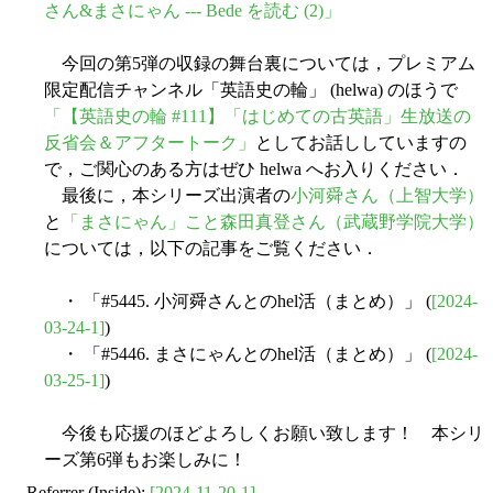
さん&まさにゃん --- Bede を読む (2)」
今回の第5弾の収録の舞台裏については，プレミアム
限定配信チャンネル「英語史の輪」 (helwa) のほうで
「【英語史の輪 #111】「はじめての古英語」生放送の
反省会＆アフタートーク」
としてお話ししていますの
で，ご関心のある方はぜひ helwa へお入りください．
最後に，本シリーズ出演者の
小河舜さん（上智大学）
と
「まさにゃん」こと森田真登さん（武蔵野学院大学）
については，以下の記事をご覧ください．
・ 「#5445. 小河舜さんとのhel活（まとめ）」 (
[2024-
03-24-1]
)
・ 「#5446. まさにゃんとのhel活（まとめ）」 (
[2024-
03-25-1]
)
今後も応援のほどよろしくお願い致します！ 本シリ
ーズ第6弾もお楽しみに！
Referrer (Inside):
[2024-11-20-1]