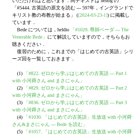
いただければと思います．同テキストは hellog の
「#5444. 古英語の原文を読む --- 597年，イングランドで
キリスト教の布教が始まる」 (
[2024-03-23-1]
) に掲載し
ています．
Bede については，heldio
「#1029. 尊師ベーダ --- The
Venerable Bede」
にて解説していますので，そちらもお
聴きください．
復習のために，これまでの「はじめての古英語」シリ
ーズ回を一覧しておきます．
(1)
「#822. ゼロから学ぶはじめての古英語 --- Part 1
with 小河舜さん and まさにゃん」
(2)
「#829. ゼロから学ぶはじめての古英語 --- Part 2
with 小河舜さん and まさにゃん」
(3)
「#836. ゼロから学ぶはじめての古英語 --- Part 3
with 小河舜さん and まさにゃん」
(4)
「#1030. 「はじめての古英語」生放送 with 小河舜
さん&まさにゃん --- Bede を読む」
(5)
「#1057. 「はじめての古英語」生放送 with 小河舜