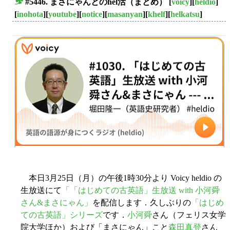
#5446. まさにゃんとのhel活（まとめ）
[
voicy
][
heldio
]
■
[
inohota
][
youtube
][
notice
][
masanyan
][
khelf
][
helkatsu
]
本日3月25日（月）の午後1時30分より Voicy heldio の
生放送にて
「「はじめての古英語」生放送 with 小河舜
さん&まさにゃん」
を配信します．久しぶりの
「はじめ
ての古英語」シリーズ
です．
小河舜
さん（フェリス女学
院大学ほか）および「まさにゃん」こと
森田真登
さん