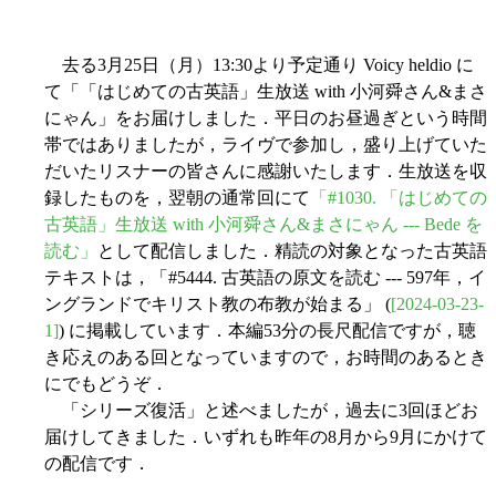
去る3月25日（月）13:30より予定通り Voicy heldio に
て「「はじめての古英語」生放送 with 小河舜さん&まさ
にゃん」をお届けしました．平日のお昼過ぎという時間
帯ではありましたが，ライヴで参加し，盛り上げていた
だいたリスナーの皆さんに感謝いたします．生放送を収
録したものを，翌朝の通常回にて
「#1030. 「はじめての
古英語」生放送 with 小河舜さん&まさにゃん --- Bede を
読む」
として配信しました．精読の対象となった古英語
テキストは，「#5444. 古英語の原文を読む --- 597年，イ
ングランドでキリスト教の布教が始まる」 (
[2024-03-23-
1]
) に掲載しています．本編53分の長尺配信ですが，聴
き応えのある回となっていますので，お時間のあるとき
にでもどうぞ．
「シリーズ復活」と述べましたが，過去に3回ほどお
届けしてきました．いずれも昨年の8月から9月にかけて
の配信です．