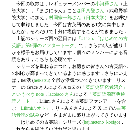
今回の収録は，レギュラーメンバーの
小河舜さん
（上
智大学），「まさにゃん」こと
森田真登さん
（武蔵野学
院大学）に加え，
村岡宗一郎さん（日本大学）
をお呼び
して収録しました．今回は古英語のある1文に集中しま
したが，それだけで十分に堪能することができました．
上記のシリーズ回の翌日には
「#1125. 「はじめての古
英語」第9弾のアフタートーク」
で，さらに4人が盛り上
がる様子をお届けしています．個々のメンバーによる音
読もあり，こちらも必聴です．
シリーズを重ねるにつれ，お聴きの皆さんの古英語へ
の関心が高まってきているように感じます．さらにいえ
ば，hel活 (
helkatsu
) 全般が活気づいてきています．リス
ナーの Grace さんによる A to Z の
「英語史研究者紹介」
というべき note
，
lacolaco さん
による
「英語語源辞典通
読ノート」
，Lilimi さんによる古英語ファンアートを含
む
「Lilimiのオト」
，り～みんさんによる X 上での
古英
語音読の試み
など，さまざまに盛り上がってきています
「はじめての古英語」シリーズ (
hajimeteno_koeigo
)，
これからも続けていければと思います．