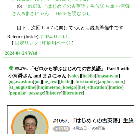
(6)
「#1078. 「はじめての古英語」生放送 with 小河舜
さん&まさにゃん --- Bede を読む (3)」
目下，次回 Part 7 に向けて3人とも鋭意準備中です．
Referrer (Inside):
[2024-11-20-1]
[
固定リンク
|
印刷用ページ
]
2024-04-24 Wed
#5476. 「ゼロから学ぶはじめての古英語」 Part 5 with
■
小河舜さん and まさにゃん
[
voicy
][
heldio
][
masanyan
]
[
ogawashun
][
oe
][
oe_text
][
bede
][
christianity
][
anglo-saxon
]
[
st_augustine
][
hajimeteno_koeigo
][
hel_education
][
notice
]
[
popular_passage
][
history
][
literature
]