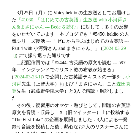
3月25日（月）に Voicy heldio の生放送としてお届けし
た
「#1030. 「はじめての古英語」生放送 with 小河舜さ
ん&まさにゃん --- Bede を読む」
に対して，多くの反響
をいただいています．本ブログでも「#5450. heldio の人
気シリーズ復活 --- 「ゼロから学ぶはじめての古英語 ---
Part 4 with 小河舜さん and まさにゃん」」 (
[2024-03-29-
1]
) にて振り返った通りです．
上記配信回では「#5444. 古英語の原文を読む --- 597
年，イングランドでキリスト教の布教が始まる」
(
[2024-03-23-1]
) で公開した古英語テキストの一部を，
小
河舜
先生（上智大学）および「まさにゃん」こと
森田真
登
先生（武蔵野学院大学）と3人で精読・解説しまし
た．
その後，復習用のオマケ・遊びとして，問題の古英語
原文を音読・収録し，X（旧ツイッター）上に投稿する
"The First Take" の企画を展開しました．3人による一発
録り音読を投稿した後，熱心なお2人のリスナーさんに