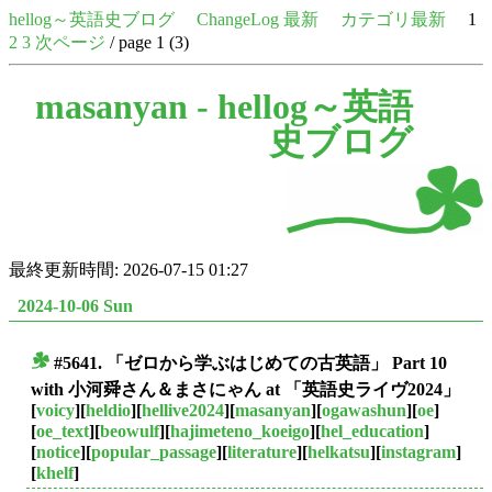
hellog～英語史ブログ
ChangeLog 最新
カテゴリ最新
1
2
3
次ページ
/ page 1 (3)
masanyan -
hellog～英語
史ブログ
最終更新時間: 2026-07-15 01:27
2024-10-06 Sun
#5641. 「ゼロから学ぶはじめての古英語」 Part 10
■
with 小河舜さん＆まさにゃん at 「英語史ライヴ2024」
[
voicy
][
heldio
][
hellive2024
][
masanyan
][
ogawashun
][
oe
]
[
oe_text
][
beowulf
][
hajimeteno_koeigo
][
hel_education
]
[
notice
][
popular_passage
][
literature
][
helkatsu
][
instagram
]
[
khelf
]