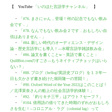
【 YouTube
「いのほた言語学チャンネル」
】
・
「#76. まさにゃん，登場！何の記念でもない飲み
会です．」
・
「#78. なんでもない飲み会２です．おもしろい自
信はありません．」
・
「#84. 新しい時代のオーディエンス・デザイン
論・歴史言語学にも導入！---水曜言語学雑談飲み会」
・
「#86. 論文を書くことw・英語で書くこと：
QuillBot.comのすごさ---もうネイティブチェックはいら
ない？」
・
「#88. ブログ（hellog?英語史ブログ）を１３年一
日も欠かさず書き続けた堀田隆一の苦闘！」
・
「#90. Oxford Word of the Year 2022はこのことば！
／北澤茉奈さんの船上の社会言語学的体験！」
・
「#92. 「釣りキチ三平」はアウト？セーフ？」
・
「#104. 借用語の借りてきた時期のずれがおもしろ
さを生む！--コロニアル・ラグ（colonial lag）って