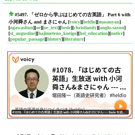
#5497. 「ゼロから学ぶはじめての古英語」 Part 6 with
■
小河舜さん and まさにゃん
[
voicy
][
heldio
][
masanyan
]
[
ogawashun
][
oe
][
oe_text
][
bede
][
christianity
][
anglo-saxon
]
[
st_augustine
][
hajimeteno_koeigo
][
hel_education
][
notice
]
[
popular_passage
][
history
][
literature
]