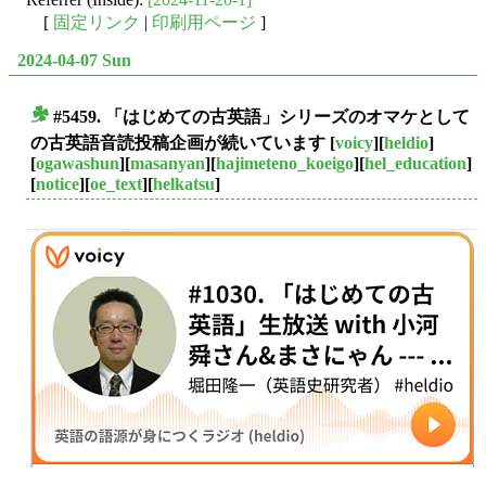
[
固定リンク
|
印刷用ページ
]
2024-04-07 Sun
#5459. 「はじめての古英語」シリーズのオマケとして
■
の古英語音読投稿企画が続いています
[
voicy
][
heldio
]
[
ogawashun
][
masanyan
][
hajimeteno_koeigo
][
hel_education
]
[
notice
][
oe_text
][
helkatsu
]