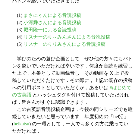
バトンを継いでいただきました．
(1)
まさにゃんによる音読投稿
(2)
小河舜さんによる音読投稿
(3)
堀田隆一による音読投稿
(4)
リスナーのり～みんさんによる音読投稿
(5)
リスナーのりりみさんによる音読投稿
学びのための遊び企画として，ぜひ他の方々にもバト
ンを継いでいただければ幸いです．何度か音読を練習し
た上で，本番として動画録音し，その動画を X 上で投
稿していただくだけです．その際に，上記の既存の投稿
への引用ポストとしていただくか，あるいは
#はじめて
の古英語
とハッシュタグを付けて投稿していただけれ
ば，皆さんがすぐに認識できます．
この古英語音読投稿企画は，今後の同シリーズでも継
続していきたいと思っています．年度初めの「hel活」
(
helkatsu
) の一環として，一人でも多くの方に乗ってい
ただければ．