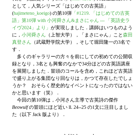
として，人気シリーズ「はじめての古英語」
(
hajimeteno_koeigo
) の第10弾
「#1219. 「はじめての古英
語」第10弾 with 小河舜さん&まさにゃん --- 「英語史ラ
イヴ2024」より」
が実現しました．講師はいつものよう
に，
小河舜さん
（上智大学），「まさにゃん」こと
森田
真登さん
（武蔵野学院大学），そして堀田隆一の3名で
す．
多くのギャラリーの方々を前にしての初めての公開収
録となり，3名とも興奮のなかで34分ほどの古英語講座
を展開しました．冒頭のコールを含め，これほど古英語
で盛り上がる集団なり回なりは，かつて存在したでしょ
うか？ おそらく歴史的なイベントになったのではない
かと思います（笑）．
今回の第10弾は，小河さん主導で古英詩の傑作
Beowulf
の冒頭にほど近い ll. 24--25 の1文に注目しまし
た（以下 Jack 版より）．