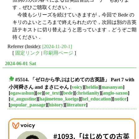
す．ぜひご聴取ください．
今後もシリーズを続けていきますが，今回で Bede の
キリのよいところまで終えられたので，次回は別の古英
語テキストに切り替えようと思っています．どうぞご期
待ください．
Referrer (Inside):
[2024-11-20-1]
[
固定リンク
|
印刷用ページ
]
2024-06-01 Sat
#5514. 「ゼロから学ぶはじめての古英語」 Part 7 with
■
小河舜さん and まさにゃん
[
voicy
][
heldio
][
masanyan
]
[
ogawashun
][
oe
][
oe_text
][
bede
][
christianity
][
anglo-saxon
]
[
st_augustine
][
hajimeteno_koeigo
][
hel_education
][
notice
]
[
popular_passage
][
history
][
literature
]