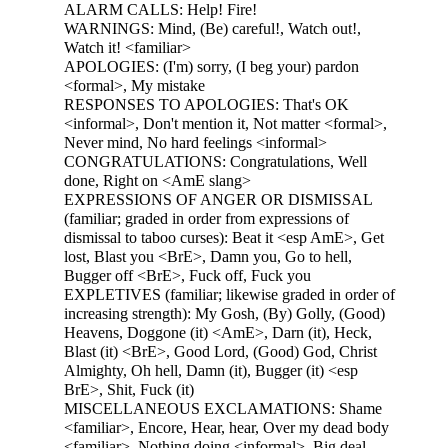
ALARM CALLS: Help! Fire!
WARNINGS: Mind, (Be) careful!, Watch out!,
Watch it! <familiar>
APOLOGIES: (I'm) sorry, (I beg your) pardon
<formal>, My mistake
RESPONSES TO APOLOGIES: That's OK
<informal>, Don't mention it, Not matter <formal>,
Never mind, No hard feelings <informal>
CONGRATULATIONS: Congratulations, Well
done, Right on <AmE slang>
EXPRESSIONS OF ANGER OR DISMISSAL
(familiar; graded in order from expressions of
dismissal to taboo curses): Beat it <esp AmE>, Get
lost, Blast you <BrE>, Damn you, Go to hell,
Bugger off <BrE>, Fuck off, Fuck you
EXPLETIVES (familiar; likewise graded in order of
increasing strength): My Gosh, (By) Golly, (Good)
Heavens, Doggone (it) <AmE>, Darn (it), Heck,
Blast (it) <BrE>, Good Lord, (Good) God, Christ
Almighty, Oh hell, Damn (it), Bugger (it) <esp
BrE>, Shit, Fuck (it)
MISCELLANEOUS EXCLAMATIONS: Shame
<familiar>, Encore, Hear, hear, Over my dead body
<familiar>, Nothing doing <informal>, Big deal