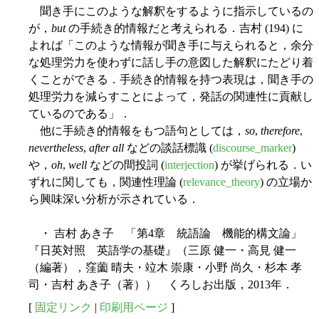
聞き手にこのような解釈をするように指示しているの
が，
but
の手続き的情報だと考えられる．吉村 (194) に
よれば「このような情報が聞き手に与えられると，余分
な処理労力を使わずに話し手の意図した解釈にたどり着
くことができる．手続き的情報を持つ表現は，聞き手の
処理労力を減らすことによって，発話の関連性に貢献し
ているのである」．
他に手続き的情報をもつ語句としては，
so
,
therefore
,
nevertheless
,
after all
などの談話標識 (
discourse_marker
)
や，
oh
,
well
などの間投詞 (
interjection
) が挙げられる．い
ずれに関しても，関連性理論 (
relevance_theory
) の立場か
ら興味深い分析が示されている．
・ 吉村 あき子 「第4章 統語論 機能的構文論」
『日英対照 英語学の基礎』（三原 健一・高見 健一
（編著），窪薗 晴夫・竝木 崇康・小野 尚久・杉本 孝
司・吉村 あき子（著）） くろしお出版，2013年．
[
固定リンク
|
印刷用ページ
]