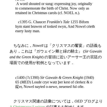
A word shouted or sung: expressing joy, originally
to commemorate the birth of Christ. Now only as
retained in Christmas carols (cf. NOEL
n.
).
c
1395 G. Chaucer
Franklin's Tale
1255 Biforn
hym stant brawen of tosked swyn, And Nowel crieth
euery lusty man.
ちなみに，
Nowell
は「クリスマスの饗宴」の語義も
あり，これは『ガウェイン卿と緑の騎士』 (
Sir Gawain
and the Green Knight
) の冒頭に近いアーサー王の宮廷の
場面での使用が初例となっています．
c
1400 (
?c
1390)
Sir Gawain & Green Knight
(1940)
65 (
MED
) Loude crye watz þer kest of clerkez & o
綻er, Nowel nayted o-newe, neuened ful ofte.
クリスマス関連の語彙については，
OED
ブログより
A Christmassy Lexicon
の記事をお勧めします．