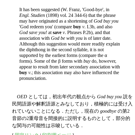
It has been suggested (W. Franz, 'Good-bye', in
Engl. Studien
(1898) vol. 24 344-6) that the phrase
may have originated as a shortening of
God buy you
'God redeem you' (compare
buy
v
. I.3b, and also
God save you!
at
save
v
. Phrases P.2b), and that
association with
God be with you
is of later date.
Although this suggestion would more readily explain
the diphthong in the second syllable, it is not
supported by the earliest forms (compare the α
forms). Some of the β forms with
buy
do, however,
appear to result from later secondary association with
buy
v
.; this association may also have influenced the
pronunciation.
OED
としては，初出年代の観点から
God buy you
説を
民間語源や解釈語源とみなしており，積極的には受け入
れていないことになる．ただし，現在の
goodbye
の第2
音節の2重母音を間接的に説明するものとして，部分的
な関与の可能性は示唆している．