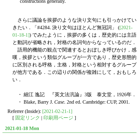
constructions generally.
さらに議論を挨拶のような決り文句にも引っかけてい
きたい．「#4284. 決り文句はほとんど無冠詞」 (
[2021-
01-18-1]
) でみたように，挨拶の多くは，歴史的には主語
と動詞が省略され，対格の名詞句からなっているのだ．
語用的機能の観点で関連するとおぼしき呼びかけ，感
嘆，挨拶という類似グループが一方であり，歴史形態的
に区別される呼格，主格，対格という相対するグループ
が他方である．この辺りの関係が複雑にして，おもしろ
い．
・ 細江 逸記 『英文法汎論』3版 泰文堂，1926年．
・ Blake, Barry J.
Case.
2nd ed. Cambridge: CUP, 2001.
Referrer (Inside):
[2021-02-21-1]
[
固定リンク
|
印刷用ページ
]
2021-01-18 Mon