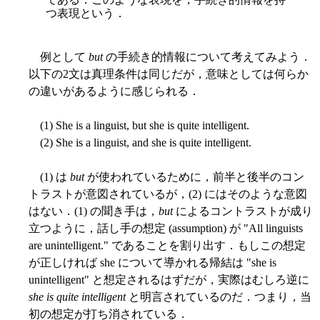
つ表現という．
例として
but
の手続き的情報について考えてみよう．
以下の2文は真理条件は同じだが，意味としては何らか
の違いがあるように感じられる．
(1) She is a linguist, but she is quite intelligent.
(2) She is a linguist, and she is quite intelligent.
(1) は
but
が使われているために，前半と後半のコン
トラストが意図されているが，(2) にはそのような意図
はない．(1) の聞き手は，
but
によるコントラストが成り
立つように，話し手の想定 (assumption) が "All linguists
are unintelligent." であることを割り出す．もしこの想定
が正しければ she について導かれる帰結は "she is
unintelligent" と想定されるはずだが，実際はむしろ逆に
she is quite intelligent
と明言されているのだ．つまり，当
初の想定が打ち消されている．