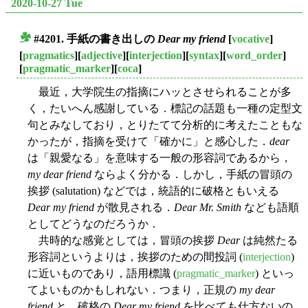
2020-10-27 Tue
#4201. 手紙の書き出しの
Dear my friend
[
vocative
]
■
[
pragmatics
][
adjective
][
interjection
][
syntax
][
word_order
]
[
pragmatic_marker
][
coca
]
最近，大学院生の指摘にハッとさせられることが多
く，たいへん感謝している．標記の話題も一種の定型文
句とみなしており，とりたてて分析的に考えたこともな
かったが，指摘を受けて「確かに」と感心した．
dear
は「親愛なる」を意味する一般の形容詞であるから，
my dear friend
ならよく分かる．しかし，手紙の冒頭の
挨拶 (salutation) などでは，統語的に破格ともいえる
Dear my friend
が散見される．
Dear Mr. Smith
なども語順
としてどうなのだろうか．
共時的な感覚としては，冒頭の挨拶
Dear
は純然たる
形容詞というよりは，挨拶のための間投詞 (
interjection
)
に近いものであり，語用標識 (
pragmatic_marker
) といっ
てよいものかもしれない．つまり，正規の
my dear
friend
と，破格の
Dear my friend
を比べても仕方ないの