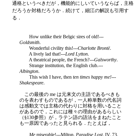
通格というべきだが，機能的にしいていうならば，主格
だろうか対格だろうか．続けて，細江の解説も引用す
る．
How unlike their Belgic sires of old!---
Goldsmith
.
Wonderful civility this!---
Charlotte Brontë
.
A lively lad that!---
Lord Lytton
.
A theatrical people, the French?---
Galsworthy
.
Strange institution, the English club.---
Albington
.
This wish I have, then
ten times happy me!
---
Shakespeare
.
この最後の me は元来文の主語であるべきも
のを表わすものであるが，一人称単数の代名詞
は感動文では主格の代わりに対格を用いること
があるので，これには種々の理由があるらしい
（§130参照）が，ラテン語の語法をまねたこと
も一原因であったと見られる．たとえば，
Me
miserable!---Milton,
Paradise Lost
, IV. 73.