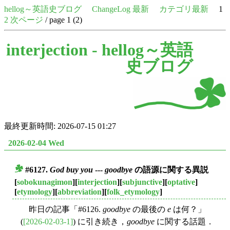
hellog～英語史ブログ
ChangeLog 最新
カテゴリ最新
1
2
次ページ
/ page 1 (2)
interjection -
hellog～英語
史ブログ
最終更新時間: 2026-07-15 01:27
2026-02-04 Wed
#6127.
God buy you
---
goodbye
の語源に関する異説
■
[
sobokunagimon
][
interjection
][
subjunctive
][
optative
]
[
etymology
][
abbreviation
][
folk_etymology
]
昨日の記事「#6126.
goodbye
の最後の
e
は何？」
(
[2026-02-03-1]
) に引き続き，
goodbye
に関する話題．