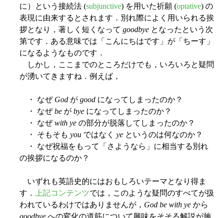
に）という接続法 (
subjunctive
) を用いた祈願 (
optative
) の
表現に由来するとされます．別れ際によく用いられる挨
拶となり，著しく短くなって
goodbye
となったという次
第です．ある意味では「こんにちはです」が「ちーす」
になるようなものです．
しかし，ここまでのところだけでも，いろいろと疑問
が湧いてきますね．例えば，
・ なぜ
God
が
good
になってしまったのか？
・ なぜ
be
が
bye
になってしまったのか？
・ なぜ
with ye
の部分が脱落してしまったのか？
・ そもそも
you
ではなく
ye
というのは何なのか？
・ なぜ祝福をもって「さようなら」に相当する別れ
の挨拶になるのか？
いずれも英語史的にはおもしろいテーマとなり得ま
す．
上記コンテンツ
では，このような疑問のすべてが扱
われているわけではありませんが，
God be with ye
から
goodbye
への変化の道筋について興味をそそる解説が施