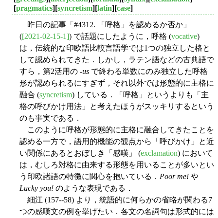
[
pragmatics
][
syncretism
][
latin
][
case
]
昨日の記事「#4312. 「呼格」を認めるか否か」
(
[2021-02-15-1]
) で話題にしたように，呼格 (
vocative
)
は，伝統的な印欧語比較言語学では1つの独立した格と
して認められてきた．しかし，ラテン語などの古典語で
すら，第2活用の -
us
で終わる単数にのみ独立した呼格
形が認められるにすぎず，それ以外では形態的に主格に
融合 (
syncretism
) している．「呼格」というよりも「主
格の呼びかけ用法」と考えたほうがスッキリするという
のも事実である．
このように呼格が形態的に主格に融合してきたことを
認める一方で，語用的機能の観点から「呼びかけ」と近
い関係にあるとおぼしき「感嘆」 (
exclamation
) において
は，むしろ対格に由来する形態を用いることが多いとい
う印欧諸語の特徴に関心を抱いている．
Poor me!
や
Lucky you!
のような表現である．
細江 (157--58) より，統語的に何らかの省略が関わる7
つの感嘆文の例を挙げたい．各文の名詞句は形式的には