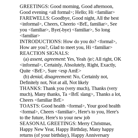
GREETINGS: Good morning, Good afternoon,
Good evening <all formal>; Hello; Hi <familiar>
FAREWELLS: Goodbye, Good night, All the best
<informal>, Cheers, Cheerio <BrE, familiar>, See
you <familiar>, Bye(-bye) <familiar>, So long
<familiar>
INTRODUCTIONS: How do you do? <formal>,
How are you?, Glad to meet you, Hi <familiar>
REACTION SIGNALS:
(a)
assent
,
agreement
: Yes, Yeah /je/; All right, OK
<informal>, Certainly, Absolutely, Right, Exactly,
Quite <BrE>, Sure <esp AmE>
(b)
denial
,
disagreement
: No, Certainly not,
Definitely not, Not at all, Not likely
THANKS: Thank you (very much), Thanks (very
much), Many thanks, Ta <BrE slang>, Thanks a lot,
Cheers <familiar BrE>
TOASTS: Good health <formal>, Your good health
<formal>, Cheers <familiar>, Here's to you, Here's
to the future, Here's to your new job
SEASONAL GREETINGS: Merry Christmas,
Happy New Year, Happy Birthday, Many happy
returns (of your birthday), Happy Anniversary