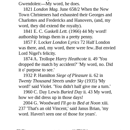
Gwendolen:---My word, he does.
1821
London Mag.
June 658/2 When the New
Town Christeners had exhausted their Georges and
Charlottes and Fredericks and Hanovers, (and, my
word, they did extend the royalty).
1841 E. C. Gaskell
Lett.
(1966) 44 My word!
authorship brings them in a pretty penny.
1857 F. Locker
London Lyrics
72 Half London
was there, and, my word, there were few..But envied
Lord Nigel's felicity.
1874 A. Trollope
Harry Heathcote
ii. 49 'You
dropped the match by accident?' 'My word, no. Did
it o' purpose to see.'
1932 P. Hamilton
Siege of Pleasure
ii. 62 in
Twenty Thousand Streets under Sky
(1935) 'My
word!' said Violet. 'You didn't half give me a turn.'
1960 C. Day Lewis
Buried Day
ii. 43 My word,
how we did dress up in those days!
2004 G. Woodward
I'll go to Bed at Noon
xiii.
237 'That's an old Vincent,' said Janus Brian, 'my
word. Haven't seen one of those for years'.