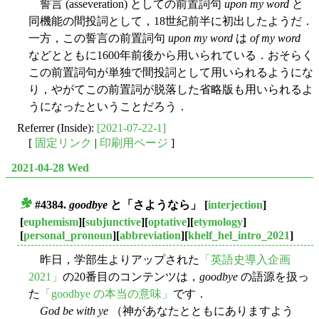
誓言 (asseveration) としての前置詞句
upon my word
と
同機能の間投詞として，18世紀前半に初出したようだ．
一方，この誓言の前置詞句
upon my word
は
of my word
などとともに1600年前後から用いられている．おそらく
この前置詞句が単独で間投詞として用いられるようにな
り，やがてこの前置詞が脱落した省略版も用いられるよ
うになったということだろう．
Referrer (Inside):
[2021-07-22-1]
[
固定リンク
|
印刷用ページ
]
2021-04-28 Wed
#4384.
goodbye
と「さようなら」
[
interjection
]
■
[
euphemism
][
subjunctive
][
optative
][
etymology
]
[
personal_pronoun
][
abbreviation
][
khelf_hel_intro_2021
]
昨日，学部生よりアップされた
「英語史導入企画
2021」
の20番目のコンテンツは，
goodbye
の語源を扱っ
た
「goodbye の本当の意味」
です．
God be with ye
（神があなたとともにありますよう