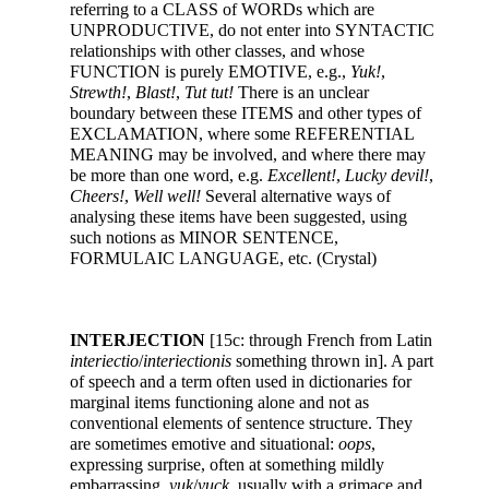
referring to a CLASS of WORDs which are
UNPRODUCTIVE, do not enter into SYNTACTIC
relationships with other classes, and whose
FUNCTION is purely EMOTIVE, e.g.,
Yuk!
,
Strewth!
,
Blast!
,
Tut tut!
There is an unclear
boundary between these ITEMS and other types of
EXCLAMATION, where some REFERENTIAL
MEANING may be involved, and where there may
be more than one word, e.g.
Excellent!
,
Lucky devil!
,
Cheers!
,
Well well!
Several alternative ways of
analysing these items have been suggested, using
such notions as MINOR SENTENCE,
FORMULAIC LANGUAGE, etc. (Crystal)
INTERJECTION
[15c: through French from Latin
interiectio
/
interiectionis
something thrown in]. A part
of speech and a term often used in dictionaries for
marginal items functioning alone and not as
conventional elements of sentence structure. They
are sometimes emotive and situational:
oops
,
expressing surprise, often at something mildly
embarrassing,
yuk
/
yuck
, usually with a grimace and