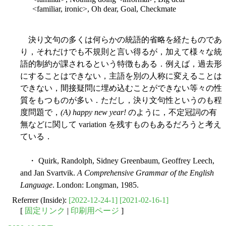
<familiar, ironic>, Oh dear, Goal, Checkmate
決り文句の多くは何らかの統語的省略を経たものであ
り，それだけでも不規則と言い得るが，加えて様々な統
語的制約が課されるという特徴もある．例えば，過去形
にすることはできない，主語を別の人称に変えることは
できない，間接疑問に埋め込むことができない等々の性
質をもつものが多い．ただし，決り文句性というのも程
度問題で，
(A) happy new year!
のように，不定冠詞の有
無などに関して variation を残すものもあるだろうと考え
ている．
・ Quirk, Randolph, Sidney Greenbaum, Geoffrey Leech,
and Jan Svartvik.
A Comprehensive Grammar of the English
Language
. London: Longman, 1985.
Referrer (Inside):
[2022-12-24-1]
[2021-02-16-1]
[
固定リンク
|
印刷用ページ
]