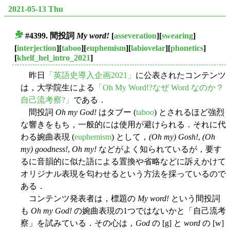
2021-05-13 Thu
#4399. 間投詞
My word!
[
asseveration
][
swearing
]
■
[
interjection
][
taboo
][
euphemism
][
labiovelar
][
phonetics
]
[
khelf_hel_intro_2021
]
昨日
「英語史導入企画2021」
に公表されたコンテンツ
は，大学院生による
「Oh My Word!?なぜ Word なのか？
自己流考察?」
である．
間投詞
Oh my God!
はタブー (
taboo
) とされるほど強烈
な響きをもち，一般的には使用が避けられる．それに代
わる婉曲表現 (
euphemism
) として，
(Oh my) Gosh!
,
(Oh
my) goodness!
,
Oh my!
などがよく知られているが，要す
るに音韻的に似た語による置換や省略などに訴えかけて
オリジナル表現を匂わせるという方法を採っているので
ある．
コンテンツ発表者は，標題の
My word!
という間投詞
も
Oh my God!
の婉曲表現の1つではないかと「自己流考
察」を試みている．その心は，
God
の [g] と
word
の [w]