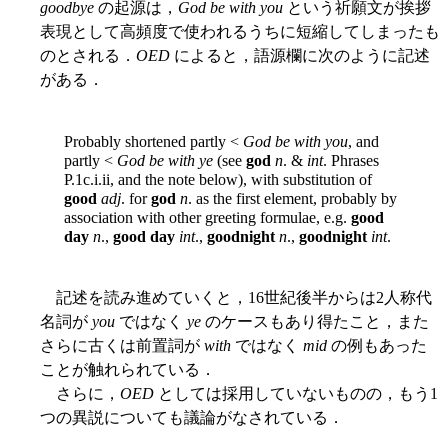
goodbye
の起源は，
God be with you
という祈願文が挨拶
表現として高頻度で使われるうちに短縮してしまったも
のとされる．
OED
によると，語源欄に次のように記述
がある．
Probably shortened partly <
God be with you
, and
partly <
God be with ye
(see
god
n
. &
int
. Phrases
P.1c.i.ii, and the note below), with substitution of
good
adj
. for
god
n
. as the first element, probably by
association with other greeting formulae, e.g.
good
day
n
.,
good day
int
.,
goodnight
n
.,
goodnight
int
.
記述を読み進めていくと，16世紀後半からは2人称代
名詞が
you
ではなく
ye
のケースもあり得たこと，また
さらに古くは前置詞が
with
ではなく
mid
の例もあった
ことが触れられている．
さらに，
OED
としては採用していないものの，もう1
つの異説についても議論がなされている．