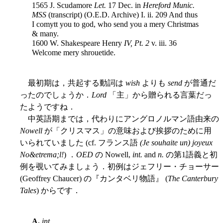
1565 J. Scudamore
Let.
17 Dec. in
Hereford Munic.
MSS
(transcript) (O.E.D. Archive) I. ii. 209 And thus
I comytt you to god, who send you a mery Christmas
& many.
1600 W. Shakespeare Henry
IV, Pt. 2
v. iii. 36
Welcome mery shrouetide.
最初期は，共起する動詞は
wish
よりも
send
が普通だ
ったのでしょうか．
Lord
「主」から贈られる言葉だっ
たようですね．
中英語期までは，代わりにアングロノルマン語由来の
Nowell
が「クリスマス」の意味および挨拶のために用
いられていました (cf. フランス語
(Je souhaite un) joyeux
No&etrema;l!
) ．
OED
の Nowell,
int.
and
n.
の第1語義と初
例を覗いてみましょう．初例はジェフリー・チョーサー
(Geoffrey Chaucer) の『カンタベリ物語』 (
The Canterbury
Tales
) からです．
A.
int.