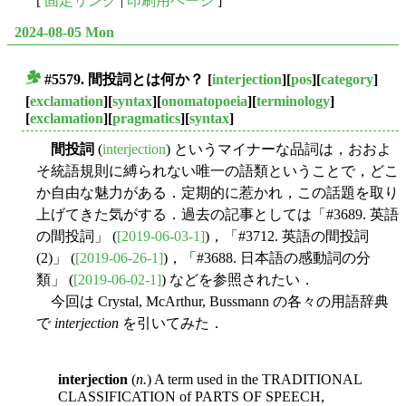
[
固定リンク
|
印刷用ページ
]
2024-08-05 Mon
#5579.
間投詞
とは何か？
[
interjection
][
pos
][
category
]
■
[
exclamation
][
syntax
][
onomatopoeia
][
terminology
]
[
exclamation
][
pragmatics
][
syntax
]
間投詞
(
interjection
) というマイナーな品詞は，おおよ
そ統語規則に縛られない唯一の語類ということで，どこ
か自由な魅力がある．定期的に惹かれ，この話題を取り
上げてきた気がする．過去の記事としては「#3689. 英語
の間投詞」 (
[2019-06-03-1]
)，「#3712. 英語の間投詞
(2)」 (
[2019-06-26-1]
)，「#3688. 日本語の感動詞の分
類」 (
[2019-06-02-1]
) などを参照されたい．
今回は Crystal, McArthur, Bussmann の各々の用語辞典
で
interjection
を引いてみた．
interjection
(
n.
) A term used in the TRADITIONAL
CLASSIFICATION of PARTS OF SPEECH,