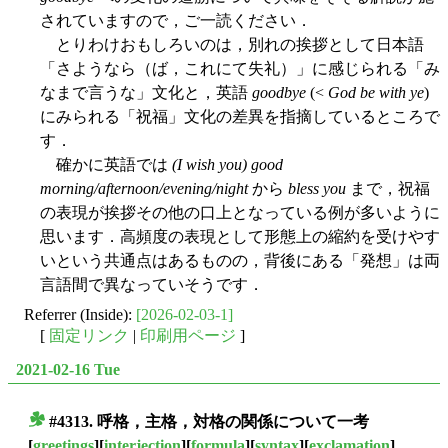
されていますので，ご一読ください．
とりわけおもしろいのは，別れの挨拶として日本語
「さようなら（ば，これにて失礼）」に感じられる「み
なまで言うな」文化と，英語
goodbye
(<
God be with ye
)
にみられる「祝福」文化の差異を指摘しているところで
す．
確かに英語では
(I wish you) good
morning/afternoon/evening/night
から
bless you
まで，祝福
の表現が挨拶その他の口上となっている例が多いように
思います．高頻度の表現として形態上の縮約を受けやす
いという共通点はあるものの，背後にある「発想」は両
言語間で異なっていそうです．
Referrer (Inside):
[2026-02-03-1]
[
固定リンク
|
印刷用ページ
]
2021-02-16 Tue
#4313. 呼格，主格，対格の関係について一考
■
[
greetings
][
interjection
][
formula
][
syntax
][
exclamation
]