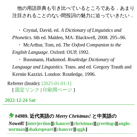
他の用語辞典も引き比べているところである．あまり
注目されることのない間投詞の魅力に迫っていきたい．
・ Crystal, David, ed.
A Dictionary of Linguistics and
Phonetics.
6th ed. Malden, MA: Blackwell, 2008. 295--96.
・ McArthur, Tom, ed.
The Oxford Companion to the
English Language
. Oxford: OUP, 1992.
・ Bussmann, Hadumod.
Routledge Dictionary of
Language and Linguistics
. Trans. and ed. Gregory Trauth and
Kerstin Kazzizi. London: Routledge, 1996.
Referrer (Inside):
[2025-01-01-1]
[
固定リンク
|
印刷用ページ
]
2022-12-24 Sat
#4989. 近代英語の
Merry Christmas!
と中英語の
■
Nowell!
[
interjection
][
chaucer
][
christmas
][
greetings
][
anglo-
norman
][
shakespeare
][
chaucer
][
sggk
]