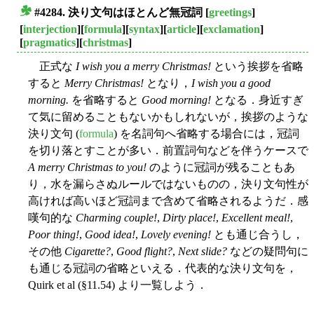
#4284. 決り文句はほとんど無冠詞
[
greetings
]
■
[
interjection
][
formula
][
syntax
][
article
][
exclamation
]
[
pragmatics
][
christmas
]
正式な
I wish you a merry Christmas!
という挨拶を省略
すると
Merry Christmas!
となり，
I wish you a good
morning.
を省略すると
Good morning!
となる．身近すぎ
て気に留めることもないかもしれないが，挨拶のような
決り文句 (
formula
) を名詞句へ省略する場合には，冠詞
を切り落とすことが多い．前置詞句などを伴うケースで
A merry Christmas to you!
のように冠詞が残ることもあ
り，水を漏らさぬルールではないものの，決り文句性が
高ければ高いほど冠詞まで含めて省略されるようだ．感
嘆句的な
Charming couple!
,
Dirty place!
,
Excellent meal!
,
Poor thing!
,
Good idea!
,
Lovely evening!
とも通じ合うし，
その他
Cigarette?
,
Good flight?
,
Next slide?
などの疑問句に
も通じる冠詞の省略といえる．代表的な決り文句を，
Quirk et al (§11.54) より一覧しよう．