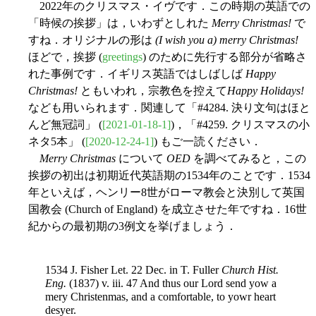
2022年のクリスマス・イヴです．この時期の英語での
「時候の挨拶」は，いわずとしれた
Merry Christmas!
で
すね．オリジナルの形は
(I wish you a) merry Christmas!
ほどで，挨拶 (
greetings
) のために先行する部分が省略さ
れた事例です．イギリス英語ではしばしば
Happy
Christmas!
ともいわれ，宗教色を控えて
Happy Holidays!
なども用いられます．関連して「#4284. 決り文句はほと
んど無冠詞」 (
[2021-01-18-1]
)，「#4259. クリスマスの小
ネタ5本」 (
[2020-12-24-1]
) もご一読ください．
Merry Christmas
について
OED
を調べてみると，この
挨拶の初出は初期近代英語期の1534年のことです．1534
年といえば，ヘンリー8世がローマ教会と決別して英国
国教会 (Church of England) を成立させた年ですね．16世
紀からの最初期の3例文を挙げましょう．
1534 J. Fisher Let. 22 Dec. in T. Fuller
Church Hist.
Eng.
(1837) v. iii. 47 And thus our Lord send yow a
mery Christenmas, and a comfortable, to yowr heart
desyer.