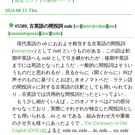
[
固定リンク
|
印刷用ページ
]
2024-08-15 Thu
#5589. 古英語の間投詞
eala
[
oe
][
interjection
][
me
]
■
[
onomatopoeia
][
doe
][
latin
]
現代英語の
oh
におおよそ相当する古英語の間投詞
(
interjection
) として
ēalā
というものがある．この語は初
期中英語へも
ealā
として引き継がれたが，後期中英語
までには死語となったようだ．一般的に間投詞はそうい
うものだと思われるが，見るからに（聞くからに）叫び
声そのものに基づくとおぼしきオノマトペだ．ラテン語
の間投詞
o
に対する古英語の注釈としても用いられてお
り，古英語では汎用的な間投詞だったといってよい．
もう少し細かくいえば，このオノマトペは2つの部分
からなっており，実際にそれぞれが独立した間投詞とし
ても用いられる．
ēa
と
lā
である．組み合わせ方や重複
のさせ方も様々にあったようで，
The Dictionary of Old
English (DOE)
によると
eala ea
,
eala ... la
,
eala ... ea
,
eala