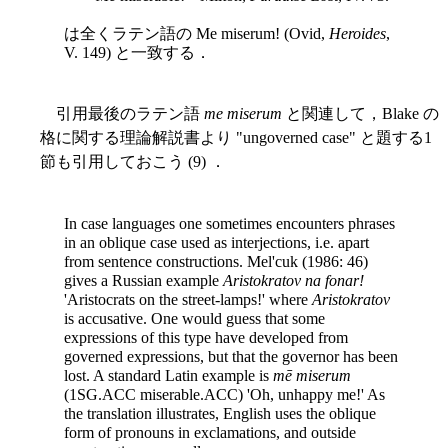
は全くラテン語の Me miserum! (Ovid,
Heroides
,
V. 149) と一致する．
引用最後のラテン語
me miserum
と関連して，Blake の
格に関する理論解説書より "ungoverned case" と題する1
節も引用しておこう (9) ．
In case languages one sometimes encounters phrases
in an oblique case used as interjections, i.e. apart
from sentence constructions. Mel'cuk (1986: 46)
gives a Russian example
Aristokratov na fonar!
'Aristocrats on the street-lamps!' where
Aristokratov
is accusative. One would guess that some
expressions of this type have developed from
governed expressions, but that the governor has been
lost. A standard Latin example is
mē miserum
(1SG.ACC miserable.ACC) 'Oh, unhappy me!' As
the translation illustrates, English uses the oblique
form of pronouns in exclamations, and outside