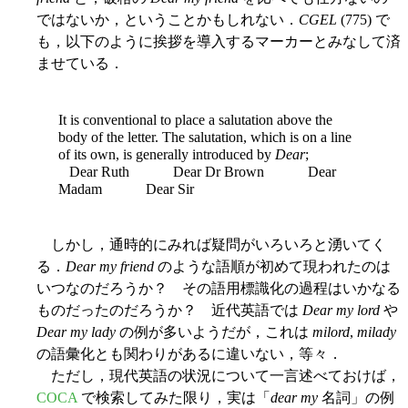
ではないか，ということかもしれない．
CGEL
(775) で
も，以下のように挨拶を導入するマーカーとみなして済
ませている．
It is conventional to place a salutation above the
body of the letter. The salutation, which is on a line
of its own, is generally introduced by
Dear
;
Dear Ruth Dear Dr Brown Dear
Madam Dear Sir
しかし，通時的にみれば疑問がいろいろと湧いてく
る．
Dear my friend
のような語順が初めて現われたのは
いつなのだろうか？ その語用標識化の過程はいかなる
ものだったのだろうか？ 近代英語では
Dear my lord
や
Dear my lady
の例が多いようだが，これは
milord
,
milady
の語彙化とも関わりがあるに違いない，等々．
ただし，現代英語の状況について一言述べておけば，
COCA
で検索してみた限り，実は「
dear my
名詞」の例