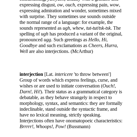
expressing disgust,
ow
,
ouch
, expressing pain,
wow
,
expressing admiration and wonder, sometimes mixed
with surprise. They sometimes use sounds outside
the normal range of a language: for example, the
sounds represented as
ugh
,
whew
,
tut-tut
/
tsk-tsk
. The
spelling of
ugh
has produced a variant of the original,
pronounced
ugg
. Such greetings as
Hello
,
Hi
,
Goodbye
and such exclamations as
Cheers
,
Hurra
,
Well
are also interjections. (McArthur)
interjection
[Lat.
intericere
'to throw between']
Group of words which express feelings, curse, and
wishes or are used to initiate conversation (
Ouch!
,
Darn!
,
Hi!
). Their status as a grammatical category is
debatable, as they behave strangely in respect to
morphology, syntax, and semantics: they are formally
indeclinable, stand outside the syntactic frame, and
have no lexical meaning, strictly speaking.
Interjections often have onomatopoeic characteristics:
Brrrrr!
,
Whoops!
,
Pow!
(Bussmann)