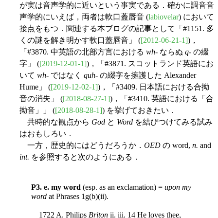
が実は音声学的に近いという事実である．確かに調音音
声学的にいえば，両者は軟口蓋唇音 (
labiovelar
) において
接点をもつ．関連する本ブログの記事として「#1151. 多
くの謎を解き明かす軟口蓋唇音」 (
[2012-06-21-1]
)，
「#3870. 中英語の北部方言における
wh
- ならぬ
q
- の綴
字」 (
[2019-12-01-1]
)，「#3871. スコットランド英語にお
いて
wh
- ではなく
quh
- の綴字を擁護した Alexander
Hume」 (
[2019-12-02-1]
)，「#3409. 日本語における合拗
音の消失」 (
[2018-08-27-1]
)，「#3410. 英語における「合
拗音」」 (
[2018-08-28-1]
) を挙げておきたい．
共時的な観点から
God
と
Word
を結びつけてみる試み
はおもしろい．
一方，歴史的にはどうだろうか．
OED
の word,
n.
and
int.
を参照すると次のようにある．
P3. e. my word
(esp. as an exclamation) =
upon my
word
at Phrases 1g(b)(ii).
1722 A. Philips
Briton
ii. iii. 14 He loves thee,