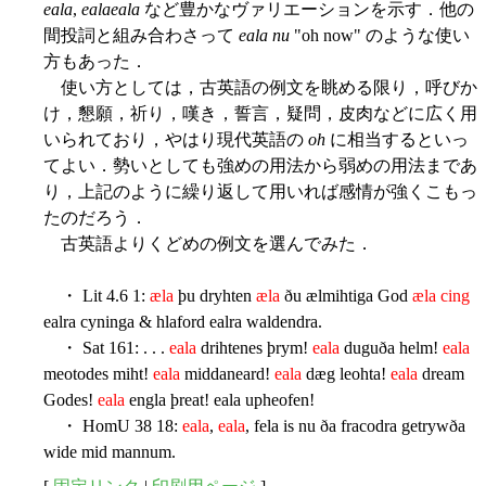
eala
,
ealaeala
など豊かなヴァリエーションを示す．他の
間投詞と組み合わさって
eala nu
"oh now" のような使い
方もあった．
使い方としては，古英語の例文を眺める限り，呼びか
け，懇願，祈り，嘆き，誓言，疑問，皮肉などに広く用
いられており，やはり現代英語の
oh
に相当するといっ
てよい．勢いとしても強めの用法から弱めの用法まであ
り，上記のように繰り返して用いれば感情が強くこもっ
たのだろう．
古英語よりくどめの例文を選んでみた．
・ Lit 4.6 1:
æla
þu dryhten
æla
ðu ælmihtiga God
æla cing
ealra cyninga & hlaford ealra waldendra.
・ Sat 161: . . .
eala
drihtenes þrym!
eala
duguða helm!
eala
meotodes miht!
eala
middaneard!
eala
dæg leohta!
eala
dream
Godes!
eala
engla þreat! eala upheofen!
・ HomU 38 18:
eala
,
eala
, fela is nu ða fracodra getrywða
wide mid mannum.