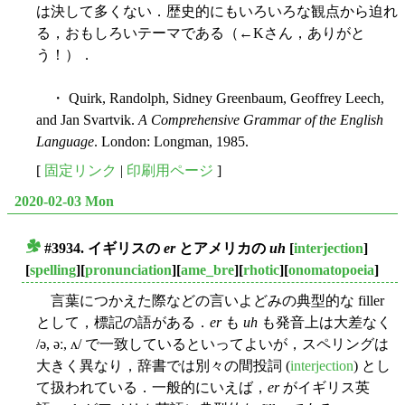
は決して多くない．歴史的にもいろいろな観点から迫れ
る，おもしろいテーマである（←Kさん，ありがと
う！）．
・ Quirk, Randolph, Sidney Greenbaum, Geoffrey Leech,
and Jan Svartvik.
A Comprehensive Grammar of the English
Language
. London: Longman, 1985.
[
固定リンク
|
印刷用ページ
]
2020-02-03 Mon
#3934. イギリスの
er
とアメリカの
uh
[
interjection
]
■
[
spelling
][
pronunciation
][
ame_bre
][
rhotic
][
onomatopoeia
]
言葉につかえた際などの言いよどみの典型的な filler
として，標記の語がある．
er
も
uh
も発音上は大差なく
/ə, əː, ʌ/ で一致しているといってよいが，スペリングは
大きく異なり，辞書では別々の間投詞 (
interjection
) とし
て扱われている．一般的にいえば，
er
がイギリス英