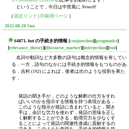
ということで，今日は中世風に
Nowell!
[
固定リンク
|
印刷用ページ
]
2022-08-28 Sun
#4871.
but
の手続き的情報
[
conjunction
][
pragmatics
]
■
[
relevance_theory
][
discourse_marker
][
interjection
][
but
]
名詞や動詞など大多数の語句は概念的情報を有してい
る．一方，語句のなかには手続き的情報をもつものがあ
る．吉村 (192) によれば，後者は次のような役割を果た
す．
発話の聞き手が，どのような解釈の仕方をすれ
ばいいのかを指示する情報を持つ表現がある．
このような指示が発話に含まれていると，聞き
手は，余計な労力を使わず，発話の意味を正し
く解釈することができる．処理労力を少なくす
ることによって発話の関連性達成に貢献するの
である．このような表現を，手続き的情報を持