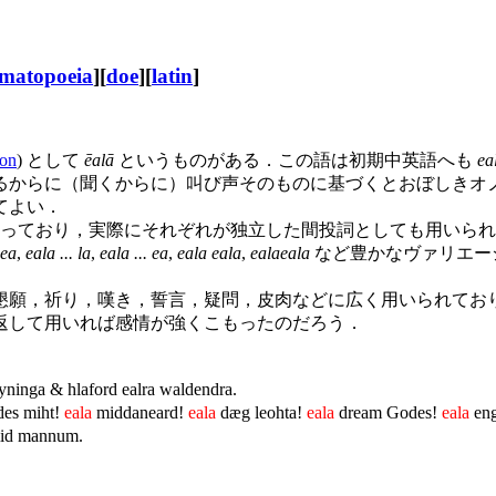
matopoeia
][
doe
][
latin
]
ion
) として
ēalā
というものがある．この語は初期中英語へも
ea
るからに（聞くからに）叫び声そのものに基づくとおぼしきオ
てよい．
っており，実際にそれぞれが独立した間投詞としても用いられ
 ea
,
eala ... la
,
eala ... ea
,
eala eala
,
ealaeala
など豊かなヴァリエー
懇願，祈り，嘆き，誓言，疑問，皮肉などに広く用いられてお
返して用いれば感情が強くこもったのだろう．
yninga & hlaford ealra waldendra.
es miht!
eala
middaneard!
eala
dæg leohta!
eala
dream Godes!
eala
eng
 mid mannum.