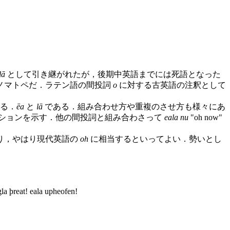
lā
として引き継がれたが，後期中英語までには死語となった
ノマトペだ．ラテン語の間投詞
o
に対する古英語の注釈として
る．
ēa
と
lā
である．組み合わせ方や重複のさせ方も様々にあ
ションを示す．他の間投詞と組み合わさって
eala nu
"oh now"
り，やはり現代英語の
oh
に相当するといってよい．勢いとし
la þreat! eala upheofen!