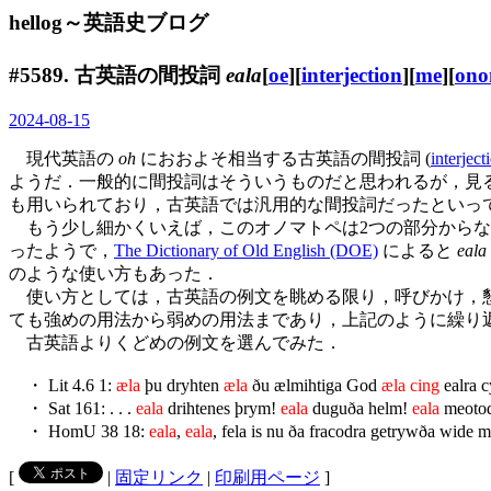
hellog～英語史ブログ
#5589. 古英語の間投詞
eala
[
oe
][
interjection
][
me
][
ono
2024-08-15
現代英語の
oh
におおよそ相当する古英語の間投詞 (
interject
ようだ．一般的に間投詞はそういうものだと思われるが，見
も用いられており，古英語では汎用的な間投詞だったといっ
もう少し細かくいえば，このオノマトペは2つの部分からな
ったようで，
The Dictionary of Old English (DOE)
によると
eala
のような使い方もあった．
使い方としては，古英語の例文を眺める限り，呼びかけ，
ても強めの用法から弱めの用法まであり，上記のように繰り
古英語よりくどめの例文を選んでみた．
・ Lit 4.6 1:
æla
þu dryhten
æla
ðu ælmihtiga God
æla cing
ealra c
・ Sat 161: . . .
eala
drihtenes þrym!
eala
duguða helm!
eala
meotod
・ HomU 38 18:
eala
,
eala
, fela is nu ða fracodra getrywða wide
[
|
固定リンク
|
印刷用ページ
]