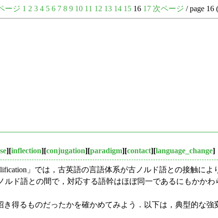
ページ
1
2
3
4
5
6
7
8
9
10
11
12
13
14
15
16
17
次ページ
/ page 16 
se
][
inflection
][
conjugation
][
paradigm
][
contact
][
language_change
]
ion と simplification」では，古英語の言語体系が古ノルド語と
ノルド語との間で，対応する語幹はほぼ同一であるにもかかわ
き得るものだったかを確かめてみよう．以下は，典型的な強変