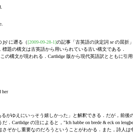
d.
.
ce.
 の
þȳ
に遡る（
[2009-09-28-1]
の記事「古英語の決定詞
se
の屈折」の
，標題の構文は古英語から用いられている古い構文である．
-20) に，この構文が現われる．Cartlidge 版から現代英語訳とともに
d her
あるがゆえにいっそう嬉しかった」と解釈できる．だが，前後
ると，"Ich habbe on brede & eck on lengþe / Caste
はさぞかし重要なのだろうということがわかる．また，詩人は