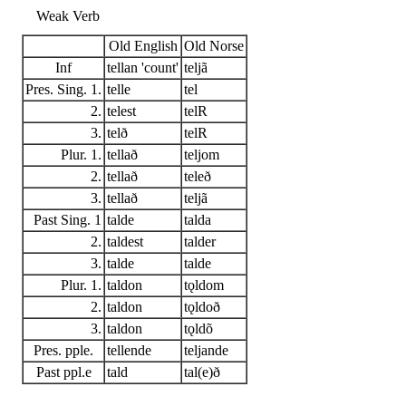
Weak Verb
Old English
Old Norse
Inf
tellan 'count'
teljã
Pres. Sing. 1.
telle
tel
2.
telest
telR
3.
telð
telR
Plur. 1.
tellað
teljom
2.
tellað
teleð
3.
tellað
teljã
Past Sing. 1
talde
talda
2.
taldest
talder
3.
talde
talde
Plur. 1.
taldon
tǫldom
2.
taldon
tǫldoð
3.
taldon
tǫldõ
Pres. pple.
tellende
teljande
Past ppl.e
tald
tal(e)ð