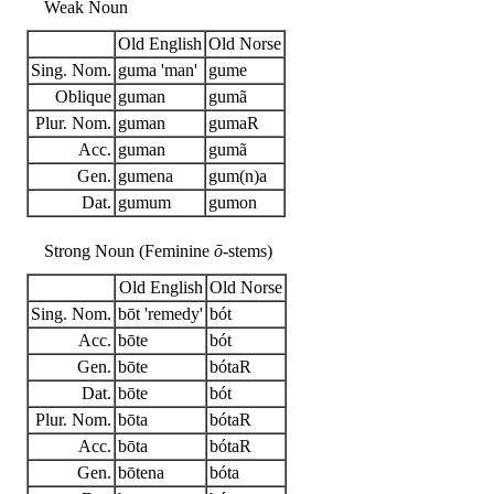
Weak Noun
Old English
Old Norse
Sing. Nom.
guma 'man'
gume
Oblique
guman
gumã
Plur. Nom.
guman
gumaR
Acc.
guman
gumã
Gen.
gumena
gum(n)a
Dat.
gumum
gumon
Strong Noun (Feminine
ō
-stems)
Old English
Old Norse
Sing. Nom.
bōt 'remedy'
bót
Acc.
bōte
bót
Gen.
bōte
bótaR
Dat.
bōte
bót
Plur. Nom.
bōta
bótaR
Acc.
bōta
bótaR
Gen.
bōtena
bóta