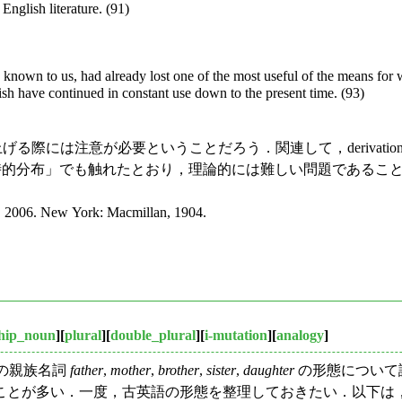
English literature. (91)
s known to us, had already lost one of the most useful of the means for 
sh have continued in constant use down to the present time. (93)
上げる際には注意が必要ということだろう．関連して，derivation
的分布」でも触れたとおり，理論的には難しい問題であるこ
, 2006. New York: Macmillan, 1904.
ship_noun
][
plural
][
double_plural
][
i-mutation
][
analogy
]
の親族名詞
father
,
mother
,
brother
,
sister
,
daughter
の形態について
が多い．一度，古英語の形態を整理しておきたい．以下は，Wes