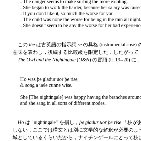
- The danger seems to make surfing the more exciting.
- She began to work the harder, because her salary was raise
- If you don't like it, so much the worse for you
- The child was none the worse for being in the rain all night
- She doesn't seem to be any the worse for her bad experien
この
the
は古英語の指示詞
se
の具格 (instrumental case)
意味を表わし，後続する比較級を限定した．したがって
The Owl and the Nightingale
(
O&N
) の冒頭 (ll. 19-
Ho was þe gladur uor þe rise,
& song a uele cunne wise.
She [The nightingale] was happy having the branches aroun
and she sang in all sorts of different modes.
Ho
は "nightingale" を指し，
þe gladur uor þe rise
「枝が
しない．ここでは構文とは別に文学的な解釈が必要のようだ．Cartlidge の注によ
城としているくらいだから，ナイチンゲールにとって枝