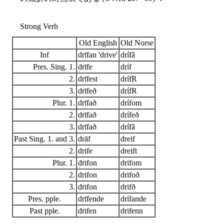
Strong Verb
Old English
Old Norse
Inf
drīfan 'drive'
drífã
Pres. Sing. 1.
drīfe
dríf
2.
drīfest
drífR
3.
drīfeð
drífR
Plur. 1.
drīfað
drífom
2.
drīfað
drífeð
3.
drīfað
drífã
Past Sing. 1. and 3.
drāf
dreif
2.
drife
dreift
Plur. 1.
drifon
drifom
2.
drifon
drifoð
3.
drifon
drifð
Pres. pple.
drīfende
drífande
Past pple.
drifen
drifenn