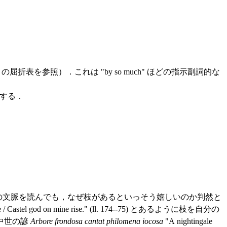
屈折表を参照）．これは "by so much" ほどの指示副詞的な
引用する．
の文脈を読んでも，なぜ枝があるといっそう嬉しいのか判然と
l god on mine rise." (ll. 174--75) とあるように枝を自分の
中世の諺
Arbore frondosa cantat philomena iocosa
"A nightingale