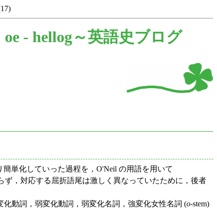
(17)
oe -
hellog～英語史ブログ
の接触により簡単化していった過程を，O'Neil の用語を用いて
らず，対応する屈折語尾は激しく異なっていたために，後者
化動詞，弱変化動詞，弱変化名詞，強変化女性名詞 (
o
-stem)