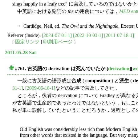
sings happily in a leafy tree" に言及しているのでは
中英語における副詞の
the
の用例については，
MED
entr
・ Cartlidge, Neil, ed.
The Owl and the Nightingale
. Exeter: 
Referrer (Inside):
[2024-07-01-1]
[2022-10-03-1]
[2011-07-18-1]
[
固定リンク
|
印刷用ページ
]
2011-05-28 Sat
#761. 古英語の derivation は死んでいたか
[
derivation
][
wo
■
一般に古英語の語形成は
合成
(
composition
) と
派生
(
de
31-1]
,
[2009-05-18-1]
などの記事で言及してきた．
ところが，後者の derivation について Bradle
が古英語で生産的であったわけではないという．もしこ
私が単に誤解していたということだろうか．過程として
Old English was considerably less rich than Modern English i
from other words that existed in the language. But very man