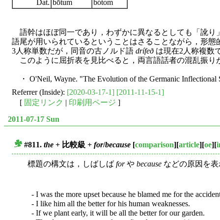
Dat.
bōtum
bótom
語幹はほぼ同一であり，わずかに異なるとしても「訛り」
語尾が用いられているということはさることながら，形態
3人称単数だが，同音の古ノルド語
drífeð
は現在2人称複数
このように屈折表を見比べると，両言語話者の混乱振り
・ O'Neil, Wayne. "The Evolution of the Germanic Inflectional 
Referrer (Inside):
[2020-03-17-1]
[2011-11-15-1]
[
固定リンク
|
印刷用ページ
]
2011-07-17 Sun
#811.
the
+ 比較級 +
for
/
because
[
comparison
][
article
][
oe
][
■
標題の構文は，しばしば
for
や
because
などの原因を表
- I was the more upset because he blamed me for the accident
- I like him all the better for his human weaknesses.
- If we plant early, it will be all the better for our garden.