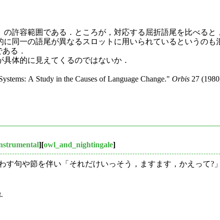
の許容範囲である．ところが，対応する屈折語尾を比べると
的に同一の語尾が異なるスロットに用いられているというのも
である．
が具体的に見えてくるのではないか．
Systems: A Study in the Causes of Language Change."
Orbis
27 (1980)
instrumental
][
owl_and_nightingale
]
わす句や節を伴い「それだけいっそう，ますます，かえって?
.