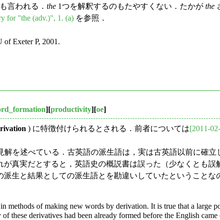
ないかとも言われる．
the
1つを解釈するのもたやすくない．たかが
the
y for "the (adv.)", 1. (a)
を参照．
U of Exeter P, 2001.
rd_formation
][
productivity
][
oe
]
rivation
) に特徴付けられるとされる．前者については
[2011-02
y が異なる見解を述べている．古英語の派生語は，実は古英語以前に確立し
れが真実だとすると，英語史の概説書は誤った（少なくとも誤
の派生と結果としての派生語とを勘違いしていたということな
n methods of making new words by derivation. It is true that a large p
y of these derivatives had been already formed before the English came