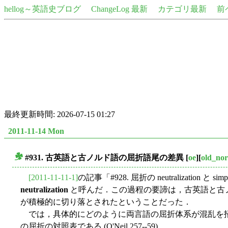
hellog～英語史ブログ
ChangeLog 最新
カテゴリ最新
前
最終更新時間: 2026-07-15 01:27
2011-11-14 Mon
#931. 古英語と古ノルド語の屈折語尾の差異
[
oe
][
old_nor
■
[2011-11-11-1]
の記事「#928. 屈折の neutralizat
neutralization
と呼んだ．この過程の要諦は，古英語と古
が積極的に切り落とされたということだった．
では，具体的にどのように両言語の屈折体系が混乱を招
の屈折の対照表である (O'Neil 257--59) ．