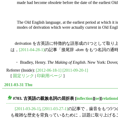
made had become obsolete before the date of the earliest Old 
The Old English language, at the earliest period at which it i
modes of derivation which were actually current in Old Engli
derivation を古英語に特徴的な語形成の1つとして取り
は，
[2011-04-28-1]
の記事「接尾辞 -
dom
をもつ名詞の通時
・ Bradley, Henry.
The Making of English
. New York: Dover
Referrer (Inside):
[2012-06-18-1]
[2011-09-20-1]
[
固定リンク
|
印刷用ページ
]
2011-03-31 Thu
#703. 古英語の親族名詞の屈折表
[
inflection
][
oe
][
relation
■
[2011-03-26-1]
,
[2011-03-27-1]
の記事で，歯音をもつ5つ
も複雑な歴史を背負っているために，話題に取り上げること