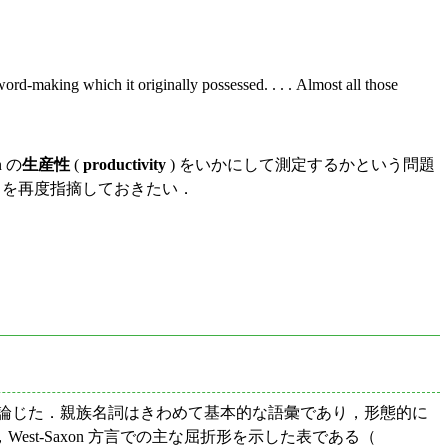
word-making which it originally possessed. . . . Almost all those
 の
生産性
(
productivity
) をいかにして測定するかという問題
とを再度指摘しておきたい．
論じた．親族名詞はきわめて基本的な語彙であり，形態的に
t-Saxon 方言での主な屈折形を示した表である（