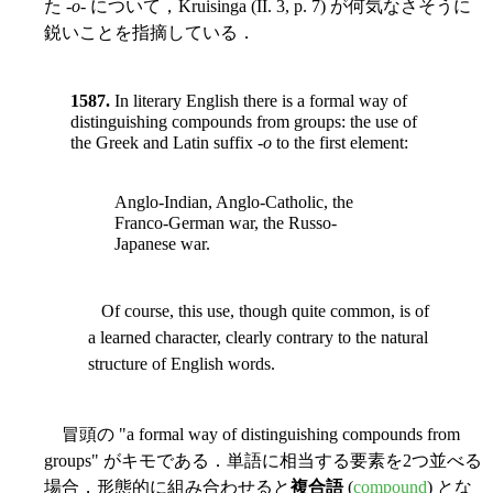
た -
o
- について，Kruisinga (II. 3, p. 7) が何気なさそうに
鋭いことを指摘している．
1587.
In literary English there is a formal way of
distinguishing compounds from groups: the use of
the Greek and Latin suffix -
o
to the first element:
Anglo-Indian, Anglo-Catholic, the
Franco-German war, the Russo-
Japanese war.
Of course, this use, though quite common, is of
a learned character, clearly contrary to the natural
structure of English words.
冒頭の "a formal way of distinguishing compounds from
groups" がキモである．単語に相当する要素を2つ並べる
場合，形態的に組み合わせると
複合語
(
compound
) とな