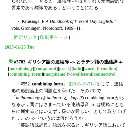
られない）．すると，連結辞 -
o
- はすぐれて形態論的な
要素であり標識である，ということになる．
・ Kruisinga, E
A Handbook of Present-Day English
. 4
vols. Groningen, Noordhoff, 1909--11.
[
固定リンク
|
印刷用ページ
]
2025-02-25 Tue
#5783. ギリシア語の連結辞 -
o
- とラテン語の連結辞 -
i
-
■
[
morphology
][
compound
][
greek
][
latin
][
word_formation
]
[
combining_form
][
morpheme
][
vowel
][
stem
][
connective
]
「#552.
combining form
」 (
[2010-10-31-1]
) にて，連結
形の形態論上の問題点を挙げた．その (3) で
「
anthropology
は
anthrop
- と -
logy
の combining form から
なるが，間にはさまっている連結母音 -
o
- は明確にどち
らに属するとはいえず，扱いが難しい」として取り上げ
た．この -
o
- というのは何だろうか．
『英語語源辞典』語源を探ると，ギリシア語において