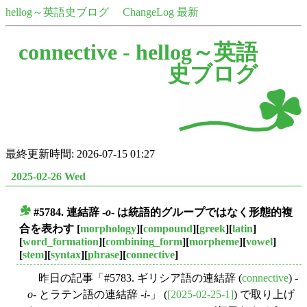
hellog～英語史ブログ
ChangeLog 最新
connective -
hellog～英語
史ブログ
最終更新時間: 2026-07-15 01:27
2025-02-26 Wed
#5784. 連結辞 -
o
- は統語的グループではなく形態的複
■
合を表わす
[
morphology
][
compound
][
greek
][
latin
]
[
word_formation
][
combining_form
][
morpheme
][
vowel
]
[
stem
][
syntax
][
phrase
][
connective
]
昨日の記事「#5783. ギリシア語の連結辞 (
connective
) -
o
- とラテン語の連結辞 -
i
-」 (
[2025-02-25-1]
) で取り上げ