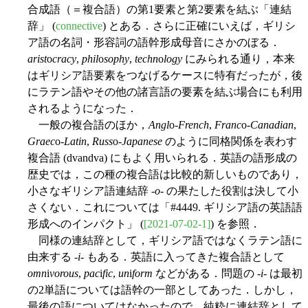
合成語（＝複合語）の第1要素と第2要素を結ぶ「連結
辞」 (
connective
) とある．さらに正確にいえば，ギリシ
ア語の名詞・形容詞の語幹形成母音にさかのぼる．
arist
o
cracy
,
phil
o
sophy
,
techn
o
logy
にみられる通り，本来
はギリシア語要素をつなげるケースに特有だったが，後
にラテン語やその他の諸言語の要素を結ぶ場合にも利用
されるようになった．
一般の複合語のほか，
Angl
o
-French
,
Franc
o
-Canadian
,
Graec
o
-Latin
,
Russ
o
-Japanese
のように同格関係を表わす
複合語 (dvandva) にもよく用いられる．英語の語形成の
歴史では，この種の複合語は比較的新しいものであり，
小さなギリシア語連結辞 -
o
- の果たした役割は決して小
さくない．これについては「#4449. ギリシア語の英語語
形成へのインパクト」 (
[2021-07-02-1]
) を参照．
同様の連結辞として，ギリシア語ではなくラテン語に
由来する -
i
- もある．英語に入ってきた複合語として
omn
i
vorous
,
pac
i
fic
,
un
i
form
などがある．問題の -
i
- は最初
の2単語については語幹の一部としてあった．しかし，
最後の語についてはなかったので，純粋に連結辞として