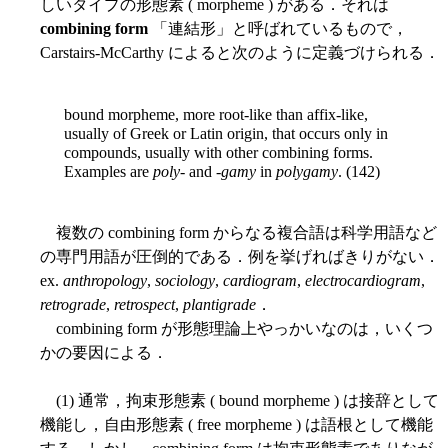
しいタイプの形態素 ( morpheme ) がある．それは
combining form
「連結形」と呼ばれているもので，
Carstairs-McCarthy によると次のように定義づけられる．
bound morpheme, more root-like than affix-like,
usually of Greek or Latin origin, that occurs only in
compounds, usually with other combining forms.
Examples are
poly
- and -
gamy
in
polygamy
. (142)
複数の combining form からなる複合語は科学用語など
の専門用語が圧倒的である．例を挙げればきりがない．
ex.
anthropology
,
sociology
,
cardiogram
,
electrocardiogram
,
retrograde
,
retrospect
,
plantigrade
．
combining form が形態理論上やっかいなのは，いくつ
かの要因による．
(1) 通常，拘束形態素 ( bound morpheme ) は接辞として
機能し，自由形態素 ( free morpheme ) は語根として機能