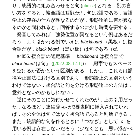
り，統語的に組み合わせると
句
(
phrase
) となる．別の言
い方をすると，複合語は1語だが，句は2語である．言語
学上の存在の仕方が異なるのだが，形態論的に何が異な
るのかと問われると，回答するのに少し時間を要する．
発音してみれば，強勢位置が異なるという例はあるだ
ろう．よく引かれる例でいえば
bláckbòard
（黒板）は複
合語だが，
black bóard
（黒い板）は句である（cf.
「#4855. 複合語の認定基準 ---
blackboard
は複合語で
black board
は句」 (
[2022-08-12-1]
)）．綴字でもスペース
を空けるか否かという区別がある．しかし，これらは韻
律や正書法における区別であり，形態論上の区別という
わけではない．複合語と句を分ける形態論上の方法は，
意外とないのかもしれない．
逆にそのことに気付かせてくれたのが，上の引用だっ
た．なるほど，連結辞 -
o
- が2要素間に挿入されていれ
ば，その全体は句ではなく複合語であると判断できる．
また，統語的な句を作るときに「つなぎ」として -
o
- を
用いる例は存在しないだろう（少なくとも，思い浮かべ