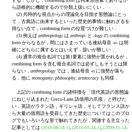
する．しかし，combining form は拘束形態素でありなが
ら語根的に機能するので分類上扱いにくい．
(2) 共時的な視点からの理論化を目指す形態論にとっ
て，古典語に由来するといった歴史的事情に触れざるを
得ない点で，combining form の位置づけが難しい．
(3) 例えば
anthropology
は
anthrop
- と -
logy
の combining
form からなるが，間にはさまっている連結母音 -
o
- は明
確にどちらに属するとはいえず，扱いが難しい．
(4) 通常の複合名詞では第1要素に強勢が置かれるが，
combining form を含む複合名詞では必ずしもそうとは限
らない．
anthropology
では，連結母音 -
o
に強勢が落ち
る．他に
monogamy
,
philosophy
,
aristocracy
も同様．
上記の combining form の諸特徴を「現代英語の形態論
にねじり込まれた Greco-Latin 語借用の爪痕」と呼びた
い．英語がラテン語，ギリシャ語，そしてフランス語か
ら大量の借用語を受容してきた歴史についてはこのブロ
グでもいろいろな形で触れてきたが，関連する主立った
記事としては
[2010-08-18-1]
,
[2010-05-24-1]
,
[2009-11-14-