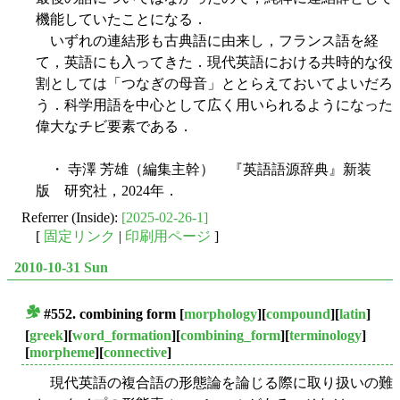
機能していたことになる．
いずれの連結形も古典語に由来し，フランス語を経
て，英語にも入ってきた．現代英語における共時的な役
割としては「つなぎの母音」ととらえておいてよいだろ
う．科学用語を中心として広く用いられるようになった
偉大なチビ要素である．
・ 寺澤 芳雄（編集主幹） 『英語語源辞典』新装
版 研究社，2024年．
Referrer (Inside):
[2025-02-26-1]
[
固定リンク
|
印刷用ページ
]
2010-10-31 Sun
#552.
combining form
[
morphology
][
compound
][
latin
]
■
[
greek
][
word_formation
][
combining_form
][
terminology
]
[
morpheme
][
connective
]
現代英語の複合語の形態論を論じる際に取り扱いの難