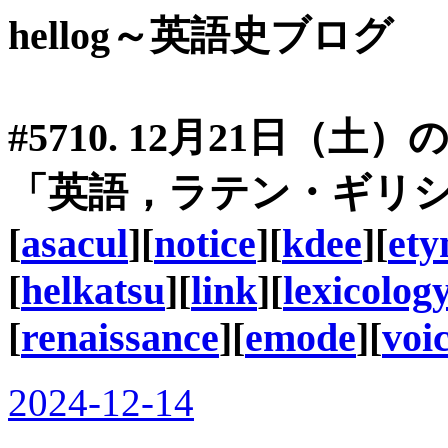
hellog～英語史ブログ
#5710. 12月21日
「英語，ラテン・ギリ
[
asacul
][
notice
][
kdee
][
ety
[
helkatsu
][
link
][
lexicolog
[
renaissance
][
emode
][
voi
2024-12-14