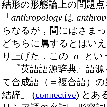
結形の形態論上の問題点を
「
anthropology
は
anthrop
らなるが，間にはさまっ
どちらに属するとはいえ
り上げた．この -
o
- と
『英語語源辞典』語源
て合成語（＝複合語）の
結辞」 (
connective
) と