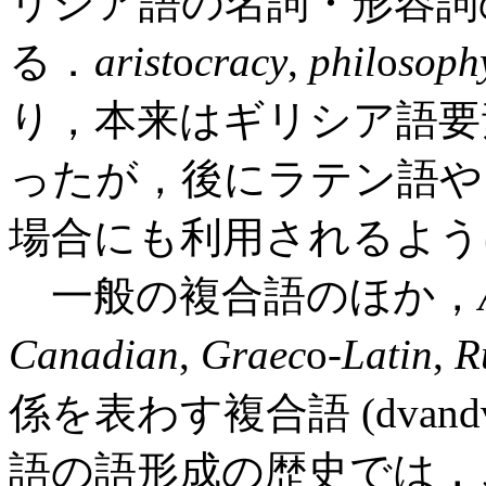
リシア語の名詞・形容詞
る．
arist
o
cracy
,
phil
o
soph
り，本来はギリシア語要
ったが，後にラテン語や
場合にも利用されるよう
一般の複合語のほか，
Canadian
,
Graec
o
-Latin
,
R
係を表わす複合語 (dvan
語の語形成の歴史では，