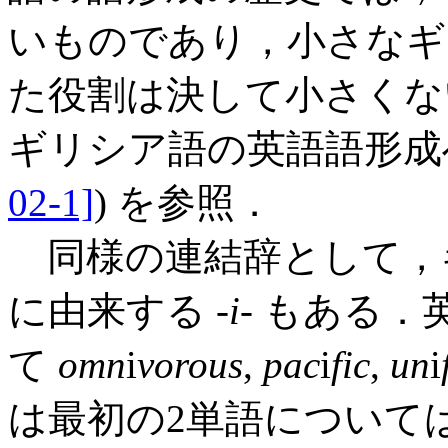
いものであり，小さなギ
た役割は決して小さくない
ギリシア語の英語語形成
02-1]
) を参照．
同様の連結辞として，
に由来する -
i
- もある
て
omn
i
vorous
,
pac
i
fic
,
un
i
は最初の2単語について