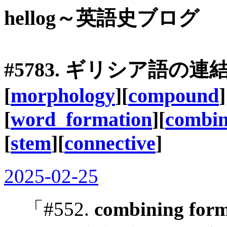
hellog～英語史ブログ
#5783. ギリシア語の連結
[
morphology
][
compound
]
[
word_formation
][
combin
[
stem
][
connective
]
2025-02-25
「#552.
combining for