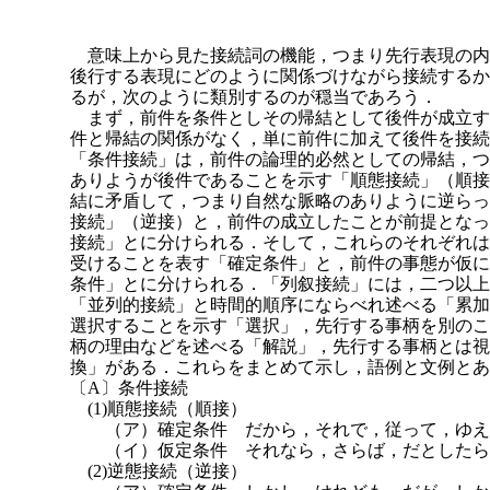
意味上から見た接続詞の機能，つまり先行表現の内
後行する表現にどのように関係づけながら接続するか
るが，次のように類別するのが穏当であろう．
まず，前件を条件としその帰結として後件が成立す
件と帰結の関係がなく，単に前件に加えて後件を接続
「条件接続」は，前件の論理的必然としての帰結，つ
ありようが後件であることを示す「順態接続」（順接
結に矛盾して，つまり自然な脈略のありように逆らっ
接続」（逆接）と，前件の成立したことが前提となっ
接続」とに分けられる．そして，これらのそれぞれは
受けることを表す「確定条件」と，前件の事態が仮に
条件」とに分けられる．「列叙接続」には，二つ以上
「並列的接続」と時間的順序にならべれ述べる「累加
選択することを示す「選択」，先行する事柄を別のこ
柄の理由などを述べる「解説」，先行する事柄とは視
換」がある．これらをまとめて示し，語例と文例とあ
〔A〕条件接続
(1)順態接続（順接）
（ア）確定条件 だから，それで，従って，ゆえ
（イ）仮定条件 それなら，さらば，だとしたら
(2)逆態接続（逆接）