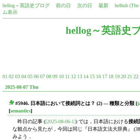
hellog～英語史ブログ
前の日
次の日
最新
helhub (Th
ム表示
hellog～英語史
01
02
03
04
05
06
07
08
09
10
11
12
13
14
15
16
17
18
19
20
21
22
2025-08-07 Thu
#5946. 日本語において接続詞とは？ (2) --- 種類と分類
[
j
■
[
semantics
]
昨日の記事 (
[2025-08-06-1]
) では，日本語における
接続
な観点から見たが，今回は同じ『日本語文法大辞典』 (38
みよう．