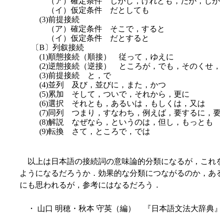
（ア）確定条件 しかし，けれども，だが，しか
（イ）仮定条件 だとしても
(3)前提接続
（ア）確定条件 そこで，すると
（イ）仮定条件 だとすると
〔B〕列叙接続
(1)順態接続（順接） 従って，ゆえに
(2)逆態接続（逆接） ところが，でも，そのくせ
(3)前提接続 と，で
(4)並列 及び，並びに，また，かつ
(5)累加 そして，ついで，それから，更に
(6)選択 それとも，あるいは，もしくは，又は
(7)同列 つまり，すなわち，例えば，要するに，
(8)解説 なぜなら，というのは，但し，もっとも
(9)転換 さて，ところで，では
以上は日本語の接続詞の意味論的分類になるが，これ
ようになるだろうか．効果的な分類につながるのか，あ
にも思われるが，参考にはなるだろう．
・ 山口 明穂・秋本 守英（編） 『日本語文法大辞典』