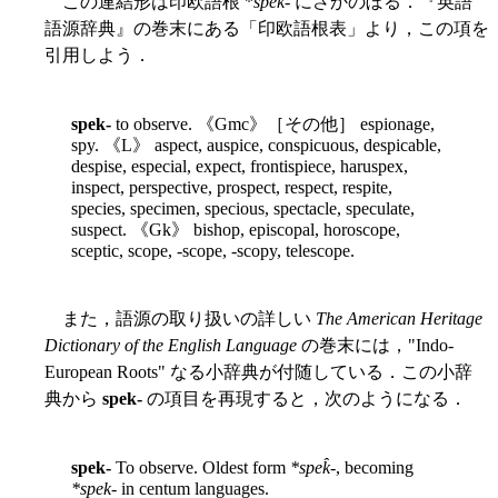
この連結形は印欧語根 *
spek-
にさかのぼる．『英語
語源辞典』の巻末にある「印欧語根表」より，この項を
引用しよう．
spek-
to observe. 《Gmc》［その他］ espionage,
spy. 《L》 aspect, auspice, conspicuous, despicable,
despise, especial, expect, frontispiece, haruspex,
inspect, perspective, prospect, respect, respite,
species, specimen, specious, spectacle, speculate,
suspect. 《Gk》 bishop, episcopal, horoscope,
sceptic, scope, -scope, -scopy, telescope.
また，語源の取り扱いの詳しい
The American Heritage
Dictionary of the English Language
の巻末には，"Indo-
European Roots" なる小辞典が付随している．この小辞
典から
spek-
の項目を再現すると，次のようになる．
spek-
To observe. Oldest form
*spek̂-
, becoming
*spek-
in centum languages.