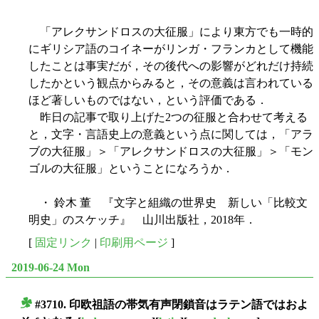
「アレクサンドロスの大征服」により東方でも一時的
にギリシア語のコイネーがリンガ・フランカとして機能
したことは事実だが，その後代への影響がどれだけ持続
したかという観点からみると，その意義は言われている
ほど著しいものではない，という評価である．
昨日の記事で取り上げた2つの征服と合わせて考える
と，文字・言語史上の意義という点に関しては，「アラ
ブの大征服」＞「アレクサンドロスの大征服」＞「モン
ゴルの大征服」ということになろうか．
・ 鈴木 董 『文字と組織の世界史 新しい「比較文
明史」のスケッチ』 山川出版社，2018年．
[
固定リンク
|
印刷用ページ
]
2019-06-24 Mon
#3710. 印欧祖語の帯気有声閉鎖音はラテン語ではおよ
■