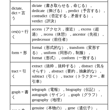
dictate（書き取らせる，命じる），
dictate,
dedicate（捧げる），predict（予言する），
dict = 言
contradict（否定する，矛盾する），
う
verdict（評決）
access（アクセス，接近），excess（超
ces(s) = 行
過），recess（休憩），ancestor（先祖），
く
predecessor（前任者）
formal（形式的な），transform（変形す
form = 形
る），uniform（同形の，制服），
format（形式），conform（一致する）
extract（抜粋，抜粋する），distract（気を
tract = 引
そらす），abstract（要約，抽象的な），
く
subtract（引く），tractor（トラクター，牽
引車）
telegraph（電報），biography（伝記），
graph = 書
autograph（サイン），graph（グラフ），
く
geography（地理）
genuine（本物の），gene（遺伝子），