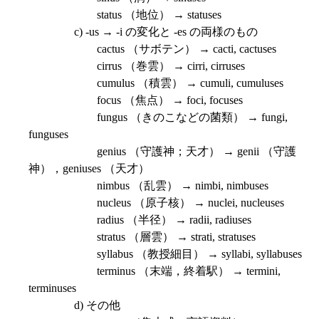
status （地位） → statuses
c) -us → -i の変化と -es の両様のもの
cactus （サボテン） → cacti, cactuses
cirrus （巻雲） → cirri, cirruses
cumulus （積雲） → cumuli, cumuluses
focus （焦点） → foci, focuses
fungus （きのこなどの菌類） → fungi,
funguses
genius （守護神；天才） → genii （守護
神），geniuses （天才）
nimbus （乱雲） → nimbi, nimbuses
nucleus （原子核） → nuclei, nucleuses
radius （半径） → radii, radiuses
stratus （層雲） → strati, stratuses
syllabus （教授細目） → syllabi, syllabuses
terminus （末端，終着駅） → termini,
terminuses
d) その他