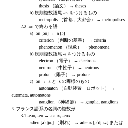
thesis （論文） → theses
b) 規則複数語尾 -es をつけるもの
metropolis （首都，大都会） → metropolises
2.2 -on で終わる語
a) -on [ən] → -a [ə]
criterion （判断の基準） → criteria
phenomenon （現象） → phenomena
b) 規則複数語尾 -s をつけるもの
electron （電子） → electrons
neutron （中性子） → neutrons
proton （陽子） → protons
c) -on → -a と -s の両様のもの
automaton （自動装置，ロボット） →
automata, automatons
ganglion （神経節） → ganglia, ganglions
3. フランス語系の名詞の複数形
3.1 -eau, -eu → -eaux, -eux
adieu [əˈdjuː] （別れ） → adieux [əˈdjuːz] または