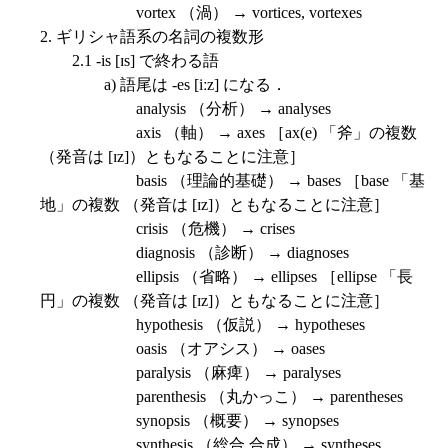
vortex （渦） → vortices, vortexes
2. ギリシャ語系の名詞の複数形
2.1 -is [ɪs] で終わる語
a) 語尾は -es [iːz] になる．
analysis （分析） → analyses
axis （軸） → axes ［ax(e) 「斧」の複数
（発音は [ɪz]）ともなることに注意］
basis （理論的基礎） → bases ［base 「基
地」の複数 （発音は [ɪz]）ともなることに注意］
crisis （危機） → crises
diagnosis （診断） → diagnoses
ellipsis （省略） → ellipses ［ellipse 「長
円」の複数 （発音は [ɪz]）ともなることに注意］
hypothesis （仮説） → hypotheses
oasis （オアシス） → oases
paralysis （麻痺） → paralyses
parenthesis （丸かっこ） → parentheses
synopsis （概要） → synopses
synthesis （総合,合成） → syntheses