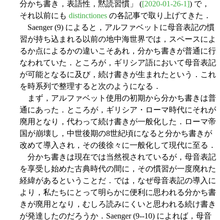
分かち書き，表語性，黙読習慣」 (
[2020-01-26-1]
) で，
それ以前にも
distinctiones
の各記事で取り上げてきた．
Saenger (9) によると，アルファベットに母音表記の慣
習が持ち込まれる以前の地中海世界では，スペースによ
るか点によるかの違いこそあれ，分かち書きが普通に行
なわれていた．ところが，ギリシア語において母音表記
が可能となるに及び，続け書きが生まれたという．これ
を時系列で整理すると次のようになる．
まず，アルファベット使用の初期から分かち書きは普
通にあった．ところが，ギリシア・ローマ時代にそれが
廃用となり，代わって続け書きが一般化した．ローマ帝
国が崩壊し，中世後期の8世紀頃になると分かち書きが
改めて導入され，その後徐々に一般化して現代に至る．
分かち書きは現在では当然視されているが，母音表記
を享受し始めた古典時代の間に，その慣習が一度廃れた
経緯があるということだ．では，なぜ母音表記の導入に
より，私たちにとって明らかに便利に思われる分かち書
きが廃用となり，むしろ読みにくいと思われる続け書き
が発達したのだろうか．Saenger (9--10) によれば，母音