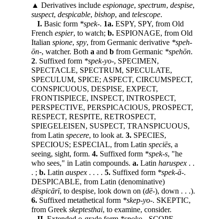
▲ Derivatives include
espionage
,
spectrum
,
despise
,
suspect
,
despicable
,
bishop
, and
telescope
.
I.
Basic form
*spek-
.
1a.
ESPY, SPY, from Old
French
espier
, to watch;
b.
ESPIONAGE, from Old
Italian
spione
,
spy
, from Germanic derivative
*speh-
ōn-
, watcher. Both
a
and
b
from Germanic
*spehōn
.
2
. Suffixed form
*spek-yo-
, SPECIMEN,
SPECTACLE, SPECTRUM, SPECULATE,
SPECULUM, SPICE; ASPECT, CIRCUMSPECT,
CONSPICUOUS, DESPISE, EXPECT,
FRONTISPIECE, INSPECT, INTROSPECT,
PERSPECTIVE, PERSPICACIOUS, PROSPECT,
RESPECT, RESPITE, RETROSPECT,
SPIEGELEISEN, SUSPECT, TRANSPICUOUS,
from Latin
specere
, to look at.
3.
SPECIES,
SPECIOUS; ESPECIAL, from Latin
speciēs
, a
seeing, sight, form.
4.
Suffixed form
*spek-s
, "he
who sees," in Latin compounds.
a.
Latin
haruspex
. .
. ;
b.
Latin
auspex
. . . .
5.
Suffixed form
*spek-ā-
.
DESPICABLE, from Latin (denominative)
dēspicārī
, to despise, look down on (
dē-
), down . . .).
6.
Suffixed metathetical form
*skep-yo-
. SKEPTIC,
from Greek
skeptesthai
, to examine, consider.
II.
Extended o-grade form
*spoko-
. SCOPE, -