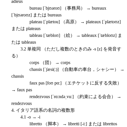
adieus
bureau [ˈbjʊəroʊ] （事務局） → bureaux
[ˈbjʊəroʊz] または bureaus
plateau [ˈplætou] （高原） → plateaux [ˈplætoʊz]
または plateaus
tableau [ˈtæbloʊ] （絵） → tableaux [ˈtæbloʊz] ま
たは tableaus
3.2 単複同 （ただし複数のときのみ -s [z] を発音す
る）
corps （団） → corps
chassis [ˈʃæsi(ː)] （自動車の車台，シャシー） →
chassis
faux pas [foʊ pɑː] （エチケットに反する失敗）
→ faux pas
rendezvous [ˈrɑːndəˌvuː] （約束による会合） →
rendezvous
4. イタリア語系の名詞の複数形
4.1 -o → -i
libretto （脚本） → libretti [-iː] または librettos