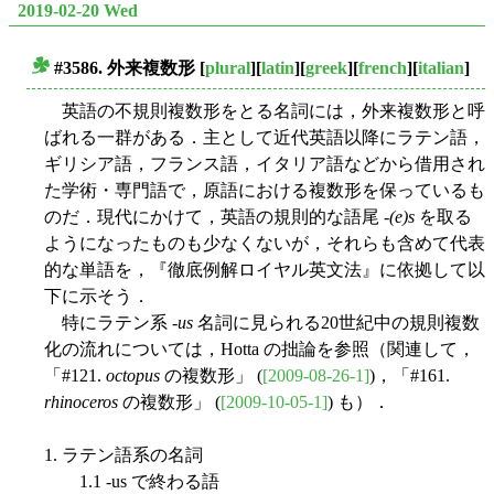
2019-02-20 Wed
#3586. 外来複数形
[
plural
][
latin
][
greek
][
french
][
italian
]
■
英語の不規則複数形をとる名詞には，外来複数形と呼
ばれる一群がある．主として近代英語以降にラテン語，
ギリシア語，フランス語，イタリア語などから借用され
た学術・専門語で，原語における複数形を保っているも
のだ．現代にかけて，英語の規則的な語尾 -
(e)s
を取る
ようになったものも少なくないが，それらも含めて代表
的な単語を，『徹底例解ロイヤル英文法』に依拠して以
下に示そう．
特にラテン系 -
us
名詞に見られる20世紀中の規則複数
化の流れについては，Hotta の拙論を参照（関連して，
「#121.
octopus
の複数形」 (
[2009-08-26-1]
)，「#161.
rhinoceros
の複数形」 (
[2009-10-05-1]
) も）．
1. ラテン語系の名詞
1.1 -us で終わる語