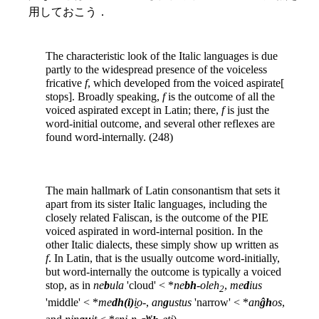
用しておこう．
The characteristic look of the Italic languages is due
partly to the widespread presence of the voiceless
fricative
f
, which developed from the voiced aspirate[
stops]. Broadly speaking,
f
is the outcome of all the
voiced aspirated except in Latin; there,
f
is just the
word-initial outcome, and several other reflexes are
found word-internally. (248)
The main hallmark of Latin consonantism that sets it
apart from its sister Italic languages, including the
closely related Faliscan, is the outcome of the PIE
voiced aspirated in word-internal position. In the
other Italic dialects, these simply show up written as
f
. In Latin, that is the usually outcome word-initially,
but word-internally the outcome is typically a voiced
stop, as in
ne
b
ula
'cloud' < *
ne
bh
-oleh
,
me
d
ius
2
'middle' < *
me
dh(i)
i̯o-
,
an
g
ustus
'narrow' < *
an
ĝh
os
,
w