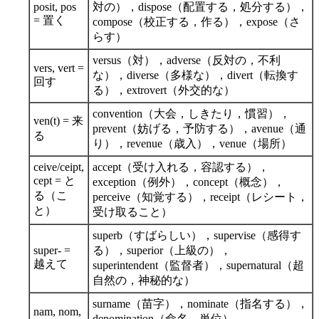
posit, pos
対の），dispose（配置する，処分する），
= 置く
compose（校正する，作る），expose（さ
らす）
versus（対），adverse（反対の，不利
vers, vert =
な），diverse（多様な），divert（転換す
回す
る），extrovert（外交的な）
convention（大会，しきたり，慣習），
ven(t) = 来
prevent（妨げる，予防する），avenue（通
る
り），revenue（歳入），venue（場所）
ceive/ceipt,
accept（受け入れる，容認する），
cept = と
exception（例外），concept（概念），
る（こ
perceive（知覚する），receipt（レシート，
と）
受け取ること）
superb（すばらしい），supervise（感得す
super- =
る），superior（上級の），
越えて
superintendent（監督者），supernatural（超
自然の，神秘的な）
surname（苗字），nominate（指名する），
nam, nom,
denomination（命名，単位），