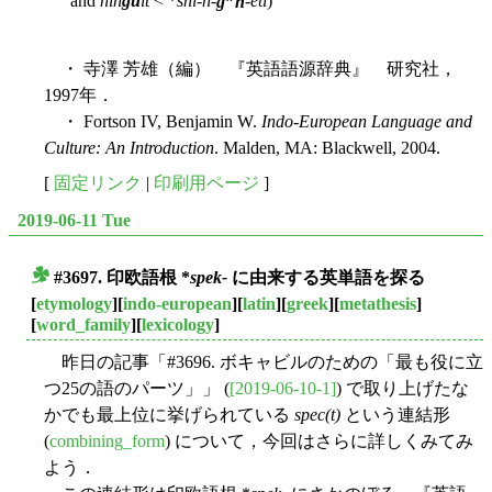
and
nin
gu
it
< *
sni-n-
g
h
-eti
)
・ 寺澤 芳雄（編） 『英語語源辞典』 研究社，
1997年．
・ Fortson IV, Benjamin W.
Indo-European Language and
Culture: An Introduction
. Malden, MA: Blackwell, 2004.
[
固定リンク
|
印刷用ページ
]
2019-06-11 Tue
#3697. 印欧語根 *
spek-
に由来する英単語を探る
■
[
etymology
][
indo-european
][
latin
][
greek
][
metathesis
]
[
word_family
][
lexicology
]
昨日の記事「#3696. ボキャビルのための「最も役に立
つ25の語のパーツ」」 (
[2019-06-10-1]
) で取り上げたな
かでも最上位に挙げられている
spec(t)
という連結形
(
combining_form
) について，今回はさらに詳しくみてみ
よう．