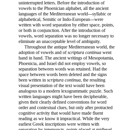
uninterrupted letters. Before the introduction of
vowels to the Phoenician alphabet, all the ancient
languages of the Mediterranean world---syllabic or
alphabetical, Semitic or Indo-European---were
written with word separation by either space, points,
or both in conjunction. After the introduction of
vowels, word separation was no longer necessary to
eliminate an unacceptable level of ambiguity.
Throughout the antique Mediterranean world, the
adoption of vowels and of
scriptura continua
went
hand in hand. The ancient writings of Mesopotamia,
Phoenicia, and Israel did not employ vowels, so
separation between words was retained. Had the
space between words been deleted and the signs
been written in
scriptura continua
, the resulting
visual presentation of the text would have been
analogous to a modern lexogrammatic puzzle. Such
written languages might have been decipherable,
given their clearly defined conventions for word
order and contextual clues, but only after protracted
cognitive activity that would have made fluent
reading as we know it impractical. While the very
earliest Greek inscriptions were written with
separation by interpuncts, points
placed at midlevel