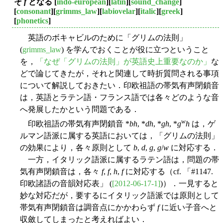
そ
f
となる
[
indo-european
][
latin
][
sound_change
]
[
consonant
][
grimms_law
][
labiovelar
][
italic
][
greek
]
[
phonetics
]
英語のボキャビルのために「グリムの法則」
(
grimms_law
) を学んでおくことが役に立つということ
を，
「なぜ「グリムの法則」が英語史上重要なのか」
な
どで論じてきたが，それと関連して時折質問される事項
について解説しておきたい．印欧祖語の帯気有声閉鎖音
は，英語とラテン語・フランス語では各々どのような音
へ発展したかという問題である．
w
印欧祖語の帯気有声閉鎖音 *
bh
, *
dh
, *
gh
, *
g
h
は，ゲ
ルマン語派に属する英語においては，「グリムの法則」
の効果により，各々原則として
b
,
d
,
g
,
g
/
w
に対応する．
一方，イタリック語派に属するラテン語は，問題の帯
気有声閉鎖音は，各々
f
,
f
,
h
,
f
に対応する（cf. 「#1147.
印欧諸語の音韻対応表」 (
[2012-06-17-1]
)）．一見すると
妙な対応だが，要するにイタリック語派では原則として
帯気有声閉鎖音は調音点にかかわらず
f
に近い子音へと
収斂してしまったと考えればよい．