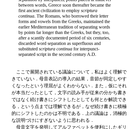
between words, Greece soon thereafter became the
first ancient civilization to employ
scriptura
continua
. The Romans, who borrowed their letter
forms and vowels from the Greeks, maintained the
earlier Mediterranean tradition of separating words
by points far longer than the Greeks, but they, too,
after a scantily documented period of six centuries,
discarded word separation as superfluous and
substituted
scriptura continua
for interpunct-
separated script in the second century A.D.
ここで展開されている議論について，私はよく理解で
きていない．母音表記の導入の結果，音節が同定しやす
くなったという理屈がよくわからない．また，仮にそれ
が本当だったとして，文字の読み手が従来の分かち書き
ではなく続け書きにシフトしたとしても何とか解読でき
る，という点までは理解できるが，なぜ続け書きに積極
的にシフトしたのかは不明である．上の議論は，消極的
な説明づけにすぎないように思われる．
母音文字を発明してアルファベットを便利にしたギリ