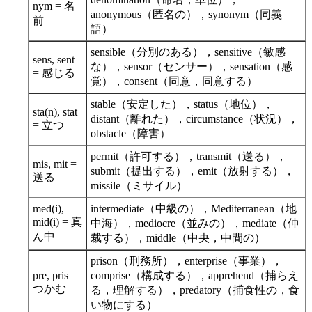
nym = 名
anonymous（匿名の），synonym（同義
前
語）
sensible（分別のある），sensitive（敏感
sens, sent
な），sensor（センサー），sensation（感
= 感じる
覚），consent（同意，同意する）
stable（安定した），status（地位），
sta(n), stat
distant（離れた），circumstance（状況），
= 立つ
obstacle（障害）
permit（許可する），transmit（送る），
mis, mit =
submit（提出する），emit（放射する），
送る
missile（ミサイル）
med(i),
intermediate（中級の），Mediterranean（地
mid(i) = 真
中海），mediocre（並みの），mediate（仲
ん中
裁する），middle（中央，中間の）
prison（刑務所），enterprise（事業），
pre, pris =
comprise（構成する），apprehend（捕らえ
つかむ
る，理解する），predatory（捕食性の，食
い物にする）