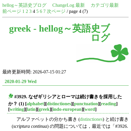
hellog～英語史ブログ
ChangeLog 最新
カテゴリ最新
前ページ
1
2
3
4
5
6
7
次ページ
/ page 4 (7)
greek -
hellog～英語史ブ
ログ
最終更新時間: 2026-07-15 01:27
2020-01-29 Wed
#3929. なぜギリシアとローマは続け書きを採用した
■
か？ (1)
[
alphabet
][
distinctiones
][
punctuation
][
reading
]
[
writing
][
latin
][
greek
][
indo-european
][
word
]
アルファベットの分かち書き (
distinctiones
) と続け書き
(
scriptura continua
) の問題については，最近では「#3926.