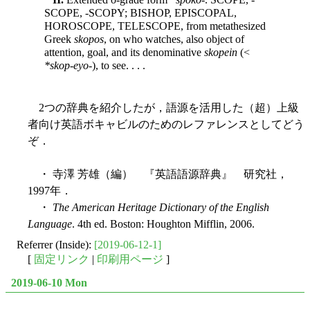
SCOPE, -SCOPY; BISHOP, EPISCOPAL,
HOROSCOPE, TELESCOPE, from metathesized
Greek
skopos
, on who watches, also object of
attention, goal, and its denominative
skopein
(<
*skop-eyo-
), to see. . . .
2つの辞典を紹介したが，語源を活用した（超）上級
者向け英語ボキャビルのためのレファレンスとしてどう
ぞ．
・ 寺澤 芳雄（編） 『英語語源辞典』 研究社，
1997年．
・
The American Heritage Dictionary of the English
Language
. 4th ed. Boston: Houghton Mifflin, 2006.
Referrer (Inside):
[2019-06-12-1]
[
固定リンク
|
印刷用ページ
]
2019-06-10 Mon