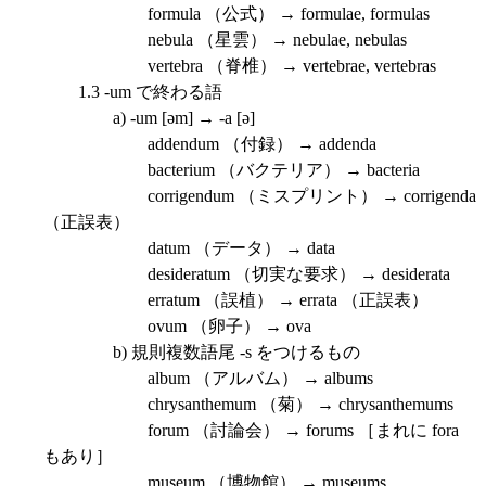
formula （公式） → formulae, formulas
nebula （星雲） → nebulae, nebulas
vertebra （脊椎） → vertebrae, vertebras
1.3 -um で終わる語
a) -um [əm] → -a [ə]
addendum （付録） → addenda
bacterium （バクテリア） → bacteria
corrigendum （ミスプリント） → corrigenda
（正誤表）
datum （データ） → data
desideratum （切実な要求） → desiderata
erratum （誤植） → errata （正誤表）
ovum （卵子） → ova
b) 規則複数語尾 -s をつけるもの
album （アルバム） → albums
chrysanthemum （菊） → chrysanthemums
forum （討論会） → forums ［まれに fora
もあり］
museum （博物館） → museums