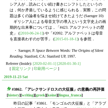
シア人が，読みにくい続け書きにシフトしたというの
は，何か矛盾しているように感じられる．実際，この問
題は多くの論者を悩ませ続けてきたようだ (Saenger 10)
ギリシア人による母音文字の導入という文字史上の画
期的な出来事については，「#423. アルファベットの歴
史」 (
[2010-06-24-1]
) や「#2092. アルファベットは母音
を直接表わすのが苦手」 (
[2015-01-18-1]
) を参照．
・ Saenger, P.
Space Between Words: The Origins of Silent
Reading.
Stanford, CA: Stanford UP, 1997.
Referrer (Inside):
[2020-02-01-1]
[2020-01-30-1]
[
固定リンク
|
印刷用ページ
]
2019-11-23 Sat
#3862. 「アレクサンドロスの大征服」の意義の再評価
■
[
history
][
writing
][
greek
][
koine
][
lingua_franca
]
昨日の記事「#3861. 「モンゴルの大征服」と「アラブ