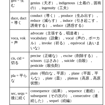
gen = 生
genius（天才），indigenous（土着の，固有
む
の），ingenuity（工夫）
conduct（導く），produce（生み出す），
duce, duct
reduce（減らす），induce（引き起こす，
= 導く
誘発する），seduce（誘惑する）
advocate（主張する，唱道者），
voca, vok
vocabulary（語彙），vocal（声の，ボーカ
= 声
ル），invoke（祈る），equivocal（あいま
いな）
precise（正確な），excise（削除する），
cis, cid =
scissors（はさみ），suicide（自殺），
切る
pesticide（殺虫剤）
plain（明白な，平原），plane（平面，平
pla = 平ら
らな），plate（皿），plateau（高原，高原
な
状態）
consequence（結果），sequence（連続），
sec, sequ =
subsequent（その次の），consecutive（連
後に続く
続した），sequel（続編）