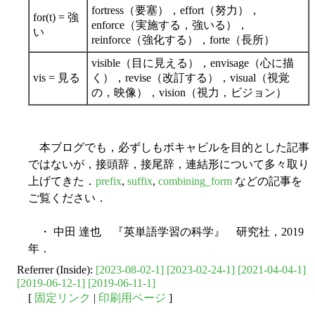
fortress（要塞），effort（努力），
for(t) = 強
enforce（実施する，強いる），
い
reinforce（強化する），forte（長所）
visible（目に見える），envisage（心に描
vis = 見る
く），revise（改訂する），visual（視覚
の，映像），vision（視力，ビジョン）
本ブログでも，必ずしもボキャビルを目的とした記事
ではないが，接頭辞，接尾辞，連結形について多々取り
上げてきた．
prefix
,
suffix
,
combining_form
などの記事を
ご覧ください．
・ 中田 達也 『英単語学習の科学』 研究社，2019
年．
Referrer (Inside):
[2023-08-02-1]
[2023-02-24-1]
[2021-04-04-1]
[2019-06-12-1]
[2019-06-11-1]
[
固定リンク
|
印刷用ページ
]