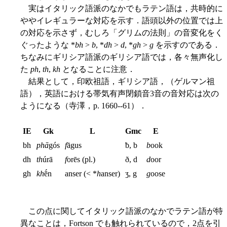
実はイタリック語派のなかでもラテン語は，共時的に
ややイレギュラーな対応を示す．語頭以外の位置では上
の対応を示さず，むしろ「グリムの法則」の音変化をく
ぐったような *
bh
>
b
, *
dh
>
d
, *
gh
>
g
を示すのである．
ちなみにギリシア語派のギリシア語では，各々無声化し
た
ph
,
th
,
kh
となることに注意．
結果として，印欧祖語，ギリシア語，（ゲルマン祖
語），英語における帯気有声閉鎖音3音の音対応は次の
ようになる（寺澤，p. 1660--61）．
IE
Gk
L
Gmc
E
bh
phā
gós
f
āgus
ƀ, b
b
ook
dh
th
úrā
f
orēs (pl.)
ð, d
d
oor
gh
kh
ḗn
anser (< *
h
anser)
ʒ, g
g
oose
この点に関してイタリック語派のなかでラテン語が特
異なことは，Fortson でも触れられているので，2点を引