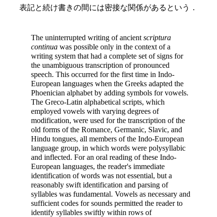
表記と続け書きの間には密接な関係があるという．
The uninterrupted writing of ancient
scriptura
continua
was possible only in the context of a
writing system that had a complete set of signs for
the unambiguous transcription of pronounced
speech. This occurred for the first time in Indo-
European languages when the Greeks adapted the
Phoenician alphabet by adding symbols for vowels.
The Greco-Latin alphabetical scripts, which
employed vowels with varying degrees of
modification, were used for the transcription of the
old forms of the Romance, Germanic, Slavic, and
Hindu tongues, all members of the Indo-European
language group, in which words were polysyllabic
and inflected. For an oral reading of these Indo-
European languages, the reader's immediate
identification of words was not essential, but a
reasonably swift identification and parsing of
syllables was fundamental. Vowels as necessary and
sufficient codes for sounds permitted the reader to
identify syllables swiftly within rows of