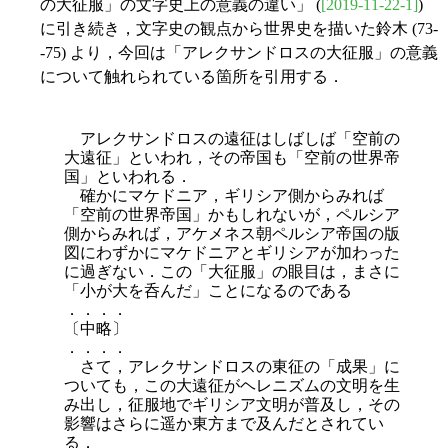
の大征服」の文字史上の意義の違い」 (
[2019-11-22-1]
)
に引き続き，文字史の観点から世界史を描いた鈴木 (73-
-75) より，今回は「アレクサンドロスの大征服」の意義
について触れられている箇所を引用する．
アレクサンドロスの遠征はしばしば「空前の
大遠征」といわれ，その帝国も「空前の世界帝
国」といわれる．
確かにマケドニア，ギリシア側からみれば
「空前の世界帝国」かもしれないが，ペルシア
側からみれば，アケメネス朝ペルシア帝国の版
図にわずかにマケドニアとギリシアが加わった
に過ぎない．この「大征服」の眼目は，まさに
「小が大を呑んだ」ことになるのである
．．．．
〔中略〕
．．．．
さて，アレクサンドロスの東征の「成果」に
ついても，この大遠征がヘレニズムの文明を生
み出し，征服地でギリシア文明が普及し，その
影響はさらに遥か東方まで及んだとされてい
る．