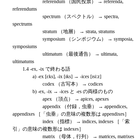
referendum （国民投票） → referenda,
referendums
spectrum （スペクトル） → spectra,
spectrums
stratum （地層） → strata, stratums
symposium （シンポジウム） → symposia,
symposiums
ultimatum （最後通告） → ultimata,
ultimatums
1.4 -ex, -ix で終わる語
a) -ex [ɛks], -ix [ɪks] → -ices [ɪsiːz]
codex （古写本） → codices
b) -ex, -ix → -ices と -es の両様のもの
apex （頂点） → apices, apexes
appendix （付録，虫垂） → appendices,
appendixes ［「虫垂」の意味の複数形は appendixes］
index （指標） → indices, indexes ［「索
引」の意味の複数形は indexes］
matrix （母体，行列） → matrices, matrixes