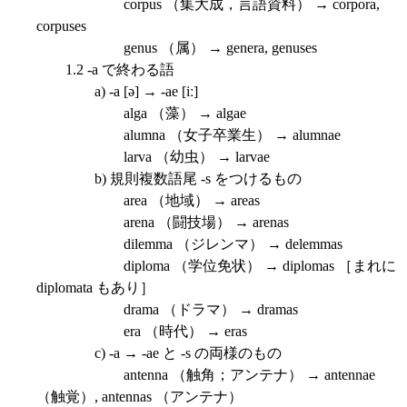
corpus （集大成，言語資料） → corpora,
corpuses
genus （属） → genera, genuses
1.2 -a で終わる語
a) -a [ə] → -ae [iː]
alga （藻） → algae
alumna （女子卒業生） → alumnae
larva （幼虫） → larvae
b) 規則複数語尾 -s をつけるもの
area （地域） → areas
arena （闘技場） → arenas
dilemma （ジレンマ） → delemmas
diploma （学位免状） → diplomas ［まれに
diplomata もあり］
drama （ドラマ） → dramas
era （時代） → eras
c) -a → -ae と -s の両様のもの
antenna （触角；アンテナ） → antennae
（触覚）, antennas （アンテナ）