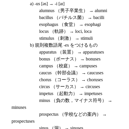
a) -us [əs] → -i [aɪ]
alumnus （男子卒業生） → alumni
bacillus （バチルス菌） → bacilli
esophagus （食堂） → esophagi
locus （軌跡） → loci, loca
stimulus （刺激） → stimuli
b) 規則複数語尾 -es をつけるもの
apparatus （装置） → apparatuses
bonus （ボーナス） → bonuses
campus （校庭） → campuses
caucus （幹部会議） → caucuses
chorus （コーラス） → choruses
circus （サーカス） → circuses
impetus （起動力） → impetuses
minus （負の数，マイナス符号） →
minuses
prospectus （学校などの案内） →
prospectuses
sinus （洞） → sinuses