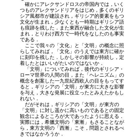
確かにアレクサンドロスの帝国内では，いく
つものアレクサンドリアをはじめ，多くのギリ
シア風都市が建設され，ギリシア的要素をもつ
文化が生まれ，少なくとも一時期はギリシア語
も痕跡を残した．また東西が融合した文化が生
まれ，とりわけ西方で一時代をなしたのも事実
である．
ここで我々の「文化」と「文明」の概念に照
らしてみれば，「文化」のうえでは東方に確か
に刻印を残した．しかしその影響が持続し，定
着したとはいいがたいのではないか．
「文明」についてみれば，後代のギリシア・
ローマ世界の人間の目，また「ヘレニズム」の
概念を創案した一九世紀西欧
人の目をもってす
ると，ギリシアの「文明」が東方に大きな影響
を与え，大きな発展に役立ったとみえたかもし
れない．
だがそれは，ギリシアの「文明」が東方の
「文明」に対し遥かに高いものであるとの固定
観念によるところが大であったように思える．
実際には，希臘文明の「東漸」もさることなが
ら，東方文明の「西漸」こそ，問題とされるべ
きではなかろうか．