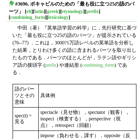
#3696. ボキャビルのための「最も役に立つ25の語のパ
■
ーツ」
[
elt
][
latin
][
greek
][
etymology
][
prefix
]
[
combining_form
][
lexicology
]
中田（著）『英単語学習の科学』に，先行研究に基づ
いた「最も役に立つ25の語のパーツ」が提示されている
(76--77) ．これは，3000?1万語レベルの英単語を分析し
た結果，とりわけ多くの語に含まれるパーツを取り出し
たものである．パーツのほとんどが，ラテン語やギリシ
ア語の接頭字 (
prefix
) や連結形 (
combining_form
) であ
る．
語のパー
ツとその
具体例
意味
spectacle（見せ物），spectator（観客），
spec(t) =
inspect（検査する），perspective（視
見る
点），retrospect（回顧）
impose（負わせる，課す），opposite（反