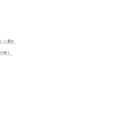
ium）に選出
争が続く