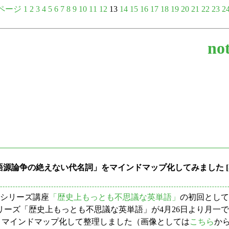
ページ
1
2
3
4
5
6
7
8
9
10
11
12
13
14
15
16
17
18
19
20
21
22
23
2
not
e --- 語源論争の絶えない代名詞」をマインドマップ化してみました
[
のシリーズ講座
「歴史上もっとも不思議な英単語」
の初回として
シリーズ「歴史上もっとも不思議な英単語」が4月26日より月一で
りマインドマップ化して整理しました（画像としては
こちら
か