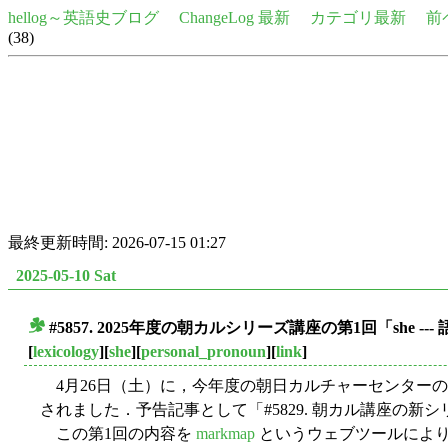
hellog～英語史ブログ
ChangeLog 最新
カテゴリ最新
前
(38)
最終更新時間: 2026-07-15 01:27
2025-05-10 Sat
#5857. 2025年度の朝カルシリーズ講座の第1回「sh
■
[
lexicology
][
she
][
personal_pronoun
][
link
]
4月26日（土）に，今年度の朝日カルチャーセンター
されました．予告記事として「#5829. 朝カル講座の新
この第1回の内容を
markmap
というウェブツールによ