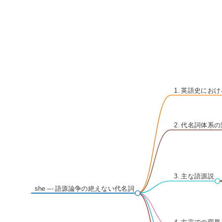
1. 英語史におけ
2. 代名詞体系
3. 主な語源説
she --- 語源論争の絶えない代名詞