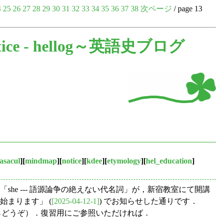
4
25
26
27
28
29
30
31
32
33
34
35
36
37
38
次ページ
/ page 13
ice -
hellog～英語史ブログ
asacul
][
mindmap
][
notice
][
kdee
][
etymology
][
hel_education
]
「she --- 語源論争の絶えない代名詞」が，新宿教室にて開講
始まります」 (
[2025-04-12-1]
) でお知らせした通りです．
らどうぞ）．復習用にご参照いただければ．