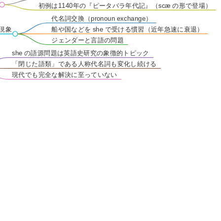
初例は1140年の『ピータバラ年代記』（scæ の形で登場）
代名詞交換（pronoun exchange）
連現象
船や国などを she で受ける慣習（近年急速に衰退）
ジェンダーと言語の問題
she の語源問題は英語史研究の象徴的トピック
「閉じた語類」である人称代名詞も変化し続ける
現代でも完全な解決に至っていない