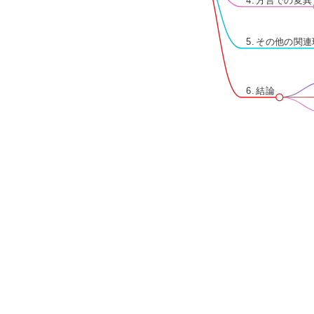
4. 方言での変異
5. その他の関
6. 結論