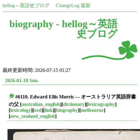
hellog～英語史ブログ
ChangeLog 最新
biography -
hellog～英語
史ブログ
最終更新時間: 2026-07-15 01:27
2026-01-18 Sun
#6110. Edward Ellis Morris --- オーストラリア英語辞書
■
の父
[
australian_english
][
dictionary
][
lexicography
]
[
lexicology
][
oed
][
link
][
biography
][
melbourne
]
[
new_zealand_english
]