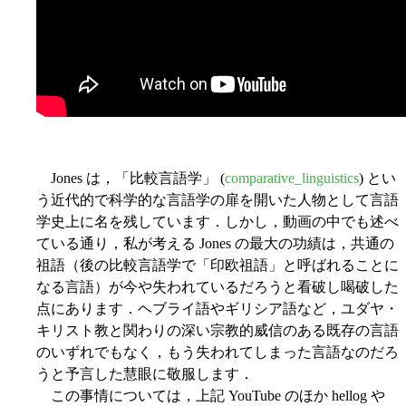
Jones は，「比較言語学」 (
comparative_linguistics
) とい
う近代的で科学的な言語学の扉を開いた人物として言語
学史上に名を残しています．しかし，動画の中でも述べ
ている通り，私が考える Jones の最大の功績は，共通の
祖語（後の比較言語学で「印欧祖語」と呼ばれることに
なる言語）が今や失われているだろうと看破し喝破した
点にあります．ヘブライ語やギリシア語など，ユダヤ・
キリスト教と関わりの深い宗教的威信のある既存の言語
のいずれでもなく，もう失われてしまった言語なのだろ
うと予言した慧眼に敬服します．
この事情については，上記 YouTube のほか hellog や