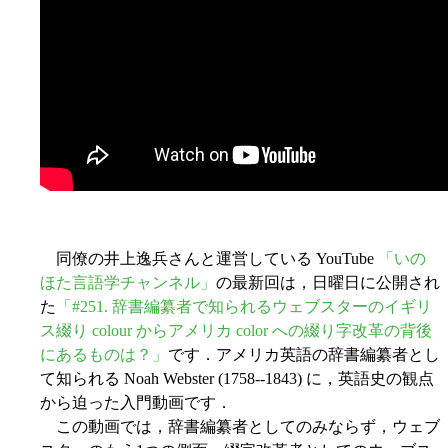
同僚の井上逸兵さんと運営している YouTube
「いの
ほた言語学チャンネル」
の最新回は，日曜日に公開され
た
「#251. 辞書編纂者で知られるウェブスターのイギリ
ス綴り colour からアメリカ color への綴り字改革の背後
にあるものは？」
です．アメリカ英語の辞書編纂者とし
て知られる Noah Webster (1758--1843) に，英語史の観点
から迫った入門動画です．
この動画では，辞書編纂者としてのみならず，ウェブ