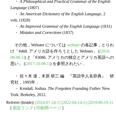
・
A Philosophical and Practical Grammar of the English
Language
(1807)
・
An American Dictionary of the English Language
, 2
vols. (1828)
・
An Improved Grammar of the English Language
(1831)
・
Mistakes and Corrections
(1837)
その他，Webster については
webster
の各記事，とりわ
け「#468. アメリカ語を作ろうとした Webster」 (
[2010-
08-08-1]
) と「#3086. アメリカの独立とアメリカ英語への
思い」 (
[2017-10-08-1]
) を参照されたい．
・ 佐々木 達，木原 研三 編 『英語学人名辞典』 研
究社，1995年．
・ Kendall, Joshua.
The Forgotten Founding Father.
New
York: Berkeley, 2012.
Referrer (Inside):
[2024-07-24-1]
[2022-04-14-1]
[2019-06-19-1]
[
固定リンク
|
印刷用ページ
]