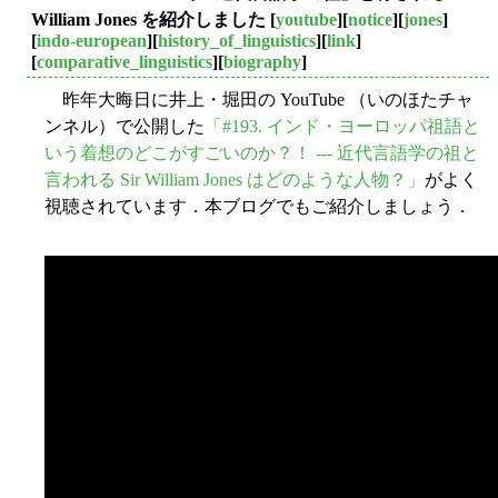
William Jones を紹介しました
[
youtube
][
notice
][
jones
]
[
indo-european
][
history_of_linguistics
][
link
]
[
comparative_linguistics
][
biography
]
昨年大晦日に井上・堀田の YouTube （いのほたチャ
ンネル）で公開した
「#193. インド・ヨーロッパ祖語と
いう着想のどこがすごいのか？！ --- 近代言語学の祖と
言われる Sir William Jones はどのような人物？」
がよく
視聴されています．本ブログでもご紹介しましょう．