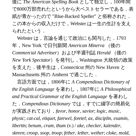
後に
The American Spelling Book
として独立し，100年間
で8000万部売れたというから大ベストセラーである．表
紙が青かったので "Blue-Backed Speller" と俗称された．
この本からの収入だけで，Webster は一生の生計を支え
られたという．
Webster は，言論を通じて政治にも関与した．1793
年，New York で日刊新聞
American Minerva
（後の
Commercial Advertiser
）および半週刊誌
Herald
（後の
New York Spectator
）を発刊し，Washington 大統領の政策
を支えた．後半生は，Connecticut 州の New Haven と
Massachusetts 州の Amherst で過ごした．
言語方面では，1806年に
A Compendious Dictionary of
the English Language
を著わし，1807年に
A Philosophical
and Practical Grammar of the English Language
を著わし
た．
Compendious Dictionary
では，すでに綴字の簡易化
が実践されており，
favor
,
honor
,
savior
;
logic
,
music
,
physic
;
cat-cal
,
etiquet
,
farewel
,
foretel
;
ax
,
disciplin
,
examin
,
libertin
;
benum
,
crum
,
thum
(v.) /
ake
,
checker
,
kalender
,
skreen
;
croop
,
soop
,
troop
;
fether
,
lether
,
wether
;
cloke
,
mold
,