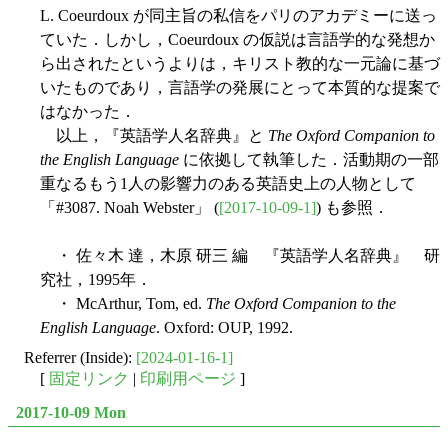
L. Coeurdoux が同主旨の私信をパリのアカデミーに送っ
ていた．しかし，Coeurdoux の仮説は言語学的な発想か
ら出されたというよりは，キリスト教的な一元論に基づ
いたものであり，言語学の発展にとって本質的な提案で
はなかった．
以上，『英語学人名辞典』と
The Oxford Companion to
the English Language
に依拠して執筆した．活動期の一部
重なるもう1人の影響力のある英語史上の人物として
「#3087. Noah Webster」 (
[2017-10-09-1]
) も参照．
・ 佐々木 達，木原 研三 編 『英語学人名辞典』 研
究社，1995年．
・ McArthur, Tom, ed.
The Oxford Companion to the
English Language
. Oxford: OUP, 1992.
Referrer (Inside):
[2024-01-16-1]
[
固定リンク
|
印刷用ページ
]
2017-10-09 Mon