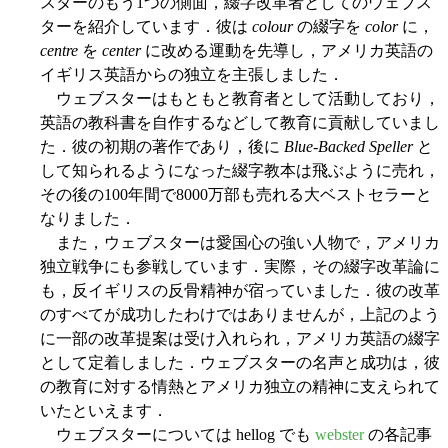
スターのもう1つの側面，綴字改革者としてのウェブス
ターを紹介しています．彼は
colour
の綴字を
color
に，
centre
を
center
に改める運動を先導し，アメリカ英語の
イギリス英語からの独立を主張しました．
ウェブスターはもともと教育者として活動しており，
英語の教科書を自作するなどして教育に貢献していまし
た．彼の初期の著作であり，後に
Blue-Backed Speller
と
して知られるようになった綴字教本は飛ぶように売れ，
その後の100年間で8000万部も売れる大ベストセラーと
なりました．
また，ウェブスターは愛国心の強い人物で，アメリカ
独立戦争にも参戦しています．実際，その綴字改革論に
も，反イギリスの反骨精神が宿っていました．彼の改革
のすべてが成功したわけではありませんが，上記のよう
に一部の改革提案は受け入れられ，アメリカ英語の綴字
として定着しました．ウェブスターの名声と成功は，彼
の教育に対する情熱とアメリカ独立の精神に支えられて
いたといえます．
ウェブスターについては hellog でも
webster
の各記事