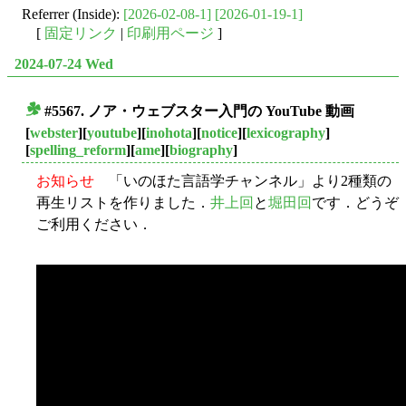
Referrer (Inside):
[2026-02-08-1]
[2026-01-19-1]
[
固定リンク
|
印刷用ページ
]
2024-07-24 Wed
#5567. ノア・ウェブスター入門の YouTube 動画
■
[
webster
][
youtube
][
inohota
][
notice
][
lexicography
]
[
spelling_reform
][
ame
][
biography
]
お知らせ
「いのほた言語学チャンネル」より2種類の
再生リストを作りました．
井上回
と
堀田回
です．どうぞ
ご利用ください．