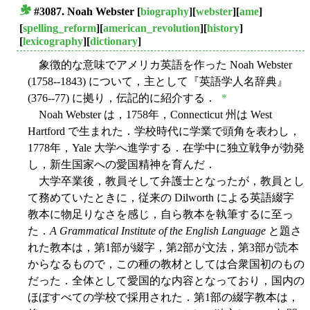
#3087. Noah Webster
[
biography
][
webster
][
ame
]
■
[
spelling_reform
][
american_revolution
][
history
]
[
lexicography
][
dictionary
]
象徴的な意味でアメリカ英語を作った Noah Webster
(1758--1843) について，主として『英語学人名辞典』
(376--77) に拠り，伝記的に紹介する．
*
Noah Webster は，1758年，Connecticut 州は West
Hartford で生まれた．学校時代に学業で頭角を表わし，
1778年，Yale 大学へ進学する．在学中に独立戦争が勃発
し，新生国家への愛国精神を育んだ．
大学卒業後，教員そして弁護士となったが，教員とし
て務めていたときに，従来の Dilworth による英語綴字
教本に物足りなさを感じ，自ら教本を執筆するに至っ
た．
A Grammatical Institute of the English Language
と題さ
れた教本は，第1部が綴字，第2部が文法，第3部が読本
からなるもので，この種の教材としては合衆国初のもの
だった．全体として愛国的な内容となっており，国内の
ほぼすべての学校で採用された．第1部の綴字教本は，