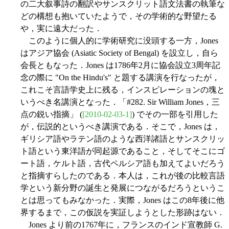
の二大叙事詩の翻訳やサンスクリット語文法書の執筆な
どの構想も抱いていたようで，その学術的な野望たる
や，実に遠大だった．
このように個人的に学術研究に没頭する一方，Jones
はアジア協会 (Asiatic Society of Bengal) を設立し，自ら
会長ともなった．Jones は1786年2月に協会設立3周年記
念の際に "On the Hindu's" と題する講演を行なったが，
これこそ言語学史上に残る，インスピレーションの塊と
いうべき名講演となった．「#282. Sir William Jones，三
点の鋭い指摘」 (
[2010-02-03-1]
) でその一部を引用した
が，伝説的というべき講演である．そこで，Jones は，
ギリシア語やラテン語のような西洋諸語とサンスクリッ
ト語という東洋語が同起源であること，そしてそこにゴ
ート語，ケルト語，古代ペルシア語も加えてよいだろう
と指摘すらしたのである．本人は，これが後の比較言語
学という新分野の誕生と発展につながるだろうというこ
とは思ってもみなかった．実際，Jones はこの8年後に他
界するまで，この仮説を実証しようとした形跡はない．
Jones より前の1767年に，フランスのインド宣教師 G.