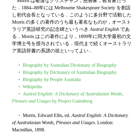
Morris は敬虔なクリスチャン，慈善家，教育家だっ
た．1884--88年には Melbourne Shakespeare Society を創設
し初代会長となっている．このように多分野で活動した
Morris の多くの著作のうち最も著名なものが，オースト
ラリア英語研究の記念碑というべき
Austral English
であ
る．Morris はこの著作により，1899年に同大学最初の文
学博士号を授与されている．現代まで続くオーストラリ
ア英語辞書の系譜の祖といってよい．
・
Biography by Australian Dictionary of Biography
・
Biography by Dictionary of Australian Biography
・
Biography by People Australia
・
Wikipedia
・
Austral English: A Dictionary of Australasian Words,
Phrases and Usages
by Project Gutenberg
・ Morris, Edward Ellis, ed.
Austral English: A Dictionary
of Australasian Words, Phrases and Usages
. London:
Macmillan, 1898.