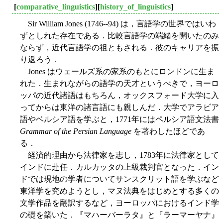
[
comparative_linguistics
][
history_of_linguistics
]
Sir William Jones (1746--94) は，言語学の世界ではいわ
ずとしれた存在である．比較言語学の端緒を開いたのみ
ならず，近代言語学の祖ともされる．彼のキャリアを振
り返ろう．
Jones はウェールズ系の家系のもとにロンドンに生ま
れた．生まれながらの語学の天才というべきで，ヨーロ
ッパの近代諸語はもちろん，オックスフォード大学に入
ってからは東洋の諸言語にも親しんだ．大学でアラビア
語やベルシア語を学ぶと，1771年にはペルシア語文法書
Grammar of the Persian Language
を著わしたほどであ
る．
経済的理由から法律家を志し，1783年に法律家として
インドに赴任．カルカッタの上級裁判官となった．イン
ドでは現地の学者についてサンスクリット語を学ぶなど
東洋学を究めようとし，マヌ法典をはじめとする多くの
文学作品を翻訳するなど，ヨーロッパにおけるインド学
の礎を築いた．『マハーバーラタ』と『ラーマーヤナ』