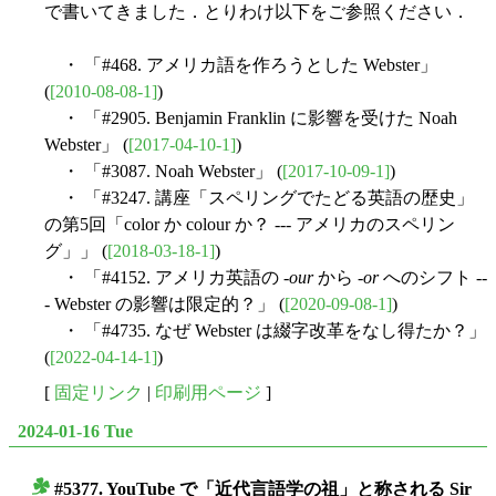
で書いてきました．とりわけ以下をご参照ください．
・ 「#468. アメリカ語を作ろうとした Webster」
(
[2010-08-08-1]
)
・ 「#2905. Benjamin Franklin に影響を受けた Noah
Webster」 (
[2017-04-10-1]
)
・ 「#3087. Noah Webster」 (
[2017-10-09-1]
)
・ 「#3247. 講座「スペリングでたどる英語の歴史」
の第5回「color か colour か？ --- アメリカのスペリン
グ」」 (
[2018-03-18-1]
)
・ 「#4152. アメリカ英語の -
our
から -
or
へのシフト --
- Webster の影響は限定的？」 (
[2020-09-08-1]
)
・ 「#4735. なぜ Webster は綴字改革をなし得たか？」
(
[2022-04-14-1]
)
[
固定リンク
|
印刷用ページ
]
2024-01-16 Tue
#5377. YouTube で「近代言語学の祖」と称される Sir
■