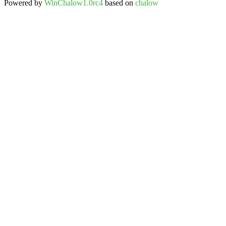
Powered by
WinChalow1.0rc4
based on
chalow