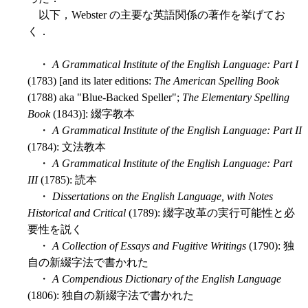
以下，Webster の主要な英語関係の著作を挙げてお
く．
・
A Grammatical Institute of the English Language: Part I
(1783) [and its later editions:
The American Spelling Book
(1788) aka "Blue-Backed Speller";
The Elementary Spelling
Book
(1843)]: 綴字教本
・
A Grammatical Institute of the English Language: Part II
(1784): 文法教本
・
A Grammatical Institute of the English Language: Part
III
(1785): 読本
・
Dissertations on the English Language, with Notes
Historical and Critical
(1789): 綴字改革の実行可能性と必
要性を説く
・
A Collection of Essays and Fugitive Writings
(1790): 独
自の新綴字法で書かれた
・
A Compendious Dictionary of the English Language
(1806): 独自の新綴字法で書かれた