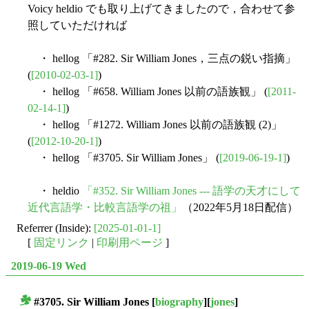
Voicy heldio でも取り上げてきましたので，合わせて参
照していただければ
・ hellog 「#282. Sir William Jones，三点の鋭い指摘」
(
[2010-02-03-1]
)
・ hellog 「#658. William Jones 以前の語族観」 (
[2011-
02-14-1]
)
・ hellog 「#1272. William Jones 以前の語族観 (2)」
(
[2012-10-20-1]
)
・ hellog 「#3705. Sir William Jones」 (
[2019-06-19-1]
)
・ heldio
「#352. Sir William Jones --- 語学の天才にして
近代言語学・比較言語学の祖」
（2022年5月18日配信）
Referrer (Inside):
[2025-01-01-1]
[
固定リンク
|
印刷用ページ
]
2019-06-19 Wed
#3705. Sir William Jones
[
biography
][
jones
]
■