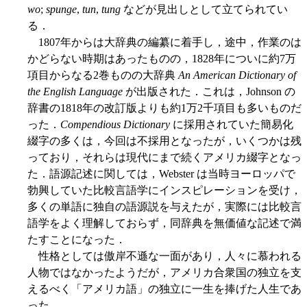
wo
;
spunge
,
tun
,
tung
などが見出しとして立てられてい
る．
1807年からは大辞典の編纂に着手し，途中，作業のは
かどらない時期はあったものの，1828年についに約7万
項目からなる2巻ものの大辞典
An American Dictionary of
the English Language
が出版された．これは，Johnson の
辞書の1818年の改訂版よりも約1万2千項目も多いものだ
った．
Compendious Dictionary
に採用されていた簡易化
綴字の多くは，今回は不採用となったが，いくつかは残
っており，それらは現代にまで続くアメリカ綴字となっ
た．語源記述に関しては，Webster は当時ヨーロッパで
勃興していた比較言語学にインスピレーションを受け，
多くの単語に独自の語源説を与えたが，実際には比較言
語学をよく理解しておらず，同辞典を無価値な記述で満
たすことになった．
性格としては傲岸不遜な一面があり，人々に慕われる
人物ではなかったようだが，アメリカ合衆国の独立を支
えるべく「アメリカ語」の独立に一生を捧げた人生であ
った．