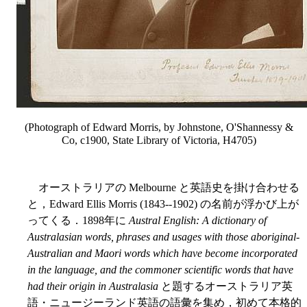
(Photograph of Edward Morris, by Johnstone, O'Shannessy &
Co, c1900, State Library of Victoria, H4705)
オーストラリアの Melbourne と英語史を掛け合わせる
と，Edward Ellis Morris (1843--1902) の名前が浮かび上が
ってくる．1898年に
Austral English: A dictionary of
Australasian words, phrases and usages with those aboriginal-
Australian and Maori words which have become incorporated
in the language, and the commoner scientific words that have
had their origin in Australasia
と題するオーストラリア英
語・ニュージーランド英語の語彙を集め，初めて本格的