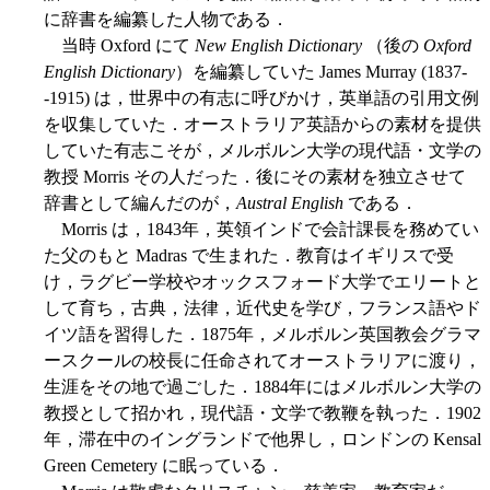
に辞書を編纂した人物である．
当時 Oxford にて
New English Dictionary
（後の
Oxford
English Dictionary
）を編纂していた James Murray (1837-
-1915) は，世界中の有志に呼びかけ，英単語の引用文例
を収集していた．オーストラリア英語からの素材を提供
していた有志こそが，メルボルン大学の現代語・文学の
教授 Morris その人だった．後にその素材を独立させて
辞書として編んだのが，
Austral English
である．
Morris は，1843年，英領インドで会計課長を務めてい
た父のもと Madras で生まれた．教育はイギリスで受
け，ラグビー学校やオックスフォード大学でエリートと
して育ち，古典，法律，近代史を学び，フランス語やド
イツ語を習得した．1875年，メルボルン英国教会グラマ
ースクールの校長に任命されてオーストラリアに渡り，
生涯をその地で過ごした．1884年にはメルボルン大学の
教授として招かれ，現代語・文学で教鞭を執った．1902
年，滞在中のイングランドで他界し，ロンドンの Kensal
Green Cemetery に眠っている．